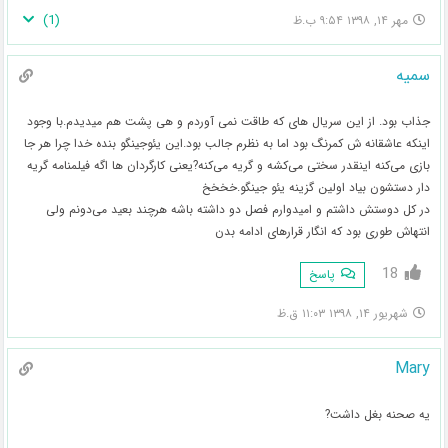
)
1
(
مهر ۱۴, ۱۳۹۸ ۹:۵۴ ب.ظ
سمیه
جذاب بود. از این سریال های که طاقت نمی آوردم و هی پشت هم میدیدم.با وجود
اینکه عاشقانه ش کمرنگ بود اما به نظرم جالب بود.این یئوجینگو بنده خدا چرا هر جا
بازی می‌کنه اینقدر سختی می‌کشه و گریه می‌کنه?یعنی کارگردان ها اگه فیلمنامه گریه
دار دستشون بیاد اولین گزینه یئو جینگو.خخخخ
در کل دوستش داشتم و امیدوارم فصل دو داشته باشه هرچند بعید می‌دونم ولی
انتهاش طوری بود که انگار قرارهای ادامه بدن
18
پاسخ
شهریور ۱۴, ۱۳۹۸ ۱۱:۰۳ ق.ظ
Mary
یه صحنه بغل داشت?