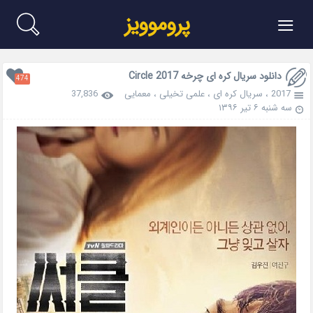
≡
پروموویز
دانلود سریال کره ای چرخه Circle 2017
474
2017
،
سریال کره ای
،
علمی تخیلی
،
معمایی
37,836
سه شنبه ۶ تیر ۱۳۹۶