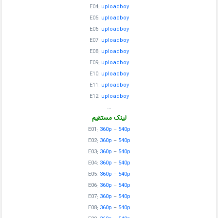
E04:
uploadboy
E05:
uploadboy
E06:
uploadboy
E07:
uploadboy
E08:
uploadboy
E09:
uploadboy
E10:
uploadboy
E11:
uploadboy
E12:
uploadboy
…
لینک مستقیم
E01:
360p
–
540p
E02:
360p
–
540p
E03:
360p
–
540p
E04:
360p
–
540p
E05:
360p
–
540p
E06:
360p
–
540p
E07:
360p
–
540p
E08:
360p
–
540p