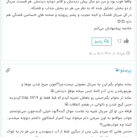
واقعا خوب بود و من دو سال پیش دیدمش و الانم دوباره دیدمش. هر قسمت سریال
از دو بخش تشکیل شده که به نظر من هر دو بخش جذاب و قشنگه…
در کل سریال قشنگ و البته عجیب و پشم ریزونیه و صحنه های احساسی قشنگی هم
داره.😍😍
خلاصه پیشنهادش می‌کنم.
12
پاسخ
خرداد ۱۱, ۱۴۰۱ ۵:۰۱ ب.ظ
پرستو💫
ساده بخوام بگم:این یه سریال معمولی نیست.چرا؟!چون سیخ شدن موها و
مورمورشدن بدن آدم کاملا حس میشه موقع دیدنش.😬
ساده تر بخوام بگم:حسی رو باهاش تجربه کردم که قبلا فقط تو trap 2019 کردم.یه
حس گیج شدن و ناتوانی در هضم اتفاقات.😬
قیافه من تو کل سریال شبیه یه علامت سوال گنده❓بود خیلی گنده؛چون نمی‌تونستم
جواب سوالامو به اون سرعتی دلم میخواد پیدا کنم،از کنجکاوی داشتم دیوونه میشدم…
البته چه جواب‌هایی!!!
حدس هایی که میزدم یکی پس از دیگری غلط از آب درمیومدن و من هر بار یه شوک