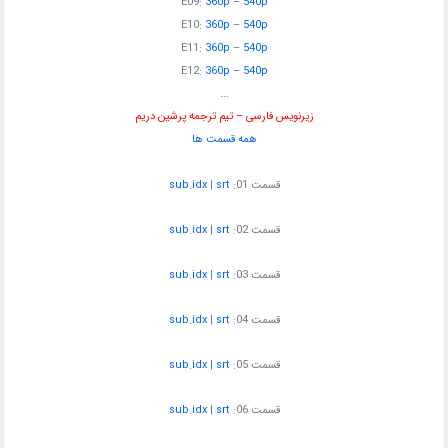
E09:
360p
–
540p
E10:
360p
–
540p
E11:
360p
–
540p
E12:
360p
–
540p
…
زیرنویس فارسی – تیم ترجمه پرشین دریم
همه قسمت ها
قسمت 01:
t
sr
|
x
sub.id
قسمت 02:
t
sr
|
x
sub.id
قسمت 03:
t
sr
|
x
sub.id
قسمت 04:
t
sr
|
x
sub.id
قسمت 05:
t
sr
|
x
sub.id
قسمت 06:
t
sr
|
x
sub.id