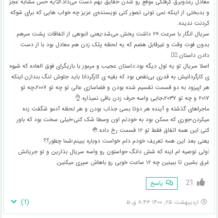
معادل رعدوبرق گرفتگی موقع رو شدن حقایق بهم دست می‌داد.🥲یه حس مشابه عجز
و بدبختی از اینکه نمی تونی تصور کنی نویسنده‌ی عزیز چه خواب هایی که برای شوکه
کردنت ندیده.
سریال انگار با سرعت ×۲ داشت پخش می‌شد؛یعنی انبوهی از اتفاقات پشت سرهم
بدون فوت وقت و غیرقابل هضم که یه لحظه پلک زدن هم معادل بود با از دست
دادن داستان.🤷‍♀️
اصلا سریال تو یه لول دیگه بود:داستان عجیب و مرموز با بازیگرای فوق العاده که شیوه
ی کارگردانیش به قدری بی‌نقص بود که بقیه ی کارگردانا باید جلوش لنگ بندازن.اینکه
هر اپيزود به دو قسمت تقسیم شده بودن و فضاسازی عالی تو چه تو ۲۰۰۷،چه تو
۲۰۱۷ و چه تو ۲۰۳۷،جایی واسه حرف زدن باقی نمیذاره.👌
ماجراهای گذشته و آینده هر دوتا بسی جذاب بودن و هر لحظه آدمو شگفت زده
میکردن؛جوری که ممکن بود به خودتم اون وسطا شک کنی؛خیلی سخت بود که باور
کنی این همه اتفاق فقط تو ۱۲ قسمت رخ داده.🤚
یعنی بعد این همه تعریف خودم دلم خواست دوباره ببینم؛شما چطور؟؟
❕ولی توصیه ام اینه که شش دانگ حواستون رو واسه سریال بذارین و تو جریانش
غرق بشین تا ببینین چه ۱۲ ساعت خوبی رو باهاش سپری میکنین.
21
پاسخ
)
1
(
اردیبهشت ۲۵, ۱۴۰۰ ۸:۴۳ ق.ظ