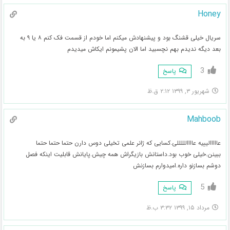
Honey
سریال خیلی قشنگ بود و پیشنهادش میکنم اما خودم از قسمت فک کنم ۸ یا ۹ به
بعد دیگه ندیدم بهم نچسبید اما الان پشیمونم ایکاش میدیدم
3
پاسخ
شهریور ۳, ۱۳۹۹ ۲:۱۲ ق.ظ
Mahboob
عااااالیییه عاااالللللی.کسایی که ژانر علمی تخیلی دوس دارن حتما حتما حتما
ببینن.خیلی خوب بود.داستانش بازیگراش همه چیش.پایانش قابلیت اینکه فصل
دوشم بسازنو داره.امیدوارم بسازنش
5
پاسخ
مرداد ۱۵, ۱۳۹۹ ۳:۳۲ ب.ظ