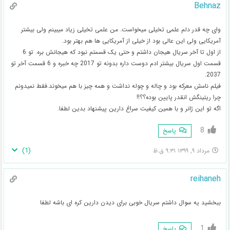
Behnaz
وای چه قدر دلم علمی تخیلی میخواست. من علمی تخیلی زیاد میبینم ولی بیشتر
آمریکایی ولی این عالی بود از خیلی از آمریکایی ها هم بهتر بود.
از اول تا آخر سریال هیجان داشتم و حتی یک قسمتم نبود که هیجانش بره. تو 6
قسمت اول سریال بیشتر ادم دوست داره بدونه تو 2017 چه خبره و 6 قسمت آخر تو
2037.
فیلم نامش معرکه بود و چاله و چوله نداشت و همه چیز با هم میخوند.فقط نمیدونم
چرا ریتینگش انقدر پایین بوده؟؟!!
اگه تو این ژانر و با همین کیفیت سراغ دارین پیشنهاد بدین لطفا.
8
پاسخ
)
1
(
مرداد ۹, ۱۳۹۹ ۹:۳۱ ق.ظ
reihaneh
ببخشید یه سوال داشتم سریال خوبی برای دیدن دارین کره ای باشه لطفا
1
پاسخ