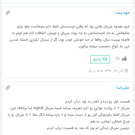
مهدیسا
جزو معدود سریال هایی بود که وقتی میدیدمش اصلا دلم نمیخاست جلو بزنم،
عاشقانش به جا، احساساتش به جا، روند سریال و چینش اتفاقات کنار هم اونم به
فاصله بیست سال، واقعا در حد خودش خوب بود، اگر از سریال تکراری خسته شدین
این یه تنوع دلچسب میشه براتون.
16
پاسخ
آذر ۲۷, ۱۳۹۸ ۵:۰۶ ب.ظ
علیرضا
قسمت اول رو دیدم انقدر بد بود دراپ کردم.
سریال ۲ تا روایت موازی رو داره تعریف میکنه شبیه سریال signal اما برخلاف اون
سریال کاملا یکپارچگی اش رو از دست میده و ۲ پاره میشه انگار مثلا ۲ تا سریال رو با
چرخ خیاطی دوختن به هم…
دومین سریال زندگی ام بود که بعد یه قسمت دراپ کردم