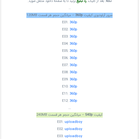
نکته
: بعد از کلیک،
رد تبلیغ
بزنید تا به صفحه دانلود منتقل شوید.
…
سرور آپلودبوی کیفیت
360p
– میانگین حجم هر قسمت 120MB
E01:
360p
E02:
360p
E03:
360p
E04:
360p
E05:
360p
E06:
360p
E07:
360p
E08:
360p
E09:
360p
E10:
360p
E11:
360p
E12:
360p
…
کیفیت
540p
– میانگین حجم هر قسمت 240MB
E01:
uploadboy
E02:
uploadboy
E03:
uploadboy