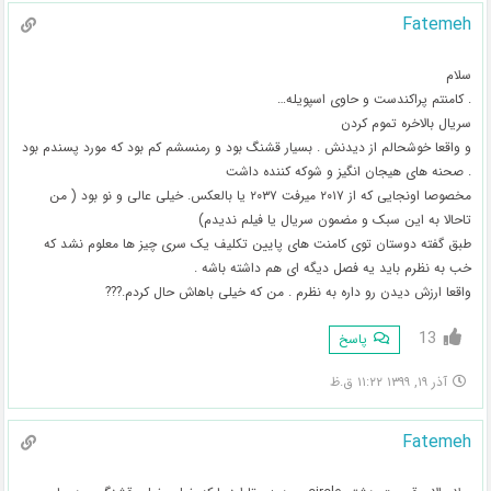
Fatemeh
سلام
. کامنتم پراکندست و حاوی اسپویله…
سریال بالاخره تموم کردن
و واقعا خوشحالم از دیدنش . بسیار قشنگ بود و رمنسشم کم بود که مورد پسندم بود
. صحنه های هیجان انگیز و شوکه کننده داشت
مخصوصا اونجایی که از ۲۰۱۷ میرفت ۲۰۳۷ یا بالعکس. خیلی عالی و نو بود ( من
تاحالا به این سبک و مضمون سریال یا فیلم ندیدم)
طبق گفته دوستان توی کامنت های پایین تکلیف یک سری چیز ها معلوم نشد که
خب به نظرم باید یه فصل دیگه ای هم داشته باشه .
واقعا ارزش دیدن رو داره به نظرم . من که خیلی باهاش حال کردم.???
13
پاسخ
آذر ۱۹, ۱۳۹۹ ۱۱:۲۲ ق.ظ
Fatemeh