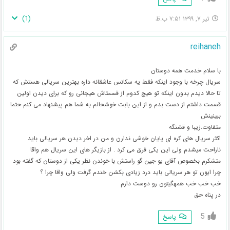
)
1
(
تیر ۷, ۱۳۹۹ ۷:۵۱ ب.ظ
reihaneh
با سلام خدمت همه دوستان
سریال چرخه با وجود اینکه فقط یه سکانس عاشقانه داره بهترین سریالی هستش که
تا حالا دیدم بدون اینکه تو هیچ کدوم از قسمتاش هیجانی رو که برای دیدن اولین
قسمت داشتم از دست بدم و از این بابت خوشحالم به شما هم پیشنهاد می کنم حتما
ببینینش
متفاوت.زیبا و قشنگه
اکثر سریال های کره ای پایان خوشی ندارن و من در اخر دیدن هر سریالی باید
ناراحت میشدم ولی این یکی فرق می کرد . از بازیگر های این سریال هم واقا
متشکرم بخصوص آقای یو جین گو راستش با خوندن نظر یکی از دوستان که گفته بود
چرا ایون تو هر سریالی باید درد زیادی بکشن خندم گرفت ولی واقا چرا ؟
خب خب خب همهگیتون رو دوست دارم
در پناه حق
5
پاسخ