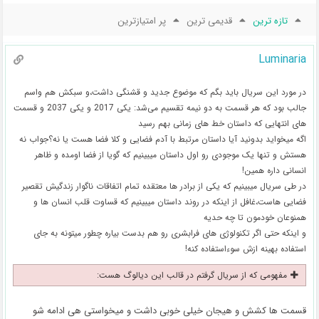
تازه ترین
قدیمی ترین
پر امتیازترین
Luminaria
در مورد این سریال باید بگم که موضوع جدید و قشنگی داشت،و سبکش هم واسم
جالب بود که هر قسمت به دو نیمه تقسیم می‌شد: یکی 2017 و یکی 2037 و قسمت
های انتهایی که داستان خط های زمانی بهم رسید
اگه میخواید بدونید آیا داستان مرتبط با آدم فضایی و کلا فضا هست یا نه؟جواب نه
هستش و تنها یک موجودی رو اول داستان میبینیم که گویا از فضا اومده و ظاهر
انسانی داره همین!
در طی سریال میبینیم که یکی از برادر ها معتقده تمام اتفاقات ناگوار زندگیش تقصیر
فضایی هاست،غافل از اینکه در روند داستان میبینیم که قساوت قلب انسان ها و
همنوعان خودمون تا چه حدیه
و اینکه حتی اگر تکنولوژی های فرابشری رو هم بدست بیاره چطور میتونه به جای
استفاده بهینه ازش سوءاستفاده کنه!
مفهومی که از سریال گرفتم در قالب این دیالوگ هست:
قسمت ها کشش و هیجان خیلی خوبی داشت و میخواستی هی ادامه شو