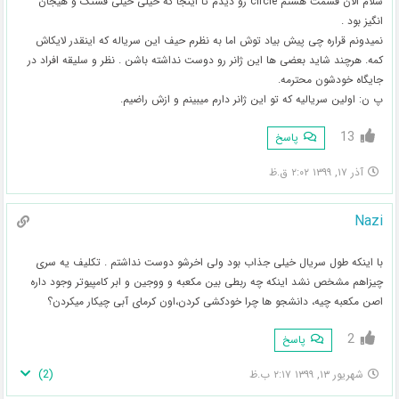
سلام الان قسمت هشتم circle رو دیدم تا اینجا که خیلی خیلی قشنگ و هیجان
انگیز بود .
نمیدونم قراره چی پیش بیاد توش اما به نظرم حیف این سریاله که اینقدر لایکاش
کمه. هرچند شاید بعضی ها این ژانر رو دوست نداشته باشن . نظر و سلیقه افراد در
جایگاه خودشون محترمه.
پ ن: اولین سریالیه که تو این ژانر دارم میبینم و ازش راضیم.
13
پاسخ
آذر ۱۷, ۱۳۹۹ ۲:۰۲ ق.ظ
Nazi
با اینکه طول سریال خیلی جذاب بود ولی اخرشو دوست نداشتم . تکلیف یه سری
چیزاهم مشخص نشد اینکه چه ربطی بین مکعبه و ووجین و ابر کامپیوتر وجود داره
اصن مکعبه چیه، دانشجو ها چرا خودکشی کردن،اون کرمای آبی چیکار میکردن؟
2
پاسخ
)
2
(
شهریور ۱۳, ۱۳۹۹ ۲:۱۷ ب.ظ