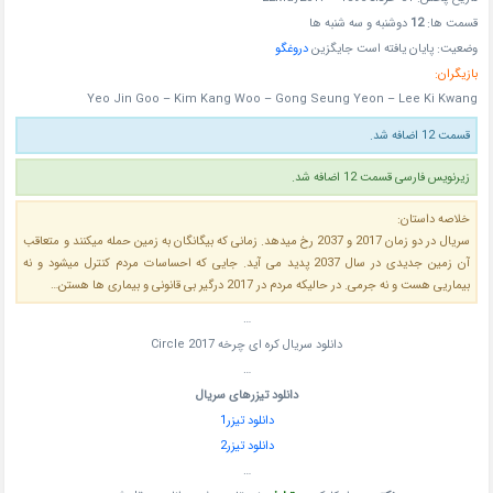
قسمت ها:
12
دوشنبه و سه شنبه ها
وضعیت: پایان یافته است جایگزین
دروغگو
بازیگران:
Yeo Jin Goo – Kim Kang Woo – Gong Seung Yeon – Lee Ki Kwang
قسمت 12 اضافه شد.
زیرنویس فارسی قسمت 12 اضافه شد.
خلاصه داستان:
سریال در دو زمان 2017 و 2037 رخ میدهد. زمانی که بیگانگان به زمین حمله میکنند و متعاقب
آن زمین جدیدی در سال 2037 پدید می آید. جایی که احساسات مردم کنترل میشود و نه
بیماریی هست و نه جرمی. در حالیکه مردم در 2017 درگیر بی قانونی و بیماری ها هستن…
…
دانلود سریال کره ای چرخه Circle 2017
…
دانلود تیزرهای سریال
دانلود تیزر1
دانلود تیزر2
…