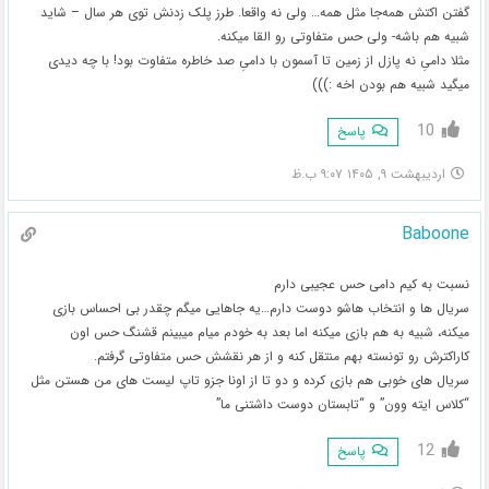
گفتن اکتش همه‌جا مثل همه… ولی نه واقعا. طرز پلک زدنش توی هر سال – شاید
شبیه هم باشه- ولی حس متفاوتی رو القا میکنه.
مثلا دامیِ نه پازل از زمین تا آسمون با دامیِ صد خاطره متفاوت بود! با چه دیدی
میگید شبیه هم بودن اخه :)))
10
پاسخ
اردیبهشت ۹, ۱۴۰۵ ۹:۰۷ ب.ظ
Baboone
نسبت به کیم دامی حس عجیبی دارم
سریال ها و انتخاب هاشو دوست دارم…یه جاهایی میگم چقدر بی احساس بازی
میکنه، شبیه به هم بازی میکنه اما بعد به خودم میام میبینم قشنگ حس اون
کاراکترش رو تونسته بهم منتقل کنه و از هر نقشش حس متفاوتی گرفتم.
سریال های خوبی هم بازی کرده و دو تا از اونا جزو تاپ لیست های من هستن مثل
“کلاس ایته وون” و “تابستان دوست داشتنی ما”
12
پاسخ