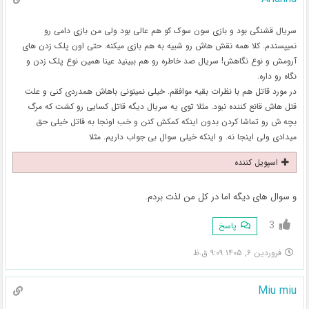
سریال قشنگی بود و بازی سون سوک کو هم عالی بود ولی من بازی دامی رو
نمیپسندم. کلا همه نقش هاش رو شبیه به هم بازی میکنه. حتی اون پلک زدن های
آرومش و نوع نگاهش! سریال صد خاطره رو هم ببینید عینا همین نوع پلک زدن و
نگاه رو داره.
در مورد قاتل هم با نظرات بقیه موافقم. خیلی نمیتونی باهاش همدردی کنی و علت
قتل هاش قانع کننده نبود. مثلا توی یه سریال دیگه قاتل کسایی رو کشت که مرگ
بچه ش رو تماشا کردن بدون اینکه کمکش کنن و خب اونجا به قاتل خیلی حق
میدادی ولی اینجا نه. و اینکه خیلی سوال بی جواب داریم. مثلا
اسپویل کننده
و سوال های دیگه اما در کل من لذت بردم.
3
پاسخ
فروردین ۶, ۱۴۰۵ ۹:۰۹ ق.ظ
Miu miu