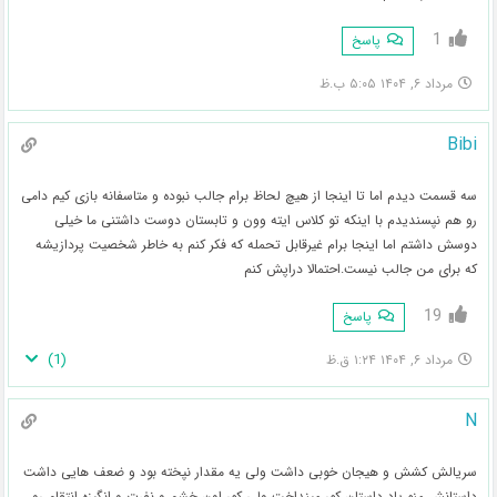
1
پاسخ
مرداد ۶, ۱۴۰۴ ۵:۰۵ ب.ظ
Bibi
سه قسمت دیدم اما تا اینجا از هیچ لحاظ برام جالب نبوده و متاسفانه بازی کیم دامی
رو هم نپسندیدم با اینکه تو کلاس ایته وون و تابستان دوست داشتنی ما خیلی
دوسش داشتم اما اینجا برام غیرقابل تحمله که فکر کنم به خاطر شخصیت پردازیشه
که برای من جالب نیست.احتمالا دراپش کنم
19
پاسخ
)
1
(
مرداد ۶, ۱۴۰۴ ۱:۲۴ ق.ظ
N
سریالش کشش و هیجان خوبی داشت ولی یه مقدار نپخته بود و ضعف هایی داشت
داستانش منو یاد داستان کور مینداخت ولی کور اون خشم و نفرت و انگیزه انتقام رو