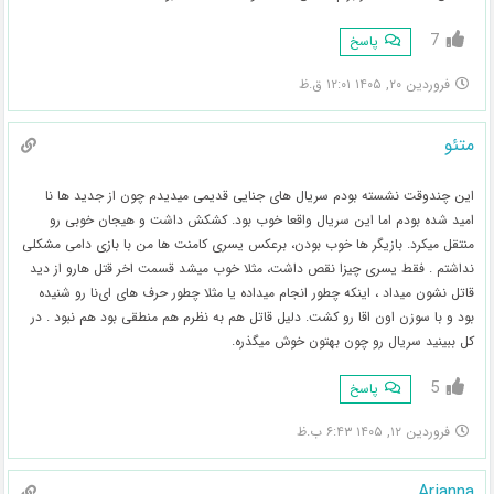
7
پاسخ
فروردین ۲۰, ۱۴۰۵ ۱۲:۰۱ ق.ظ
متئو
این چندوقت نشسته بودم سریال های جنایی قدیمی میدیدم چون از جدید ها نا
امید شده بودم اما این سریال واقعا خوب بود. کشکش داشت و هیجان خوبی رو
منتقل میکرد. بازیگر ها خوب بودن، برعکس یسری کامنت ها من با بازی دامی مشکلی
نداشتم . فقط یسری چیزا نقص داشت، مثلا خوب میشد قسمت اخر قتل هارو از دید
قاتل نشون میداد ، اینکه چطور انجام میداده یا مثلا چطور حرف های ای‌نا رو شنیده
بود و با سوزن اون اقا رو کشت. دلیل قاتل هم به نظرم هم منطقی بود هم نبود . در
کل ببینید سریال رو چون بهتون خوش میگذره.
5
پاسخ
فروردین ۱۲, ۱۴۰۵ ۶:۴۳ ب.ظ
Arianna