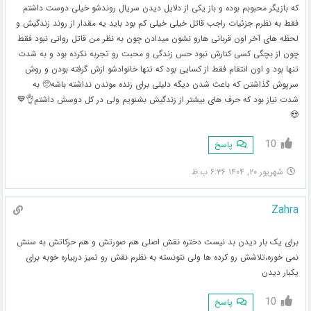
که بازیگر محبوبم بوده و باز یکی از دلایل دیدن سریال روندشو خیلی دوست داشتم
فقط به نظرم جزئیات راجب قاتل خیلی خیلی کم بود باید یه مقدار از روند زندگیش و
لحظه های آخر اون قربانی هارو نشون میدادن چون به نظر من قاتل روانی نبود فقط
چون از بچگی کسی کنارش نبود حس زندگی و محبت رو تجربه نکرده بود و به شدت
تنها بود و اون انتقام فقط از کسایی بود که تنها خانوادشو ازش گرفته بودن و روش
سرپوش گذاشتن که باعث شدن دیگه دلیلی برای زنده موندن نداشته باشه🥺 به
شدت نیاز بود که حرف های بیشتر از زندگیش بشنویم ولی در کل دوسش داشتم👌💙
😍
10
پاسخ
شهریور ۲۰, ۱۴۰۴ ۶:۳۶ ب.ظ
Zahra
برای یک بار دیدن بد نیست دختره نقش اصلی هم صورتش و هم حرکاتش به سنش
نمی خوره،تلاشش رو کرده ها ولی نتونسته به نظرم نقش رو تمیز دربیاره خوبه برای
یکبار دیدن
10
پاسخ