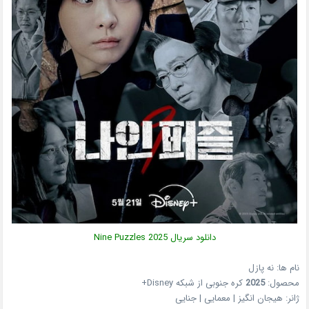
دانلود سریال
2025
Nine Puzzles
نام ها: نه پازل
محصول:
2025
کره جنوبی
از شبکه
Disney+
ژانر:
هیجان انگیز | معمایی | جنایی