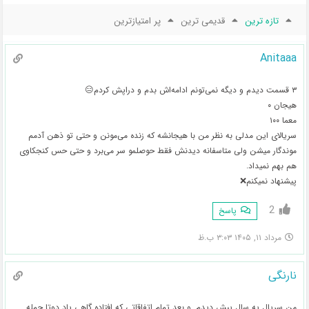
تازه ترین
قدیمی ترین
پر امتیازترین
Anitaaa
۳ قسمت دیدم و دیگه نمی‌تونم ادامه‌اش بدم و دراپش کردم😑
هیجان ۰
معما ۱۰۰
سریالای این مدلی به نظر من با هیجانشه که زنده می‌مونن و حتی تو ذهن آدمم
موندگار میشن ولی متاسفانه دیدنش فقط حوصلمو سر می‌برد و حتی حس کنجکاوی
هم بهم نمیداد.
پیشنهاد نمیکنم❌
2
پاسخ
مرداد ۱۱, ۱۴۰۵ ۳:۰۳ ب.ظ
نارنگی
من سریال یه سال پیش دیدم. و بعد تمام اتفاقاتی که افتاده گاهی یاد دوتا جمله