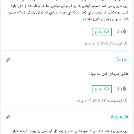
این سریال می‌افتم «مردم قربانی ها رو فراموش میکنن اما جنایتکار نه» و «چرا باید
کسی رو بکشی تا بتونی برای کس دیگه ای خونه بسازی که توش زندگی کنه؟» بنظرم
قاتل سریال بهترین دلیل داشت.
3
پاسخ
خرداد ۱۹, ۱۴۰۵ ۲:۲۵ ب.ظ
fargol
عاشق سریالای این مدلیم🫠
0
پاسخ
اردیبهشت ۲۴, ۱۴۰۵ ۲:۳۸ ق.ظ
Baebaek
این سریال باعث شد من عاشق دامی بشم و برم کل فیلماش رو ببینم. دیدم خیلیا