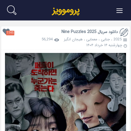
≡
پروموویز
دانلود سریال Nine Puzzles 2025
1145
2025
،
جنایی
،
معمایی
،
هیجان انگیز
56,294
چهارشنبه ۱۴ خرداد ۱۴۰۴