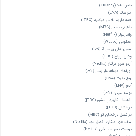
قلمرو طلا (Disney+)
مترسک (ENA)
همه داریم تلاش میکنیم (jTBC)
تاج بی‌ نقص (MBC)
واندرفولز (Netflix)
معکوس (Wavve)
سلول های یومی 3 (tvN)
وکیل ارواح (SBS)
آرزو های مرگبار (Netflix)
رویاهای دیوانه‌ وار بتنی (tvN)
اوج قدرت (ENA)
آبرو (ENA)
بوسه سیرن (tvN)
راهنمای کاربردی عشق (jTBC)
درخشان (jTBC)
در فصل درخشان تو (MBC)
سگ های شکاری فصل دوم (Netflix)
دوست‌ پسر سفارشی (Netflix)