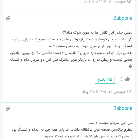
فروردین ۲۰, ۱۴۰۵ ۱۲:۱۱ ق.ظ
Baboone
لعنتی چقدر این نقش ها به سون سوک میاد😍
اگر از این سریال خوشتون اومد، پارادوکس قاتل هم ببینید، هر چند نه پازل از اون
قشنگ تره اما توی اونم سون سوک یه نقشی مشابه داره
بعدش برای اینکه بشوره ببره سریال ” تابستان دوست داشتنی ما” رو ببینین، ژانرش
جنایی نیست و ربطی نداره اما بازیگر های مشترک بین این دو سریال داره و قشنگه
😁
3
پاسخ
فروردین ۲۰, ۱۴۰۵ ۱۲:۰۵ ق.ظ
Baboone
من این سریالو دوست داشتم
بنظرم پتانسیل صحنه های عاشقانه داشت اما بازم همه چی به اندازه و قشنگ بود
داستان تا قسمت آخر برام کشش داشت و خسته کننده نبود