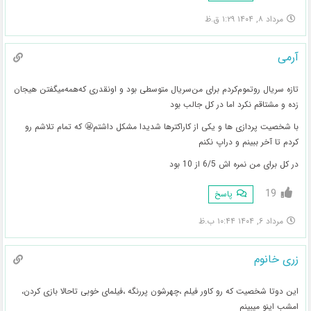
مرداد ۸, ۱۴۰۴ ۱:۲۹ ق.ظ
آرمی
تازه سریال رو‌تموم‌کردم برای من‌سریال متوسطی بود و اونقدری که‌همه‌میگفتن هیجان
زده و مشتاقم نکرد اما در کل جالب بود
با شخصیت پردازی ها و یکی از کاراکترها شدیدا مشکل داشتم😬 که تمام تلاشم رو
کردم تا آخر ببینم و دراپ نکنم
در کل برای من نمره اش 6/5 از 10 بود
19
پاسخ
مرداد ۶, ۱۴۰۴ ۱۰:۴۴ ب.ظ
زری خانوم
این دوتا شخصیت که رو کاور فیلم ،چهرشون پررنگه ،فیلمای خوبی تاحالا بازی کردن،
امشب اینو میبینم