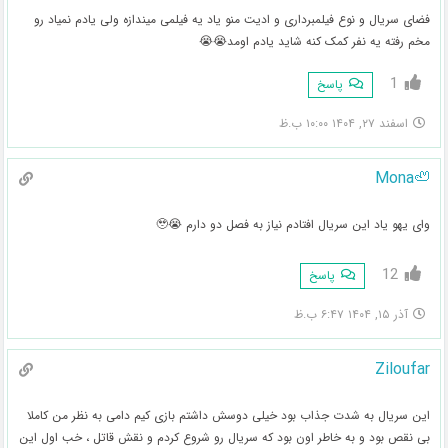
فضای سریال و نوع فیلمبرداری و ادیت منو یاد یه فیلمی میندازه ولی یادم نمیاد رو
مخم رفته یه نفر کمک کنه شاید یادم اومد😭😭
1
پاسخ
اسفند ۲۷, ۱۴۰۴ ۱۰:۰۰ ب.ظ
🦥Mona
وای یهو یاد این سریال افتادم نیاز به فصل دو دارم 😭🥹
12
پاسخ
آذر ۱۵, ۱۴۰۴ ۶:۴۷ ب.ظ
Ziloufar
این سریال به شدت جذاب بود خیلی دوسش داشتم بازی کیم دامی به نظر من کاملا
بی نقص بود و به خاطر اون بود که سریال رو شروع کردم و نقش قاتل ، خب اول این