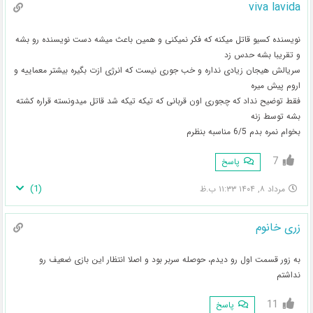
viva lavida
نویسنده کسیو قاتل میکنه که فکر نمیکنی و همین باعث میشه دست نویسنده رو بشه
و تقریبا بشه حدس زد
سریالش هیجان زیادی نداره و خب جوری نیست که انرژی ازت بگیره بیشتر معماییه و
اروم پیش میره
فقط توضیح نداد که چجوری اون قربانی که تیکه تیکه شد قاتل میدونسته قراره کشته
بشه توسط زنه
بخوام نمره بدم 6/5 مناسبه بنظرم
7
پاسخ
)
1
(
مرداد ۸, ۱۴۰۴ ۱۱:۳۳ ب.ظ
زری خانوم
به زور قسمت اول رو دیدم، حوصله سربر بود و اصلا انتظار این بازی ضعیف رو
نداشتم
11
پاسخ