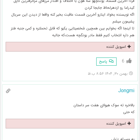
فردا آخرین قسمته، یونگچهو سه هون با اختلاف و اقتدار مرزهای مزخرفترین کاپل
کیدراما رو ازدهرلحاظ جابجا کردن
اگه نویسنده بخواد اینارو آخرین قسمت عاقبت بخیر کنه واقعا از دیدن این سریال
پشیمون میشم
تا اینجا اگه بخوایم بین همچین شخصیتایی یکیو که قابل تحملتره و کمی جنبه طنز
هم داره انتخاب کنیم فقط مادر یونگچه هست،که جالبه
اسپویل کننده
6
پاسخ
بهمن ۳۰, ۱۴۰۴ ۸:۵۶ ب.ظ
Jongmi
بالاخره ته سوک هیولای هفت سر داستان
که حتی
اسپویل کننده
به وسیله زنش