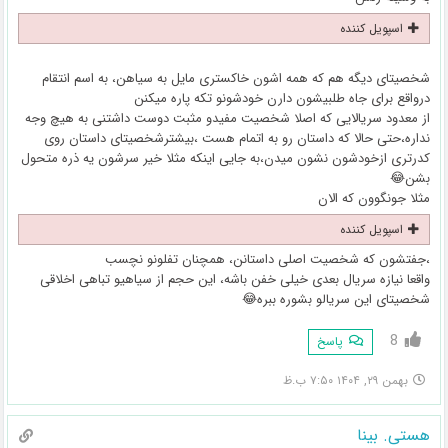
اسپویل کننده
شخصیتای دیگه هم که همه اشون خاکستری مایل به سیاهن، به اسم انتقام
درواقع برای جاه طلبیشون دارن خودشونو تکه پاره میکنن
از معدود سریالایی که اصلا شخصیت مفیدو مثبت دوست داشتنی به هیچ وجه
نداره،حتی حالا که داستان رو به اتمام هست ،بیشترشخصیتای داستان روی
کدرتری ازخودشون نشون میدن،به جایی اینکه مثلا خیر سرشون یه ذره متحول
بشن😂
مثلا جونگوون که الان
اسپویل کننده
،جفتشون که شخصیت اصلی داستانن، همچنان تفلونو نچسب
واقعا نیازه سریال بعدی خیلی خفن باشه، این حجم از سیاهیو تباهی اخلاقی
شخصیتای این سریالو بشوره ببره😂
8
پاسخ
بهمن ۲۹, ۱۴۰۴ ۷:۵۰ ب.ظ
هستی. بینا