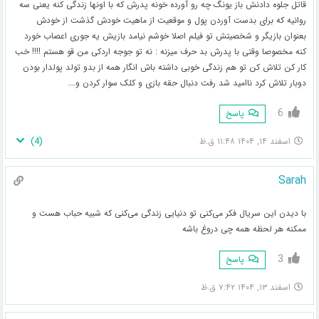
قاتل جلوه دادنش باز یونگ چه رو آورده خونه پدرش که با اونها زندگی کنه یعنی سه
روانیه که برای بدست آوردن پول و موقعیت از ماهیت خودش گذشت از خودش
بعنوان بازیگر و شخصیتش تو فیلم اصلا خوشم نیامد بازیش یه جوری اعصاب خورد
کنه مخصوصا وقتی با پدرش بد حرف میزنه : نه تو جوجه اردکی من قو هستم !!!! خب
کار کن تلاش کن تو هم زندگی خوبی داشته باش انگار همه از بدو تولد پولدار بودن
دوبار تلاش کرد ناامید شد رفت دنبال حقه بازی و کلک سوار کردن و….
6
پاسخ
)
4
(
اسفند ۱۴, ۱۴۰۴ ۱۱:۴۸ ق.ظ
Sarah
با دیدن این سریال فکر می‌کنی تو دنیایی زندگی می‌کنی که شبیه حباب هست و
ممکنه هر لحظه همه چی دروغ باشه
3
پاسخ
اسفند ۱۳, ۱۴۰۴ ۷:۴۲ ق.ظ