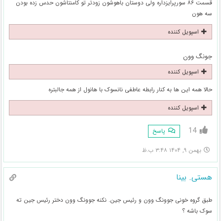
قسمت ۸۶ سورپرایزداره ولی دوستان باهوشون زودتر تو کامنتاشون حدس زده بودن
سه هون
اسپویل کننده
جونگ وون
اسپویل کننده
حالا همه این ها به کنار رابطه عاطفی نانسوک با هانول از همه جالبتره
اسپویل کننده
14
پاسخ
بهمن ۹, ۱۴۰۴ ۳:۴۸ ب.ظ
هستی. بینا
طبق گروه خونی جوونگ وون و رئیس جین. نکنه جوونگ وون دختر رئیس جین ته
سوک باشه ؟