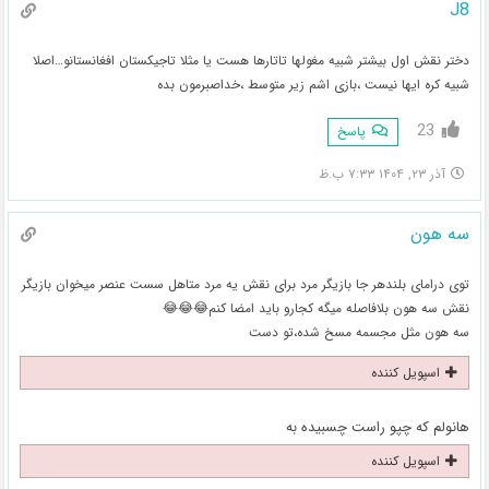
J8
دختر نقش اول بیشتر شبیه مغولها تاتارها هست یا مثلا تاجیکستان افغانستانو…اصلا
شبیه کره ایها نیست ،بازی اشم زیر متوسط ،خداصبرمون بده
23
پاسخ
آذر ۲۳, ۱۴۰۴ ۷:۳۳ ب.ظ
سه هون
توی درامای بلندهر جا بازیگر مرد برای نقش یه مرد متاهل سست عنصر میخوان بازیگر
نقش سه هون بلافاصله میگه کجارو باید امضا کنم😂😂😂
سه هون مثل مجسمه مسخ شده،تو دست
اسپویل کننده
هانولم که چپو راست چسبیده به
اسپویل کننده