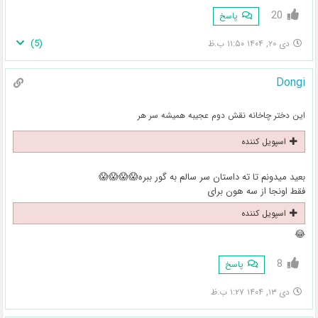
20
پاسخ
)
5
(
دی ۲۰, ۱۴۰۴ ۱۱:۵۰ ب.ظ
Dongi
این دختر چاخانه نقش دوم عجیبه همیشه سر هر
اسپویل کننده
بعید میدونم تا ته داستان سر سالم به گور ببره😱😱😱😱
فقط اونجا از سه هون برای
اسپویل کننده
😂
8
پاسخ
دی ۱۳, ۱۴۰۴ ۱:۲۷ ب.ظ