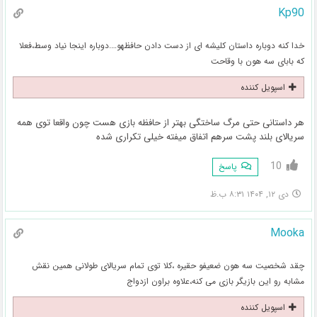
Kp90
خدا کنه دوباره داستان کلیشه ای از دست دادن حافظهو….دوباره اینجا نیاد وسط،فعلا
که بابای سه هون با وقاحت
اسپویل کننده
هر داستانی حتی مرگ ساختگی بهتر از حافظه بازی هست چون واقعا توی همه
سریالای بلند پشت سرهم اتفاق میفته خیلی تکراری شده
10
پاسخ
دی ۱۲, ۱۴۰۴ ۸:۳۱ ب.ظ
Mooka
چقد شخصیت سه هون ضعیفو حقیره ،کلا توی تمام سریالای طولانی همین نقش
مشابه رو این بازیگر بازی می کنه،علاوه براون ازدواج
اسپویل کننده