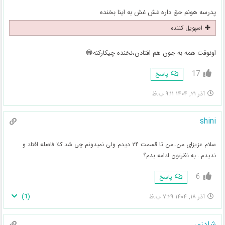
پدرسه هونم حق داره غش غش به اینا بخنده
اسپویل کننده
اونوقت همه به جون هم افتادن،نخنده چیکارکنه😂
17
پاسخ
آذر ۲۱, ۱۴۰۴ ۹:۱۱ ب.ظ
shini
سلام عزیزای من..من تا قسمت ۲۴ دیدم ولی نمیدونم چی شد کلا فاصله افتاد و
ندیدم.. به نظرتون ادامه بدم؟
6
پاسخ
)
1
(
آذر ۱۸, ۱۴۰۴ ۷:۲۹ ب.ظ
شادزی