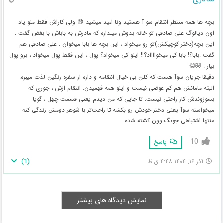
بچه ها همه منتطر انتقام سو آ هستید ونا امید میشید 😅 ولی کاراش فقط منو یاد
اون دیالوگ علی صادقی تو خانه بدوش میندازه که مادرش به باباش با بغض گفت :
این بچه(دختر کوچیکش)تو رو میخواد ، این بچه ها بابا میخوان . علی صادقی هم
گفت :بابا؟! بابا کی میخوااااد؟!! اینو کی میخواد؟ پول ، این فقط پول میخواد ، برو پول
بیار . 🤣😂
دقیقا جریان سوآ هست که کلن بی خیال انتقامه و داره از سفره رنگین لذت میبره.
البته مامانش هم کم عوضی نیست و اینو همه فهمیدن. انتقام ازش ، جوری که
بسوزوندش کار راحتی نیست. تا جایی که من دیدم یعنی قسمت چهل ، گویا
میخواسته سوآ یعنی دختر خودش رو بکشه تا راحت‌تر با شوهر دومش زندگی کنه
منتها اشتباهی جونگ وون کشته شده.
10
پاسخ
)
1
(
آذر ۱۶, ۱۴۰۴ ۴:۴۸ ق.ظ
نمایش دیدگاه های بیشتر