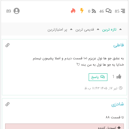
89
0
46
85
تازه ترین
قدیمی ترین
پر امتیازترین
فاطی
به عشق جو ها نول عزیزم ۱۰۱ قسمت دیدم و اصلا پشیمون نیستم
خدایا یه جو ها نول به من بده 💘
1
پاسخ
تیر ۱۷, ۱۴۰۵ ۱۱:۴۳ ب.ظ
شادزی
تا قسمت ۸۸
اسپویل کننده