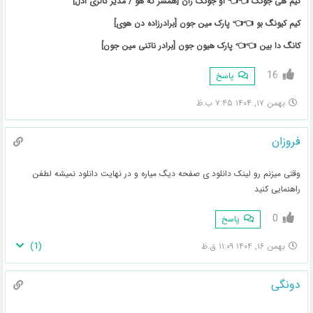
کیم هی جونگ 👈👈 او جونگ ران [همسر ته هو / مدیر گالری ادل]
کیم کیونگ بو 👈👈 پارک مین جون [برادرزاده دن هوی]
کانگ دا بین 👈👈 پارک هیون جون [برادر ناتنی مین جون]
16
پاسخ
بهمن ۱۷, ۱۴۰۴ ۷:۴۵ ب.ظ
فروزان
وقتی میزنم رو لینک دانلود ی صفحه دیگ میاره و در نهایت دانلود نمیشه لطفن
راهنمایی کنید
0
پاسخ
)
1
(
بهمن ۱۶, ۱۴۰۴ ۱۱:۰۹ ق.ظ
دونگی