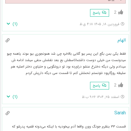
2
پاسخ
)
1
(
فروردین ۱۸, ۱۴۰۵ ۴:۱۸ ق.ظ
الهام
فقط یکی بمن بگع این پسر ببو گلابی بالاخره چی شد همونجوری ببو موند یاهمه چیو
میدونست من خیلی دوست داشتمائاسطش بع بعد نقشش منفی میشد ادامه ش
میدادم ولی دیگه دخترع عنشو دراورده بود تو دروغگویی و حتیاون دختر اصلیه هم
سلیطه روزگاربود نتونستم تحملش کنم تا قسمت سی دیگه دارپش کردم
2
پاسخ
)
1
(
اسفند ۲۵, ۱۴۰۴ ۹:۲۶ ب.ظ
Sarah
قسمت ۳۳ بنظرم جونگ وون واقعا آدم بیخودیه با اینکه می‌دونه قضیه پدرشو که