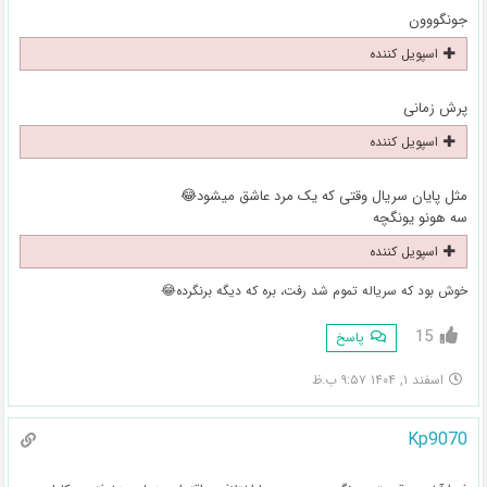
جونگووون
اسپویل کننده
پرش زمانی
اسپویل کننده
مثل پایان سریال وقتی که یک مرد عاشق میشود😂
سه هونو یونگچه
اسپویل کننده
خوش بود که سریاله تموم شد رفت، بره که دیگه برنگرده😂
15
پاسخ
اسفند ۱, ۱۴۰۴ ۹:۵۷ ب.ظ
Kp9070