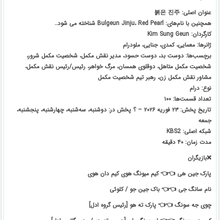
عنوان اصلی: 붉은 진주
همچنین با نام‌های: Bulgeun Jinju، Red Pearl شناخته می شود..
کارگردان: Kim Sung Geun
ژانرها: معمایی، کمدی، جنایی، ملودرام
برچسب‌ها: دوست بد، دوست حسود، مدیر نقش مکمل، شخصیت مکمل شرور،
شخصیت مکمل متاهل، دوقلوی همسان، مرگ خواهر، رئیس/رئیس نقش مکمل،
مشاور نقش مکمل زن، رهبر تیم شخصیت مکمل
نوع: درام
تعداد قسمت‌ها: ۱۰۰
تاریخ پخش: ۲۳ فوریه ۲۰۲۶ – ؟ پخش در: دوشنبه، سه‌شنبه، چهارشنبه، پنجشنبه،
جمعه
شبکه اصلی: KBS2
مدت زمان: ۴۰ دقیقه
❌بازیگران
پارک جین هی 👈👈 کیم میونگ هوی کیم دان هوی
نام سانگ جی 👈👈 باک جین جو / کلوئی
چوی جه سونگ 👈👈 پارک ته هو [رئیس گروه ادل]