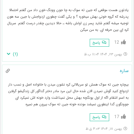
یادتون هست موقعی که جین ته سوک به چا جون وونگ خون داد من گفتم احتمالا
پدرشه که گروه خونی بهش میخوره ؟ و یکی گفت چطوری ازدواجش با جین سه هون
توجیه میشه گفتم شاید پسر زن اولش باشه ،، حالا دیدین چقدر درست گفتم. سریال
کره ای بین حرفه ای. به من میگن
12
پاسخ
)
1
(
بهمن ۲۳, ۱۴۰۴ ۱۱:۰۴ ب.ظ
ساره
بیچاره جین ته سوک همش تو سریالالی کره نشون میدن با خانواده اصل و نسب دار
ازدواج کنید گوش نمیدن الان شده حال این مرد مادر دختر گداگور کل زندگیشو گرفتن
به اسم انتقام اگه از اول یونگچه بهش محل نمیذاشت وارد خونه اش نمیکرد ای
جوونگون گدا اینطوری نمیشد مونده خونه جین ته سوک بیرون هم نمیره
17
پاسخ
بهمن ۱۸, ۱۴۰۴ ۴:۰۳ ق.ظ