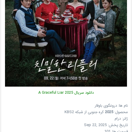
دانلود سریال
2025
A Graceful Liar
نام ها: دروغگوی باوقار
محصول:
2025
کره جنوبی
از شبکه
KBS2
ژانر:
درام
تاریخ پخش:
Sep 22, 2025
قسمت ها:
101