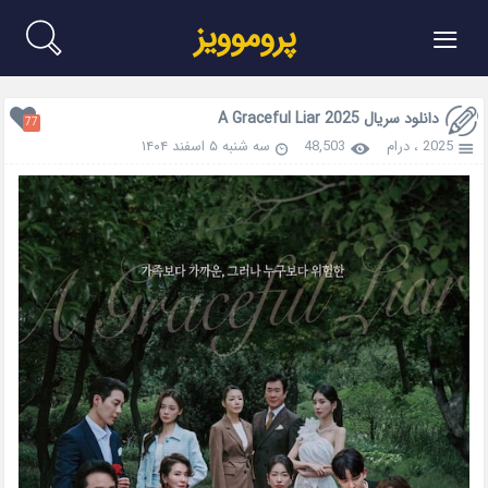
≡
پروموویز
دانلود سریال A Graceful Liar 2025
77
2025
،
درام
48,503
سه شنبه ۵ اسفند ۱۴۰۴