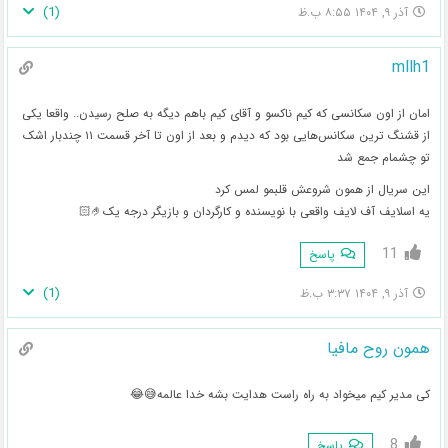
)
1
(
آذر ۹, ۱۴۰۴ ۸:۵۵ ب.ظ
mllh1
امان از اون سکانسی که کیم ناکسو و آقای کیم باهم دیگه به صلح رسیدن.. واقعا یکی
از قشنگ ترین سکانس‌هایی بود که دیدم و بعد از اون تا آخر قسمت ۱۱ چندبار اشک
تو چشمام جمع شد
این سریال از همون شروعش قلبمو لمس کرد
یه اسلایف آف لایف واقعی با نویسنده و کارگردان و بازیگر درجه یک🤌🏻
11
پاسخ
)
1
(
آذر ۹, ۱۴۰۴ ۳:۳۷ ب.ظ
همون روح مافیا
کی مدیر کیم میخواد به راه راست هدایت بشه خدا عالمه😅😂
8
پاسخ