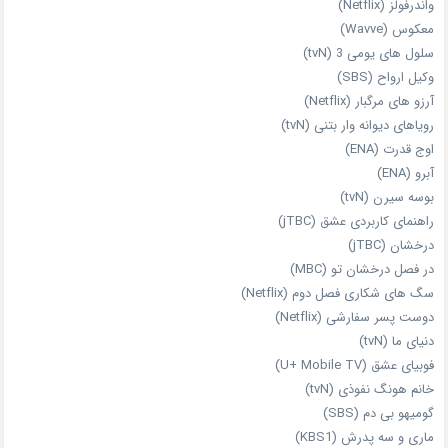
واندرفولز (Netflix)
معکوس (Wavve)
سلول های یومی 3 (tvN)
وکیل ارواح (SBS)
آرزو های مرگبار (Netflix)
رویاهای دیوانه‌ وار بتنی (tvN)
اوج قدرت (ENA)
آبرو (ENA)
بوسه سیرن (tvN)
راهنمای کاربردی عشق (jTBC)
درخشان (jTBC)
در فصل درخشان تو (MBC)
سگ های شکاری فصل دوم (Netflix)
دوست‌ پسر سفارشی (Netflix)
دنیای ما (tvN)
فوبیای عشق (U+ Mobile TV)
خانم هونگ نفوذی (tvN)
گومیهو بی دم (SBS)
ماری و سه پدرش (KBS1)