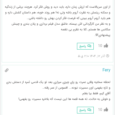
از اون سریالاست که ارزش زمان داره، باید دید و روش فکر کرد. هرچند برشی از زندگیه
و ممکنه ریتمش به نظرت آروم باشه ولی نه! هم روند خوبه، هم داستان کشش داره و
هم باید آروم آروم ببینی که فرصت فکر کردن بهش رو داشته باشی…
و به نظر من کارگردانی اش بیسته، عاشق مدل فیلم برداری و پلان بندی و چینش
سکانس ها هستم…کلا به نظرم بی نقصه
پیشنهادی💯.
10
پاسخ
آذر ۱۲, ۱۴۰۴ ۲:۱۰ ق.ظ
Fery
لحظه سختیه وقتی عمرت رو پای چیزی میزاری بعد تو یک قدمی ثمره از دستش بدی
و تازه بفهمی اون مسیرت نبوده…. افسوس از عمر رفته…
آقای کیم، فقط بیا بغلم.
و‌ خوش به حالت، ته همه قصه ها این نیست که بلاخره مسیرت رو بفهمی!
10
پاسخ