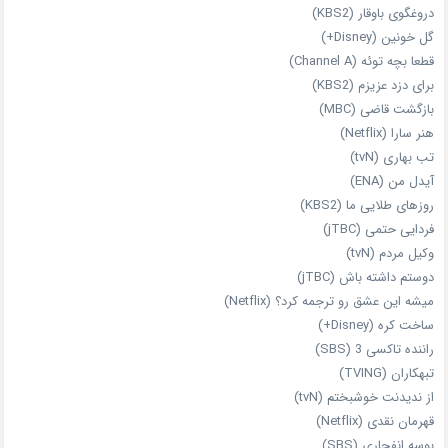
دروغگوی باوقار (KBS2)
گل خونین (Disney+)
قطعا بچه توئه (Channel A)
برای دزد عزیزم (KBS2)
بازگشت قاضی (MBC)
هنر سارا (Netflix)
تب بهاری (tvN)
آیدل من (ENA)
روزهای طلایی ما (KBS2)
فردایی حتمی (jTBC)
وکیل مردم (tvN)
دوستم داشته باش (jTBC)
میشه این عشق رو ترجمه کرد؟ (Netflix)
ساخت کره (Disney+)
راننده تاکسی 3 (SBS)
تبهکاران (TVING)
از ندیدنت خوشبختم (tvN)
قهرمان نقدی (Netflix)
بوسه انفجاری (SBS)