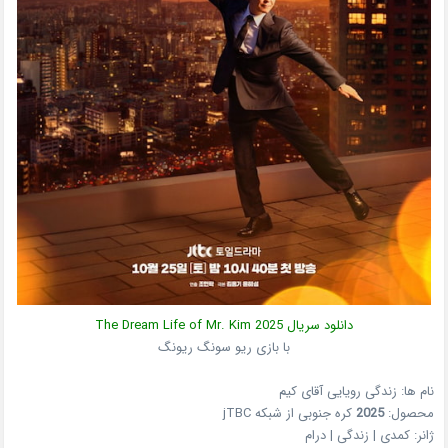
دانلود سریال
2025
The Dream Life of Mr. Kim
با بازی ریو سونگ ریونگ
نام ها: زندگی رویایی آقای کیم
محصول:
2025
کره جنوبی
از شبکه
jTBC
ژانر:
کمدی | زندگی | درام