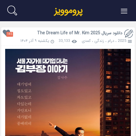
≡
پروموویز
دانلود سریال The Dream Life of Mr. Kim 2025
145
2025
،
درام
،
زندگی
،
کمدی
33,133
یکشنبه ۹ آذر ۱۴۰۴