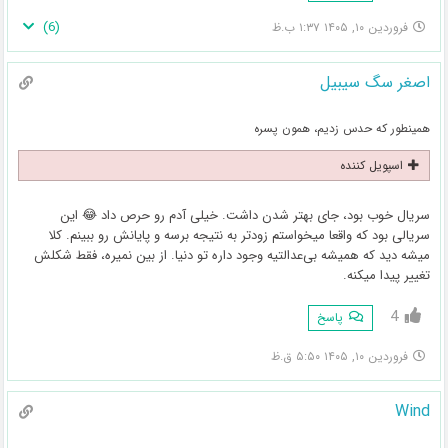
)
6
(
فروردین ۱۰, ۱۴۰۵ ۱:۳۷ ب.ظ
اصغر سگ سیبیل
همینطور که حدس زدیم، همون پسره
اسپویل کننده
سریال خوب بود، جای بهتر شدن داشت. خیلی آدم رو حرص داد 😂 این
سریالی بود که واقعا میخواستم زودتر به نتیجه برسه و پایانش رو ببینم. کلا
میشه دید که همیشه بی‌عدالتیه وجود داره تو دنیا. از بین نمیره، فقط شکلش
تغییر پیدا میکنه.
4
پاسخ
فروردین ۱۰, ۱۴۰۵ ۵:۵۰ ق.ظ
Wind