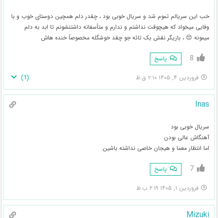
خب این سریالم تموم شد و سریال خوبی بود ، چقدر دلم همچین دوستای خوب و با
وفایی میخواد که هیچوقت نداشتم و ندارم و متأسفانه داشتنشونم تا ابد به دلم
میمونه 😔 ، بازیگر نقش بک تائه جو چقد خوشگله مخصوصاً خنده هاش
8
پاسخ
)
1
(
فروردین ۴, ۱۴۰۵ ۲:۱۰ ق.ظ
Inas
سریال خوبی بود
آهنگاش عالی بودن
اما انتظار معما و هیجان خاصی نداشته باشین.
7
پاسخ
فروردین ۱, ۱۴۰۵ ۶:۱۹ ب.ظ
Mizuki