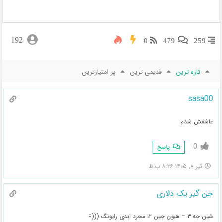
192
0
479
259
تازه ترین
قدیمی ترین
پر امتیازترین
sasa00
عاشقش شدم
0
پاسخ
تیر ۸, ۱۴۰۵ ۸:۲۶ ب.ظ
جن گیر یک دلاری
شین جه ۳ – هیون جین ۲، مجرد ابدی رایونگ (((=