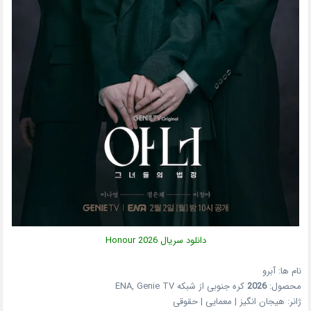
دانلود سریال
2026
Honour
نام ها: آبرو
محصول:
2026
کره جنوبی
از شبکه
ENA, Genie TV
ژانر:
هیجان انگیز | معمایی | حقوقی