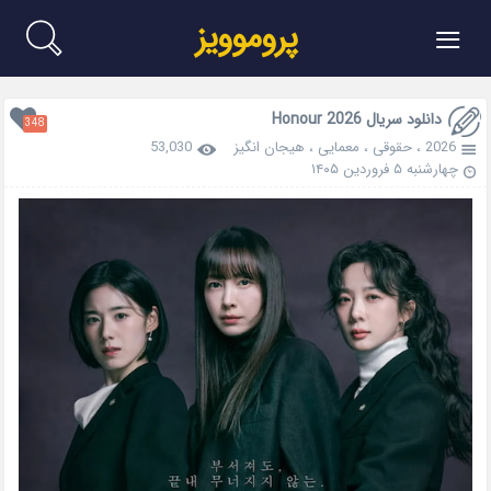
≡
پروموویز
دانلود سریال Honour 2026
348
2026
،
حقوقی
،
معمایی
،
هیجان انگیز
53,030
چهارشنبه ۵ فروردین ۱۴۰۵