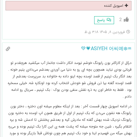
اسپویل کننده
2
پاسخ
فروردین ۸, ۱۴۰۵ ۳:۱۸ ق.ظ
♒️❄️ASIYEH 어씨예💗💚
درکل از کاراکتر یون رایونگ خوشم نیومد انکار داشت جانماز آب میکشید هرچقدم تو
قربانی بودی نباید همچون بچه ای رو به دنیا می آوردی بعدشم می‌دادی یتیم خونه .
بعد انگار بک تپنیم از قصد اومده بچه اینو داده به خانواده بد سرپرست بعدشم از
قصد اومده گفته بیا تن فروش شو خودش انتخاب کرده بود اونکاره شه. خیلی مسخره
بود . فقط به خاطر اون یه ذره نقش منفی بودن یوک : بک تپنیم ، سریال رو ادامه
دادم .
در ادامه اسپویل چهار قسمت آخر : بعد از اینکه معلوم میشه اون دختره ، دختر یون
رایونگ هه نشون می‌دن که بک تپنیم از اول از طریق همون اپ اومده به دختره یون
رایونگ نزدیک شده بهش گفته که مادرش کیه و بعدشم پختتش تا ادمش شه و بره
انتقام بگیره ، شین جه متوجه میشه که پشت همه ی این کارا بک تپنیم بوده و می‌ره
بهش میگه من فهمیدم اینا و خود بک تپنیم هم چون نوناش قبلاً بازیگر بوده و مورد