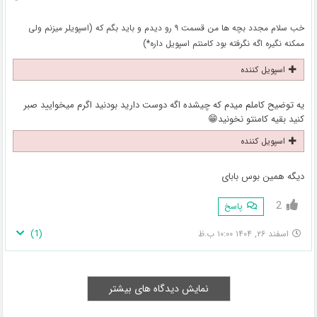
خب سلام مجدد بچه ها من قسمت ۹ رو دیدم و باید بگم که (اسپویلر میزنم ولی
ممکنه نگیره اگه نگرفته بود کامنتم اسپویل داره*)
اسپویل کننده
یه توضیح کاملم میدم که چیشده اگه دوست دارید بودنید اگرم میخوایید صبر
کنید بقیه کامنتو نخونید😁
اسپویل کننده
دیگه همین بوس بابای
2
پاسخ
)
1
(
اسفند ۲۶, ۱۴۰۴ ۱۰:۰۰ ب.ظ
نمایش دیدگاه های بیشتر