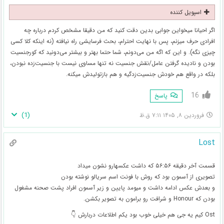
اسپویل کننده
اگر احیانا میخواین جوابی بدین دقت کنید که من دقیقا مشخص کردم درباره چه
افرادی حرف میزنم، پس با نهایت احترام، بحث فرسایشی راه نیافته (نه اینکه کلا کسی
چیزی نگه). و این که اگه من می‌دونم، شما حتما بهتر و بیشتر می‌دونید که کور‌جنسیت
بودن و نادیده گرفتن عامل/نقش جنسیت نه تنها مساوی نیست با جنسیت‌زده نبودن،
بلکه در واقع هم خودش جنسیت‌زدگیه و هم بازتولیدش میکنه.
16
پاسخ
)
1
(
فروردین ۸, ۱۴۰۵ ۷:۱۱ ق.ظ
Lost
قسمت آخر دقیقه ۵۶:۵۶ که داشت عکسهارو نشون میداد
تصویری از آسمون بود که روش با فونت اسم سریالو نوشته بودن
و بعدش عکس ادامه داشت و میومد پایین و زیر آسمون افراد پشت صحنه مشغول
بودن که Honour و شرافت رو برامون به تصویر بکشن.
Ost کیم یه جی هم خیلی خوب بود یکم اطلاعات دربارش 👇