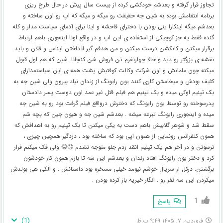
تجاوز قرار گرفته و بعدشم خودکشی کرده از بیست سال پیش در حال طرح ریزی
برنامه انتقامش بوده به شین جه حقیقت رو میگه و میگه که اپ رو اون ساخته و
بعدشم میگه اینکارا ینی بودن با دخترای فاحشه و اینا برای آدمای سیاست مدار و کله
گنده فقط یه جز کوچیکی از استفاده ی این اپ و در واقع اونا اینجوری باهم ارتباط
برقرار میکنن و کانکشن درست میکنن و من هدفم گیر انداختن ایناس و فلان و باید
نقشه ی بزرگتر رو دید و حالا چهارنفرم تن فروش شن کنچانا. شین که هم اول قبول
میکنه چون مامانش و اون شرکت وکالت کوفتیش پشت همه ی این سیاستمدارای
کثیف بودش و میخاستن کاری کنند یون رایونگ از زندان نیاد بیرون ولی شین جه به
بک تپنیم اوکی میده و بک تپنیم هم فیلم قتل غیر عمد اون دوست پسر دادستان
پدرسوخته رو توسط یون رایونگ که دخترش درواقع فیلم گرفت بود رو به شین جه
میده و اینجوری رایونگ تبرعه میشه . بعدشم شین جه و هیون جین که بچه شم
سقط شد و شوهر گلابیش باهم دست به یکی میکنن تا بک تپنیم رو به اهدافش که
همون کنفرانس رونمایی از همون اپی بود که ساخته بود ، دزدگیر همچین چیزی ،
نرسونن و در آخر هم یک تپنیم انقد زدم جلو متوجه نشدم 🙄😂 ولی فک میکنم فرار
کرد و دختر یون رایونگ افتاد زندان و بعدشم این سه تا بازم همون کار خودشون
برگشتن. درکل از سریال خوشم نیومد خیلی مسخره بود داستانش . و الکی هی بولدش
میکردن این سه نفر رو . انگار خیریه باز کرده بودن .
1
پاسخ
)
1
(
فروردین ۷, ۱۴۰۵ ۹:۴۹ ب.ظ