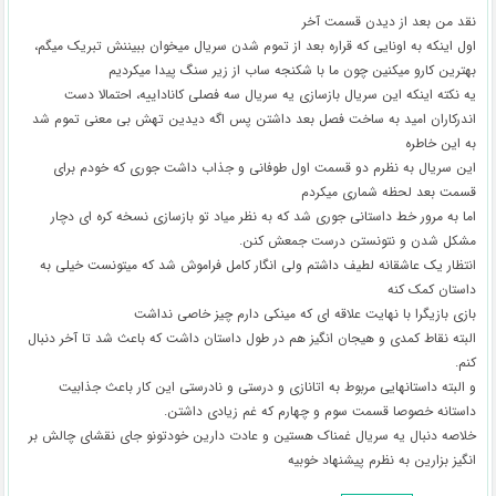
نقد من بعد از دیدن قسمت آخر
اول اینکه به اونایی که قراره بعد از تموم شدن سریال میخوان ببیننش تبریک میگم،
بهترین کارو میکنین چون ما با شکنجه ساب از زیر سنگ پیدا میکردیم
یه نکته اینکه این سریال بازسازی یه سریال سه فصلی کاناداییه، احتمالا دست
اندرکاران امید به ساخت فصل بعد داشتن پس اگه دیدین تهش بی معنی تموم شد
به این خاطره
این سریال به نظرم دو قسمت اول طوفانی و جذاب داشت جوری که خودم برای
قسمت بعد لحظه شماری میکردم
اما به مرور خط داستانی جوری شد که به نظر میاد تو بازسازی نسخه کره ای دچار
مشکل شدن و نتونستن درست جمعش کنن.
انتظار یک عاشقانه لطیف داشتم ولی انگار کامل فراموش شد که میتونست خیلی به
داستان کمک کنه
بازی بازیگرا با نهایت علاقه ای که مینکی دارم چیز خاصی نداشت
البته نقاط کمدی و هیجان انگیز هم در طول داستان داشت که باعث شد تا آخر دنبال
کنم.
و البته داستانهایی مربوط به اتانازی و درستی و نادرستی این کار باعث جذابیت
داستانه خصوصا قسمت سوم و چهارم که غم زیادی داشتن.
خلاصه دنبال یه سریال غمناک هستین و عادت دارین خودتونو جای نقشای چالش بر
انگیز بزارین به نظرم پیشنهاد خوبیه