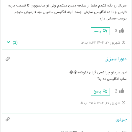
سریال رو نگاه نکردم فقط از صفحه دیدن میکردم ولی تو سابسورس تا قسمت یازده
فارسی و تا ده انگلیسی سابش اومده البته انگلیسی ماشینی بود فارسیش مترجم
درست حسابی داره
3
پاسخ
)
2
(
شهریور ۲۰, ۱۴۰۴ ۸:۳۲ ب.ظ
دبورا سِیزززز
این سریالو چرا کسی گردن نگرفته؟😭😂
ساب انگلیسی نداره؟
2
پاسخ
شهریور ۲۰, ۱۴۰۴ ۲:۵۵ ب.ظ
جودی