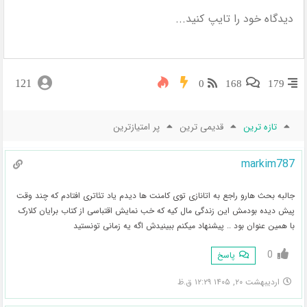
121
0
168
179
تازه ترین
قدیمی ترین
پر امتیازترین
markim787
جالبه بحث هارو راجع به اتانازی توی کامنت ها دیدم یاد تئاتری افتادم که چند وقت
پیش دیده بودمش این زندگی مال کیه که خب نمایش اقتباسی از کتاب برایان کلارک
با همین عنوان بود .. پیشنهاد میکنم ببینیدش اگه یه زمانی تونستید
0
پاسخ
اردیبهشت ۲۰, ۱۴۰۵ ۱۲:۲۹ ق.ظ