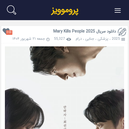
≡
پروموویز
دانلود سریال Mary Kills People 2025
303
2025
،
پزشکی
،
جنایی
،
درام
55,327
جمعه ۲۱ شهریور ۱۴۰۴