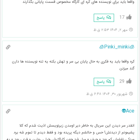
واقعا باید برای نویسنده های کره ای کارگاه مخصوص قسمت پایانی بگذارند
17
پاسخ
مهر ۲, ۱۴۰۴ ۲:۵۳ ق.ظ
🧊Pinki_minki🧊
کره واقعا باید یه فکری به حال پایان بی سر و تهش بکنه یه تنه نویسنده ها دارن
گند میزنن
29
پاسخ
شهریور ۳۰, ۱۴۰۴ ۶:۴۸ ق.ظ
Ace👽
انقدر سر دیدن این سریال به خاطر دیر اومدن زیرنویسش اذیت شدم که کلا
پشیمونم از دیدنش! حس و حالشم دیگه پریده بود و فقط دیدم تا تموم شه بره.
مینکی نقشش کم بود و حیف و میل شد چون کاراکترش خیلی روتین و فرعی بود و یه