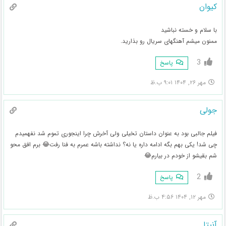
کیوان
با سلام و خسته نباشید
ممنون میشم آهنگهای سریال رو بذارید.
3
پاسخ
مهر ۲۶, ۱۴۰۴ ۹:۰۱ ب.ظ
جولی
فیلم جالبی بود به عنوان داستان تخیلی ولی آخرش چرا اینجوری تموم شد نفهمیدم
چی شد! یکی بهم بگه ادامه داره یا نه؟ نداشته باشه عمرم به فنا رفت😂 برم افق محو
شم بقیشو از خودم در بیارم😂
2
پاسخ
مهر ۱۲, ۱۴۰۴ ۴:۵۶ ب.ظ
آنیتا