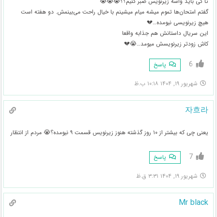
تا کی باید واسه زیرنویس صبر کنیم؟؟😭😭😭
گفتم امتحان‌ها تموم میشه میام میشینم با خیال راحت می‌بینمش. دو هفته است
هیچ زیرنویسی نیومده…💔
این سریال داستانش هم جذابه واقعا
کاش زودتر زیرنویسش میومد…😭💔
6
پاسخ
شهریور ۱۹, ۱۴۰۴ ۱۰:۱۸ ب.ظ
자흐라
یعنی چی که بیشتر از ۱۰ روز گذشته هنوز زیرنویس قسمت ۹ نیومده؟😭 مردم از انتظار
7
پاسخ
شهریور ۱۹, ۱۴۰۴ ۳:۳۱ ق.ظ
Mr black