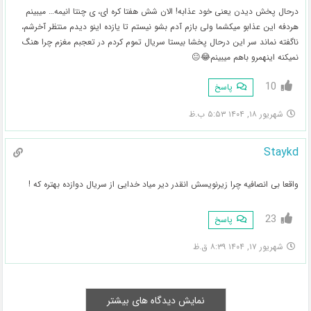
درحال پخش دیدن یعنی خود عذابه! الان شش هفتا کره ای، ی چنتا انیمه… میبینم
هردفه این عذابو میکشما ولی بازم آدم بشو نیستم تا یازده اینو دیدم منتظر آخرشم،
ناگفته نماند سر این درحال پخشا بیستا سریال تموم کردم در تعجبم مغزم چرا هنگ
نمیکنه اینهمرو باهم میبینم😂😐
10
پاسخ
شهریور ۱۸, ۱۴۰۴ ۵:۵۳ ب.ظ
Staykd
واقعا بی انصافیه چرا زیرنویسش انقدر دیر میاد خدایی از سریال دوازده بهتره که !
23
پاسخ
شهریور ۱۷, ۱۴۰۴ ۸:۳۹ ق.ظ
نمایش دیدگاه های بیشتر