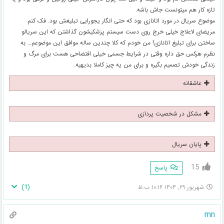
تازه کار هم میتونست جاش باشه.
موضوع سریال در مورد اتانازی بود که حتی انگار یجورایی تبلیغش بود. فک کنم
مریضای لاعلاج خیلی خرج روی دست سیستم پزشکیشون گذاشتن که این سریالو
ساختن برای تبلیغ اتانازی! من خودم که کلا چندین ساله موافق این موضوعم… به
نظرم هرکس حق داره وقتی در شرایط جسمی خیلی افتضاحی هست برای مرگ و
زندگی خودش تصمیم بگیره و برای من یه چیز کاملا بدیهیه.
عاشقانه
مشکل در شخصیت پردازی
پایان سریال
15
پاسخ
)
1
(
شهریور ۲۹, ۱۴۰۴ ۱۰:۱۶ ب.ظ
mn