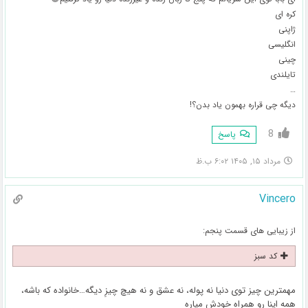
کره ای
ژاپنی
انگلیسی
چینی
تایلندی
…
دیگه چی قراره بهمون یاد بدن؟!
8
پاسخ
مرداد ۱۵, ۱۴۰۵ ۶:۰۲ ب.ظ
Vincero
از زیبایی های قسمت پنجم:
کد سبز
مهمترین چیز توی دنیا نه پوله، نه عشق و نه هیچ چیزِ دیگه…خانواده که باشه،
همه اینا رو همراه خودش میاره