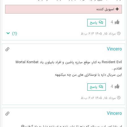
اسپویل کننده
4
پاسخ
)
1
(
مرداد ۱۵, ۱۴۰۵ ۶:۱۴ ب.ظ
Vincero
Resident Evil به کنار، موقع مبارزه پاشین و افراد بابیلون یاد Mortal Kombat
افتادم…
این سریال داره با نوستالژی های من چه میکنههه
4
پاسخ
مرداد ۱۵, ۱۴۰۵ ۶:۰۶ ب.ظ
Vincero
ای بابا توی این سریالم که پنج تا زبان زنده و غیرزنده دنیا رو یاد گرفتیم😅