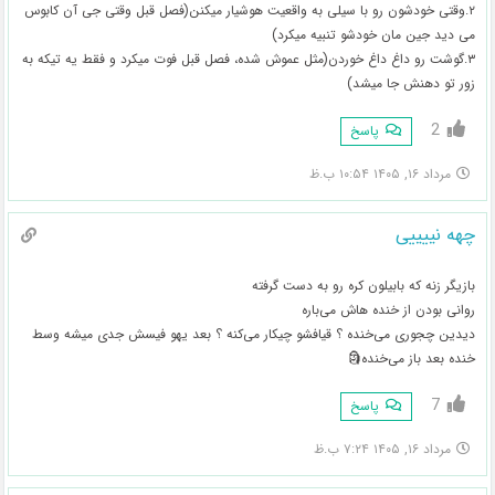
۲.وقتی خودشون رو با سیلی به واقعیت هوشیار میکنن(فصل قبل وقتی جی آن کابوس
می دید جین مان خودشو تنبیه میکرد)
۳.گوشت رو داغ داغ خوردن(مثل عموش شده، فصل قبل فوت میکرد و فقط یه تیکه به
زور تو دهنش جا میشد)
2
پاسخ
مرداد ۱۶, ۱۴۰۵ ۱۰:۵۴ ب.ظ
چهه نییییی
بازیگر زنه که بابیلون کره رو به دست گرفته
روانی بودن از خنده هاش می‌باره
دیدین چجوری می‌خنده ؟ قیافشو چیکار می‌کنه ؟ بعد یهو فیسش جدی میشه وسط
خنده بعد باز می‌خنده🗿
7
پاسخ
مرداد ۱۶, ۱۴۰۵ ۷:۲۴ ب.ظ