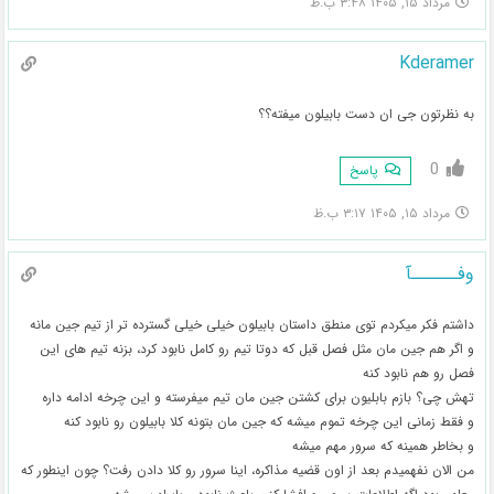
مرداد ۱۵, ۱۴۰۵ ۳:۴۸ ب.ظ
Kderamer
به نظرتون جی ان دست بابیلون میفته؟؟
0
پاسخ
مرداد ۱۵, ۱۴۰۵ ۳:۱۷ ب.ظ
وفــــــآ
داشتم فکر میکردم توی منطق داستان بابیلون خیلی خیلی گسترده تر از تیم جین مانه
و اگر هم جین مان مثل فصل قبل که دوتا تیم رو کامل نابود کرد، بزنه تیم های این
فصل رو هم نابود کنه
تهش چی؟ بازم بابلیون برای کشتن جین مان تیم میفرسته و این چرخه ادامه داره
و فقط زمانی این چرخه تموم میشه که جین مان بتونه کلا بابیلون رو نابود کنه
و بخاطر همینه که سرور مهم میشه
من الان نفهمیدم بعد از اون قضیه مذاکره، اینا سرور رو کلا دادن رفت؟ چون اینطور که