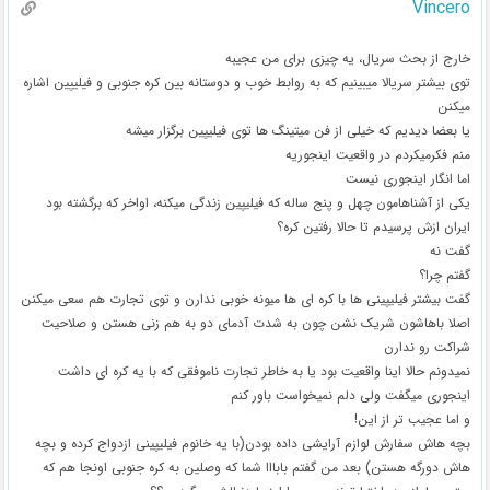
Vincero
خارج از بحث سریال، یه چیزی برای من عجیبه
توی بیشتر سریالا میبینیم که به روابط خوب و دوستانه بین کره جنوبی و فیلیپین اشاره
میکنن
یا بعضا دیدیم که خیلی از فن میتینگ ها توی فیلیپین برگزار میشه
منم فکرمیکردم در واقعیت اینجوریه
اما انگار اینجوری نیست
یکی از آشناهامون چهل و پنج ساله که فیلیپین زندگی میکنه، اواخر که برگشته بود
ایران ازش پرسیدم تا حالا رفتین کره؟
گفت نه
گفتم چرا؟
گفت بیشتر فیلیپینی ها با کره ای ها میونه خوبی ندارن و توی تجارت هم سعی میکنن
اصلا باهاشون شریک نشن چون به شدت آدمای دو به هم زنی هستن و صلاحیت
شراکت رو ندارن
نمیدونم حالا اینا واقعیت بود یا به خاطر تجارت ناموفقی که با یه کره ای داشت
اینجوری میگفت ولی دلم نمیخواست باور کنم
و اما عجیب تر از این!
بچه هاش سفارش لوازم آرایشی داده بودن(با یه خانوم فیلیپینی ازدواج کرده و بچه
هاش دورگه هستن) بعد من گفتم بابااا شما که وصلین به کره جنوبی اونجا هم که