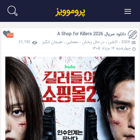
≡
پروموویز
دانلود سریال A Shop for Killers 2026
452
2026
،
اکشن
،
در حال پخش
،
معمایی
،
هیجان انگیز
31,192
چهارشنبه ۱۴ مرداد ۱۴۰۵