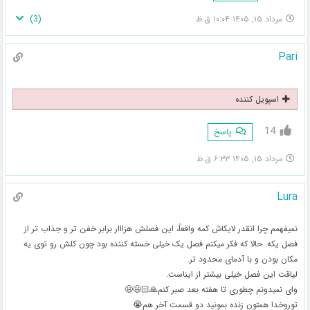
)
3
(
مرداد ۱۵, ۱۴۰۵ ۱۰:۰۴ ق.ظ
Pari
اسپویل کننده
14
پاسخ
مرداد ۱۵, ۱۴۰۵ ۶:۳۳ ق.ظ
Lura
نمیفهمم چرا انقدر لایکاش کمه واقعاً، این فصلش هزااار برابر خفن تر و جذاب تر از
فصل یکه. حالا که فکر میکنم فصل یک خیلی خسته کننده بود چون کلش رو توی یه
مکان بودن و با آدمای محدود تر.
لیاقت این فصل خیلی بیشتر از ایناست.
وای نمیدونم چطوری تا هفته بعد صبر کنم🙏🏻😃😃
توروخدا همتون زنده بمونید دو قسمت آخر هم😭