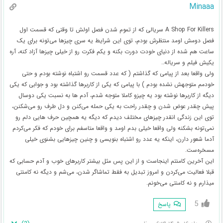
Minaaa
A Shop For Killers سریالی که از تموم شدن فصل اولش تا وقتی که قسمت اول
فصل دومش اومد منتظرش بودم، توی این شرایط یه سری چیزها می‌تونه برای یک
ساعت هم شده از دنیای خودت دورت بکنه و یکم فکرت رو از خیلی چیزها آزاد کنه، آره
یکیش فیلم و سریاله..
ولی واقعا بعد از پیامی که گذاشتم ( که عدد قسمت رو اشتباه نوشته بودم و حتی
خودمم متوجهش نشده بودم ) با پیامی که یکی از کاربرها گذاشته بود و جوابی که یکی
دیگه از کاربرها نوشته بود یه چیزو کاملا متوجه شدم، آدم ها به نسبت یکی دوسال
پیش چقدر عوض شدن و چقدر راحت به یکی حمله می‌کنن و دل طرف رو می‌شکنن،
توی این زندگی انقدر چیزهای مختلف دیدم که دیگه یه همچین حرف هایی دلم رو
نمی‌تونه بشکنه ولی واقعا خیلی بدم اومد و واقعا متاسفم برای خودم که فکر می‌کردم
آدما شعور دارن، اینکه یه عدد رو اشتباه بنویسی و چنین چیزهایی بشنوی خیلی
مسخره‌ست.
این آخرین کامنتم اینجاست و از این پس مثل بیشتر کاربرهای خوب و آدم حسابی که
قبلا فعالیت می‌کردن و امروز تبدیل به فقط تماشاگر شدن، می‌شم و دیگه نه کامنتی
میذارم و نه کامنتی می‌خونم.
5
پاسخ