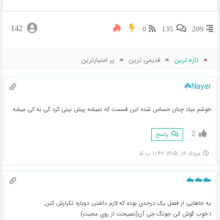
142
0
135
209
تازه ترین
قدیمی ترین
پر امتیازترین
Nayer☘️
خوشم میاد چنان حساس شده این قسمت که نمیشه پیش بینی کرد کی به کی میشه
2
پاسخ
مرداد ۱۶, ۱۴۰۵ ۱۱:۴۲ ب.ظ
☁️☁️☁️
یه جاهایی از فصل یک درحدی بوده که لازم داشتن دوباره تکرارش کنن:
۱.خوب گوش کن جونگ جی آن(نصیحت از روی محبت)