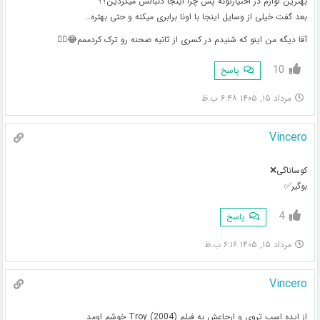
بهترین لوازم در اختیارتونه پس چرا اینجا دنبالش میگردین؟؟
بعد گفت خیلی از وسایل اینجا با اونا برابری میکنه و حتی بهتره…
آقا دیگه من اینو که شنیدم در کسری از ثانیه صحنه رو ترک کردممم😂🏃‍♀️
10
پاسخ
مرداد ۱۵, ۱۴۰۵ ۶:۴۸ ب.ظ
Vincero
کوساناگی❌
بوگیر✅
4
پاسخ
مرداد ۱۵, ۱۴۰۵ ۶:۱۶ ب.ظ
Vincero
از ایده اسب تروی و ارجاعش به فیلم Troy (2004) خوشم اومد