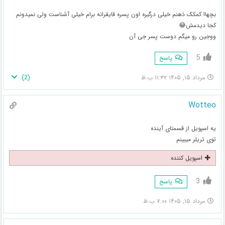
بچهاا کمکک ذهنم خیلی درگیره اون پسره قایقرانه برام خیلی آشناست ولی نمیدونم
کجا دیدمش😂
ووجین رو میگم دوست پسر جی آن
5
پاسخ
)
2
(
مرداد ۱۵, ۱۴۰۵ ۱۱:۳۲ ب.ظ
Wotteo
یه اسپویل از قسمتای آینده
توی تریلر میبینم
اسپویل کننده
3
پاسخ
مرداد ۱۵, ۱۴۰۵ ۷:۰۰ ب.ظ