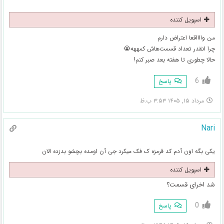
اسپویل کننده
من وااااقعا اعتراض دارم
چرا انقدر تعداد قسمت‌هاش کمههه😭
حالا چطوری تا هفته بعد صبر کنم!
6
پاسخ
مرداد ۱۵, ۱۴۰۵ ۳:۵۳ ب.ظ
Nari
یکی بگه اون آدم کد قرمزه ک فک میکرد جی آن اومده بچشو بدزده الان
اسپویل کننده
شد اخرای قسمت؟
0
پاسخ