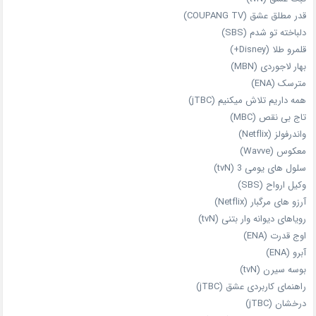
قدر مطلق عشق (COUPANG TV)
دلباخته تو شدم (SBS)
قلمرو طلا (Disney+)
بهار لاجوردی (MBN)
مترسک (ENA)
همه داریم تلاش میکنیم (jTBC)
تاج بی‌ نقص (MBC)
واندرفولز (Netflix)
معکوس (Wavve)
سلول های یومی 3 (tvN)
وکیل ارواح (SBS)
آرزو های مرگبار (Netflix)
رویاهای دیوانه‌ وار بتنی (tvN)
اوج قدرت (ENA)
آبرو (ENA)
بوسه سیرن (tvN)
راهنمای کاربردی عشق (jTBC)
درخشان (jTBC)