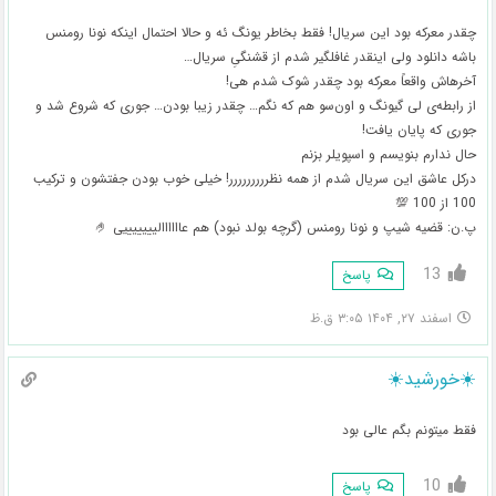
چقدر معرکه بود این سریال! فقط بخاطر یونگ ئه و حالا احتمال اینکه نونا رومنس
باشه دانلود ولی اینقدر غافلگیر شدم از قشنگیِ سریال…
آخرهاش واقعاً معرکه بود چقدر شوک شدم هی!
از رابطه‌ی لی گیونگ و اون‌سو هم که نگم… چقدر زیبا بودن… جوری که شروع شد و
جوری که پایان یافت!
حال ندارم بنویسم و اسپویلر بزنم
درکل عاشق این سریال شدم از همه نظررررررررر! خیلی خوب بودن جفتشون و ترکیب
100 از 100 💯
پ.ن: قضیه شیپ و نونا رومنس (گرچه بولد نبود) هم عاااااالیییییییی 🤌
13
پاسخ
اسفند ۲۷, ۱۴۰۴ ۳:۰۵ ق.ظ
☀️خورشید☀️
فقط میتونم بگم عالی بود
10
پاسخ