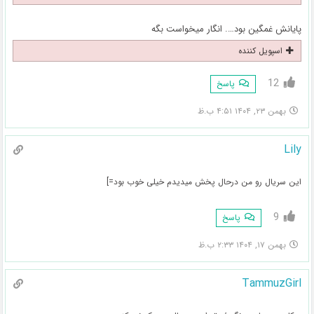
پایانش غمگین بود…. انگار میخواست بگه
اسپویل کننده
12
پاسخ
بهمن ۲۳, ۱۴۰۴ ۴:۵۱ ب.ظ
Lily
این سریال رو من درحال پخش میدیدم خیلی خوب بود=]
9
پاسخ
بهمن ۱۷, ۱۴۰۴ ۲:۳۳ ب.ظ
TammuzGirl