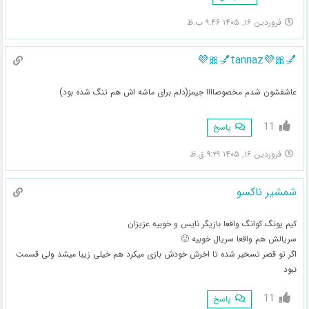
فروردین ۱۶, ۱۴۰۵ ۹:۴۶ ب.ظ
💅🎀💜tannaz💅🎀💜
عاشقشون شدم مخصوصاااا جیمز(دلم برای ماشه اش هم تنگ شده بود)
11
پاسخ
فروردین ۱۶, ۱۴۰۵ ۹:۲۹ ق.ظ
شمشیر ناکسو
کیم یونگ کوانگ واقعا بازیگر نایس و خوبیه عزیزان
سریالش هم واقعا سریال خوبیه 🙂
اگر تو قصر تسخیر شده تا اخرش خودش بازی میکرد هم خیلی زیبا میشد ولی قسمت
نبود
11
پاسخ