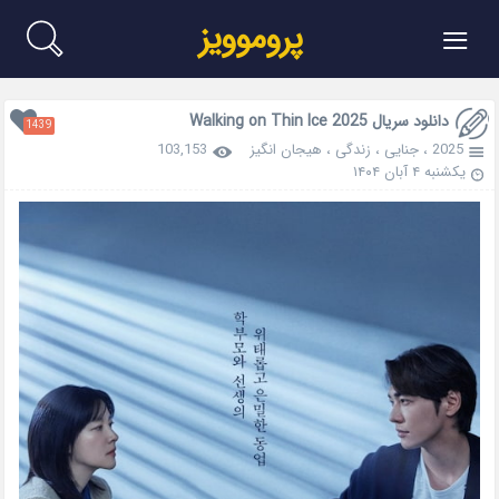
≡
پروموویز
دانلود سریال Walking on Thin Ice 2025
1439
2025
،
جنایی
،
زندگی
،
هیجان انگیز
103,153
یکشنبه ۴ آبان ۱۴۰۴