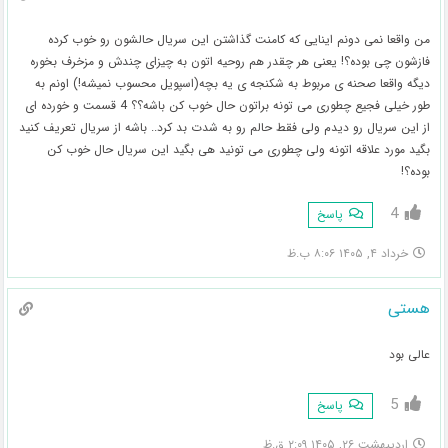
من واقعا نمی دونم اینایی که کامنت گذاشتن این سریال حالشون رو خوب کرده
فازشون چی بوده؟! یعنی هر چقدر هم روحیه اتون به چیزای چندش و مزخرف بخوره
دیگه واقعا صحنه ی مربوط به شکنجه ی یه بچه(اسپویل محسوب نمیشه!) اونم به
طور خیلی فجیع چطوری می تونه براتون حال خوب کن باشه؟؟ 4 قسمت و خورده ای
از این سریال رو دیدم ولی فقط حالم رو به شدت بد کرد.. باشه از سریال تعریف کنید
بگید مورد علاقه اتونه ولی چطوری می تونید هی بگید این سریال حال خوب کن
بوده؟!
4
پاسخ
خرداد ۴, ۱۴۰۵ ۸:۰۶ ب.ظ
هستی
عالی بود
5
پاسخ
اردیبهشت ۲۶, ۱۴۰۵ ۲:۰۹ ق.ظ