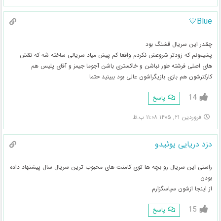
Blue💙
چقدر این سریال قشنگ بود
پشیمونم که زودتر شروعش نکردم واقعا کم پیش میاد سریالی ساخته شه که نقش
های اصلی فرشته طور نباشن و خاکستری باشن آجوما جیمز و آقای پلیس هم
کارکترشون هم بازی بازیگراشون عالی بود ببینید حتما
14
پاسخ
فروردین ۲۱, ۱۴۰۵ ۱۱:۰۸ ب.ظ
دزد دریایی یوئیدو
راستی این سریال رو بچه ها توی کامنت های محبوب ترین سریال سال پیشنهاد داده
بودن
از اینجا ازشون سپاسگزارم
15
پاسخ