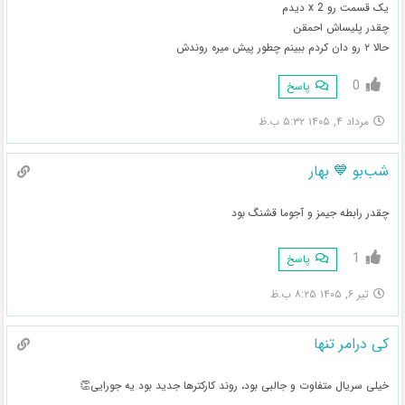
یک قسمت رو x 2 دیدم
چقدر پلیساش احمقن
حالا ۲ رو دان کردم ببینم چطور پیش میره روندش
0
پاسخ
مرداد ۴, ۱۴۰۵ ۵:۳۲ ب.ظ
شب‌بو 💙 بهار
چقدر رابطه جیمز و آجوما قشنگ بود
1
پاسخ
تیر ۶, ۱۴۰۵ ۸:۲۵ ب.ظ
کی درامر تنها
خیلی سریال متفاوت و جالبی بود، روند کارکترها جدید بود یه جورایی👏