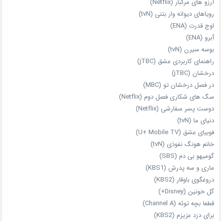
آرزو های مرگبار (Netflix)
رویاهای دیوانه‌ وار بتنی (tvN)
اوج قدرت (ENA)
آبرو (ENA)
بوسه سیرن (tvN)
راهنمای کاربردی عشق (jTBC)
درخشان (jTBC)
در فصل درخشان تو (MBC)
سگ های شکاری فصل دوم (Netflix)
دوست‌ پسر سفارشی (Netflix)
دنیای ما (tvN)
فوبیای عشق (U+ Mobile TV)
خانم هونگ نفوذی (tvN)
گومیهو بی دم (SBS)
ماری و سه پدرش (KBS1)
دروغگوی باوقار (KBS2)
گل خونین (Disney+)
قطعا بچه توئه (Channel A)
برای دزد عزیزم (KBS2)