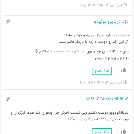
فروردین ۱۷, ۱۴۰۵ ۱۲:۱۵ ق.ظ
دزد دریایی یوئیدو
حقیقت به نظرم سریال خوبیه و خوش ساخته
اگر این ژانر رو دوست دارید یا بازیگر هاشو ببنید
برای من کلیشه ای بود و روی دور 2 برابر دیدم حوصله نداشتم 🙂
به عموم پیشنهاد نمیدم
1
پاسخ
فروردین ۱۶, ۱۴۰۵ ۱۱:۵۷ ب.ظ
💅🎀💜tannaz💅🎀💜
سریالشووووو دوست داشتم ولی قسمت اخرش چرا اونجوری شد هدف کارگردان و
نویسنده چی بود؟؟؟ فصل 2 یعنی داره؟؟؟
1
پاسخ