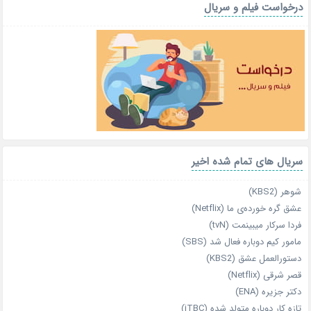
درخواست فیلم و سریال
سریال های تمام شده اخیر
شوهر (KBS2)
عشق گره خورده‌ی ما (Netflix)
فردا سرکار میبینمت (tvN)
مامور کیم دوباره فعال شد (SBS)
دستورالعمل عشق (KBS2)
قصر شرقی (Netflix)
دکتر جزیره (ENA)
تازه‌ کار دوباره‌ متولد شده (jTBC)