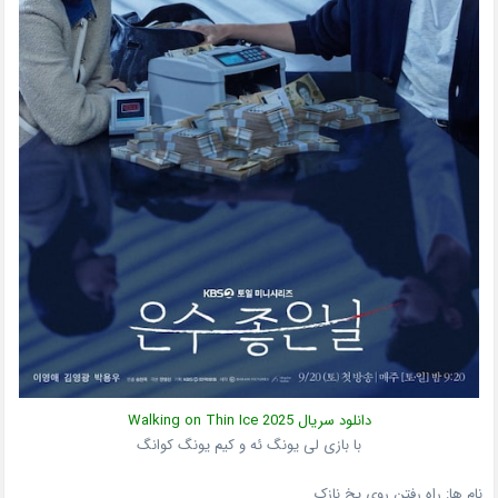
دانلود سریال
2025
Walking on Thin Ice
با بازی لی یونگ ئه و کیم یونگ کوانگ
نام ها: راه رفتن روی یخ نازک