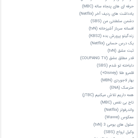
حرفه‌ ای‌ های پنجاه‌ ساله (MBC)
یادداشت‌ های ردیف آخر (Netflix)
دشمن سلطنتی من (SBS)
افسانه سرباز آشپزخانه (tvN)
زندگیتو پرورش بده (KBS2)
یک درس حسابی (Netflix)
ثبت عشق (tvN)
قدر مطلق عشق (COUPANG TV)
دلباخته تو شدم (SBS)
قلمرو طلا (Disney+)
بهار لاجوردی (MBN)
مترسک (ENA)
همه داریم تلاش میکنیم (jTBC)
تاج بی‌ نقص (MBC)
واندرفولز (Netflix)
معکوس (Wavve)
سلول های یومی 3 (tvN)
وکیل ارواح (SBS)