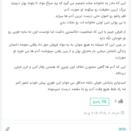
این که مادر یه خانواده ساده تصمیم می گیره که بره سراغ مواد تا بتونه پول دربیاره
بزرگ ترین حقیقت رو میکوبه تو صورت آدم:
فقر پاشو رو اصول حتی درست ترین آدم ها میزاره
با بی پولی نمی تونی خانواده ات رو نجات بدی
از طرفی جیمز با این که شخصیت خاکستری داشت اما تونست اون ته مایه خوبی رو
تو خودش نگه داره
در عین این که نمیشه به هیچ عنوان به یه مواد فروش حق داد وقتی متوجه داستان
زندگی تلخش میشی باز ماجرای پول و از بین رفتن سرنوشت آدم ها می خوره تو
صورتت
این که آدم ها گاهی مجبورن خلاف اون چیزی که هستن رفتار کنن و این خیلی
دردناکه
امیدوارم پایانش خوش باشه حداقل می خوام این طوری پیش خودم تصور کنم
اما راه غلط هیچ وقت آدم رو به مقصد درست نمیرسونه
4
پاسخ
خرداد ۸, ۱۴۰۵ ۷:۰۵ ق.ظ
ava