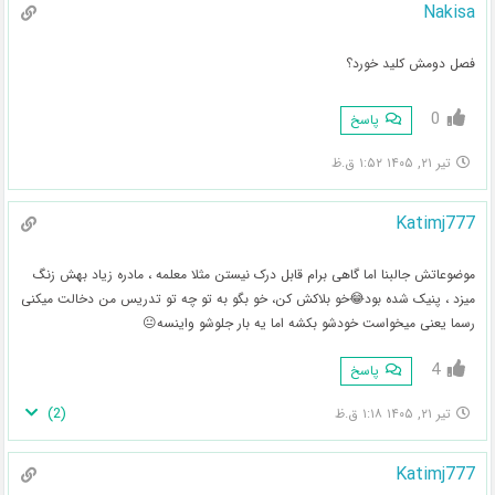
Nakisa
فصل دومش کلید خورد؟
0
پاسخ
تیر ۲۱, ۱۴۰۵ ۱:۵۲ ق.ظ
Katimj777
موضوعاتش جالبنا اما گاهی برام قابل درک نیستن مثلا معلمه ، مادره زیاد بهش زنگ
میزد ، پنیک شده بود😂خو بلاکش کن، خو بگو به تو چه تو تدریس من دخالت میکنی
رسما یعنی میخواست خودشو بکشه اما یه بار جلوشو واینسه😐
4
پاسخ
)
2
(
تیر ۲۱, ۱۴۰۵ ۱:۱۸ ق.ظ
Katimj777