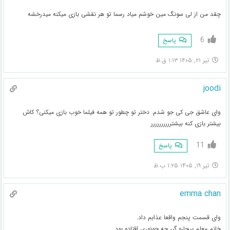
چقد من از لی سونگ مین خوشم میاد رسما تو هر نقشی بازی میکنه میدرخشه
6
پاسخ
تیر ۲۱, ۱۴۰۵ ۱:۱۳ ق.ظ
joodi
وای عاشق جی کی جو شدم. دختر تو چطور تو همه فیلما خوب بازی میکنی؟ کاش
بیشتر بازی کنه بیشترررررررررر
11
پاسخ
تیر ۱۹, ۱۴۰۵ ۱:۲۵ ب.ظ
emma chan
وای قسمت پنجم واقعا عذابم داد.
خانم معلم بیچاره گیر چه جونوری افتاده بود