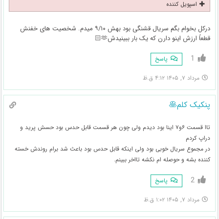
اسپویل کننده
درکل بخوام بگم سریال قشنگی بود بهش ۹/۱۰ میدم. شخصیت های خفنش
قطعاً ارزش اینو دارن که یک بار ببینیدش🫶🏻
1
پاسخ
مرداد ۷, ۱۴۰۵ ۴:۱۲ ق.ظ
پنکیک کلم🥞
تاا قسمت ۶و۷ اینا بود دیدم ولی چون هر قسمت قابل حدس بود حسش پرید و
دراپ کردم
در مجموع سریال خوبی بود ولی اینکه قابل حدس بود باعث شد برام روندش خسته
کننده بشه و حوصله ام نکشه تااخر ببینم.
2
پاسخ
مرداد ۷, ۱۴۰۵ ۱:۰۲ ق.ظ