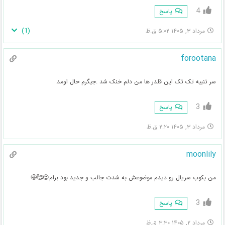
4
پاسخ
)
1
(
مرداد ۳, ۱۴۰۵ ۵:۰۲ ق.ظ
forootana
سر تنبیه تک تک این قلدر ها من دلم خنک شد .جیگرم حال اومد.
3
پاسخ
مرداد ۳, ۱۴۰۵ ۲:۲۰ ق.ظ
moonlily
من بکوب سریال رو دیدم موضوعش به شدت جالب و جدید بود برام😍🥰🤩
3
پاسخ
مرداد ۲, ۱۴۰۵ ۳:۳۰ ق.ظ