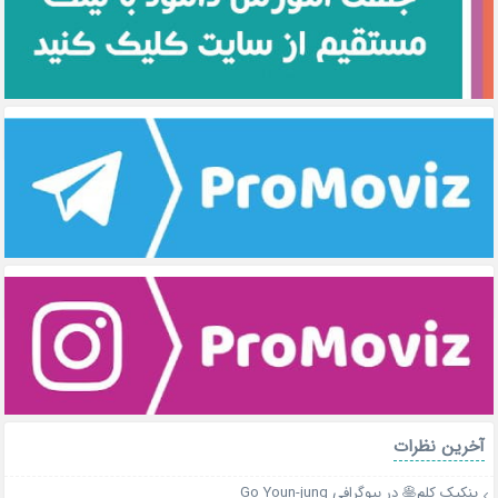
آخرین نظرات
پنکیک کلم🥞
در
بیوگرافی Go Youn-jung