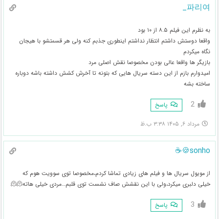
파리여_
به نظرم این فیلم ۸.۵ از ۱۰ بود
واقعا دوستش داشتم انتظار نداشتم اینطوری جذبم کنه ولی هر قسمتشو با هیجان
نگاه میکردم
بازیگر ها واقعا عالی بودن مخصوصا نقش اصلی مرد
امیدوارم بازم از این دسته سریال هایی که بتونه تا آخرش کشش داشته باشه دوباره
ساخته بشه
2
پاسخ
مرداد ۶, ۱۴۰۵ ۳:۳۸ ب.ظ
sonho🍪☕
از مویول سریال ها و فیلم های زیادی تماشا کردم،مخصوصا توی سوویت هوم که
خیلی دلبری میکرد،ولی با این نقشش صاف نشست توی قلبم…مردی خیلی هاته🫠🫠
3
پاسخ