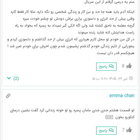
منم یه درسی گرفتم از این سریال
اینکه آدم باید همه جا حد و مرز کار و زندگی شخصی رو نگه داره، مثلا کار فقط کاره
وقتی بیش از حد انرژی و دلسوزی بزاری براش دودش تو چشم خودت میره
گرچه معلمه به ناحق کشته شد ولی اگه الکی گیر نمیداد به پسره که بخواد به راه
راست هدایتش کنه شاید زنده میموند
در کل من خودم تو محل کارم هرباری‌ که انرژی بیش از حد گذاشتم و دلسوزی کردم و
یجورایی از تایم زندگی خودم گذشتم پشیمون شدم چون اخرش برای خودم ضرر شد !
هیچکسم قدر دان نیست
8
پاسخ
)
2
(
تیر ۲۶, ۱۴۰۵ ۱۱:۲۰ ب.ظ
emma chan
تو قسمت هشتم جدی جدی مامان پسره رو تو خونه زندانی کرد گفت بشین درسای
کنکورو بخون :)))))
7
پاسخ