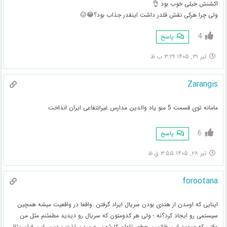
اکشنش خیلی خوب بود 👌
ولی چرا هرکی نقش قلدر داشت اینقدر جذاب بود؟😂😑
4
پاسخ
تیر ۳۱, ۱۴۰۵ ۳:۲۹ ب.ظ
Zarangis
مامانه توی قسمت 5 منو یاد والدین مدارس غیرانتفاعی ایران انداخت
6
پاسخ
تیر ۲۸, ۱۴۰۵ ۳:۵۵ ق.ظ
forootana
اینایی که اومدن از هندی بودن سریال ایراد گرفتن .واقعا در واقعیت میشه همچین
سیستمی رو ایجاد کرد؟نه ؛ ولی هر کدومتون که سریال رو دیدید مطمئنم مثل من
وقتی که دیدید این ظالمین چطور تاوان کارشون رو میدن لذت بردین .این فیلم مثال