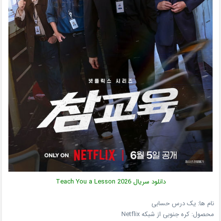
دانلود سریال
Teach You a Lesson 2026
نام ها: یک درس حسابی
محصول:
کره جنوبی
از شبکه
Netflix