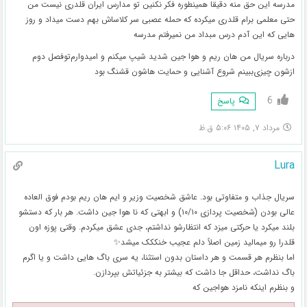
مدرسه این حق منه دقیقا همینطوره فکر نکنین تو مدارس ایران قلدری نیست من
حتی معلمی برام قلدری میکرده که حمله عصبی سر کلاساش بهم دست میداد و روز
هایی که این آدم درس مبداد من نمیرفتم مدرسه
درباره سریال من هان ریم و هوا جین شدید شیپ میکنم و امیدوارم‌تو‌فصل دوم
ازشون چیزی‌ببینم شروع آشنایی و حمایت هاشون قشنگ بود
6
پاسخ
مرداد ۷, ۱۴۰۵ ۵:۰۶ ق.ظ
Lura
سریال جذاب و متفاوتی بود. عاشق شخصیت وزیر و ایم هان ریم بودم فوق العاده
عالی بودن (شخصیت پردازی ۱۰/۱۰) و ابهتی که نا هوا جین داشت. هر بار که دستشو
بلند میکرد یا حرکتی میزد که انتظارشو نداشتم، جدی عشق میکردم. وقتی پوزه اون
قلدرا رو میمالید زمین اصلاً دلم عجیب خنککک میشد✨️
اما بنظرم هر قسمت و هر داستان بدون استثنا، یه سری باگ هایی داشت و یا اگرم
باگ نداشت، حداقل جا داشت که بیشتر به جزئیاتش بپردازن.
و بنظرم اینکه نامزد هواجین که