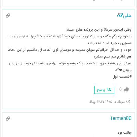
هلی🎒؛
وقتی اینجور سریالا و این پرونده هارو میبینم
با خودم میگم مگه درس و کنکور به خودی خود آزاردهنده نیست؟ چرا یه نوجوون باید
همچین تجربه ای داشته باشه
خودم و حداقل اطرافیانم دوران مدرسه و دوستای فوق العاده ای داشتیم از این لحاظ
هم شاکرم هم قلبم میگیره
امیدوارم ریشه قلدری از همه جا پاک بشه و مردم ایرانمون همونقدر خوب و مهربون
بمونن❤️‍🩹
#قسمت_اول
6
پاسخ
مرداد ۱, ۱۴۰۵ ۱۲:۲۱ ق.ظ
termeh80
جالب بود