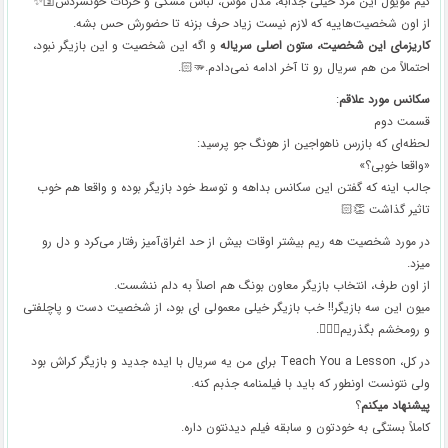
کیم مویول این مرد خیلی جذابه، مدل موش، لباس مشکی و حرکات خونسردش🛐✨
از اون شخصیت‌هاییه که لازم نیست زیاد حرف بزنه تا حضورش حس بشه.
کاریزمای این شخصیت، ستون اصلی سریاله
و اگه این شخصیت و این بازیگر نبود،
احتمالاً من هم سریال رو تا آخر ادامه نمی‌دادم.🫳🏻.
سکانس مورد علاقم
:
قسمت دوم
لحظه‌ای که بازرس ناهواجین از هونگ جو پرسید:
«واقعا خوبی؟»
جالب اینه که گفتن این سکانس بداهه و توسط خود بازیگر بوده و واقعا هم خوب
تاثیر گذاشت 👏🏻
در مورد شخصیت هه ریم بیشتر اوقات‌ بیش از حد اغراق‌آمیز رفتار می‌کرد و دل رو
میزد.
از اون طرف، انتخاب بازیگر معاون بونگ هم اصلاً به دلم ننشست.
میون این سه بازیگر!! خب بازیگر خیلی معمولی ای بود، از شخصیت دست و پاچلفتی
و رومخشم بگذریم💆🏻‍♀️.
در کل، Teach You a Lesson برای من یه سریال با ایده‌ جدید و بازیگر کراش بود
ولی نتونست اونطور که باید با فیلمنامه جذبم کنه.
پیشنهاد میکنم
؟
کاملاً بستگی به خودتون و سابقه فیلم دیدنتون داره.