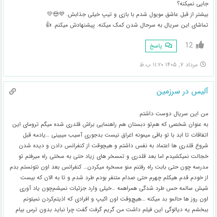
جایی نمیکنه؟
بیشتر از قبل عاشق مویول شدم با بازی و تیپ خیلی جذابش. 💜😍💛
تماشای این سریال به سرحال شدن کمک میکنه. پیشنهادش میکنم. 👍
12
پاسخ
مرداد ۷, ۱۴۰۵ ۱۱:۲۰ ب.ظ
آلیس در سرزمین
من این سریال دوست داشتم
به عنوان شخصی که هم‌تو دبستان هم‌ راهنمایی براش قلدری شده میگم ترومای این
اتفاقات تا ابد با تو باقی میمونه اغراق نیست بدجوری آسیب میبینی …یادمه قبل
شروع قلدری ها اعتماد به نفس داشتم و هیچوقت از کنفرانس دادن و دیده شدن
خجالت نمیکشیدم اما بعد قلدری و تمسخر های زیاد حتی به سختی راه میرفتم تو
مدرسه چون حتی بابت راه رفتنم منو مسخره میکردن… کنفرانس بعد اون نتونستم بدم
از خودم قدم هیکلم چهرم حتی صدام متنفر بودم طرد شدم و تا به الان که بیست
شیش سالمه حس طرد شدگی همراهمه …خیلی وارد جزئیات نمیشم‌چون یاد آوری
اون روز ها حالمو بد میکنه …هیچ‌وقت اون اکیپ و افرادی که اذیتم‌کردن نمیتونم
ببخشم یه دیالوگی این فیلم داشت من گریم گرفت گفت چرا نباید بدون ترس بیام