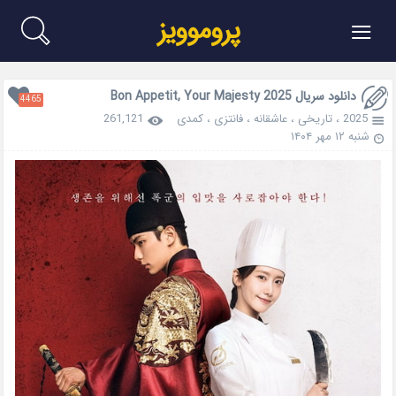
≡
پروموویز
دانلود سریال Bon Appetit, Your Majesty 2025
4465
2025
،
تاریخی
،
عاشقانه
،
فانتزی
،
کمدی
261,121
شنبه ۱۲ مهر ۱۴۰۴