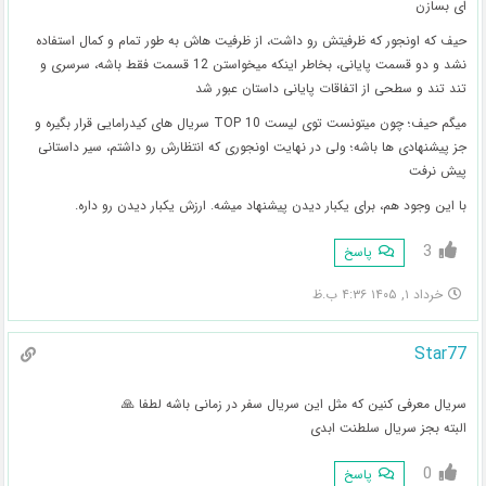
ای بسازن
حیف که اونجور که ظرفیتش رو داشت، از ظرفیت هاش به طور تمام و کمال استفاده
نشد و دو قسمت پایانی، بخاطر اینکه میخواستن 12 قسمت فقط باشه، سرسری و
تند تند و سطحی از اتفاقات پایانی داستان عبور شد
میگم حیف؛ چون میتونست توی لیست TOP 10 سریال های کیدرامایی قرار بگیره و
جز پیشنهادی ها باشه؛ ولی در نهایت اونجوری که انتظارش رو داشتم، سیر داستانی
پیش نرفت
با این وجود هم، برای یکبار دیدن پیشنهاد میشه. ارزش یکبار دیدن رو داره.
3
پاسخ
خرداد ۱, ۱۴۰۵ ۴:۳۶ ب.ظ
Star77
سریال معرفی کنین که مثل این سریال سفر در زمانی باشه لطفا 🙏
البته بجز سریال سلطنت ابدی
0
پاسخ