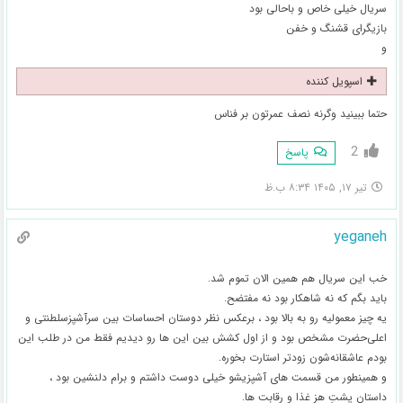
سریال خیلی خاص و باحالی بود
بازیگرای قشنگ و خفن
و
اسپویل کننده
حتما ببینید وگرنه نصف عمرتون بر فناس
2
پاسخ
تیر ۱۷, ۱۴۰۵ ۸:۳۴ ب.ظ
yeganeh
خب این سریال هم همین الان تموم شد.
باید بگم که نه شاهکار بود نه مفتضح.
یه چیز معمولیه رو به بالا بود ، برعکس نظر دوستان احساسات بین سرآشپز‌سلطنتی و
اعلی‌حضرت مشخص بود و از اول کشش بین این ها رو دیدیم فقط من در طلب این
بودم عاشقانه‌شون زودتر استارت بخوره.
و همینطور من قسمت های آشپزیشو خیلی دوست داشتم و برام دلنشین بود ،
داستان پشتِ هز غذا و رقابت ها.