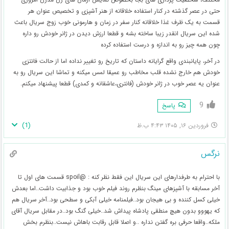
حتی در عصر گذشته در کنار استفاده خلاقانه از هنر آشپزی و تخصیص عنوان هر
قسمت به یک ظرف غذا خلاقانه کنار سفر در زمان و هارمونی خوب زوج سریال باعث
شده این سریال انقدر زیبا ساخته بشه و قطعا ارزش دیدن در ژانر خودش رو داره
چون همه چیز رو به اندازه و درست استفاده کرده
در آخر، پایانبندی واقع گرایانه داستان که تاریخ رو تغییر نداده اما از حالت فانتزی
خودش هم خارج نشده قلب مخاطب رو عمیقا لمس میکنه و تماشا این سریال رو به
عنوان یه عصر خوب در ژانر خودش (فانتری،عاشقانه و کمدی) قطعا پیشنهاد میکنم.
9
پاسخ
)
1
(
فروردین ۱۶, ۱۴۰۵ ۴:۴۳ ب.ظ
نرگس
با احترام به طرفدارهای این سریال این فقط نظر کنه : @spoil قسمت های اول تا
آخر مسابقه با آشپزهای مینگ بنظرم روند فیلم خوب بود و جذابیت داشت..اما بعدش
خیلی کسل کننده و بی هیجان بود..فیلمنامه خیلی آبکی و سطحی بود..آخر سریال هم
که یهووو بدون هیچ منطقی پادشاه پیداش شد..خیلی گنگ بود..در مقابل سریال آقای
ملکه..واقعا حرفی بره گفتن نداره ..و اصلا قابل رقابت باهاش نیست..بنظرم بخش