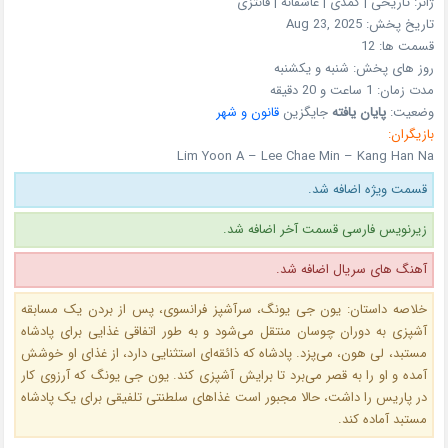
ژانر:
تاریخی | کمدی | عاشقانه | فانتزی
تاریخ پخش:
Aug 23, 2025
قسمت ها:
12
روز های پخش:
شنبه و یکشنبه
مدت زمان:
1 ساعت و 20 دقیقه
وضعیت:
پایان یافته
جایگزین
قانون و شهر
بازیگران:
Lim Yoon A – Lee Chae Min – Kang Han Na
قسمت ویژه اضافه شد.
زیرنویس فارسی قسمت آخر اضافه شد.
آهنگ های سریال اضافه شد.
خلاصه داستان: یون جی یونگ، سرآشپز فرانسوی، پس از بردن یک مسابقه
آشپزی به دوران چوسان منتقل می‌شود و به طور اتفاقی غذایی برای پادشاه
مستبد، لی هون، می‌پزد. پادشاه که ذائقه‌ای استثنایی دارد، از غذای او خوشش
آمده و او را به قصر می‌برد تا برایش آشپزی کند. یون جی یونگ که آرزوی کار
در پاریس را داشت، حالا مجبور است غذاهای سلطنتی تلفیقی برای یک پادشاه
مستبد آماده کند.