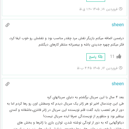
فروردین ۱۸, ۱۴۰۵ ۱:۲۰ ق.ظ
sheen
درضمن اضافه میکنم بازیگر نقش مرد چقدر مناسب بود و نقشش رو خوب ایفا کرد،
فکر میکنم چهره جدیدی باشه و بیصبرانه منتظر کارهای دیگشم
11
پاسخ
فروردین ۱۶, ۱۴۰۵ ۴:۴۵ ب.ظ
sheen
بعد ۴ سال با این سریال برگشتم به دنیای سریالهای کره
طی این چندسال اخیر تو هر ژانر یک سریال دیدم که وسطش اون رو رها کردم اما به
دور از هر تعصب باید گفت قلم نویسنده این سریال در ژانر فانتزی،عاشقانه و کمدی
بینظیر بود و منظورم از نویسندگی صرفا ایده سریال نیست!
دیالوگهایی که به دور از لودگی نوشته شدن، توازن بازی با ژانرها و بخش های
مختلف، شخصیت پردازی های بجا بخصوص نمایش ارمان های زن مدرن امروزی