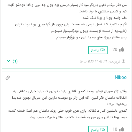
من فکر میکنم تغییر بازیگر مرد کار بسیار درستی بود چون چه مین واقعا خودشو ثابت
کرد و شیمی بیشتری با یونا داشت
دلم واسه چونا و یونا تنگ شده
اگر چه تایید شد فصل دومی هم هست ولی چون بازیگرا چیزی رو تایید نکردن
(تاییدیه از سمت نویسنده وبتون بود)امیدوار نمیمونم
پس منتظر پروژه های جدید این دو بزرگوار میمونم
20
پاسخ
)
1
(
فروردین ۲۱, ۱۴۰۵ ۱۱:۱۶ ب.ظ
Nikoo
وقتی ژانر سریال توش اومده کمدی فانتزی باید بدونین که نباید خیلی منطقی به
اتفاقات داستان فکر کنین. اگه این ژانر رو دوست دارین این سریال بهتون شدیدا
پیشنهاد میشه.
کمدی دلنشین کنار عاشقانه، بازی های خوب حتی روند داستان هم اصلا خسته کننده
نبود. یونا تا الان برای من به شخصه انتخاب هاش همیشه خوب بوده
10
پاسخ