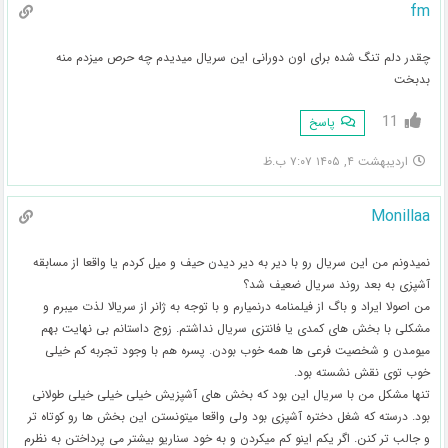
fm
چقدر دلم تنگ شده برای اون دورانی این سریال میدیدم چه حرص میزدم منه
بدبخت
11
پاسخ
اردیبهشت ۴, ۱۴۰۵ ۷:۰۷ ب.ظ
Monillaa
نمیدونم من این سریال رو با دیر به دیر دیدن حیف و میل کردم یا واقعا از مسابقه
آشپزی به بعد روند سریال ضعیف شد؟
من اصولا ایراد و باگ از فیلمنامه درنمیارم و با توجه به ژانر از سریالا لذت میبرم و
مشکلی با بخش های کمدی یا فانتزی سریال نداشتم. زوج داستانم بی نهایت بهم
میومدن و شخصیت فرعی ها همه خوب بودن. پسره هم با وجود تجربه کم خیلی
خوب توی نقش نشسته بود.
تنها مشکل من با سریال این بود که بخش های آشپزیش خیلی خیلی خیلی طولانی
بود. درسته که شغل دختره آشپزی بود ولی واقعا میتونستن این بخش ها رو کوتاه تر
و جالب تر کنن. اگر یکم اینو کم میکردن و به خود سناریو بیشتر می پرداختن به نظرم