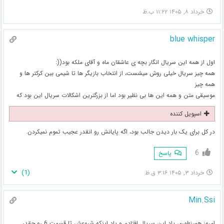
خرداد ۸, ۱۴۰۵ ۱۱:۲۲ ب.ظ
blue whisper
اول از همه این سریال انگار بچه ی عاشقان ماه و آقای ملکه بود((:
همه چیز سریال خیلی روش میشست، از انتخاب بازیگر ها تا شیمی بین کرکتر ها و
همه چیز
موسیقی متن و همه این ها بی نظیر بود اما از بزرگترین اشکالات سریال این بود که
اسپویل کننده
در کل برای یک بار دیدن جالب بود، اگه پایانش رو انقدر عجیب تموم نمیکردن.
6
پاسخ
)
1
(
خرداد ۳, ۱۴۰۵ ۳:۱۶ ق.ظ
Min.Ssi
امروز همینطوری یاد این سریال افتادم و یاد اینکه شروعش تا قسمت 6 رو چقدر