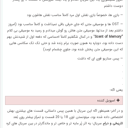
دوست داشتم
— بازی ها، خصوصاً بازی نقش اول مرد کاملاً مناسب نقش هاشون بود
— OST ها و موسیقی متنی که جای حرفی باقی نمیذاشت و کاملاً مناسب بود (امروز
داشتم بعد از مدتها، موسیقی متن هاش رو گوش میدادم و رسید به موسیقی بی کلام
“Scent of Memory
” و در کمال شگفتیم کاملاً احساسی که دفعه اول از شنیدنش بهم
دست داده بود، دوباره به همون صورت برام زنده شد و حتی تک تک سکانس هایی
که این موسیقی متن پخش شده بود، جلویِ چشمام اومد)
— بِیس سناریو قوی ای که داشت
.
.
.
.
یعنی اگه؛
اسپویل کننده
و در آخر؛ همینطور اگه این سریال با همین بِیس داستانی، قسمت های بیشتری بهش
اختصاص داده شده بود، میتونستن توی 18 یا 20 قسمت و تمرکز بیشتر روی بُعد
تاریخی و درامِ
سریال؛ یه اثر پُر مایه تر و خاص تر و ماندگارتر در بین سریال های کره