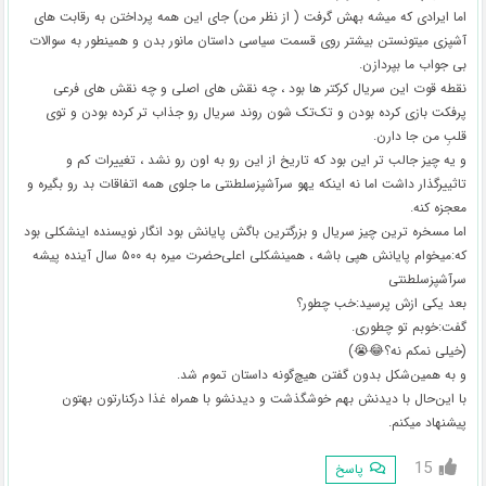
اما ایرادی که میشه بهش گرفت ( از نظر من) جای این همه پرداختن به رقابت های
آشپزی میتونستن بیشتر روی قسمت سیاسی داستان مانور بدن و همینطور به سوالات
بی جواب ما بپردازن.
نقطه قوت این سریال کرکتر ها بود ، چه نقش های اصلی و چه نقش های فرعی
پرفکت بازی کرده بودن و تک‌تک شون روند سریال رو جذاب تر کرده بودن و توی
قلبِ من جا دارن.
و یه چیز جالب تر این بود که تاریخ از این رو به اون رو نشد ، تغییرات کم و
تاثییرگذار داشت اما نه اینکه یهو سرآشپزسلطنتی ما جلوی همه اتفاقات بد رو بگیره و
معجزه کنه.
اما مسخره ترین چیز سریال و بزرگترین باگش پایانش بود انگار نویسنده اینشکلی بود
که:میخوام پایانش هپی باشه ، همینشکلی اعلی‌حضرت میره به ۵۰۰ سال آینده پیشه
سرآشپزسلطنتی
بعد یکی ازش پرسید:خب چطور؟
گفت:خوبم تو چطوری.
(خیلی نمکم نه؟😂😭)
و به همین‌شکل بدون گفتن هیچ‌گونه داستان تموم شد.
با این‌حال با دیدنش بهم خوشگذشت و دیدنشو با همراه غذا درکنارتون بهتون
پیشنهاد میکنم.
15
پاسخ