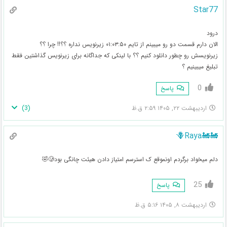
Star77
درود
الان دارم قسمت دو رو میبینم از تایم ۰۱:۰۳:۵۰ زیرنویس نداره ؟؟!! چرا ؟؟
زیرنویسش رو چطور دانلود کنیم ؟؟ با لینکی که جداگانه برای زیرنویس گذاشتین فقط
تبلیغ میبینیم ؟
0
پاسخ
)
3
(
اردیبهشت ۲۲, ۱۴۰۵ ۲:۵۹ ق.ظ
🚂🚂🪻Raya
دلم میخواد برگردم اونموقع ک استرسم امتیاز دادن هیئت چانگی بود🥲🤣
25
پاسخ
اردیبهشت ۸, ۱۴۰۵ ۵:۱۶ ق.ظ