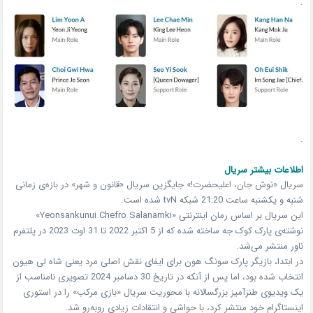
.
.
اطلاعات بیشتر سریال
سریال «نوش جان، اعلیحضرت!» جایگزین سریال «قانون و شهر» در بازه‌ی زمانی
شنبه و یکشنبه ساعت 21:20 شبکه tvN شده است.
این سریال بر اساس رمان اینترنتی «Yeonsankunui Chefro Salanamki»
نوشته‌ی پارک کوک جه ساخته شده که از 5 اکتبر 2022 تا 31 اوت 2023 در پلتفرم
ناور منتشر می‌شد.
در ابتدا، بازیگر پارک سونگ هون برای ایفای نقش اصلی مرد یعنی شاه لی هیون
انتخاب شده بود، اما پس از آنکه در تاریخ 30 دسامبر 2024 تصویری نامناسب از
یک ویدیوی طنزآمیز بزرگسالانه با محوریت سریال «بازی مرکب» را در استوری
اینستاگرام خود منتشر کرد، با حواشی و انتقادات زیادی روبه‌رو شد.