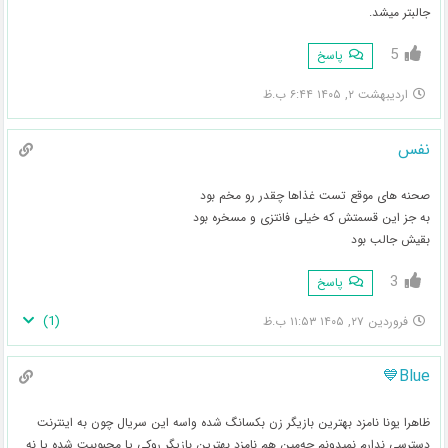
جالبتر میشد.
5
پاسخ
اردیبهشت ۲, ۱۴۰۵ ۶:۴۴ ب.ظ
نفس
صحنه های موقع تست غذاها چقدر رو مخم بود
به جز این قسمتش که خیلی فانتزی و مسخره بود
بقیش جالب بود
3
پاسخ
)
1
(
فروردین ۲۷, ۱۴۰۵ ۱۱:۵۳ ب.ظ
Blue💙
ظاهرا یونا نامزد بهترین بازیگر زن بکسانگ شده واسه این سریال چون به اینترنت
دسترسی ندارم نمیدونم چه‌مین هم نامزد بهترین بازیگر روکی یا محبوبیت شده یا نه