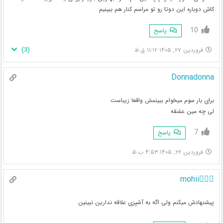
کاش دوباره این دوتا رو تو مراسم کنار هم ببینیم
10
پاسخ
)
3
(
فروردین ۲۷, ۱۴۰۵ ۱۱:۱۲ ق.ظ
Donnadonna
برای بار سوم میخوام ببینمش واقعا زیباست
لی چه مین عشقه
7
پاسخ
فروردین ۲۶, ۱۴۰۵ ۴:۵۳ ب.ظ
🧚🏻‍♀️mohii
پیشنهادش میکنم ولی اگه به آشپزی علاقه ندارین نبینین