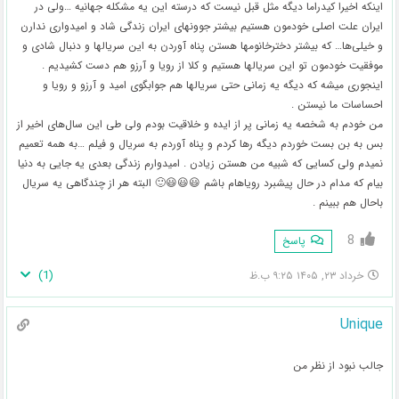
اینکه اخیرا کیدراما دیگه مثل قبل نیست که درسته این یه مشکله جهانیه …ولی در
ایران علت اصلی خودمون هستیم بیشتر جوونهای ایران زندگی شاد و امیدواری ندارن
و خیلی‌ها… که بیشتر دخترخانومها هستن پناه آوردن به این سریالها و دنبال شادی و
موفقیت خودمون تو این سریالها هستیم و کلا از رویا و آرزو هم دست کشیدیم .
اینجوری میشه که دیگه یه زمانی حتی سریالها هم جوابگوی امید و آرزو و رویا و
احساسات ما نیستن .
من خودم به شخصه یه زمانی پر از ایده و خلاقیت بودم ولی طی این سال‌های اخیر از
بس به بن بست خوردم دیگه رها کردم و پناه آوردم به سریال و فیلم …به همه تعمیم
نمیدم ولی کسایی که شبیه من هستن زیادن . امیدوارم زندگی بعدی یه جایی به دنیا
بیام که مدام در حال پیشبرد رویاهام باشم 😃😃😃🙂 البته هر از چندگاهی یه سریال
باحال هم ببینم .
8
پاسخ
)
1
(
خرداد ۲۳, ۱۴۰۵ ۹:۲۵ ب.ظ
Unique
جالب نبود از نظر من