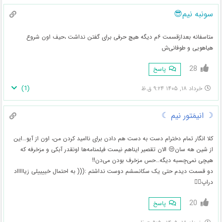
سونبه نیم😎
متاسفانه بعدازقسمت ۶م دیگه هیچ حرفی برای گفتن نداشت ،حیف اون شروع
هیاهویی و طوفانی‌ش
28
پاسخ
)
1
(
خرداد ۱۸, ۱۴۰۵ ۹:۲۴ ق.ظ
☽ انیمَتور نیم ☾
کلا انگار تمام دخترام دست به دست هم دادن برای ناامید کردن من، اون از آیو…این
از شین هه سان😒 الان تقصیر ایناهم نیست فیلمنامه‌ها اونقدر آبکی و مزخرفه که
هیچی نمی‌چسبه دیگه…حس مزخرف بودن می‌دن!!
دو قسمت دیدم حتی یک سکانسشم دوست نداشتم :((( به احتمال خییییلی زیاااااد
دراپ🖐🏻
20
پاسخ