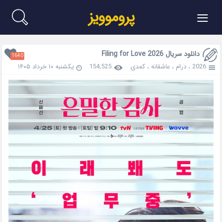
≡
پروموویز
دانلود سریال Filing for Love 2026
1640
2026
،
درام
،
عاشقانه
،
کمدی
154,525
یکشنبه ۱۰ خرداد ۱۴۰۵