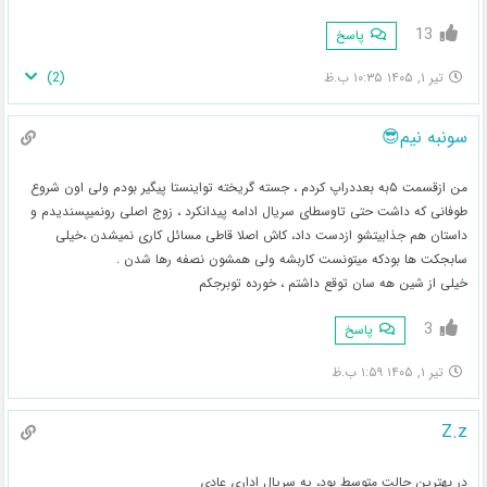
13
پاسخ
)
2
(
تیر ۱, ۱۴۰۵ ۱۰:۳۵ ب.ظ
سونبه نیم😎
من ازقسمت ۵به بعددراپ کردم ، جسته گریخته تواینستا پیگیر بودم ولی اون شروع
طوفانی که داشت حتی تاوسطای سریال ادامه پیدانکرد ، زوج اصلی رونمیپسندیدم و
داستان هم جذابیتشو ازدست داد، کاش اصلا قاطی مسائل کاری نمیشدن ،خیلی
سابجکت ها بودکه میتونست کاربشه ولی همشون نصفه رها شدن .
خیلی از شین هه سان توقع داشتم ، خورده توبرجکم
3
پاسخ
تیر ۱, ۱۴۰۵ ۱:۵۹ ب.ظ
Z.z
در بهترین حالت متوسط بود، یه سریال اداری عادی