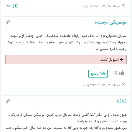
)
1
(
خرداد ۲۸, ۱۴۰۵ ۱۰:۰۵ ق.ظ
توتفرنگی نرسیده
سریال معمولی بود اما بدک نبود، رابطه عاشقانه شخصیتای اصلی اونقدر قوی نبودد
یجورایی بیشتر شبیهه همکار بودن تا انتها و حس بینشون اونقد رمانتیک نبود بنظرم!
راجب دختره منشی ام
اسپویل کننده
10
پاسخ
خرداد ۲۴, ۱۴۰۵ ۲:۴۷ ق.ظ
😃😃
هنوز ندیدم ولی انگار اکثرا گفتن وسط سریال دراپ کردن…و میگن مشکل از بازیگر ،
نویسنده یا داستان و این حرفهاست
من هنوز نمیدونم واقعا چه جوریه ولی کلا به نسبت این دو سه سال اخیر میگم …خب