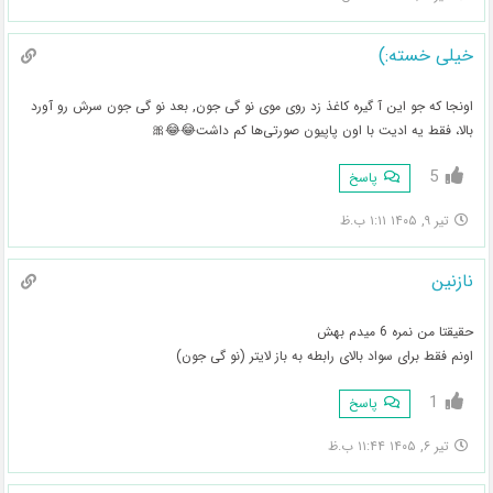
خیلی خسته:)
اونجا که جو این آ گیره کاغذ زد روی موی نو گی جون, بعد نو گی جون سرش رو آورد
بالا، فقط یه ادیت با اون پاپیون صورتی‌ها کم داشت😂😂🎀
5
پاسخ
تیر ۹, ۱۴۰۵ ۱:۱۱ ب.ظ
نازنین
حقیقتا من نمره 6 میدم بهش
اونم فقط برای سواد بالای رابطه به باز لایتر (نو گی جون)
1
پاسخ
تیر ۶, ۱۴۰۵ ۱۱:۴۴ ب.ظ