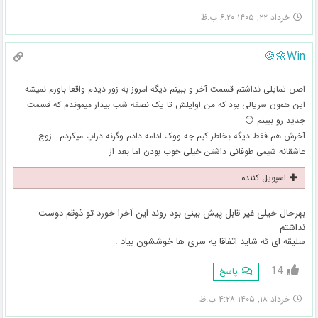
خرداد ۲۲, ۱۴۰۵ ۶:۲۰ ب.ظ
Win🌼🍪
اصن تمایلی نداشتم قسمت آخر و ببینم دیگه امروز به زور دیدم واقعا باورم نمیشه
این همون سریالی بود که من اوایلش تا یک نصفه شب بیدار میموندم که قسمت
جدید رو ببینم 😑
آخرش هم فقط دیگه بخاطر کیم جه ووک ادامه دادم وگرنه دراپ میکردم . زوج
عاشقانه شیمی طوفانی داشتن خیلی خوب بودن اما بعد از
اسپویل کننده
بهرحال خیلی غیر قابل پیش بینی بود روند این آخرا خورد تو ذوقم دوست
نداشتم
سلیقه ای ئه شاید اتفاقا یه سری ها خوششون بیاد .
14
پاسخ
خرداد ۱۸, ۱۴۰۵ ۴:۲۸ ب.ظ