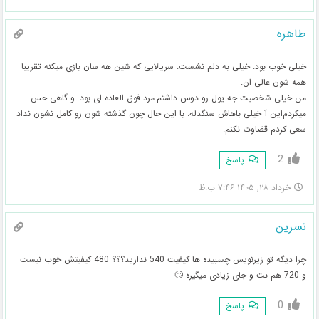
طاهره
خیلی خوب بود. خیلی به دلم نشست. سریالایی که شین هه سان بازی میکنه تقریبا
همه شون عالی ان.‌
من خیلی شخصیت جه یول رو دوس داشتم.‌مرد فوق العاده ای بود. و گاهی حس
میکردم‌این آ خیلی باهاش سنگدله. با این حال چون گذشته شون رو کامل نشون نداد
سعی کردم قضاوت نکنم.‌
2
پاسخ
خرداد ۲۸, ۱۴۰۵ ۷:۴۶ ب.ظ
نسرین
چرا دیگه تو زیرنویس چسبیده ها کیفیت 540 ندارید؟؟؟ 480 کیفیتش خوب نیست
و 720 هم نت و جای زیادی میگیره 🙄
0
پاسخ