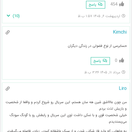
454
پاسخ
)
10
(
اردیبهشت ۶, ۱۴۰۵ ۱:۵۷ ب.ظ
Kimchi
حسابرسی از نوع فضولی در زندگی دیگران
0
پاسخ
مرداد ۱۱, ۱۴۰۵ ۳:۳۶ ب.ظ
Liro
من چون عااااشق شین‌ هه سان هستم، این سریال رو شروع کردم و واقعا از شخصیت
و بازیش لذت بردم.
خیلی شخصیت قوی و با نمکی داشت توی این سریال و رابطش رو با گونگ میونگ
می‌پسندیدم.
یه جاهایی که وارد فاز شرکتی شدن و از سبک عاشقانه کمدی زیادی فاصله می‌گیرفت،