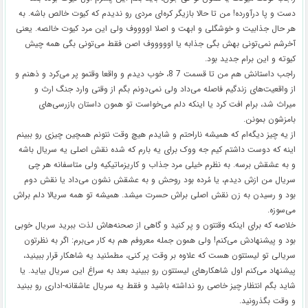
دست و پا درآورده! من تا حالا بازیگر کره‌ای مردی رو ندیدم که کیوت خالص باشه. به
هر حال جذابیت و خوشگلی و ابهت و اصلا اووووف ولی این مرد کیوت خالصه. یعنی
آخرشم نمی‌تونی بهش بگی جذابه یا اوووووف اصن فقط می‌تونی بگی همه چیش
کیوته و این برام جدید بود.
راجب داستانش هم من تا قسمت 7 8، خوب دیدم و واقعا وقتمو پر می‌کرد و ذهنم و
از واقعیت‌های زندگیم فاصله می‌داد ولی نمی‌دونم بگم از وقتی وارد جنگ ارث و
میراث شد، برام افت کرد یا اینکه دلم می‌خواست تو همون داستان بازرسی‌های
بامزشون بمونن.
از یه چیز دیگه‌ام که همیشه ناراحتم و شایدم هیچ وقت نتونم همچین چیزی رو ببینم
اینه که دوست داشتم کیم جه ووک برای یه بارم که شده نقش اصلی یه سریال باشه
و به عشقش برسه. به نظرم خیلی مرد جذاب و کاریزماتیکیه ولی متاسفانه هر چی
سریال من ازش دیدم، یا مُرده بود روحش و به عشقش نشون می‌داد یا نقش دوم
بود و رسیدن به زن نقش اصلی براش حسرت میشد. همیشه تو همه سریالا دلم براش
می‌سوزه.
خلاصه که برای اینکه وقتتون و پر کنید و گاهی از صحنه‌هاش لذت ببرید سریال خوبی
بود و پیشنهادش می‌کنم! ولی همون جمله معروفم هم به کار می‌برم: اگر به نظرتون
سریالی تو لیستتون هست که علاوه بر وقت پر کنی، مطمئنید یه شاهکار قرار ببینید،
پیشنهاد می‌کنم اول شاهکارهای لیستتون رو ببینید بعد به سراغ این سریال بیاید. یا
شاید بگم انتظار چیز خاصی رو نداشته باشید و فقط یه سریال عاشقانه-اداری رو ببنید
و وقت بگذرونید.