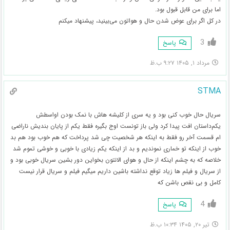
اما برای من قابل قبول بود.
در کل اگر برای عوض شدن حال و هواتون می‌بینید، پیشنهاد میکنم
3
پاسخ
مرداد ۱, ۱۴۰۵ ۹:۲۷ ب.ظ
STMA
سریال حال خوب کنی بود و یه سری از کلیشه هاش با نمک بودن اواسطش
یکم‌داستان افت پیدا کرد ولی باز تونست اوج بگیره فقط یکم از پایان بندیش ناراضی
ام قسمت آخر رو فقط به اینکه هر شخصیت چی شد پرداخت که هم خوب بود هم بد
خوب از اینکه تو خماری نموندیم و بد از اینکه یکم زیادی با خوبی و خوشی تموم شد
خلاصه که به چشم اینکه از حال و هوای الانتون بخواین دور بشین سریال خوبی بود و
از سریال و فیلم ها زیاد توقع نداشته باشین داریم میگیم فیلم و سریال قرار نیست
کامل و بی نقص باشن که
4
پاسخ
تیر ۲۰, ۱۴۰۵ ۱۰:۳۴ ب.ظ