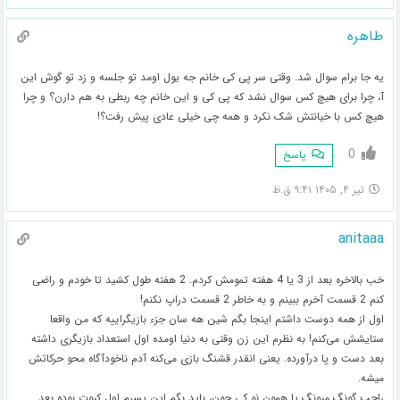
طاهره
یه جا برام سوال شد. وقتی سر پی کی خانم جه یول اومد تو جلسه و زد تو گوش این
آ، چرا برای هیچ کس سوال نشد که پی کی و این خانم چه ربطی به هم دارن؟ و چرا
هیچ کس با خیانتش شک نکرد و همه چی خیلی عادی پیش رفت؟!
0
پاسخ
تیر ۴, ۱۴۰۵ ۹:۴۱ ق.ظ
anitaaa
خب بالاخره بعد از 3 یا 4 هفته تمومش کردم. 2 هفته طول کشید تا خودم و راضی
کنم 2 قسمت آخرم ببینم و به خاطر 2 قسمت دراپ نکنم!
اول از همه دوست داشتم اینجا بگم شین هه سان جزء بازیگراییه که من واقعا
ستایشش می‌کنم! به نظرم این زن وقتی به دنیا اومده اول استعداد بازیگری داشته
بعد دست و پا درآورده. یعنی انقدر قشنگ بازی می‌کنه آدم ناخودآگاه محو حرکاتش
میشه.
راجب گونگ میونگ یا همون نو کی جون، باید بگم این پسرم اول کیوت بوده بعد