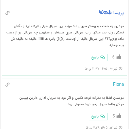
پریسا 👻👽👾
دیدین یه خلاصه و پوستر سریال داد میزنه این سریال خیلی کلیشه ایه و نگاش
نمیکنی ولی بعد مدتها از بی سریالی میری میبینش و میفهمی چه سریالی رو از دست
داده بودی؟؟؟ این سریال دقیقا از اوناست :))))) بامزه هااااااااا دقیقه به دقیقه ش
برام جذابه
6
پاسخ
تیر ۲۰, ۱۴۰۵ ۱۱:۳۷ ق.ظ
Fiona
دوستان لطفا به نظرات توجه نکنین و اگر مود یه سریال اداری دارین ببینین
در کل واقعا سریال بدی نبود معمولی بود
5
پاسخ
تیر ۱۲, ۱۴۰۵ ۷:۲۸ ق.ظ