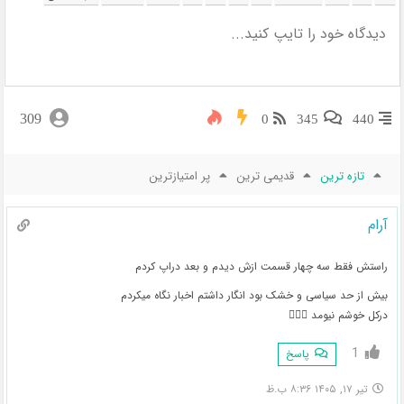
309
0
345
440
تازه ترین
قدیمی ترین
پر امتیازترین
آرام
راستش فقط سه چهار قسمت ازش دیدم و بعد دراپ کردم
بیش از حد سیاسی و خشک بود انگار داشتم اخبار نگاه میکردم
درکل خوشم نیومد 💁🏻‍♀️
1
پاسخ
تیر ۱۷, ۱۴۰۵ ۸:۳۶ ب.ظ