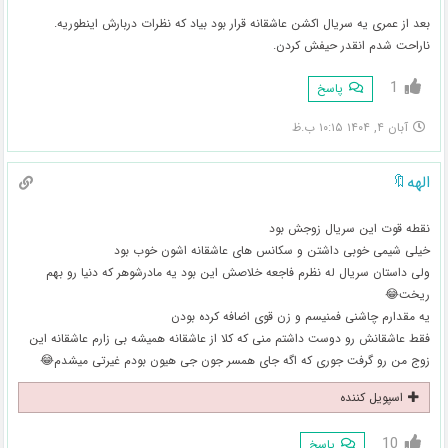
بعد از عمری یه سریال اکشن عاشقانه قرار بود بیاد که نظرات دربارش اینطوریه.
ناراحت شدم انقدر حیفش کردن.
1
پاسخ
آبان ۴, ۱۴۰۴ ۱۰:۱۵ ب.ظ
الهه🔖
نقطه قوت این سریال زوجش بود
خیلی شیمی خوبی داشتن و سکانس های عاشقانه اشون خوب بود
ولی داستان سریال له نظرم فاجعه خلاصش این بود یه مادرشوهر که دنیا رو بهم
ریخت😂
یه مقدارم چاشنی فمنیسم و زن قوی اضافه کرده بودن
فقط عاشقانش رو دوست داشتم منی که کلا از عاشقانه همیشه بی زارم عاشقانه این
زوج من رو گرفت جوری که اگه جای همسر جون جی هیون بودم غیرتی میشدم😂
اسپویل کننده
10
پاسخ