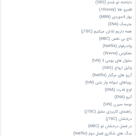
دلباخته تو شدم (SBS)
قلمرو طلا (Disney+)
بهار لاجوردی (MBN)
مترسک (ENA)
همه داریم تلاش میکنیم (jTBC)
تاج بی‌ نقص (MBC)
واندرفولز (Netflix)
معکوس (Wavve)
سلول های یومی 3 (tvN)
وکیل ارواح (SBS)
آرزو های مرگبار (Netflix)
رویاهای دیوانه‌ وار بتنی (tvN)
اوج قدرت (ENA)
آبرو (ENA)
بوسه سیرن (tvN)
راهنمای کاربردی عشق (jTBC)
درخشان (jTBC)
در فصل درخشان تو (MBC)
سگ های شکاری فصل دوم (Netflix)