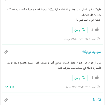
بازیگر نقش اصلی مرد چقدر افتضاحه 😐 بزرگوار یخ خالصه و میشه گفت یه تنه گند
زده به کل سریال.
حیف جون جی هیون!
2
پاسخ
اسفند ۲۵, ۱۴۰۴ ۲:۵۵ ب.ظ
سونبه نیم😎
من از جون جی هیون فقط افسانه دریای آبی و عشقم اهل ستاره هاستو دیده بودم،
اگرمورد دیگه ای میشناسید معرفی کنید
1
پاسخ
)
1
(
اسفند ۱۴, ۱۴۰۴ ۱۱:۳۱ ب.ظ
NeGi