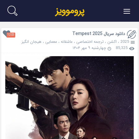
≡
پروموویز
دانلود سریال Tempest 2025
1203
2025
،
اکشن
،
ترجمه اختصاصی
،
عاشقانه
،
معمایی
،
هیجان انگیز
85,325
چهارشنبه ۹ مهر ۱۴۰۴