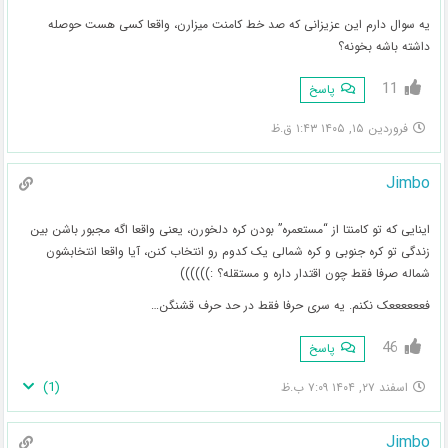
یه سوال دارم این عزیزانی که صد خط کامنت میزارن، واقعا کسی هست حوصله
داشته باشه بخونه؟
11
پاسخ
فروردین ۱۵, ۱۴۰۵ ۱:۴۳ ق.ظ
Jimbo
اینایی که تو کامنتا از “مستعمره” بودن کره دلخورن، یعنی واقعا اگه مجبور باشن بین
زندگی تو کره جنوبی و کره شمالی یک کدوم رو انتخاب کنن، آیا واقعا انتخابشون
شماله صرفا فقط چون اقتدار داره و مستقله؟ :))))))
فععععععک نکنم. یه سری حرفا فقط در حد حرف قشنگن…
46
پاسخ
)
1
(
اسفند ۲۷, ۱۴۰۴ ۷:۰۹ ب.ظ
Jimbo