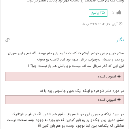
وایب یک زن خیلی قدرتمند رو داشت- بهتر بود پایانش انقدر باز نبود.
3
پاسخ
آبان ۲۷, ۱۴۰۴ ۲:۴۵ ب.ظ
نگار
سلام خیلی جلوی خودمو گرفتم که کامنت نذارم ولی دلم نیومد. اگه کسی این سریال
رو دید و بعدش یه‌چیزایی براش مبهم بود این کامنت رو بخونه
اول این که آخر سریال سد اند نیست و پایانش هم باز نیست. چرا؟ ا
اسپویل کننده
در مورد مادر شوهره و اینکه ایک جون جاسوس بود یا نه
اسپویل کننده
در مورد اینکه چجوری این دو تا سریع عاشق هم شدن. اگه تو فیلم تایتانیک
عشق عمیق بین جک و رز رو باور کردین که دو روزه به وجود اومد سخت نیست
عشقی که یکماهه بین اینا بوجود اومده رو هم باور کنین😅