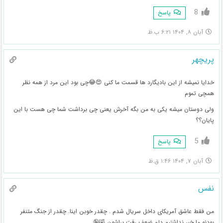
8
پاسخ
آبان ۸, ۱۴۰۴ ۶:۲۱ ب.ظ
پریچهر
خدایا نمیشه از این بادیگارد ها قسمت ما کنی 😍😂چی بود این مرد از همه نظر
همچی تموم
ولی دوستان میشه یکی به من بگه آخرش یعنی چی برداشت شما چی هست با این
پایان؟؟
5
پاسخ
آبان ۷, ۱۴۰۴ ۱:۴۶ ق.ظ
نفس
من فقط عاشق آمریکای داخل سریال شدم . چقدر خوبن اینا. چقدر از جنگ متنفر
بودنو ما خبر نداشتیم دلم ضعف رفت براشون 🤣🤪