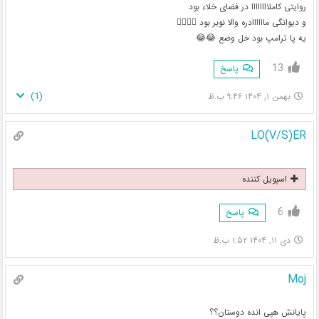
روایتی کاملاااااااا در فضای خلاء بود
و دیوانگی ماااااادره والا نوبر بود 😮‍💨🥴😤
یه پا ترامپ بود خل وضع 😂😂
13
پاسخ
)
1
(
بهمن ۱, ۱۴۰۴ ۹:۴۶ ب.ظ
LO(V/S)ER
اسپویل کننده
6
پاسخ
دی ۱۱, ۱۴۰۴ ۱:۵۲ ب.ظ
Moj
پایانش هپی انده دوستان؟؟