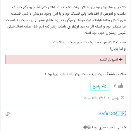
کلا خیلی منتظرش بودم و تا الان وقت نشد که تماشاش کنم، نظرم رو بگم که باگ
داشت و انبوهی از اطلاعات ولی قشنگ بود و با این وجود دوسش داشتم. قسمت
های کمش واقعا ناراحتم کرد، دوستان میگن که زود عاشق شدن ولی نسبت به قسمت
ها منطقی بود و اینکه اگر یه مرد اونطوری باهات رفتار کنه آدم شل میشه اصلا…خیلی
شیمی بینشون خوب بود اصلا…
قسمت ۷ که هر لحظه پشمات می‌ریخت از اطلاعات…
و اما پایان!
اسپویل کننده
خلاصه قشنگ بود، میتونست بهتر باشه ولی زیبا بود:>
6
پاسخ
بهمن ۲۱, ۱۴۰۴ ۱۱:۱۰ ب.ظ
Safir135🇮🇷
خدایی عجب چیزی بودا 😑😂