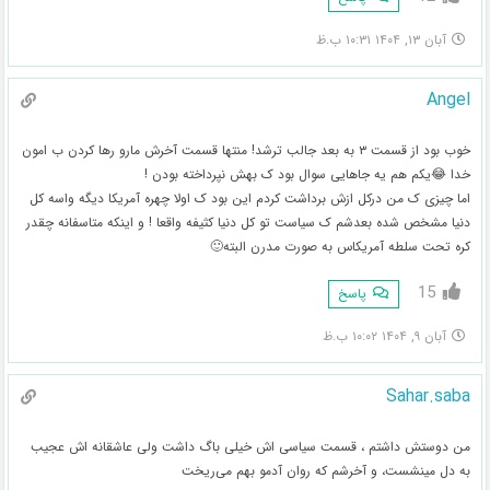
آبان ۱۳, ۱۴۰۴ ۱۰:۳۱ ب.ظ
Angel
خوب بود از قسمت ۳ به بعد جالب ترشد! منتها قسمت آخرش مارو رها کردن ب امون
خدا 😂یکم هم یه جاهایی سوال بود ک بهش نپرداخته بودن !
اما چیزی ک من درکل ازش برداشت کردم این بود ک اولا چهره آمریکا دیگه واسه کل
دنیا مشخص شده بعدشم ک سیاست تو کل دنیا کثیفه واقعا ! و اینکه متاسفانه چقدر
کره تحت سلطه آمریکاس به صورت مدرن البته🙂
15
پاسخ
آبان ۹, ۱۴۰۴ ۱۰:۰۲ ب.ظ
Sahar.saba
من دوستش داشتم ، قسمت سیاسی اش خیلی باگ داشت ولی عاشقانه اش عجیب
به دل مینشست، و آخرشم که روان آدمو بهم می‌ریخت