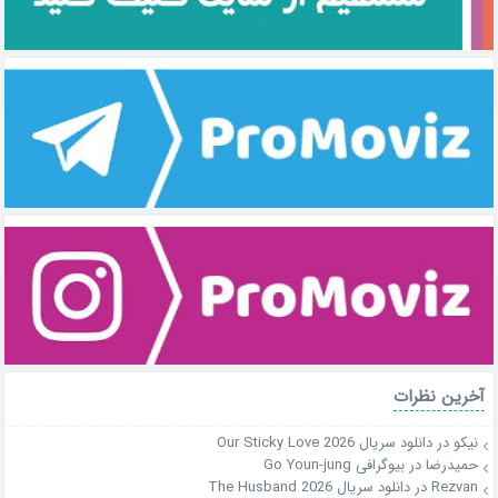
آخرین نظرات
نیکو
در
دانلود سریال Our Sticky Love 2026
حمیدرضا
در
بیوگرافی Go Youn-jung
Rezvan
در
دانلود سریال The Husband 2026