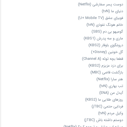
دوست‌ پسر سفارشی (Netflix)
دنیای ما (tvN)
فوبیای عشق (U+ Mobile TV)
خانم هونگ نفوذی (tvN)
گومیهو بی دم (SBS)
ماری و سه پدرش (KBS1)
دروغگوی باوقار (KBS2)
گل خونین (Disney+)
قطعا بچه توئه (Channel A)
برای دزد عزیزم (KBS2)
بازگشت قاضی (MBC)
هنر سارا (Netflix)
تب بهاری (tvN)
آیدل من (ENA)
روزهای طلایی ما (KBS2)
فردایی حتمی (jTBC)
وکیل مردم (tvN)
دوستم داشته باش (jTBC)
میشه این عشق رو ترجمه کرد؟ (Netflix)