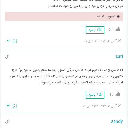
در کل سریال خوبی بود ولی پایانش رو دوست نداشتم
اسپویل کننده
34
پاسخ
)
1
(
آبان ۶, ۱۴۰۴ ۳:۵۶ ق.ظ
sari
فقط من بودم به نظرم اومد همش میگن کشور ایدیشا منظورشون ما بودیم؟ تنها
کشوری که با روسیه و چین تو یه جناحه و با امریکا مشکل داره و تو خاورمیانه اس،
ایرانه! حتی اسمی هم که انتخاب کرده بودن، شبیه ایران بود..
17
پاسخ
)
2
(
آبان ۶, ۱۴۰۴ ۱۲:۵۳ ق.ظ
sandy