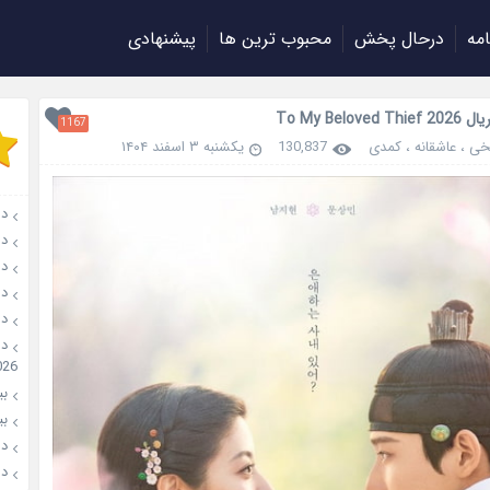
امه
درحال پخش
محبوب ترین ها
پیشنهادی
To My Beloved
1167
خی
،
عاشقانه
،
کمدی
130,837
یکشنبه ۳ اسفند ۱۴۰۴
دان
دانل
دانل
دانل
دانل
026
بیو
بیوگ
دانل
دانل