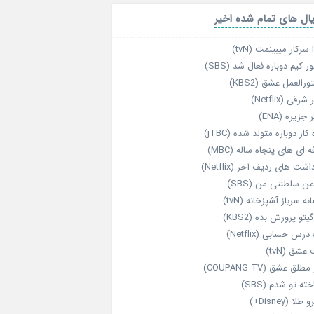
ال های تمام شده اخیر
 سرکار میبینمت (tvN)
ر کیم دوباره فعال شد (SBS)
رالعمل عشق (KBS2)
رقی (Netflix)
 جزیره (ENA)
‌ کار دوباره‌ متولد شده (jTBC)
‌ ای‌ های پنجاه‌ ساله (MBC)
اشت‌ های ردیف آخر (Netflix)
ن سلطنتی من (SBS)
نه سرباز آشپزخانه (tvN)
یتو پرورش بده (KBS2)
رس حسابی (Netflix)
عشق (tvN)
طلق عشق (COUPANG TV)
خته تو شدم (SBS)
طلا (Disney+)