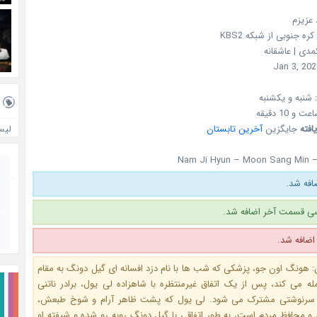
 عزیزم
کره جنوبی
از شبکه
KBS2
مدی | عاشقانه
Jan 3, 202
شنبه و یکشنبه
یافته
جایگزین
آخرین تابستان
لیس
Nam Ji Hyun – Moon Sang Min –
فه شد.
ی قسمت آخر اضافه شد.
 هونگ اون جو، پزشکی که شب ها با نام دزد افسانه ای گیل دونگ به مقام
ه می کند، پس از یک اتفاق غیرمنتظره با شاهزاده لی یول، برادر ناتنی
یر سرنوشتی مشترک می شود. لی یول که پشت ظاهر آرام و شوخ طبعش،
و محافظ مردم است، به طور اتفاقی با گیل دونگ روبه رو شده و شیفته او