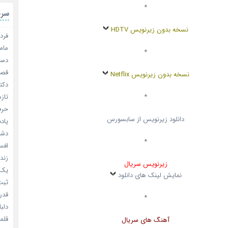
*
سری
نسخه بدون زیرنویس HDTV
فردا
مامو
*
دستو
قصر ش
نسخه بدون زیرنویس Netflix
دکتر
*
تازه
حرفه
دانلود زیرنویس از سابسورس
یادد
دشم
*
افسا
زندگ
زیرنویس سریال
یک د
نمایش لینک های دانلود
ثبت 
قدر م
*
دلبا
قلمرو 
آهنگ های سریال