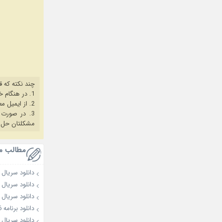
چند نکته که ق
1. در هنگام خرید حتما از آخرین نسخه مروگر فایرفاکس یا کروم استفاده کنید.
2. از ایمیل معتبر برای ثبت نام استفاده کنید.
3. در صورت بروز هرگونه مشکل در خرید، ابتدا
مشکلتان حل 
مطالب م
دانلود سریال Overdo 2026
دانلود سریال A Shop for Killers 2026
دانلود سریال My Bias, My Boss 2026
دانلود برنامه Love against Time 2026
دانلود سریال 25Years of You 2026