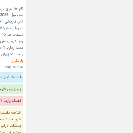
نام ها: برای دزد
محصول:
2026
ژانر:
تاریخی | ک
تاریخ پخش:
6
قسمت ها:
16
روز های پخش:
مدت زمان:
1 ساعت و 10 دقیقه
وضعیت:
پایان 
بازیگران:
 Hong Min Ki
قسمت آخر اضا
زیرنویس فارس
آهنگ پارت 7 اضافه شد.
خلاصه داستان:
های فاسد حمل
پادشاه، درگ
مردی قدرتمند 