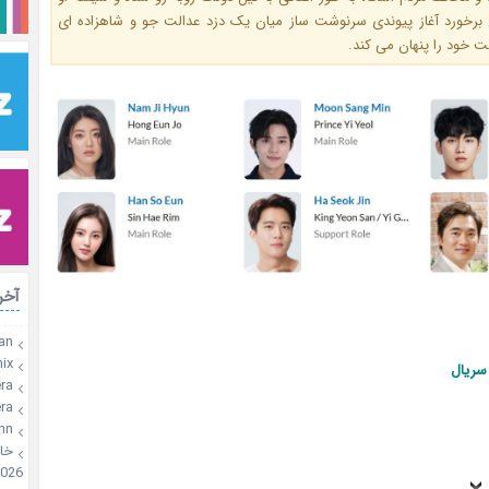
می شود. این برخورد آغاز پیوندی سرنوشت ساز میان یک دزد عدالت جو 
است که حقیقت خود را پ
رات
an
x🍫
اطلاع
a🍪
a🍪
onn
🍪
026