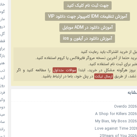
خانم
جهت ثبت نام کلیک کنید
گومی
آموزش تنظیمات IDM کامپیوتر جهت دانلود VIP
ماری
دروغ
آموزش دانلود در ADM موبایل
گل خو
آموزش دانلود در آیفون و ios
قطعا 
برای
بل از خرید اشتراک باید رعایت کنید
بازگ
هنر سا
را مطالعه کنید و اگر
سوالات متداول
تب ب
نشد، از طریق
در پنل خود، باما در ارتباط باشید.
ارسال تیکت
آیدل
روزه
شابه
فردا
وکیل
دوست
میشه
ساخت 
رانند
تبهکا