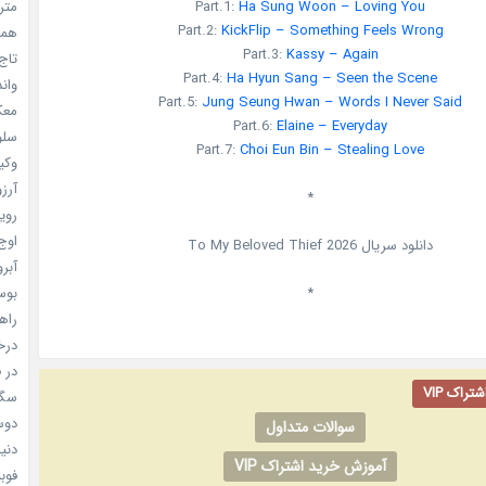
Part.1:
Ha Sung Woon – Loving You
مترس
Part.2:
KickFlip – Something Feels Wrong
همه 
Part.3:
Kassy – Again
تاج 
Part.4:
Ha Hyun Sang – Seen the Scene
واندرف
Part.5:
Jung Seung Hwan – Words I Never Said
معکوس
Part.6:
Elaine – Everyday
سلول
Part.7:
Choi Eun Bin – Stealing Love
وکیل
آرزو 
*
رویا
اوج 
دانلود سریال
2026
To My Beloved Thief
آبرو (
*
بوسه
راهن
درخش
در ف
راک VIP
سگ ه
دوست
سوالات متداول
دنیای
آموزش خرید اشتراک VIP
فوبیای