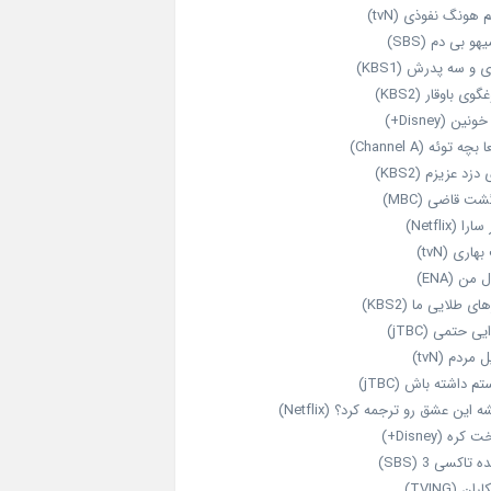
 هونگ نفوذی (tvN)
هو بی دم (SBS)
 و سه پدرش (KBS1)
گوی باوقار (KBS2)
نین (Disney+)
بچه توئه (Channel A)
 دزد عزیزم (KBS2)
شت قاضی (MBC)
را (Netflix)
هاری (tvN)
 من (ENA)
ای طلایی ما (KBS2)
یی حتمی (jTBC)
 مردم (tvN)
م داشته باش (jTBC)
 این عشق رو ترجمه کرد؟ (Netflix)
کره (Disney+)
ه تاکسی 3 (SBS)
ران (TVING)