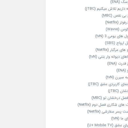
ک (ENA)
داریم تلاش میکنیم (jTBC)
بی‌ نقص (MBC)
ولز (Netflix)
 (Wavve)
 های یومی 3 (tvN)
 ارواح (SBS)
های مرگبار (Netflix)
های دیوانه‌ وار بتنی (tvN)
قدرت (ENA)
ENA)
 سیرن (tvN)
مای کاربردی عشق (jTBC)
ان (jTBC)
صل درخشان تو (MBC)
ای شکاری فصل دوم (Netflix)
‌ پسر سفارشی (Netflix)
 ما (tvN)
 عشق (U+ Mobile TV)