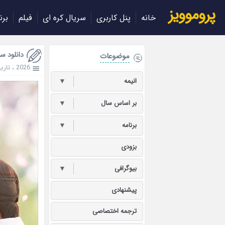
پروموویز
خانه
پنل کاربری
سریال کره ای
فیلم
برن
دانلود سریال  Thief 2026
موضوعات
2026
،
تاری
انیمه
▼
بر اساس سال
▼
برنامه
▼
بزودی
بیوگرافی
▼
پیشنهادی
ترجمه اختصاصی