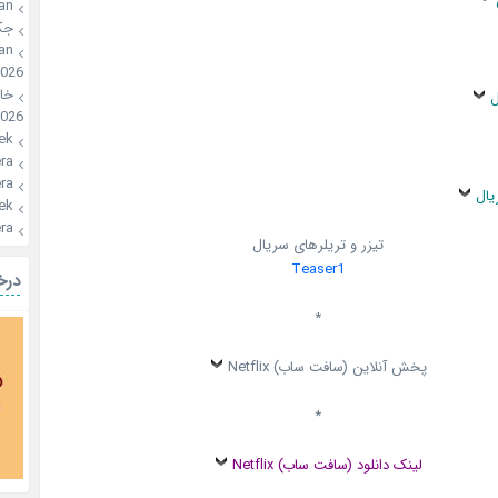
an
ون
an
2026
🍪
س
026
ek
a🍪
a🍪
سای
ek
a🍪
تیزر و تریلرهای سریال
Teaser1
یال
*
پخش آنلاین (سافت ساب) Netflix
*
لینک دانلود (سافت ساب) Netflix