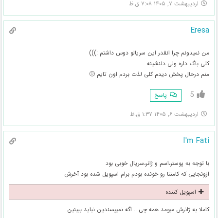
اردیبهشت ۷, ۱۴۰۵ ۷:۰۸ ق.ظ
Eresa
من نمیدونم چرا انقدر این سریالو دوس داشتم :)))
کلی باگ داره ولی دلنشینه
منم درحال پخش دیدم کلی لذت بردم اون تایم 🙂
5
پاسخ
اردیبهشت ۶, ۱۴۰۵ ۱:۳۷ ق.ظ
I'm Fati
با توجه به پوستر،اسم‌ و ژانر،سریال خوبی بود
ازونجایی که کامنتا رو خونده بودم برام اسپویل شده بود آخرش
اسپویل کننده
کاملا به ژانرش میومد همه چی ..‌ اگه نمیپسندین نباید ببینین