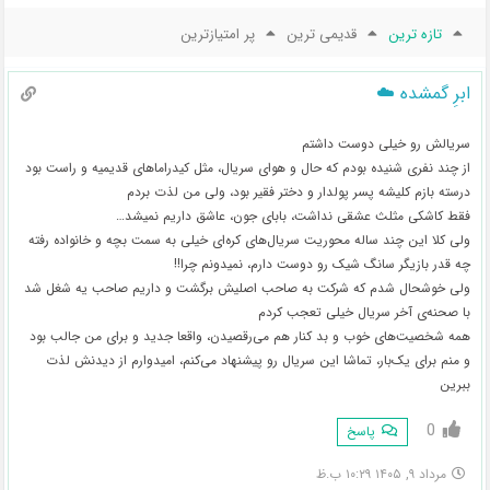
تازه ترین
قدیمی ترین
پر امتیازترین
ابرِ گمشده ☁️
سریالش رو خیلی دوست داشتم
از چند نفری شنیده بودم که حال و هوای سریال، مثل کیدراماهای قدیمیه و راست بود
درسته بازم کلیشه پسر پولدار و دختر فقیر بود، ولی من لذت بردم
فقط کاشکی مثلث عشقی نداشت، بابای جون، عاشق داریم نمیشد…
ولی کلا این چند ساله محوریت سریال‌های کره‌ای خیلی به سمت بچه و خانواده رفته
چه قدر بازیگر سانگ شیک رو دوست دارم، نمیدونم چرا!!
ولی خوشحال شدم که شرکت به صاحب اصلیش برگشت و داریم صاحب یه شغل شد
با صحنه‌ی آخر سریال خیلی تعجب کردم
همه شخصیت‌های خوب و بد کنار هم می‌رقصیدن، واقعا جدید و برای من جالب بود
و منم برای یک‌بار، تماشا این سریال رو پیشنهاد می‌کنم، اميدوارم از دیدنش لذت
ببرین
0
پاسخ
مرداد ۹, ۱۴۰۵ ۱۰:۲۹ ب.ظ