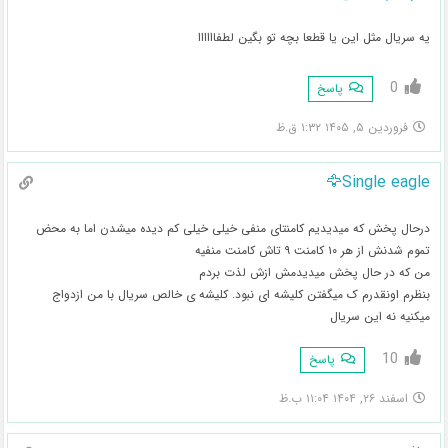
یه سریال مثل این یا قطعا بچه تو بگین لطفاااااا
0
پاسخ
فروردین ۵, ۱۴۰۵ ۱:۳۲ ق.ظ
Single eagle🦅
درحال پخش که میدیدیم کامنتای منفی خیلی خیلی کم دیده میشدن اما به محض
تموم شدنش از هر ۱۰ کامنت ۹ تاش کامنت منفیه
من که در حال پخش میدیدمش ازش لذت بردم
بنظرم اونقدرم ک میگفتن کلیشه ای نبود. کلیشه ی خالص سریال با من ازدواج
میکنیه نه این سریال
10
پاسخ
اسفند ۲۶, ۱۴۰۴ ۱۱:۰۴ ب.ظ