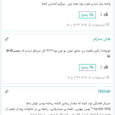
واسه یبار دیدن خوب بود همه چی ..‌سرگرم کنندس کاملا
2
پاسخ
اردیبهشت ۵, ۱۴۰۵ ۵:۳۳ ب.ظ
هان سارام
توروخدا بگین قضیه زن سابق سون یو چی بود؟؟؟!!! کل سریالو دیدم که بفهمم😂😂
😂
3
پاسخ
اردیبهشت ۵, ۱۴۰۵ ۳:۴۶ ق.ظ
Nilmak
سریال قشنگی بود البته که مقدار زیادی کلشه ریخته بودن توش مثلا
[spoiler title=” بوس یهویی ، قصه ی سیندرلایی ، رابطه ی بد خانواده پولدار باهم، از
همه بدتر فراموشی! و در آخر هپی اندینگ با عروسی و بچه و اینا