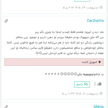
اردیبهشت ۲۴, ۱۴۰۵ ۳:۱۳ ق.ظ
Darthalita
بعد دیدن اپیزود هشتم فقط اومدم اینجا یه چیزی بگم برم
من اگه جای جیهیوک بودم حقیقتا میزدم تو دهن داریم و سونوو. ینی بخاطر
دروغشون زندگی دو نفر کاملا داره از هم می‌پاشه اینا هم به هیچ جاشون نیس. کاملا
بخاطر خودخواهی و منافع شخصیشون دارن حقیقتو قایم میکنن درحالیکه تو این
نقطه از داستان اصلا دیگه نیازی به قایم کردنش نیس😑😑
اسپویل کننده
پ چشونههههههه وای😐😐😐😐😐🤌🤌🤌🤌🤌
2
پاسخ
اردیبهشت ۲۱, ۱۴۰۵ ۱۰:۴۴ ب.ظ
Mahla