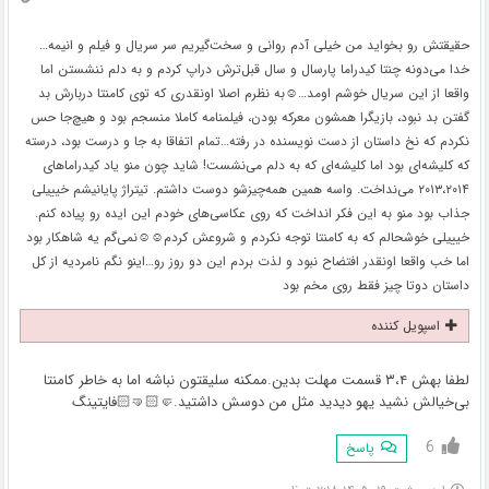
حقیقتش رو بخواید من خیلی آدم روانی و سخت‌گیریم سر سریال و فیلم و انیمه…
خدا می‌دونه چنتا کیدراما پارسال و سال قبل‌ترش دراپ کردم و به دلم ننشستن اما
واقعا از این سریال خوشم اومد…☺به نظرم اصلا اونقدری که توی کامنتا دربارش بد
گفتن بد نبود، بازیگرا همشون معرکه بودن، فیلمنامه کاملا منسجم بود و هیچ‌جا حس
نکردم که نخ داستان از دست نویسنده در رفته…تمام اتفاقا به جا و درست بود، درسته
که کلیشه‌ای بود اما کلیشه‌ای که به دلم می‌نشست! شاید چون منو یاد کیدراماهای
۲۰۱۳،۲۰۱۴ می‌نداخت. واسه همین همه‌چیزشو دوست داشتم. تیتراژ پایانیشم خیییلی
جذاب بود منو به این فکر انداخت که روی عکاسی‌های خودم این ایده رو پیاده کنم.
خیییلی خوشحالم که به کامنتا توجه نکردم و شروعش کردم☺☺نمی‌گم یه شاهکار بود
اما خب واقعا اونقدر افتضاح نبود و لذت بردم این دو روز رو…اینو نگم نامردیه از کل
داستان دوتا چیز فقط روی مخم بود
اسپویل کننده
لطفا بهش ۳،۴ قسمت مهلت بدین.ممکنه سلیقتون نباشه اما به خاطر کامنتا
بی‌خیالش نشید یهو دیدید مثل من دوسش داشتید.🤛🏻🤜🏻فایتینگ
6
پاسخ