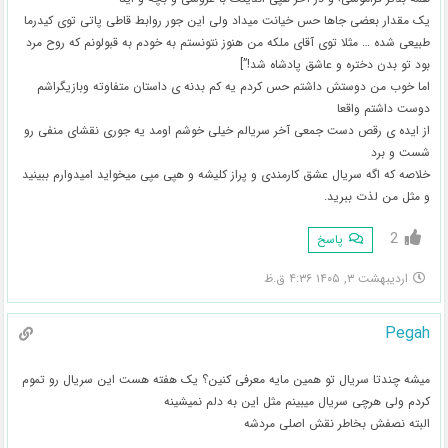
یک مقدار بعضی جاها حس خیانت میداد ولی این جور روابط قاطی پاتی توی کیدرما
طبیعی شده … مثلا توی آقای ملکه من هنوز نتونستم به خودم به قبولونم که روح مرد
بود تو بدن دختره و عاشق پادشاه شد!”]
اما خوب من دوستش داشتم حس کردم یه کم بدنه ی داستان متفاوته وبازیگراشم
دوست داشتم واقعا
از ایده ی رقص دست جمعی آخر سریالم خیلی خوشم اومد یه جوری نقشای منفی رو
شست و برد
خلاصه که اگه سریال عشق کارمندی و پراز کلیشه و هپی مپی میخواید امیدوارم ببینید
و مثل من لذت ببرید.
2
پاسخ
اردیبهشت ۳, ۱۴۰۵ ۴:۳۶ ق.ظ
Pegah
میشه چندتا سریال تو همین مایه معرفی کنین؟ یک هفته هست این سریال رو تموم
کردم ولی هرچی سریال میبینم مثل این به دلم نمیشینه
البته نصفش بخاطر نقش اصلی مردشه