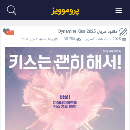
≡
پروموویز
دانلود سریال Dynamite Kiss 2025
2038
2025
،
عاشقانه
،
کمدی
195,756
پنج شنبه ۴ دی ۱۴۰۴