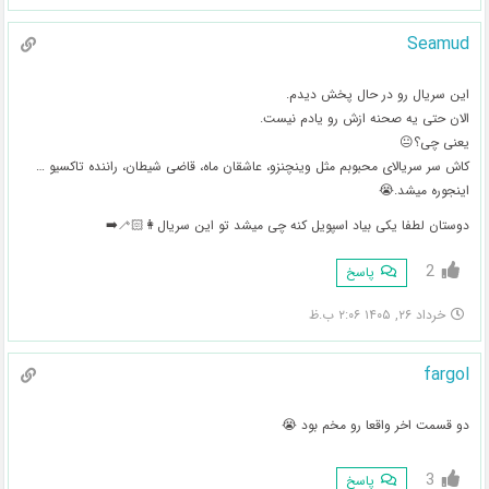
Seamud
این سریال رو در حال پخش دیدم.
الان حتی یه صحنه ازش رو یادم نیست.
یعنی چی؟😐
کاش سر سریالای محبوبم مثل وینچنزو، عاشقان ماه، قاضی شیطان، راننده تاکسیو …
اینجوره میشد.😭
دوستان لطفا یکی بیاد اسپویل کنه چی میشد تو این سریال👩🏻‍🦯‍➡️
2
پاسخ
خرداد ۲۶, ۱۴۰۵ ۲:۰۶ ب.ظ
fargol
دو قسمت اخر واقعا رو مخم بود 😭
3
پاسخ