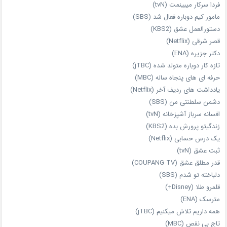
فردا سرکار میبینمت (tvN)
مامور کیم دوباره فعال شد (SBS)
دستورالعمل عشق (KBS2)
قصر شرقی (Netflix)
دکتر جزیره (ENA)
تازه‌ کار دوباره‌ متولد شده (jTBC)
حرفه‌ ای‌ های پنجاه‌ ساله (MBC)
یادداشت‌ های ردیف آخر (Netflix)
دشمن سلطنتی من (SBS)
افسانه سرباز آشپزخانه (tvN)
زندگیتو پرورش بده (KBS2)
یک درس حسابی (Netflix)
ثبت عشق (tvN)
قدر مطلق عشق (COUPANG TV)
دلباخته تو شدم (SBS)
قلمرو طلا (Disney+)
مترسک (ENA)
همه داریم تلاش میکنیم (jTBC)
تاج بی‌ نقص (MBC)