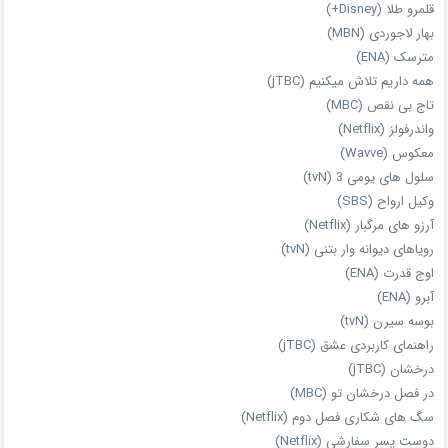
قلمرو طلا (Disney+)
بهار لاجوردی (MBN)
مترسک (ENA)
همه داریم تلاش میکنیم (jTBC)
تاج بی‌ نقص (MBC)
واندرفولز (Netflix)
معکوس (Wavve)
سلول های یومی 3 (tvN)
وکیل ارواح (SBS)
آرزو های مرگبار (Netflix)
رویاهای دیوانه‌ وار بتنی (tvN)
اوج قدرت (ENA)
آبرو (ENA)
بوسه سیرن (tvN)
راهنمای کاربردی عشق (jTBC)
درخشان (jTBC)
در فصل درخشان تو (MBC)
سگ های شکاری فصل دوم (Netflix)
دوست‌ پسر سفارشی (Netflix)