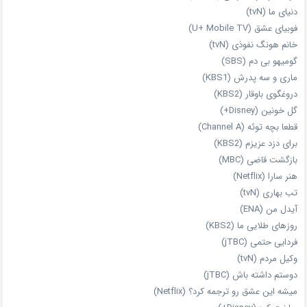
دنیای ما (tvN)
فوبیای عشق (U+ Mobile TV)
خانم هونگ نفوذی (tvN)
گومیهو بی دم (SBS)
ماری و سه پدرش (KBS1)
دروغگوی باوقار (KBS2)
گل خونین (Disney+)
قطعا بچه توئه (Channel A)
برای دزد عزیزم (KBS2)
بازگشت قاضی (MBC)
هنر سارا (Netflix)
تب بهاری (tvN)
آیدل من (ENA)
روزهای طلایی ما (KBS2)
فردایی حتمی (jTBC)
وکیل مردم (tvN)
دوستم داشته باش (jTBC)
میشه این عشق رو ترجمه کرد؟ (Netflix)