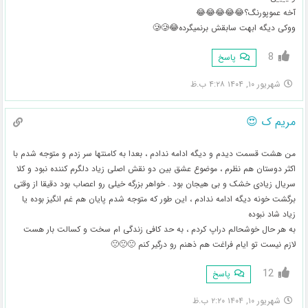
آخه عموپورنگ؟😂😂😂😂😂
ووکی دیگه ابهت سابقش برنمیگرده😂🥲🥲
8
پاسخ
شهریور ۱۰, ۱۴۰۴ ۴:۲۸ ب.ظ
مریم ک 😍
من هشت قسمت دیدم و دیگه ادامه ندادم ، بعدا به کامنتها سر زدم و متوجه شدم با
اکثر دوستان هم نظرم ، موضوع عشق بین دو نقش اصلی زیاد دلگرم کننده نبود و کلا
سریال زیادی خشک و بی هیجان بود . خواهر بزرگه خیلی رو اعصاب بود دقیقا از وقتی
برگشت خونه دیگه ادامه ندادم ، این طور که متوجه شدم پایان هم غم انگیز بوده یا
زیاد شاد نبوده
به هر حال خوشحالم دراپ کردم ، به حد کافی زندگی ام سخت و کسالت بار هست
لازم نیست تو ایام فراغت هم ذهنم رو درگیر کنم 🙁🙁🙁
12
پاسخ
شهریور ۱۰, ۱۴۰۴ ۲:۲۰ ب.ظ