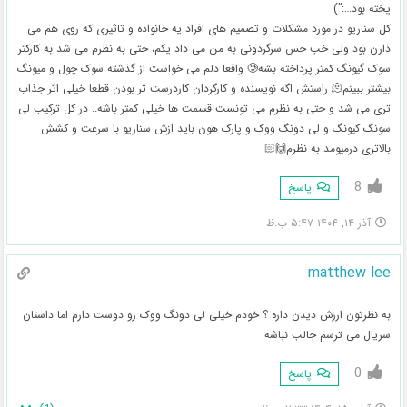
پخته بود…:”)
کل سناریو در مورد مشکلات و تصمیم های افراد یه خانواده و تاثیری که روی هم می
ذارن بود ولی خب حس سرگردونی به من می داد یکم، حتی به نظرم می شد به کارکتر
سوک گیونگ کمتر پرداخته بشه🥲 واقعا دلم می خواست از گذشته سوک چول و میونگ
بیشتر ببینم🫠 راستش اگه نویسنده و کارگردان کاردرست تر بودن قطعا خیلی اثر جذاب
تری می شد و حتی به نظرم می تونست قسمت ها خیلی کمتر باشه.. در کل ترکیب لی
سونگ کیونگ و لی دونگ ووک و پارک هون باید ازش سناریو با سرعت و کشش
بالاتری درمیومد به نظرم🙌🏻
8
پاسخ
آذر ۱۴, ۱۴۰۴ ۵:۴۷ ب.ظ
matthew lee
به نظرتون ارزش دیدن داره ؟ خودم خیلی لی دونگ ووک رو دوست دارم اما داستان
سریال می ترسم جالب نباشه
0
پاسخ