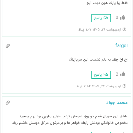
فقط برا پارك هون ديدم اينو.
0
پاسخ
اردیبهشت ۲۹, ۱۴۰۵ ۱:۰۷ ق.ظ
fargol
اخ اخ چقد به دلم نشست این سریال🫠
2
پاسخ
اردیبهشت ۲۴, ۱۴۰۵ ۲:۵۴ ق.ظ
محمد جواد
عاشق این سریال شدم دو روزه تمومش کردم ، خیلی یطوری بود بهم چسبید
بخصوص خانوادگی بودنش رابطه خواهر ها و برادرشون در کل دوسش داشتم زیاد