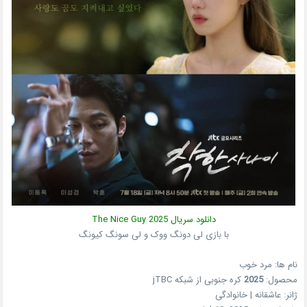
دانلود سریال
2025
The Nice Guy
با بازی لی دونگ ووک و لی سونگ کیونگ
نام ها: مرد خوب
محصول:
2025
کره جنوبی
از شبکه
jTBC
ژانر:
عاشقانه | خانوادگی