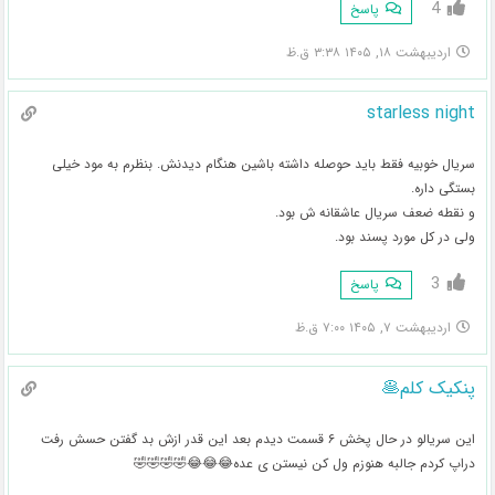
4
پاسخ
اردیبهشت ۱۸, ۱۴۰۵ ۳:۳۸ ق.ظ
starless night
سریال خوبیه فقط باید حوصله داشته باشین هنگام دیدنش. بنظرم به مود خیلی
بستگی داره.
و نقطه ضعف سریال عاشقانه ش بود.
ولی در کل مورد پسند بود.
3
پاسخ
اردیبهشت ۷, ۱۴۰۵ ۷:۰۰ ق.ظ
پنکیک کلم🥞
این سریالو در حال پخش ۶ قسمت دیدم بعد این قدر ازش بد گفتن حسش رفت
دراپ کردم جالبه هنوزم ول کن نیستن ی عده😂😂😂🤣🤣🤣🤣