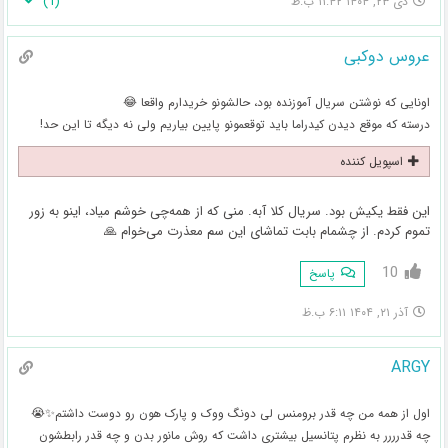
)
1
(
دی ۲۳, ۱۴۰۴ ۱۱:۴۲ ب.ظ
عروس دوکبی
اونایی که نوشتن سریال آموزنده بود، حالشونو خریدارم واقعا 😂
درسته که موقع دیدن کیدراما باید توقعمونو پایین بیاریم ولی نه دیگه تا این حد!
اسپویل کننده
این فقط یکیش بود. سریال کلا آبه. منی که از همه‌چی خوشم میاد، اینو به زور
تموم کردم. از چشمام بابت تماشای این سم معذرت می‌خوام 🙏
10
پاسخ
آذر ۲۱, ۱۴۰۴ ۶:۱۱ ب.ظ
ARGY
اول از همه من چه قدر برومنس لی دونگ ووک و پارک هون رو دوست داشتم✨️😭
چه قدرررر به نظرم پتانسیل بیشتری داشت که روش مانور بدن و چه قدر رابطشون