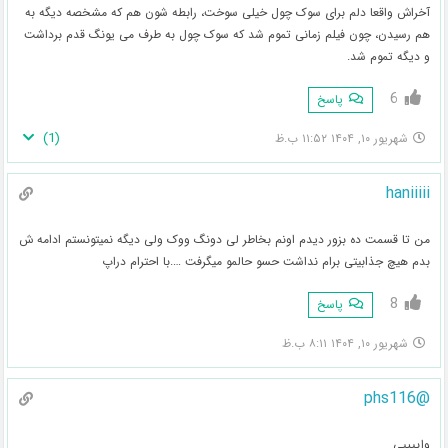
آخراش واقعا دلم برای سوک چول خیلی سوخت، رابطه شون هم که مشخصه دیگه به
هم رسیدن، چون فیلم زمانی تموم شد که سوک چول به طرف می یونگ قدم برداشت
و دیگه تموم شد.
6
پاسخ
)
1
(
شهریور ۱۰, ۱۴۰۴ ۱۱:۵۲ ب.ظ
haniiiii
من تا قسمت ده بزور دیدم اونم بخاطر لی دونگ ووک ولی دیگه نمیتونستم ادامه ش
بدم هیچ جذابیتی برام نداشت حسو حالمو میگرفت ….با احترام دراپ
8
پاسخ
شهریور ۱۰, ۱۴۰۴ ۸:۱۱ ب.ظ
@phs116
واییییی