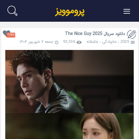
≡
پروموویز
دانلود سریال The Nice Guy 2025
1048
2025
،
خانوادگی
،
عاشقانه
93,334
جمعه ۷ شهریور ۱۴۰۴