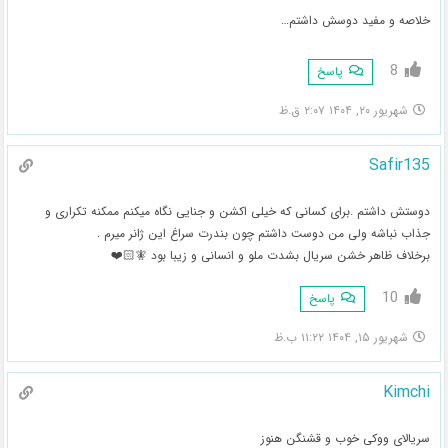
خلاصه و مفید دوسش داشتم…
8
پاسخ
شهریور ۲۰, ۱۴۰۴ ۲:۰۷ ق.ظ
Safir135
دوستش داشتم .برای کسانی که خیلی اکشن و جنایی نگاه میکنم ممکنه تکراری و
جذاب نباشه ولی من دوست داشتم چون بندرت سراغ این ژانر میرم .
برخلاف ظاهر خشن سریال بشدت ملو و انسانی و زیبا بود 🧚🏻❤️
10
پاسخ
شهریور ۱۵, ۱۴۰۴ ۱۱:۲۲ ب.ظ
Kimchi
سریالای ووکی خوب و قشنگن هنوز