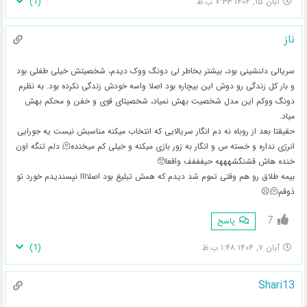
)
1
(
آبان ۱۵, ۱۴۰۴ ۷:۳۳ ب.ظ
ناز
سریالی دلنشینی بود، بیشتر بخاطر لی دونگ ووک دیدم، شخصیتش خیلی طفلی بود
و بار کل زندگی رو دوش این بیچاره بود اصلا واسه خودش زندگی نکرده بود. به نظرم
دونگ ووکم این مدل شخصیت بهش نمیاد، شخصیتای قوی و خفن و محکم بهش
میاد.
حقیقتا بعد از روباه نه دم انگار سریالایی که انتخاب میکنه مناسبش نیست یه جورایی
انرژی نداره و خسته س و انگار به زور بازی میکنه و خیلی کم میخنده🫠 دلم تنگه اون
خنده هاش قشنگشهههه حیفففف واقعا🥺
بیمه طلاق رو هم وقتی تموم شد دیدم که همش تبلیغ بود اصلاااا نپسندیدم خورد تو
ذوقم🫠☹️
7
پاسخ
)
1
(
آبان ۷, ۱۴۰۴ ۱:۴۸ ب.ظ
Shari13