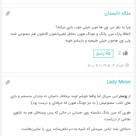
ملکه تابستان
چرا به نظر من وی ها جون خیلی خوب بازی میکنه؟
اتفاقا پارک مین یانگ و جونگ هیون بخاطر تغییراتشون اکتشون هم مصنوعی شده
ولی وی هاجون خیلی طبیعیه و بازیشم خوبه
2
پاسخ
خرداد ۳, ۱۴۰۵ ۵:۱۰ ب.ظ
Lady Moon
از
پوستر
این سریال اما واقعا خوشم اومد برخلاف داستان نه چندان منسجم و بازی
های اغلب مصنوعیش ( به جز جونگ هیون که حرفه‌ای و درست بود).
طوری که مین یانگ نشسته روی صندلی در حالی که پس زمینه‌اش هم یه تابلوی
نقاشی از دریاست.
دنباله‌ی بلند لباس سپیدش که شبیه به دم ماهی‌مانند پری یا سایرن‌هاست.