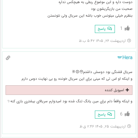
دوست داره و ابن موضوع ربطی به هیچکس نداره
صحبت من بازیگریشون بود
بنظرم خیلی میتونس خوب باشه این سریال ولی نتونستن
1
پاسخ
اردیبهشت ۲۶, ۱۴۰۵ ۵:۴۲ ب.ظ
🪽Hera
سریال قشنگی بود دوسش داشتم🥹😍🥂
و اینکه او اس تی که مینی برای این سریال خونده رو بی نهایت دوس دارم
اسپویل کننده
و اینکه واقعاً دلم برای مین یانگ تنگ شده بود امیدوارم سریالای بیشتری بازی کنه✨
6
پاسخ
اردیبهشت ۲۵, ۱۴۰۵ ۲:۴۶ ق.ظ