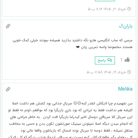
خرداد ۲۱, ۱۴۰۵ ۸:۱۶ ب.ظ
باران🌙
مرسی که ساب انگلیسی هارو نگه داشتید بذارید همیشه بمونند خیلی کمک خوبی
هستند مخصوصا واسه تمرین زبان ❤️
1
پاسخ
خرداد ۱۹, ۱۴۰۵ ۷:۵۸ ب.ظ
Melika
من نفهمیدم چرا لایکاش انقدر کمه😐😐 سریال جذابی بود کشش هم داشت اصلا
کلیشه هم نداشت فقط یه ایرادی که بود بازی بازیگرا بود که موافقم ،اونم نه فقط تو
این سریال کلا سریالای دوسال اخیر کیدراما بازیگرا افت کردن . به خاطر جراحی های
که انجام میدن دیگه اصلا نمیتونن میمیک صورتشون تکون بدن و حسی به مخاطب
منتقل نمیشه ، فقط دوسه تا سریال بوده امسال که بازیاشون واقعا عالی بود
کلی بخوام بگم واقعا لایکاش کمه نسبت به سریالای ابدوغ خیاری دیگه که کلی لایک