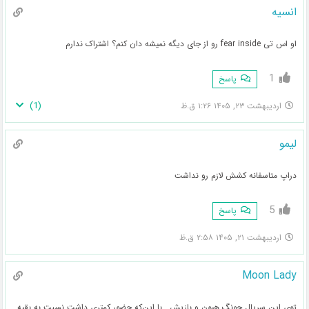
انسیه
او اس تی fear inside رو از جای دیگه نمیشه دان کنم؟ اشتراک ندارم
1
پاسخ
)
1
(
اردیبهشت ۲۳, ۱۴۰۵ ۱:۲۶ ق.ظ
لیمو
دراپ متاسفانه کشش لازم رو نداشت
5
پاسخ
اردیبهشت ۲۱, ۱۴۰۵ ۲:۵۸ ق.ظ
Moon Lady
توی این سریال جونگ هیون و بازیش….با این‌که حضور کمتری داشت نسبت به بقیه