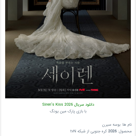
دانلود سریال
2026
Siren’s Kiss
با بازی پارک مین یونگ
نام ها: بوسه سیرن
محصول:
2026
کره جنوبی
از شبکه
tvN