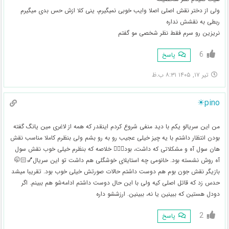
ولی از دختر نقش اصلی اصلا وایب خوبی نمیگیرم، ینی کلا ازش حس بدی میگیرم
ربطی به نقشش نداره
نریزین رو سرم فقط نظر شخصی مو گفتم
6
پاسخ
تیر ۱۷, ۱۴۰۵ ۸:۳۱ ب.ظ
pino☀
من این سریالو یکم با دید منفی شروع کردم اینقدر که همه از لاغری مین یانگ گفته
بودن انتظار داشتم با یه چیز خیلی عجیب رو به رو بشم ولی بنظرم کاملا مناسب نقش
هان سول آه و مشکلاتی که داشت، بود💁🏻‍♀️ خلاصه که بنظرم خیلی خوب نقش سول
آه روش نشسته بود. خانومی چه استایلای خوشگلی هم داشت تو این سریال💅🏻🤭
بازیگر نقش جون بوم هم دوست داشتم حالات صورتش خیلی خوب بود. تقریبا میشد
حدس زد که قاتل اصلی کیه ولی با این حال دوست داشتم ادامه‌شو هم ببینم. اگر
دودل هستین که ببینین یا نه، ببینین. ارزششو داره
2
پاسخ