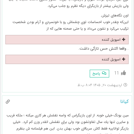
ولی بازیش بیشتر از بازیگرای دیگه نظرم رو جلب می‌کرد.
اون نگاه‌های تیزش.
این‌که چقدر خوب احساسات توی چشماش رو با خونسردی و آرام بودن شخصیت
ترکیب می‌کرد و نشون می‌داد و یا حتی صحنه هایی که از
اسپویل کننده
. واقعا اکتش حس تازگی داشت.
اسپویل کننده
11
پاسخ
اردیبهشت ۲۰, ۱۴۰۵ ۸:۰۴ ب.ظ
كيانا
مين يونگ خيلى خوبه. از اون بازيگراس كه واسه نقشش هر كارى ميكنه ؛ ملكه فريب
و سايرن تنها يك سال تفاوتشون بود ولى براى نقشش انقدر وزن كم كرد.. خيلى
بازيگر تواناييه فقط كاش سريالاى خوب بهش بدن. اين هم فيلمنامه ش بنظرم