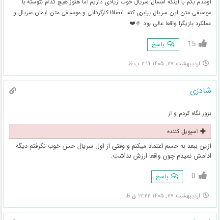
اومدم بگم با اینکه امسال سریال خوب زیادی داریم اما هنوز هیچ کدام نتوسته با
موسیقی متن این سریال برابری کنه. انصافا کارگردانی و موسیقی متن ایمان سریال و
عملکرد بازیگرا واقعا عالی بود 🤌❤️
15
پاسخ
اردیبهشت ۲۷, ۱۴۰۵ ۲:۱۹ ب.ظ
شادزی
بزور نگاه کردم و از
اسپویل کننده
ازین ببعد به حسم اعتماد میکنم و وقتی از اول سریال حس خوب نگرفتم دیگه
ادامش نمیدم چون واقعا ارزش نداشت.‌
0
پاسخ
اردیبهشت ۲۷, ۱۴۰۵ ۱۲:۲۲ ق.ظ