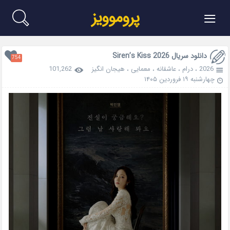
≡
پروموویز
دانلود سریال Siren’s Kiss 2026
754
2026
،
درام
،
عاشقانه
،
معمایی
،
هیجان انگیز
101,262
چهارشنبه ۱۹ فروردین ۱۴۰۵