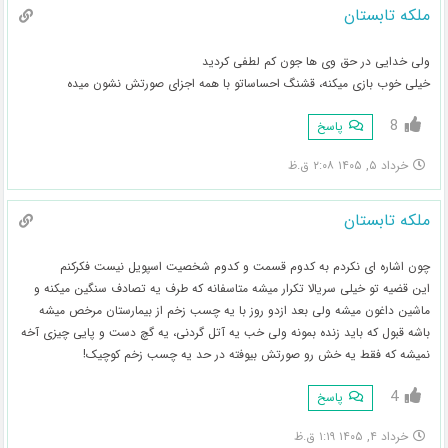
ملکه تابستان
ولی خدایی در حق وی ها جون کم لطفی کردید
خیلی خوب بازی میکنه، قشنگ احساساتو با همه اجزای صورتش نشون میده
8
پاسخ
خرداد ۵, ۱۴۰۵ ۲:۰۸ ق.ظ
ملکه تابستان
چون اشاره ای نکردم به کدوم قسمت و کدوم شخصیت اسپویل نیست فکرکنم
این قضیه تو خیلی سریالا تکرار میشه متاسفانه که طرف یه تصادف سنگین میکنه و
ماشین داغون میشه ولی بعد ازدو روز با یه چسب زخم از بیمارستان مرخص میشه
باشه قبول که باید زنده بمونه ولی خب یه آتل گردنی، یه گچ دست و پایی چیزی آخه
نمیشه که فقط یه خش رو صورتش بیوفته در حد یه چسب زخم کوچیک!
4
پاسخ
خرداد ۴, ۱۴۰۵ ۱:۱۹ ق.ظ