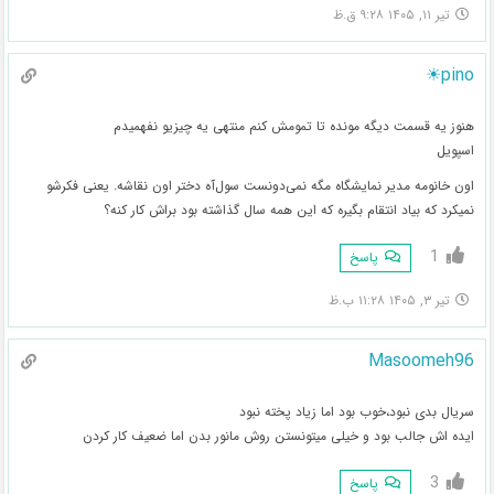
تیر ۱۱, ۱۴۰۵ ۹:۲۸ ق.ظ
pino☀
هنوز یه قسمت دیگه مونده تا تمومش کنم منتهی یه چیزیو نفهمیدم
اسپویل
اون خانومه مدیر نمایشگاه مگه نمی‌دونست سول‌آه دختر اون نقاشه. یعنی فکرشو
نمیکرد که بیاد انتقام بگیره که این همه سال گذاشته بود براش کار کنه؟
1
پاسخ
تیر ۳, ۱۴۰۵ ۱۱:۲۸ ب.ظ
Masoomeh96
سریال بدی نبود،خوب بود اما زیاد پخته نبود
ایده اش جالب بود و خیلی میتونستن روش مانور بدن اما ضعیف کار کردن
3
پاسخ