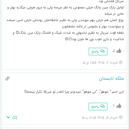
سریال قشنگی بود
اوایل پارک مین یانگ خیلی مصنوعی به نظر میرسه ولی به مرور هرچی میگذره بهتر و
عادی تر میشه
زوج اصلی هم خیلی بهم میومدن ولی به نظرم عاشقانه‌ش روندش خیلی حس نمیشد
و میتونست بهتر و ملموس تر باشه عشقشون
نقطه قوت سریال به نظرم لباسهای به شدت شیک و قشنگ پارک مین یانگ😍 و
جذابیت و بازی خوب وی ها جون بود🫠😍
4
پاسخ
خرداد ۷, ۱۴۰۵ ۱:۵۵ ق.ظ
ملکه تابستان
این اسم ” سوهو”، “لی سوهو” نمیدونم چرا انقدر تو سریالا تکرار میشه🤔
1
پاسخ
)
2
(
خرداد ۵, ۱۴۰۵ ۸:۰۵ ب.ظ