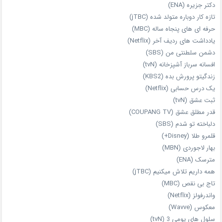
دکتر جزیره (ENA)
تازه‌ کار دوباره‌ متولد شده (jTBC)
حرفه‌ ای‌ های پنجاه‌ ساله (MBC)
یادداشت‌ های ردیف آخر (Netflix)
دشمن سلطنتی من (SBS)
افسانه سرباز آشپزخانه (tvN)
زندگیتو پرورش بده (KBS2)
یک درس حسابی (Netflix)
ثبت عشق (tvN)
قدر مطلق عشق (COUPANG TV)
دلباخته تو شدم (SBS)
قلمرو طلا (Disney+)
بهار لاجوردی (MBN)
مترسک (ENA)
همه داریم تلاش میکنیم (jTBC)
تاج بی‌ نقص (MBC)
واندرفولز (Netflix)
معکوس (Wavve)
سلول های یومی 3 (tvN)