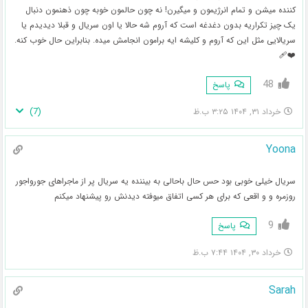
کننده میشن و تمام انرژیمون و میگیرن! نه چون حالمون خوبه چون ذهنمون دنبال
یک چیز تکراریه بدون دغدغه است که آروم شه حالا یا اون سریال و قبلا دیدیدم یا
سریالایی مثل این که آروم و کلیشه ایه برامون انجامش میده. بنابراین حال خوب کنه.
❤️‍🩹
48
پاسخ
)
7
(
خرداد ۳۱, ۱۴۰۴ ۳:۲۵ ب.ظ
Yoona
سریال خیلی خوبی بود حس حال باحالی به بیننده یه سریال پر از ماجراهای جورواجور
روزمره و و اقعی که برای هر کسی اتفاق میوفته دیدنش رو پیشنهاد میکنم
9
پاسخ
خرداد ۳۰, ۱۴۰۴ ۷:۴۴ ب.ظ
Sarah