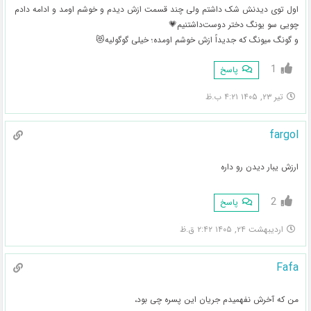
اول توی دیدنش شک داشتم ولی چند قسمت ازش دیدم و خوشم اومد و ادامه دادم
چویی سو یونگ دختر دوست‌داشتنیم💗
و گونگ میونگ که جدیداً ازش خوشم اومده؛ خیلی گوگولیه😻
1
پاسخ
تیر ۲۳, ۱۴۰۵ ۴:۲۱ ب.ظ
fargol
ارزش یبار دیدن رو داره
2
پاسخ
اردیبهشت ۲۴, ۱۴۰۵ ۲:۴۲ ق.ظ
Fafa
من که آخرش نفهمیدم جریان این پسره چی بود،