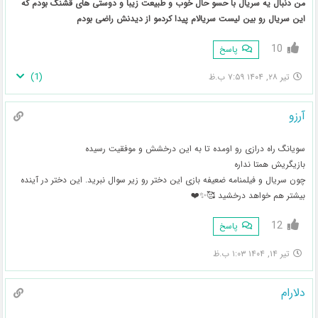
من دنبال یه سریال با حسو حال خوب و طبیعت زیبا و دوستی های قشنگ بودم که
این سریال رو بین لیست سریالام پیدا کردمو از دیدنش راضی بودم
10
پاسخ
)
1
(
تیر ۲۸, ۱۴۰۴ ۷:۵۹ ب.ظ
آرزو
سویانگ راه درازی رو اومده تا به این درخشش و موفقیت رسیده
بازیگریش همتا نداره
چون سریال و فیلمنامه ضعیفه بازی این دختر رو زیر سوال نبرید. این دختر در آینده
بیشتر هم خواهد درخشید 🥰✨️❤️
12
پاسخ
تیر ۱۴, ۱۴۰۴ ۱:۰۳ ب.ظ
دلارام