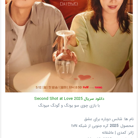
دانلود سریال
2025
Second Shot at Love
با بازی چوی سو یونگ و گونگ میونگ
نام ها: شانس دوباره برای عشق
محصول:
2025
کره جنوبی
از شبکه
tvN
ژانر:
کمدی | عاشقانه