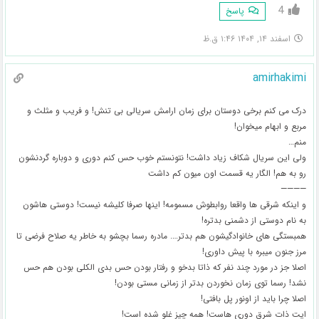
4
پاسخ
اسفند ۱۴, ۱۴۰۴ ۱:۴۶ ق.ظ
amirhakimi
درک می کنم برخی دوستان برای زمان ارامش سریالی بی تنش! و فریب و مثلث و
مربع و ابهام میخوان!
منم…
ولی این سریال شکاف زیاد داشت! نتونستم خوب حس کنم دوری و دوباره گردنشون
رو به هم! الگار یه قسمت اون میون کم داشت
————
و اینکه شرقی ها واقعا روابطوش مسمومه! اینها صرفا کلیشه نیست! دوستی هاشون
به نام دوستی از دشمنی بدتره!
همبستگی های خانوادگیشون هم بدتر…. مادره رسما بچشو به خاطر یه صلاح فرضی تا
مرز جنون میبره با پیش داوری!
اصلا جز در مورد چند نفر که ذاتا بدخو و رفتار بودن حس بدی الکلی بودن هم حس
نشد! رسما توی زمان نخوردن بدتر از زمانی مستی بودن!
اصلا چرا باید از اونور پل بافتی!
ایت ذات شرق دوری هاست! همه چیز غلو شده است!