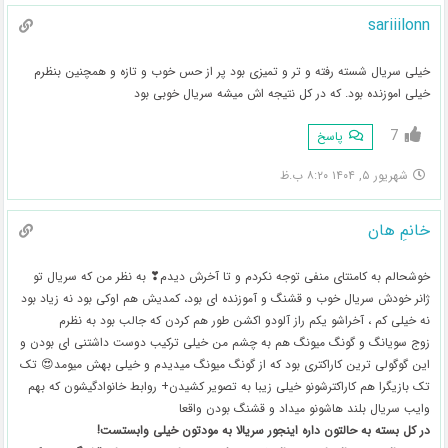
sariiilonn
خیلی سریال شسته رفته و تر و تمیزی بود پر از حس خوب و تازه و همچنین بنظرم
خیلی اموزنده بود. که در کل نتیجه اش میشه سریال خوبی بود
7
پاسخ
شهریور ۵, ۱۴۰۴ ۸:۲۰ ب.ظ
خانمِ هان
خوشحالم به کامنتای منفی توجه نکردم و تا آخرش دیدم❣ به نظر من که سریال تو
ژانر خودش سریال خوب و قشنگ و آموزنده ای بود، کمدیش هم اوکی بود نه زیاد بود
نه خیلی کم ، آخراشو یکم راز آلودو اکشن طور هم کردن که جالب بود به نظرم
زوج سویانگ و گونگ میونگ هم به چشم من خیلی ترکیب دوست داشتنی ای بودن و
این گوگولی ترین کاراکتری بود که از گونگ میونگ میدیدم و خیلی بهش میومد😍 تک
تک بازیگرا هم کاراکترشونو خیلی زیبا به تصویر کشیدن+ روابط خانوادگیشون که بهم
وایب سریال بلند هاشونو میداد و قشنگ بودن واقعا
در کل بسته به حالتون داره اینجور سریالا به مودتون خیلی وابستست!