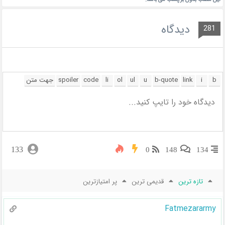
دیدگاه
281
133
0
148
134
تازه ترین
قدیمی ترین
پر امتیازترین
Fatmezararmy