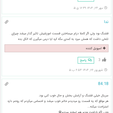
مهر ۲۴, ۱۴۰۴ ۱۲:۴۹ ق.ظ
ندا
قشنگ بود ولی اگر کاملا درام میساختن قسمت اموزشیش تاثیر گذار میشد چیزای
تلخی داشت که همش میزد به کمدی مگه کره ایا درس میگیرن که الکل بده
اسپویل کننده
3
پاسخ
شهریور ۲۶, ۱۴۰۴ ۶:۵۴ ب.ظ
84.18
سریال خیلی قشنگ و آرامش بخش و حال خوب کنی بود.
هر موقع که یه قسمت رو میدیدم حالم خوب میشد و احساس میکردم که روحم داره
استراحت میکنه….
حتی اگه ناراحت بودم هم لبخند میزدم😁