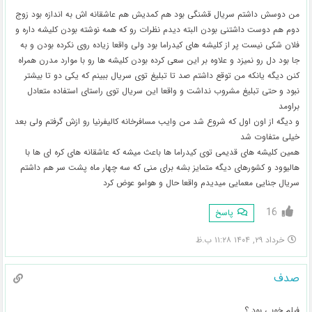
من دوسش داشتم سریال قشنگی بود هم کمدیش هم عاشقانه اش به اندازه بود زوج
دوم هم دوست داشتنی بودن البته دیدم نظرات رو که همه نوشته بودن کلیشه داره و
فلان شکی نیست پر از کلیشه های کیدراما بود ولی واقعا زیاده روی نکرده بودن و به
جا بود دل رو نمیزد و علاوه بر این سعی کرده بودن کلیشه ها رو با موارد مدرن همراه
کنن دیگه یانکه من توقع داشتم صد تا تبلیغ توی سریال ببینم که یکی دو تا بیشتر
نبود و حتی تبلیغ مشروب نداشت و واقعا این سریال توی راستای استفاده متعادل
براومد
و دیگه از اون اول که شروع شد من وایب مسافرخانه کالیفرنیا رو ازش گرفتم ولی بعد
خیلی متفاوت شد
همین کلیشه های قدیمی توی کیدراما ها باعث میشه که عاشقانه های کره ای ها با
هالیوود و کشورهای دیگه متمایز بشه برای منی که سه چهار ماه پشت سر هم داشتم
سریال جنایی معمایی میدیدم واقعا حال و هوامو عوض کرد
16
پاسخ
خرداد ۲۹, ۱۴۰۴ ۱۱:۲۸ ب.ظ
صدف
فیلم خوبی بود ؟