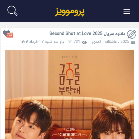
≡
پروموویز
دانلود سریال Second Shot at Love 2025
728
2025
،
عاشقانه
،
کمدی
94,731
سه شنبه ۲۷ خرداد ۱۴۰۴