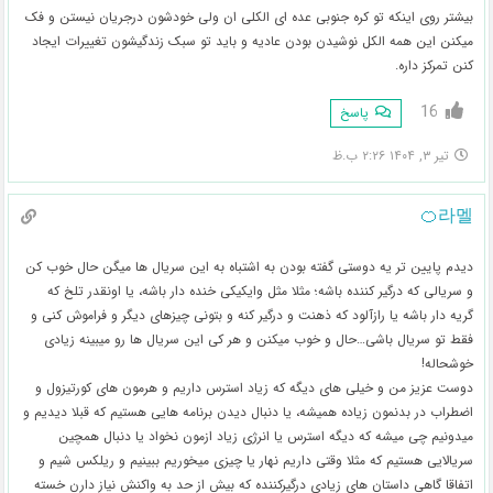
بیشتر روی اینکه تو کره جنوبی عده ای الکلی ان ولی خودشون درجریان نیستن و فک
میکنن این همه الکل نوشیدن بودن عادیه و باید تو سبک زندگیشون تغییرات ایجاد
کنن تمرکز داره.
16
پاسخ
تیر ۳, ۱۴۰۴ ۲:۲۶ ب.ظ
라멜🍊
دیدم پایین تر یه دوستی گفته بودن به اشتباه به این سریال ها میگن حال خوب کن
و سریالی که درگیر کننده باشه؛ مثلا مثل وایکیکی خنده دار باشه، یا اونقدر تلخ که
گریه دار باشه یا رازآلود که ذهنت و درگیر کنه و بتونی چیزهای دیگر و فراموش کنی و
فقط تو سریال باشی…حال و خوب میکنن و هر کی این سریال ها رو میبینه زیادی
خوشحاله!
دوست عزیز من و خیلی های دیگه که زیاد استرس داریم و هرمون های کورتیزول و
اضطراب در بدنمون زیاده همیشه، یا دنبال دیدن برنامه هایی هستیم که قبلا دیدیم و
میدونیم چی میشه که دیگه استرس یا انرژی زیاد ازمون نخواد یا دنبال همچین
سریالایی هستیم که مثلا وقتی داریم نهار یا چیزی میخوریم ببینیم و ریلکس شیم و
اتفاقا گاهی داستان های زیادی درگیرکننده که بیش از حد به واکنش نیاز دارن خسته