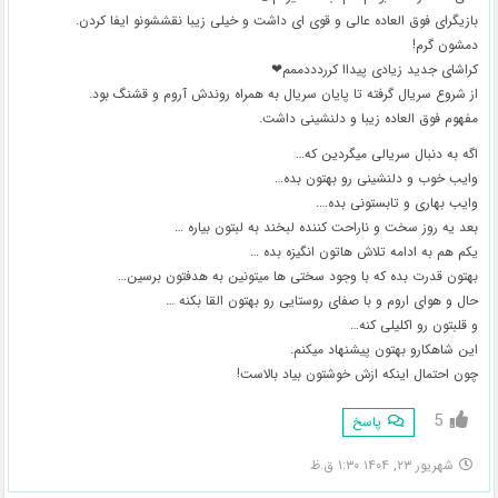
بازیگرای فوق العاده عالی و قوی ای داشت و خیلی زیبا نقششونو ایفا کردن.
دمشون گرم!
کراشای جدید زیادی پیداا کرردددممم❤
از شروع سریال گرفته تا پایان سریال به همراه روندش آروم و قشنگ بود.
مفهوم فوق العاده زیبا و دلنشینی داشت.
اگه به دنبال سریالی میگردین که…
وایب خوب و دلنشینی رو بهتون بده…
وایب بهاری و تابستونی بده….
بعد یه روز سخت و ناراحت کننده لبخند به لبتون بیاره …
یکم هم به ادامه تلاش هاتون انگیزه بده …
بهتون قدرت بده که با وجود سختی ها میتونین به هدفتون برسین…
حال و هوای اروم و با صفای روستایی رو بهتون القا بکنه …
و قلبتون رو اکلیلی کنه…
این شاهکارو بهتون پیشنهاد میکنم.
چون احتمال اینکه ازش خوشتون بیاد بالاست!
5
پاسخ
شهریور ۲۳, ۱۴۰۴ ۱:۳۰ ق.ظ