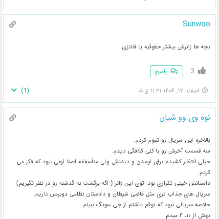
Sunwoo
بچه ها ژانرش بیشتر حقوقیه یا فانتزی
3
پاسخ
)
1
(
اسفند ۱۷, ۱۴۰۴ ۱۱:۳۱ ق.ظ
نوه وی وو شیان
بالاخره این سریال رو تموم کردم.
سه قسمت آخرش رو با کلی کلافگی دیدم.
خیلی انتظار کشیدم برای اومدن و دیدنش ولی متأسفانه اصلا اونی نبود که فکر می
کردم.
داستانش خیلی تکراری بود. توی این ژانر ( اگه برگشت به گذشته رو در نظر نگیریم)
سریال های جذاب تری مثل قاضی شیطان و دادستان نظامی دوبرمن داریم.
خلاصه سریالی نبود که توقع داشتم از جی سونگ ببینم.
بهش از ۱۰، ۴ میدم.