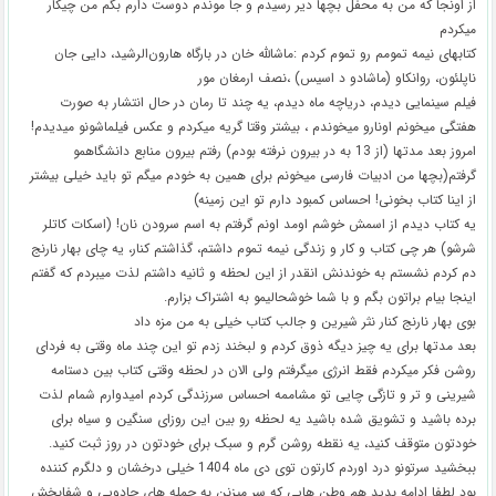
از اونجا که من به محفل بچها دیر رسیدم و جا موندم دوست دارم بگم من چیکار
میکردم
کتابهای نیمه تمومم رو تموم کردم :ماشالله خان در بارگاه هارون‌الرشید، دایی جان
ناپلئون، روانکاو (ماشادو د اسیس) ،نصف ارمغان مور
فیلم سینمایی دیدم، دریاچه ماه دیدم، یه چند تا رمان در حال انتشار به صورت
هفتگی میخونم اونارو میخوندم ، بیشتر وقتا گریه میکردم و عکس فیلماشونو میدیدم!
امروز بعد مدتها (از 13 به در بیرون نرفته بودم) رفتم بیرون منابع دانشگاهمو
گرفتم(بچها من ادبیات فارسی میخونم برای همین به خودم میگم تو باید خیلی بیشتر
از اینا کتاب بخونی! احساس کمبود دارم تو این زمینه)
یه کتاب دیدم از اسمش خوشم اومد اونم گرفتم به اسم سرودن نان! (اسکات کاتلر
شرشو) هر چی کتاب و کار و زندگی نیمه تموم داشتم، گذاشتم کنار، یه چای بهار نارنج
دم کردم نشستم به خوندنش انقدر از این لحظه و ثانیه داشتم لذت میبردم که گفتم
اینجا بیام براتون بگم و با شما خوشحالیمو به اشتراک بزارم.
بوی بهار نارنج کنار نثر شیرین و جالب کتاب خیلی به من مزه داد
بعد مدتها برای یه چیز دیگه ذوق کردم و لبخند زدم تو این چند ماه وقتی به فردای
روشن فکر میکردم فقط انرژی میگرفتم ولی الان در لحظه وقتی کتاب بین دستامه
شیرینی و تر و تازگی چایی تو مشاممه احساس سرزندگی کردم امیدوارم شمام لذت
برده باشید و تشویق شده باشید یه لحظه رو بین این روزای سنگین و سیاه برای
خودتون متوقف کنید، یه نقطه روشن گرم و سبک برای خودتون در روز ثبت کنید.
ببخشید سرتونو درد اوردم کارتون توی دی ماه 1404 خیلی درخشان و دلگرم کننده
بود لطفا ادامه بدید هم وطن هایی که سر میزنن به جمله های جادویی و شفابخش