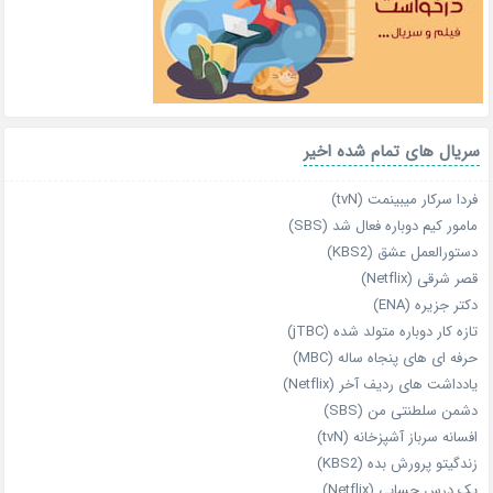
سریال های تمام شده اخیر
فردا سرکار میبینمت (tvN)
مامور کیم دوباره فعال شد (SBS)
دستورالعمل عشق (KBS2)
قصر شرقی (Netflix)
دکتر جزیره (ENA)
تازه‌ کار دوباره‌ متولد شده (jTBC)
حرفه‌ ای‌ های پنجاه‌ ساله (MBC)
یادداشت‌ های ردیف آخر (Netflix)
دشمن سلطنتی من (SBS)
افسانه سرباز آشپزخانه (tvN)
زندگیتو پرورش بده (KBS2)
یک درس حسابی (Netflix)