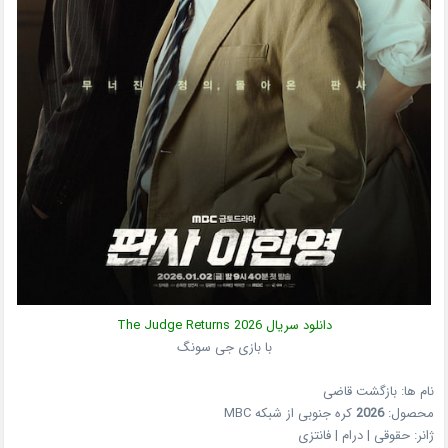
دانلود سریال
2026
The Judge Returns
با بازی جی سونگ
نام ها: بازگشت قاضی
محصول:
2026
کره جنوبی
از شبکه
MBC
ژانر:
حقوقی | درام | فانتزی