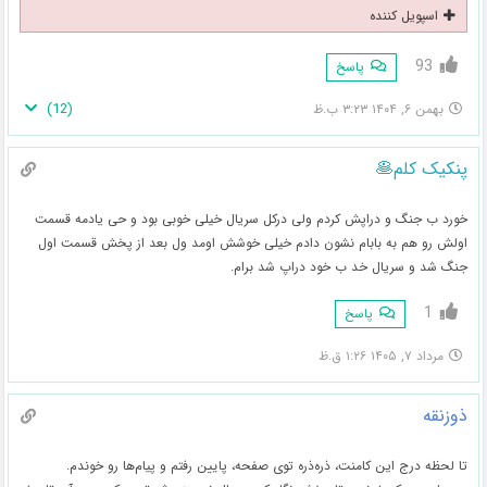
اسپویل کننده
93
پاسخ
)
12
(
بهمن ۶, ۱۴۰۴ ۳:۲۳ ب.ظ
پنکیک کلم🥞
خورد ب جنگ و دراپش کردم ولی درکل سریال خیلی خوبی بود و حی یادمه قسمت
اولش رو هم به بابام نشون دادم خیلی خوشش اومد ول بعد از پخش قسمت اول
جنگ شد و سریال خد ب خود دراپ شد برام.
1
پاسخ
مرداد ۷, ۱۴۰۵ ۱:۲۶ ق.ظ
ذوزنقه
تا لحظه درج این کامنت، ذره‌ذره توی صفحه، پایین رفتم و پیام‌ها رو خوندم.