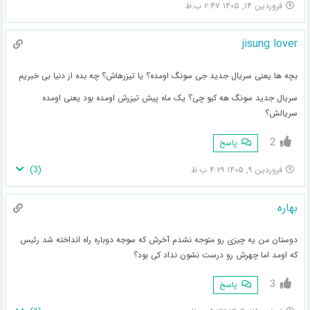
فروردین ۱۴, ۱۴۰۵ ۲:۴۷ ب.ظ
jisung lover
بچه ها یعنی سریال جدید جی سونگ اومده؟ یا تیزرهاش؟ چه بده از دنیا بی خبریم
سریال جدید سونگ هه کیو چی؟ یک ماه پیش تیزرش اومده بود یعنی اومده
سریالش؟
2
پاسخ
)
3
(
فروردین ۹, ۱۴۰۵ ۴:۲۹ ب.ظ
بهاره
دوستان من یه چیزی رو متوجه نشدم آخرش که سوجه دوباره راه انداخته شد رئیس
که اومد اما چهرش رو درست نشون نداد کی بود؟
3
پاسخ