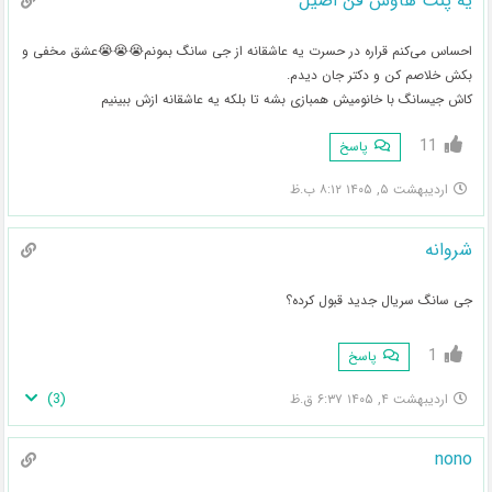
یه پنت هاوس فن اصیل
احساس می‌کنم قراره در حسرت یه عاشقانه از جی سانگ بمونم😭😭😭عشق مخفی و
بکش خلاصم کن و دکتر جان دیدم.
کاش جیسانگ با خانومیش همبازی بشه تا بلکه یه عاشقانه ازش ببینیم
11
پاسخ
اردیبهشت ۵, ۱۴۰۵ ۸:۱۲ ب.ظ
شروانه
جی سانگ سریال جدید قبول کرده؟
1
پاسخ
)
3
(
اردیبهشت ۴, ۱۴۰۵ ۶:۳۷ ق.ظ
nono