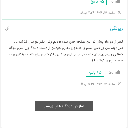
6
پاسخ
اسفند ۱۳, ۱۴۰۴ ۷:۲۶ ب.ظ
ریونگی
کمتر از دو ماه پیش تو این صفحه جمع شده بودیم ولی انگار دو سال گذشته… .
نمی‌دونم من بی‌حس شدم یا همه‌چیز معنای خودشو از دست داده؟ این سری دیگه
کامنتای پروموویزم نیومدم بخونم. تو این چند روز فکر کنم تیزرای کامبک بنگتن بیاد،
همینم ازمون گرفتن =)
26
پاسخ
اسفند ۱۳, ۱۴۰۴ ۵:۳۰ ق.ظ
نمایش دیدگاه های بیشتر