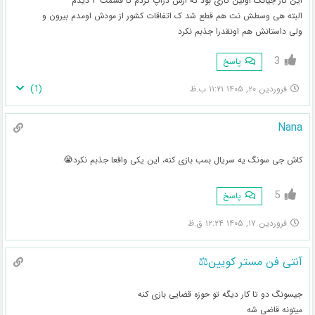
این کار جیانگ اولین کاری بود که ازش دراپ کردم تا قسمت ۳ دیدم
البته هی وسطش نت هم قطع شد ک اتفاقات کشور از مودش اومدم بیرون و
ولی داستانش هم اونقدرا جذبم نکرد
3
پاسخ
)
1
(
فروردین ۲۰, ۱۴۰۵ ۱۱:۲۱ ب.ظ
Nana
کاش جی سونگ یه سریال بمب بازی کنه، این یکی واقعا جذبم نکرد😭
5
پاسخ
فروردین ۱۷, ۱۴۰۵ ۱۲:۲۴ ق.ظ
آنتی فن مستر کویین⚖️
جیسونگ دو تا کار دیگه تو حوزه قضایی بازی کنه
میتونه قاضی شه