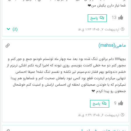
شما نیاز دارن یکیش من❤️
13
پاسخ
)
2
(
اردیبهشت ۷, ۱۴۰۵ ۱:۲۳ ق.ظ
ماهی(mahsa)
بچهاااااا دلم براتون تنگ شده بود بعد سه چهار ماه تونستم خودمو جمع و جور کنم و
مجبور کنم دو سه خطی کامنت بنویسم، روزی نبوده که اخیرا گریه نکنم اشکی نریزم از
خشم دندونامو بهم فشار ندم،سینم تیر نکشه و نفسم تنگ نشه! عمیقا احساس
تنهایی میکردم اینترنت قطع بود کسی نبود باهاش صحبت کنم و شماهارو هم پیدا
نمیکردم که با خوندن صحبتاتون لحظه ای احساس ارامش و امنیت کنم خوشحال
جمعتون رو پیدا کردم 💔
9
پاسخ
اردیبهشت ۶, ۱۴۰۵ ۲:۴۹ ق.ظ