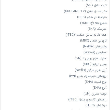
ثبت عشق (tvN)
قدر مطلق عشق (COUPANG TV)
دلباخته تو شدم (SBS)
قلمرو طلا (Disney+)
مترسک (ENA)
همه داریم تلاش میکنیم (jTBC)
تاج بی‌ نقص (MBC)
واندرفولز (Netflix)
معکوس (Wavve)
سلول های یومی 3 (tvN)
وکیل ارواح (SBS)
آرزو های مرگبار (Netflix)
رویاهای دیوانه‌ وار بتنی (tvN)
اوج قدرت (ENA)
آبرو (ENA)
بوسه سیرن (tvN)
راهنمای کاربردی عشق (jTBC)
درخشان (jTBC)