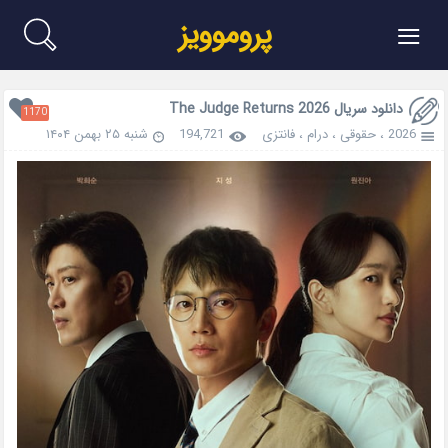
≡
پروموویز
دانلود سریال The Judge Returns 2026
1170
2026
،
حقوقی
،
درام
،
فانتزی
194,721
شنبه ۲۵ بهمن ۱۴۰۴