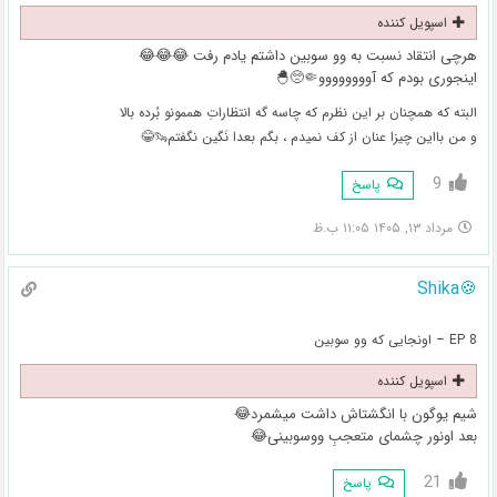
اسپویل کننده
هرچی انتقاد نسبت به وو سوبین داشتم یادم رفت 😂😂😂
اینجوری بودم که آوووووووو🤏🥺🐣
البته که همچنان بر این نظرم که چاسه گه انتظاراتِ هممونو بُرده بالا
و من بااین چیزا عنان از کف نمیدم ، بگم بعدا نَگین نگفتم🦦😂
9
پاسخ
مرداد ۱۳, ۱۴۰۵ ۱۱:۰۵ ب.ظ
🍪Shika
EP 8 – اونجایی که وو سوبین
اسپویل کننده
شیم یوگون با انگشتاش داشت میشمرد😂
بعد اونور چشمای متعجبِ ووسوبینی😂
21
پاسخ