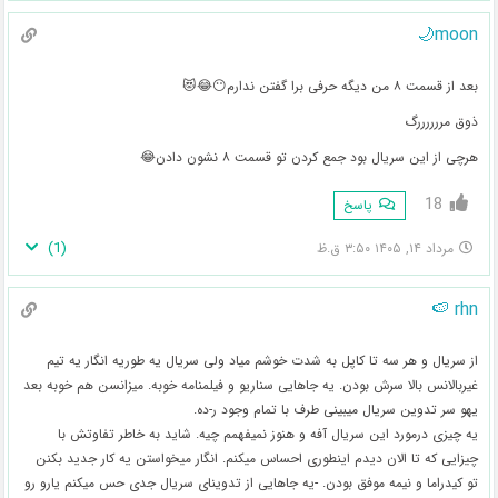
moon🌙
بعد از قسمت ۸ من دیگه حرفی برا گفتن ندارم😶😂😻
ذوق مررررررگ
هرچی از این سریال بود جمع کردن تو قسمت ۸ نشون دادن😂
18
پاسخ
)
1
(
مرداد ۱۴, ۱۴۰۵ ۳:۵۰ ق.ظ
rhn 🍉
از سریال و هر سه تا کاپل به شدت خوشم میاد ولی سریال یه طوریه انگار یه تیم
غیربالانس بالا سرش بودن. یه جاهایی سناریو و فیلمنامه خوبه. میزانسن هم خوبه بعد
یهو سر تدوین سریال میبینی طرف با تمام وجود ر-ده.
یه چیزی درمورد این سریال آفه و هنوز نمیفهمم چیه. شاید به خاطر تفاوتش با
چیزایی که تا الان دیدم اینطوری احساس میکنم. انگار میخواستن یه کار جدید بکنن
تو کیدراما و نیمه موفق بودن. -یه جاهایی از تدوینای سریال جدی حس میکنم یارو رو