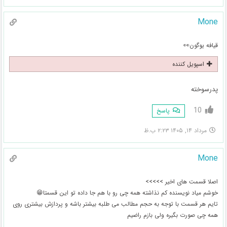
Mone
قیافه یوگون👀
اسپویل کننده
پدرسوخته
10
پاسخ
مرداد ۱۴, ۱۴۰۵ ۲:۲۳ ب.ظ
Mone
اصلا قسمت های اخیر >>>>>
خوشم میاد نویسنده کم نذاشته همه چی رو با هم جا داده تو این قسمتا😁
تایم هر قسمت با توجه به حجم مطالب می طلبه بیشتر باشه و پردازش بیشتری روی
همه چی صورت بگیره ولی بازم راضیم