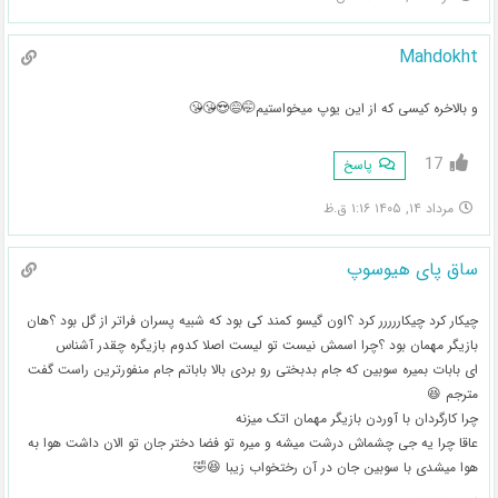
Mahdokht
و بالاخره کیسی که از این یوپ میخواستیم🤭😅😍😘😘
17
پاسخ
مرداد ۱۴, ۱۴۰۵ ۱:۱۶ ق.ظ
ساق پای هیوسوپ
چیکار کرد چیکاررررر کرد ؟اون گیسو کمند کی بود که شبیه پسران فراتر از گل بود ؟هان
بازیگر مهمان بود ؟چرا اسمش نیست تو لیست اصلا کدوم بازیگره چقدر آشناس
ای بابات بمیره سوبین که جام بدبختی رو بردی بالا باباتم جام منفورترین راست گفت
مترجم 😆
چرا کارگردان با آوردن بازیگر مهمان اتک میزنه
عاقا چرا یه جی چشماش درشت میشه و میره تو فضا دختر جان تو الان داشت هوا به
هوا میشدی با سوبین جان در آن رختخواب زیبا 😆🤣