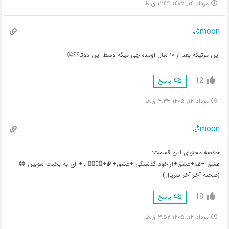
مرداد ۱۴, ۱۴۰۵ ۱۱:۴۴ ق.ظ
moon🌙
این مرتیکه بعد از ۱۰ سال اومده چی میگه وسط این دوتا؟؟🤬
12
پاسخ
مرداد ۱۴, ۱۴۰۵ ۴:۳۳ ق.ظ
moon🌙
خلاصه محتوای این قسمت:
عشق +غم+عشق+از خود گذشتگی +عشق+🫂+👩‍❤️‍💋‍👨….+ ای به بختت سوبین 😂
(صحنه آخر آخر سریال)
18
پاسخ
مرداد ۱۴, ۱۴۰۵ ۳:۵۲ ق.ظ