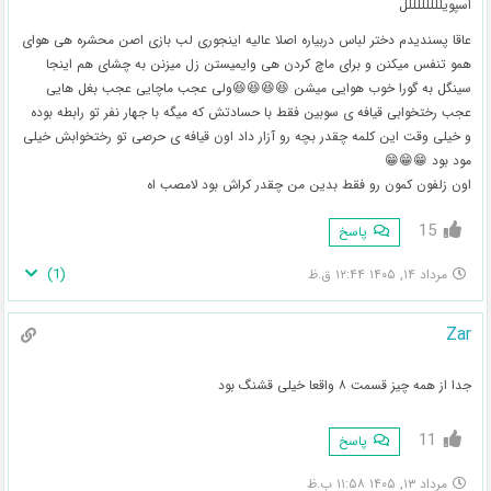
اسپویللللللللل
عاقا پسندیدم دختر لباس دربیاره اصلا عالیه اینجوری لب بازی اصن محشره هی هوای
همو تنفس میکنن و برای ماچ کردن هی وایمیستن زل میزنن به چشای هم اینجا
سینگل به گورا خوب هوایی میشن 😆😆😆😆ولی عجب ماچایی عجب بغل هایی
عجب رختخوابی قیافه ی سوبین فقط با حسادتش که میگه با جهار نفر تو رابطه بوده
و خیلی وقت این کلمه چقدر بچه رو آزار داد اون قیافه ی حرصی تو رختخوابش خیلی
مود بود 😁😁😁
اون زلفون کمون رو فقط بدین من چقدر کراش بود لامصب اه
15
پاسخ
)
1
(
مرداد ۱۴, ۱۴۰۵ ۱۲:۴۴ ق.ظ
Zar
جدا از همه چیز قسمت ۸ واقعا خیلی قشنگ بود
11
پاسخ
مرداد ۱۳, ۱۴۰۵ ۱۱:۵۸ ب.ظ