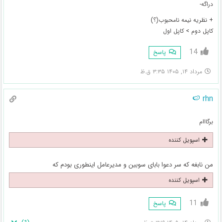
دراگه-
+ نظریه نیمه نامحبوب(؟)
کاپل دوم > کاپل اول
14
پاسخ
مرداد ۱۴, ۱۴۰۵ ۳:۳۵ ق.ظ
rhn 🍉
برگااام
اسپویل کننده
من نابغه که سر دعوا بابای سوبین و مدیرعامل اینطوری بودم که
اسپویل کننده
11
پاسخ