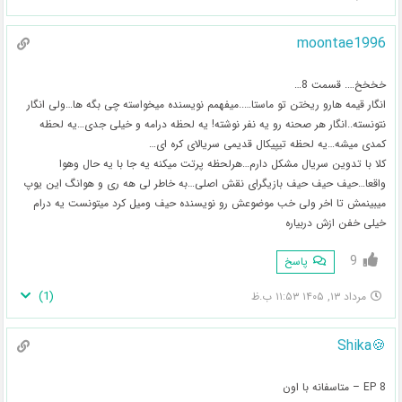
moontae1996
خخخخ…. قسمت 8…
انگار قیمه هارو ریختن تو ماستا…..میفهمم نویسنده میخواسته چی بگه ها…ولی انگار
نتونسته..انگار هر صحنه رو یه نفر نوشته! یه لحظه درامه و خیلی جدی…یه لحظه
کمدی میشه…یه لحظه تیپیکال قدیمی سریالای کره ای…
کلا با تدوین سریال مشکل دارم…هرلحظه پرتت میکنه یه جا با یه حال وهوا
واقعا…حیف حیف حیف بازیگرای نقش اصلی…به خاطر لی هه ری و هوانگ این یوپ
میبینمش تا اخر ولی خب موضوعش رو نویسنده حیف ومیل کرد میتونست یه درام
خیلی خفن ازش دربیاره
9
پاسخ
)
1
(
مرداد ۱۳, ۱۴۰۵ ۱۱:۵۳ ب.ظ
🍪Shika
EP 8 – متاسفانه با اون