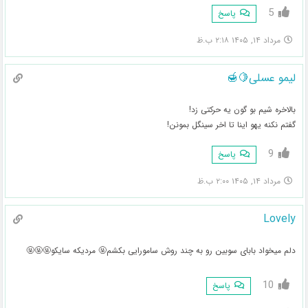
5
پاسخ
مرداد ۱۴, ۱۴۰۵ ۲:۱۸ ب.ظ
لیمو عسلی🍋🍯
بالاخره شیم بو گون یه حرکتی زد!
گفتم نکنه یهو اینا تا اخر سینگل بمونن!
9
پاسخ
مرداد ۱۴, ۱۴۰۵ ۲:۰۰ ب.ظ
Lovely
دلم میخواد بابای سوبین رو به چند روش سامورایی بکشم🤬 مردیکه سایکو🤬🤬🤬
10
پاسخ