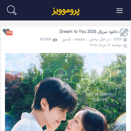
≡
پروموویز
دانلود سریال Dream to You 2026
966
2026
،
در حال پخش
،
عاشقانه
،
کمدی
68,869
دوشنبه ۱۲ مرداد ۱۴۰۵