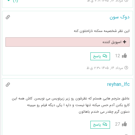
)
1
(
مرداد ۱۴, ۱۴۰۵ ۳:۱۹ ق.ظ
دوک سون
این نظر شخصیمه ممکنه ناراحتتون کنه
اسپویل کننده
12
پاسخ
مرداد ۱۴, ۱۴۰۵ ۲:۳۰ ق.ظ
reyhan_lfc
عاشق مترجم هایی هستم که نظرشون رو زیر زیرنویس می نویسن. کاش همه این
کارو بکنن آدم حس میکنه تنها نیست و داره ا یکی دیگه فیلم رو میبینه
دمتون گرم چقدر می خندم باهاتون
27
پاسخ