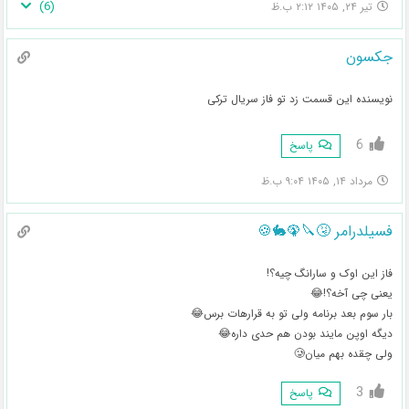
)
6
(
تیر ۲۴, ۱۴۰۵ ۲:۱۲ ب.ظ
جکسون
نویسنده این قسمت زد تو فاز سریال ترکی
6
پاسخ
مرداد ۱۴, ۱۴۰۵ ۹:۰۴ ب.ظ
فسیلدرامر 🤧🔪🦚🐇🍪
فاز این اوک و سارانگ چیه؟!
یعنی چی آخه؟!😂
بار سوم بعد برنامه ولی تو به قرارهات برس😂
دیگه اوپن مایند بودن هم حدی داره😂
ولی چقده بهم میان🥲
3
پاسخ