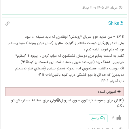
مرداد ۱۳, ۱۴۰۵ ۱۱:۰۱ ب.ظ
🍪Shika
EP 8 – من شاید خودِ سریال *روندش* اونقدری که باید سلیقه ام نبود
ولی انقدر بازیگرارو دوست داشتم و کُلییَتِ سناریو (دنبال کردن رویاها) مورد پسندم
بود که دلم نیومد ادامه ندم ؛
گفتم یه کامنت بذارم برای دوستای قشنگمون که دراپ کردن ، اپیزود 8 *بنظرم*
خیلییییی قشنگ بود (نویسنده هرچی حقه داشت این قسمت رو کرد😁💗)
اگه دوست داشتین همینجوری این یدونه قسمتو ببینین (قسمتای قبلو ندیدینم
ندیدین) که حداقل با دیدِ قشنگی دراپ کرده باشین😁☺️🎀💕
تازه آخرای EP 8
اسپویل کننده
(تلاش برای وسوسه کردنتون بدونِ اسپویل😂ولی برای احتیاط میذارمش تو
تگ)
6
پاسخ