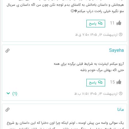
هیجانش و داستان باحالش به کامنتای بدم توجه نکن چون من اگه داستان ی سریال
منو نگیره خیلی راحت دراپ میکنم🍓😌
11
پاسخ
اردیبهشت ۱۶, ۱۴۰۵ ۷:۵۰ ق.ظ
Sayeha
آرزو میکنم اینترنت به شرایط قبلی برگرده برای همه
حتی اگه بهاش مرگ خودم باشه
15
پاسخ
)
1
(
اردیبهشت ۱۴, ۱۴۰۵ ۱۱:۵۱ ب.ظ
مانا
یک سوالی واسه من پیش اومده ، اونم اینکه چرا اون دخترا که این داستان رو شروع