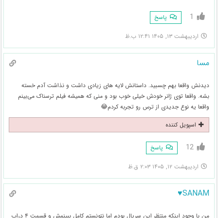
1
پاسخ
اردیبهشت ۱۳, ۱۴۰۵ ۱۲:۴۱ ب.ظ
مسا
دیدنش واقعا بهم چسبید. داستانش لایه های زیادی داشت و نذاشت آدم خسته
بشه. واقعا توی ژانر خودش خیلی خوب بود و منی که همیشه فیلم ترسناک می‌بینم
واقعا یه نوع جدیدی از ترس رو تجربه کردم😂
اسپویل کننده
12
پاسخ
اردیبهشت ۱۲, ۱۴۰۵ ۲:۰۳ ق.ظ
SANAM♥
من با وجود اینکه منتظر این سریال بودم اما نتونستم کامل ببینمش و قسمت ۴ دراپ