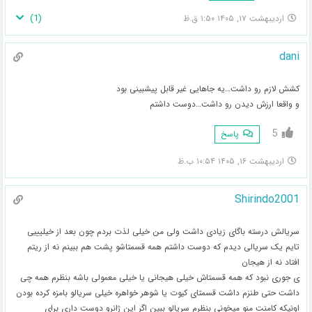
)
1
(
اردیبهشت ۱۷, ۱۴۰۵ ۱:۵۰ ق.ظ
dani
کشش لازم رو داشت…یه جاهایی غیر قابل پیشبینی بود
و واقعا ارزش دیدن رو داشت…دوست داشتم
5
پاسخ
اردیبهشت ۱۶, ۱۴۰۵ ۱۰:۵۴ ب.ظ
Shirindo2001
سریالش درسته باگای زیادی داشت ولی من خیلی لذت بردم چون بعد از خیلیییی
تایم یک سریالی دیدم که دوست داشتم همه قسمتاشو پشت هم ببینم نه از ریتم
افتاد نه از هیجان
ی جوری نبود که همه قسمتاش خیلی هیجانی یا خیلی معمولی باشه بنظرم همه چی
داشت حتی طنزم داشت قسمتای کیوت یا شوهر خواهره خیلی سریالو بامزه کرده بودن
اونیکه کامنت منو میخونی بنظرم سریالو ببین اگر این ژانرو دوست داری برای