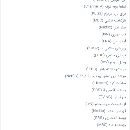
قطعا بچه توئه (Channel A)
برای دزد عزیزم (KBS2)
بازگشت قاضی (MBC)
هنر سارا (Netflix)
تب بهاری (tvN)
آیدل من (ENA)
روزهای طلایی ما (KBS2)
فردایی حتمی (jTBC)
وکیل مردم (tvN)
دوستم داشته باش (jTBC)
میشه این عشق رو ترجمه کرد؟ (Netflix)
ساخت کره (Disney+)
راننده تاکسی 3 (SBS)
تبهکاران (TVING)
از ندیدنت خوشبختم (tvN)
قهرمان نقدی (Netflix)
بوسه انفجاری (SBS)
رودخانه ماه (MBC)