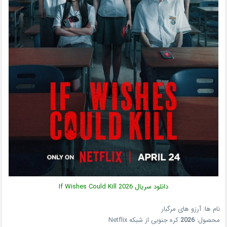
دانلود سریال
2026
If Wishes Could Kill
نام ها: آرزو های مرگبار
محصول:
2026
کره جنوبی
از شبکه
Netflix