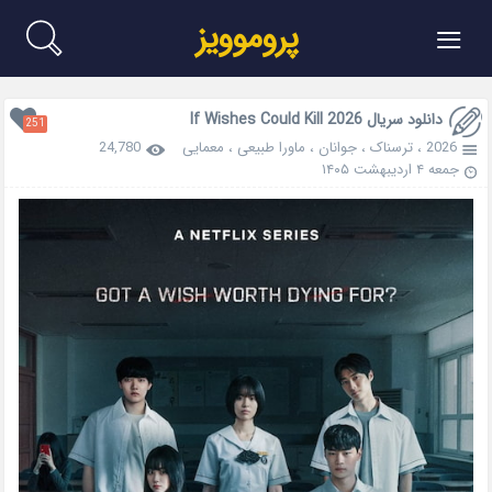
≡
پروموویز
دانلود سریال If Wishes Could Kill 2026
251
2026
،
ترسناک
،
جوانان
،
ماورا طبیعی
،
معمایی
24,780
جمعه ۴ اردیبهشت ۱۴۰۵