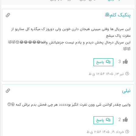
پنکیک کلم🥞
این سریال ها وفتی میبینی هیجان دارن خوبن ولی دوروز ک میگذره کل سناریو از
مغزت پاک میشع
این سریال درحال پخش دیدم و یادم نیست جزعتیاتش واقعا😂😂😂😂😂😔🤣🤣
🤣🤣
3
پاسخ
تیر ۱۳, ۱۴۰۵ ۱۲:۵۴ ق.ظ
نیلی
واییی چقدر کواننن شی وون نفرت انگیز بوددددد هر چی فحش بدم براش کمه 🤬😠
2
پاسخ
خرداد ۱۹, ۱۴۰۵ ۲:۵۶ ق.ظ