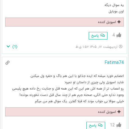
یه سوال دیگه
اون موبایل
اسپویل کننده
4
پاسخ
)
1
(
اردیبهشت ۱۷, ۱۴۰۵ ۱:۵۲ ق.ظ
Fatima74
اعصابم خورد میشه که ایده جذابو با این هم باگ و حفره ول میکنن.
شاید اسپویل ولی چیزی از داستان لو نمیره:
رو اعصاب تر از همه اش هم این که این همه قتل و جنایت رخ داده هیچ پلیسی
وجود نداره حتی الکی، صحنه جرم هم از چند سال قبل دست نخورده مونده!
خیلی سوالا بی جواب موند که قبلا گفتن. یک سوال هم من میگم
اسپویل کننده
12
پاسخ