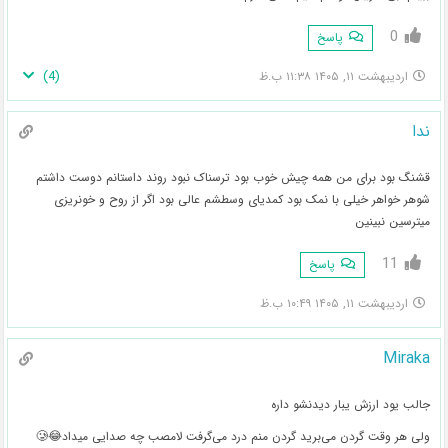
0
پاسخ
)
4
(
اردیبهشت ۱۱, ۱۴۰۵ ۱۱:۳۸ ب.ظ
ندا
قشنگ بود برای من همه چیش خوب بود ترسناک نبود روند داستانم دوست داشتم
شوهر خواهر خیلی با نمک بود کمدیای وسطشم عالی بود اگر از روح و خونریزی
میترسین نبینین
11
پاسخ
اردیبهشت ۱۱, ۱۴۰۵ ۱۰:۴۹ ب.ظ
Miraka
جالب یود ارزش یبار دیدنشو داره
ولی هر وقت گردن می‌برید گردن منم درد می‌گرفت لامصب چه صدایی میداد😂🥲