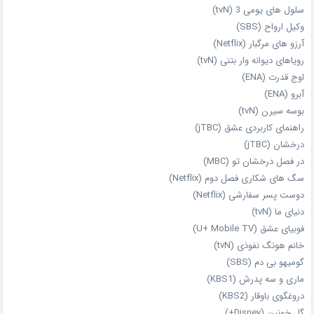
سلول های یومی 3 (tvN)
وکیل ارواح (SBS)
آرزو های مرگبار (Netflix)
رویاهای دیوانه‌ وار بتنی (tvN)
اوج قدرت (ENA)
آبرو (ENA)
بوسه سیرن (tvN)
راهنمای کاربردی عشق (jTBC)
درخشان (jTBC)
در فصل درخشان تو (MBC)
سگ های شکاری فصل دوم (Netflix)
دوست‌ پسر سفارشی (Netflix)
دنیای ما (tvN)
فوبیای عشق (U+ Mobile TV)
خانم هونگ نفوذی (tvN)
گومیهو بی دم (SBS)
ماری و سه پدرش (KBS1)
دروغگوی باوقار (KBS2)
گل خونین (Disney+)