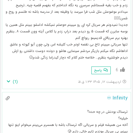
زدم و خب بقیه قسمتاشم سرسری یه نگاه انداختم که بفهمم قضیه چیه…ترجیح
میدادم موضوعش مثل شب فرا میرسد یا وظیفه بعد از مدرسه باشه نه طلسم و روح و
شمن🤦🏻‍♀️
جدیدا نمیدونم هر سریال کره ای رو میبینم حوصلم نمیکشه ادامشو ببینم مثل همین یا
بوسه سایرن که قسمت ۵ رو دیدم بعد دراپ زدم یا کلاس آیته وون قسمت ۸…بنظرم
بهتره برم سریالای قدیمیمو ریواچ کنم
تنها سریالی میبینم تاج بی نقصه اونم خب کلیشه اس ولی چون آیو کیوته و عاشق
اداهاشم نگاه میکنم بازیگر مردشم سینمایی هاشو و دونده دوست داشتنی رو ازش
دیدم خوشتیپه بنظرم… خلاصه ختم کلام که دچار کیدراما زدگی شدم🥴
6
پاسخ
)
1
(
اردیبهشت ۱۲, ۱۴۰۵ ۱:۳۳ ق.ظ
Infinity ♾️
ترسناک بودنش در چه حده؟َ
خیلیه؟
آخه من همیشه فیلم و سریالی اگه ترسناک باشه با همسرم می‌بینم میخوام اینو تنها
ببینم، بی سریال موندم تایم خالی دارم 🥲