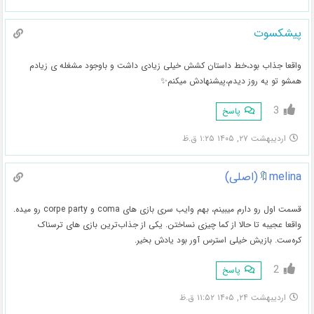
پیشکسوت
واقعا جذاب بود،خط داستان کشش خیلی زیادی داشت و باوجود مشغله ی زیادم
همشو تو یه روز‌ دیدم،پیشنهادش میکنم✨
3
پاسخ
اردیبهشت ۲۷, ۱۴۰۵ ۱:۲۵ ق.ظ
melina🔖(اصلی)
قسمت اول رو دارم میبینم، بهم وایب سری بازی های coma و corpe party رو میده.
واقعا عجیبه تا حالا از کما چیزی نساختن. یکی از جذاب‌ترین بازی های ترسناک
کره‌ست. بازیش خیلی استرس آور بود یادش بخیر.
2
پاسخ
اردیبهشت ۲۴, ۱۴۰۵ ۱۱:۵۲ ق.ظ