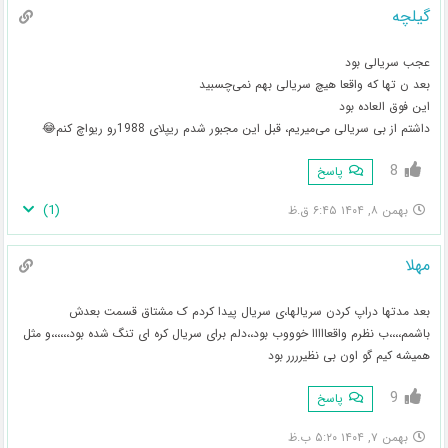
گیلچه
عجب سریالی بود
بعد ن تها که واقعا هیچ سریالی بهم نمی‌چسبید
این فوق العاده بود
داشتم از بی سریالی می‌میریم، قبل این مجبور شدم ریپلای 1988رو ریواچ کنم😂
8
پاسخ
)
1
(
بهمن ۸, ۱۴۰۴ ۶:۴۵ ق.ظ
مهلا
بعد مدتها دراپ کردن سریالها،ی سریال پیدا کردم ک مشتاق قسمت بعدش
باشمم،،،،ب نظرم واقعااااا خوووب بود،،دلم برای سریال کره ای تنگ شده بود،،،،،،و مثل
همیشه کیم گو اون بی نظیرررر بود
9
پاسخ
بهمن ۷, ۱۴۰۴ ۵:۲۰ ب.ظ