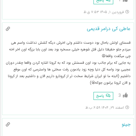
1
پاسخ
فروردین ۱, ۱۴۰۵ ۷:۵۳ ق.ظ
عاطی کی درامر قدیمی
قسمتای اولش باحال بود دوست داشتم ولی اخرش دیگه کشش نداشت واسم هی
میزدم جلو حقیقتا دلیل قتل شوهره خیلی مسخره بود بعد اون بابا بزرگه اون اخر اخه
چی میگفت واقعا😩
یه جایی که برام جالب بود ا‌ون قسمتش بود که به کرونا اشاره کردن واقعا چقدر دوران
عجیبی بود واسه کل دنیا وچه زود یادمون رفت سختی ها واسترسی که اون موقع
داشتیم (البته ما تو ایران شرایط سخت تر از کرونارو داریم الان و داشتیم بعد از کرونا
و الان کرونا برامون جوکه😬)
3
پاسخ
اسفند ۲۹, ۱۴۰۴ ۶:۵۹ ب.ظ
جینو