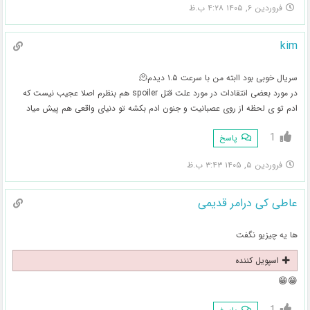
فروردین ۶, ۱۴۰۵ ۴:۲۸ ب.ظ
kim
سریال خوبی بود اابته من با سرعت ۱.۵ دیدم🫠
در مورد بعضی انتقادات در مورد علت قتل spoiler هم بنظرم اصلا عجیب نیست که
ادم تو ی لحظه از روی عصبانیت و جنون ادم بکشه تو دنیای واقعی هم پیش میاد
1
پاسخ
فروردین ۵, ۱۴۰۵ ۳:۴۳ ب.ظ
عاطی کی درامر قدیمی
ها یه چیزیو نگفت
اسپویل کننده
😁😁