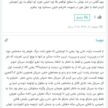
بهم گفتن در حد موش ـه سطح توقعم بالا بود خیلی خورد تو ذوقم به زور تمومش
کردم اصلا با عقل جور در نمیومد اخرشم خیلی مسخره بود بنظرم
0
پاسخ
اسفند ۲۱, ۱۴۰۴ ۶:۰۷ ب.ظ
مهسا
تا قسمت یازده عالی بود یعنی تا اونجایی که هنوز علت مرگ شوهر زنه مشخص نبود
اما در چرررررت ترین و پرررررت ترین حالت ممکن و تنها با پوچ ترین تعریف که نفر
سایکو بوده همین و فقط به خاطر یه انتقاد مسخره زده نفرو ترکونده سریال تموم
میشه اونم چی زنی که از یه خانواده ی درست و حسابیه!!!!! یعنی اگه از قسمت اول
می دونستم پشت این همه بدو بدو و معماهای خفن سریال همچین دلایل ک*شعری
نهفته قسمت اول دراپ می کردم کل سریال دهه نمرش پایان بندی صفر… امتیازم به
کل سریال بعد دلایل قاتل و مشخص شدن علت و معلول و اونهمه دویدن نمره ی
دوئه به سریال اونم به خاطر تعلیق هیجان سریال وگرنه محتواش زیر صفر بود بابا یه
منطق می زدید پشتش یعنی چی تا نویسنده دیگه مغزش نمی کشه میگین هیچی
فقط یارو سایکو بوده بابا تمام سایکو ها دلیل دارن برای خودشون یکیش قتلای
ناموسی یا قتلای سریالی مثله خفاش شب و…جمش کنید اینهمه مارو کشوندید تهش