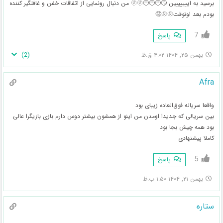
برسید به اییییییین 🙄😶😶😶🫥🫥 من دنبال رونمایی از اتفاقات خفن و غافلگیر کننده
بودم بعد اونوقت🫥🫥🤔
7
پاسخ
)
2
(
بهمن ۲۵, ۱۴۰۴ ۴:۰۲ ق.ظ
Afra
واقعا سریاله فوق‌العاده زیبای بود
بین سریالی که جدیدا اومدن من اینو از همشون بیشتر دوس دارم بازی بازیگرا عالی
بود همه چیش بجا بود
کاملا پیشنهادی
5
پاسخ
بهمن ۲۱, ۱۴۰۴ ۱:۵۰ ب.ظ
ستاره