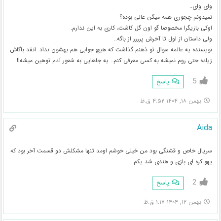
وای وای..
نمیدونم چجوری همه میگن عالی بوده؟
اوکی بازیگرا مخصوصا گو اون گل کاشت، کاری به این ندارم.
ولی داستان از اول تا آخرش پرررر از باگه..
نویسنده یه عالمه سوال تو ذهنم گذاشت که هیچ جوابی هم بهشون نداد. انقد باگاش
زیاده حتی روم نمیشه به کسی معرفی کنم.. یه جاهایی به شعور آدم توهین میشه!!
5
پاسخ
بهمن ۱۸, ۱۴۰۴ ۴:۵۲ ق.ظ
Aida
سریال خاص و قشنگی بود من خیلی خوشم اومد تنها مشکلش دو قسمت آخر بود که
یهو کره ای بازی و هندی شد یکم
2
پاسخ
بهمن ۱۲, ۱۴۰۴ ۱:۱۷ ق.ظ