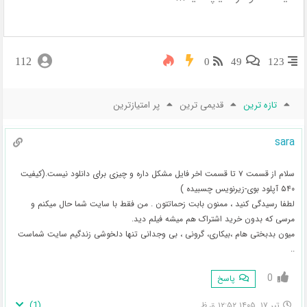
112
0
49
123
تازه ترین
قدیمی ترین
پر امتیازترین
sara
سلام از قسمت ۷ تا قسمت اخر فایل مشکل داره و چیزی برای دانلود نیست.(کیفیت
۵۴۰ آپلود بوی-زیرنویس چسبیده )
لطفا رسیدگی کنید ، ممنون بابت زحماتتون . من فقط با سایت شما حال میکنم و
مرسی که بدون خرید اشتراک هم میشه فیلم دید.
میون بدبختی هام ،بیکاری، گرونی ، بی وجدانی تنها دلخوشی زندگیم سایت شماست
..
0
پاسخ
)
1
(
تیر ۱۷, ۱۴۰۵ ۱۲:۵۲ ق.ظ