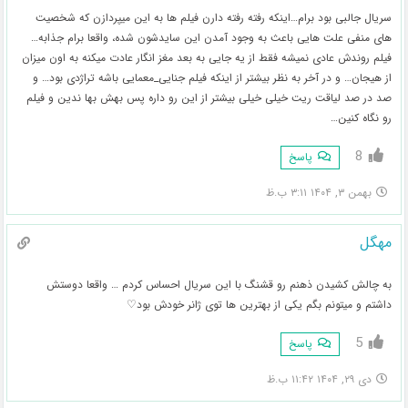
سریال جالبی بود برام…اینکه رفته رفته دارن فیلم ها به این میپردازن که شخصیت
های منفی علت هایی باعث به وجود آمدن این سایدشون شده، واقعا برام جذابه…
فیلم روندش عادی نمیشه فقط از یه جایی به بعد مغز انگار عادت میکنه به اون میزان
از هیجان… و در آخر به نظر بیشتر از اینکه فیلم جنایی_معمایی باشه تراژدی بود… و
صد در صد لیاقت ریت خیلی خیلی بیشتر از این رو داره پس بهش بها ندین و فیلم
رو نگاه کنین…
8
پاسخ
بهمن ۳, ۱۴۰۴ ۳:۱۱ ب.ظ
مهگل
به چالش کشیدن ذهنم رو قشنگ با این سریال احساس کردم … واقعا دوستش
داشتم و میتونم بگم یکی از بهترین ها توی ژانر خودش بود♡
5
پاسخ
دی ۲۹, ۱۴۰۴ ۱۱:۴۲ ب.ظ