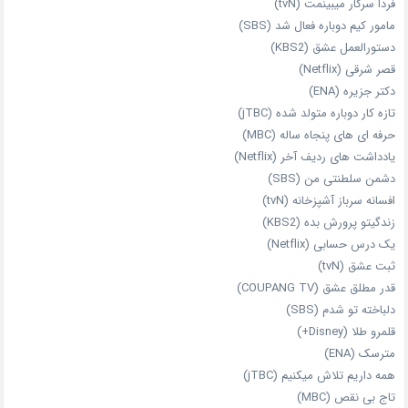
فردا سرکار میبینمت (tvN)
مامور کیم دوباره فعال شد (SBS)
دستورالعمل عشق (KBS2)
قصر شرقی (Netflix)
دکتر جزیره (ENA)
تازه‌ کار دوباره‌ متولد شده (jTBC)
حرفه‌ ای‌ های پنجاه‌ ساله (MBC)
یادداشت‌ های ردیف آخر (Netflix)
دشمن سلطنتی من (SBS)
افسانه سرباز آشپزخانه (tvN)
زندگیتو پرورش بده (KBS2)
یک درس حسابی (Netflix)
ثبت عشق (tvN)
قدر مطلق عشق (COUPANG TV)
دلباخته تو شدم (SBS)
قلمرو طلا (Disney+)
مترسک (ENA)
همه داریم تلاش میکنیم (jTBC)
تاج بی‌ نقص (MBC)