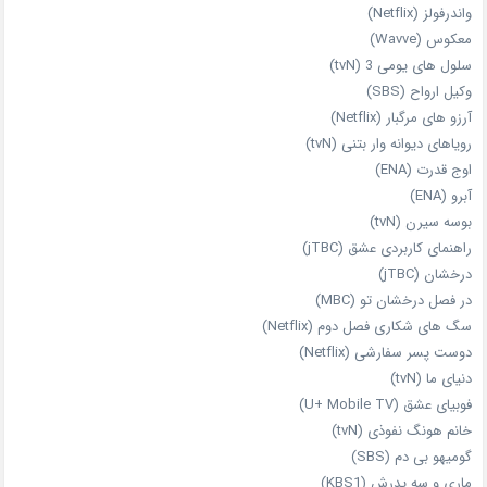
واندرفولز (Netflix)
معکوس (Wavve)
سلول های یومی 3 (tvN)
وکیل ارواح (SBS)
آرزو های مرگبار (Netflix)
رویاهای دیوانه‌ وار بتنی (tvN)
اوج قدرت (ENA)
آبرو (ENA)
بوسه سیرن (tvN)
راهنمای کاربردی عشق (jTBC)
درخشان (jTBC)
در فصل درخشان تو (MBC)
سگ های شکاری فصل دوم (Netflix)
دوست‌ پسر سفارشی (Netflix)
دنیای ما (tvN)
فوبیای عشق (U+ Mobile TV)
خانم هونگ نفوذی (tvN)
گومیهو بی دم (SBS)
ماری و سه پدرش (KBS1)