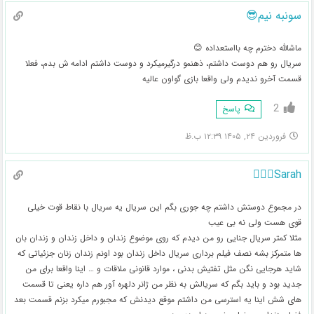
سونبه نیم😎
ماشالله دخترم چه بااستعداده 😊
سریال رو هم دوست داشتم، ذهنمو درگیرمیکرد و دوست داشتم ادامه ش بدم، فعلا
قسمت آخرو ندیدم ولی واقعا بازی گواون عالیه
2
پاسخ
فروردین ۲۴, ۱۴۰۵ ۱۲:۳۹ ب.ظ
Sarah🏃🏻‍♀️
در مجموع دوستش داشتم چه جوری بگم این سریال یه سریال با نقاط قوت خیلی
قوی هست ولی نه بی عیب
مثلا کمتر سریال جنایی رو من دیدم که روی موضوع زندان و داخل زندان و زندان بان
ها متمرکز بشه نصف فیلم برداری سریال داخل زندان بود اونم زندان زنان جزئیاتی که
شاید هرجایی نگن مثل تفتیش بدنی ، موارد قانونی ملاقات و … اینا واقعا برای من
جدید بود و باید بگم که سریالش به نظر من ژانر دلهره آور هم داره یعنی تا قسمت
های شش اینا یه استرسی من داشتم موقع دیدنش که مجبورم میکرد بزنم قسمت بعد