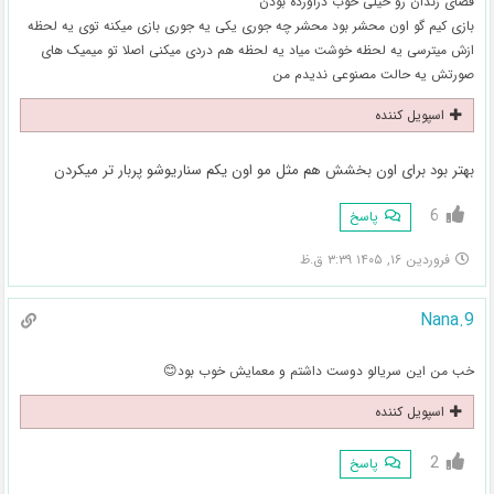
فضای زندان رو خیلی خوب دراورده بودن
بازی کیم گو اون محشر بود محشر چه جوری یکی یه جوری بازی میکنه توی یه لحظه
ازش میترسی یه لحظه خوشت میاد یه لحظه هم دردی میکنی اصلا تو میمیک های
صورتش یه حالت مصنوعی ندیدم من
اسپویل کننده
بهتر بود برای اون بخشش هم مثل مو اون یکم سناریوشو پربار تر میکردن
6
پاسخ
فروردین ۱۶, ۱۴۰۵ ۳:۳۹ ق.ظ
Nana.9
خب من این سریالو دوست داشتم و معمایش خوب بود😊
اسپویل کننده
2
پاسخ