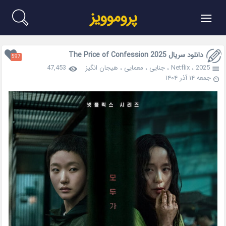
≡
پروموویز
دانلود سریال The Price of Confession 2025
597
2025
،
Netflix
،
جنایی
،
معمایی
،
هیجان انگیز
47,453
جمعه ۱۴ آذر ۱۴۰۴