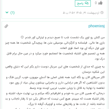
0
پاسخ
)
1
(
اردیبهشت ۳۱, ۱۴۰۵ ۶:۵۲ ب.ظ
phoenixsj
من کلش رو توی یک نشست شب تا صبح دیدم و لیترالی کور شدم. 🙂
بازی ها عالی.. فیلمنامه و کارگردانی..موسیقی متن ها..پیچیدگی شخصیت ها..همه چیز
توی لول دیگه ای بود اصلا..فوق العاده.
همه ی تصمیم های اشتباه شخصیت ها اعصابمو خورد میکرد و در عین حال برام قابل
درک بود.
یه چیزی که جدای از شخصیت های این سریال دوست دارم بگم این که دنیای واقعی
این شکلیه دوستان.
اکثر سریالای الان رو نگاه کنید همه نقش اصلی ها آدمای مهربون، خوب، گرین فلگ و
بدون اشتباهین که اگر هم درامایی دارن و ماجرایی بینشون پیش میاد از روی سوء
تفاهمه یا نهایتا یه قاتل یا ویلن عجیب غریبی اومده بوده وسط.
درحالی که همین الان من به خودم و اطرافیانم نگاه میکنم و بی نهایت حرف اشتباه و
رفتار اشتباه هست که میبینم. هیچ کس نیست که حداقل یکی دو تا رفتار ناجالب و بد
نداشته باشه. از عادت ها و رفتارهای ساده و کوچیک گرفته تا بزرگ.