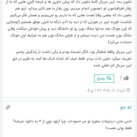
نشون بده. این سریال کاملا نشون داد که پیش داوری ها و نتیجه گیری هایی که ما از
رفتار اطرافیانمون تو ذهنمون انجام میدیم، روی رفتار ما هم تاثیر میذاره. اینو هم
نشون داد که بعضی وقتا نعمت هایی که ما داریم رو نمی‌بینیم و همش فکر می‌کنیم
شکست خورده ایم، در صورتی که از دید یه آدم دیگه ما خیلی موفق هستیم (اونجایی
که اون جونگ بعد مدتها سانگ یون رو تو دانشگاه دید و پیش خودش میگفت وقتی
سانگ یون هست من دیده نمیشم و از طرفی سانگ یون هم به شرایط اون جونگ
حسادت می‌کرد)
این سریال واقعا شاهکار بود، انگار نشسته بودم و یکی داشت از زندگیش واسم
تعریف میکرد، خیلی لذت بردم. فقط حیف که تعداد لایک ها کمه، به نظرم در حق
این سریال کم لطفی شده
7
پاسخ
خرداد ۲۰, ۱۴۰۵ ۱:۳۸ ق.ظ
ته جو
ادمی جان، دردوبلات بخوره تو سر حسودات، چرا آپلود بوی از ۴ به دانلود نمیشه؟
فقط پولی هست!