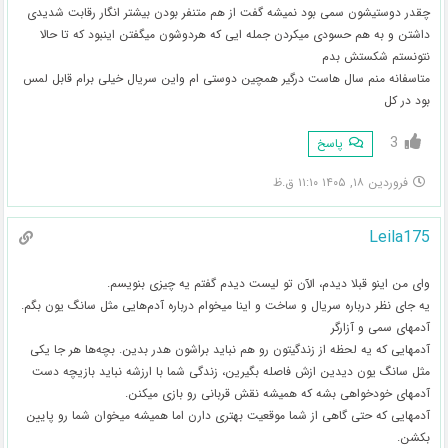
چقدر دوستیشون سمی بود نمیشه گفت از هم متنفر بودن بیشتر انگار رقابت شدیدی
داشتن و به هم حسودی میکردن جمله ایی که هردوشون میگفتن اینبود که تا حالا
نتونستم شکستش بدم
متاسفانه منم سال هاست درگیر همچین دوستی ام واین سریال خیلی برام قابل لمس
بود در کل
3
پاسخ
فروردین ۱۸, ۱۴۰۵ ۱۱:۱۰ ق.ظ
Leila175
وای من اینو قبلا دیدم، الآن تو لیست دیدم گفتم یه چیزی بنویسم.
یه جای نظر درباره سریال و ساخت و اینا میخوام درباره آدم‌هایی مثل سانگ یون بگم.
آدمهای سمی و آزار‌گر
آدمهایی که یه لحظه از زندگیتون رو هم نباید براشون هدر بدین. بچه‌ها هر جا یکی
مثل سانگ یون دیدین ازش فاصله بگیرین، زندگی شما با ارزشه نباید بازیچه دست
آدمهای خودخواهی بشه که همیشه نقش قربانی رو بازی میکنن.
آدمهایی که حتی گاهی از شما موقعیت بهتری دارن اما همیشه میخوان شما رو پایین
بکشن.