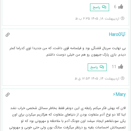
6
پاسخ
اردیبهشت ۱۸, ۱۴۰۵ ۶:۳۵ ب.ظ
🦊Haro0
بی نهایت سریال قشنگی بود و فیلمنامه قوی داشت، که من جدیدا توی کدراما کمتر
دیدم. بازی پارک جیهیون رو هم من خیلی دوست داشتم.
11
پاسخ
اردیبهشت ۱۴, ۱۴۰۵ ۱۲:۵۴ ق.ظ
Mary⚡️
الان که بهش فکر میکنم رابطه ی این دونفر فقط بخاطر مسائل شخصی خراب نشد
اینا کلا دو نوع آدم متفاوت بودن از دنیاهای متفاوت که هرکاریم میکردن برای اون
یکی سوءتفاهم ایجاد میشد اون جونگ آدم با ملاحظه و مهربونی بود که تو
تصمیماتش احساسات بقیه رو درنظر میگرفت سانگ یون ولی حتی خوبی و مهربونی