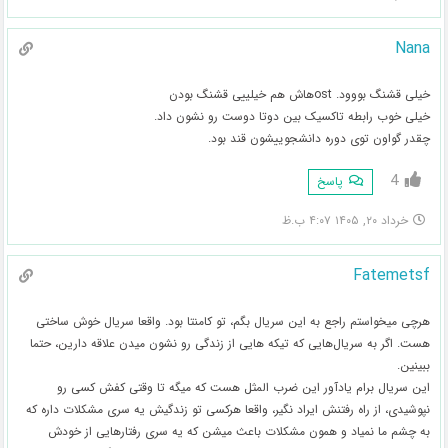
Nana
خیلی قشنگ بووود. ostهاش هم خیلییی قشنگ بودن
خیلی خوب رابطه تاکسیک بین دوتا دوست رو نشون داد.
چقدر گواون توی دوره‌ دانشجوییشون قند بود.
4
پاسخ
خرداد ۲۰, ۱۴۰۵ ۴:۰۷ ب.ظ
Fatemetsf
هرچی میخواستم راجع به این سریال بگم، تو کامنتا بود. واقعا سریال خوش ساختی
هست. اگر به سریال‌هایی که تیکه هایی از زندگی رو نشون میدن علاقه دارین، حتما
ببینین.
این سریال برام یادآور این ضرب المثل هست که میگه تا وقتی کفش کسی رو
نپوشیدی، از راه رفتنش ایراد نگیر، واقعا هرکسی تو زندگیش یه سری مشکلات داره که
به چشم ما نمیاد و همون مشکلات باعث میشن که یه سری رفتارهایی از خودش