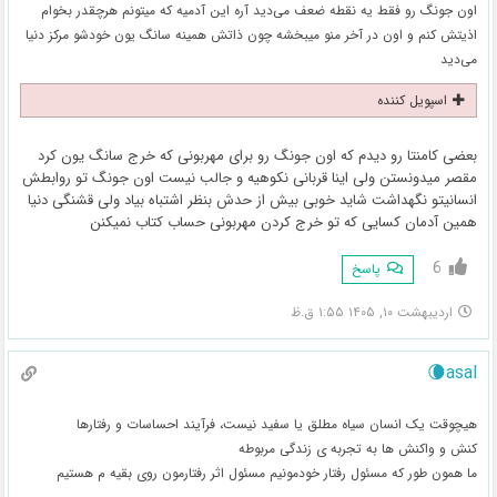
اون جونگ رو فقط یه نقطه ضعف می‌دید آره این آدمیه که میتونم هرچقدر بخوام
اذیتش کنم و اون در آخر منو میبخشه چون ذاتش همینه سانگ یون خودشو مرکز دنیا
می‌دید
اسپویل کننده
بعضی کامنتا رو دیدم که اون جونگ رو برای مهربونی که خرج سانگ یون کرد
مقصر میدونستن ولی اینا قربانی نکوهیه و جالب نیست اون جونگ تو روابطش
انسانیتو نگهداشت شاید خوبی بیش از حدش بنظر اشتباه بیاد ولی قشنگی دنیا
همین آدمان کسایی که تو خرج کردن مهربونی حساب کتاب نمیکنن
6
پاسخ
اردیبهشت ۱۰, ۱۴۰۵ ۱:۵۵ ق.ظ
asal🌘
هیچوقت یک انسان سیاه مطلق یا سفید نیست، فرآیند احساسات و رفتارها
کنش و واکنش ها به تجربه ی زندگی مربوطه
ما همون طور که مسئول رفتار خودمونیم مسئول اثر رفتارمون روی بقیه م هستیم