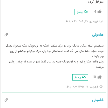
منو لال کرده
4
پاسخ
فروردین ۳۱, ۱۴۰۵ ۷:۴۱ ق.ظ
هَلمونی
نمیفهمم اینکه میگن سانگ یون رو درک میکنن اینکه به اونجونگ میگه میخوام زندگی
توهم خراب بشه مثل من اگه فقط احساسش بود بازم درک میکردم میگفتم از روی
بیچارگیشه
ولی واقعا اینکارو کرد و به اونجونگ ضربه زد لین فقط نشون میده که چقدر روانش
مریضه
10
پاسخ
فروردین ۱۹, ۱۴۰۵ ۲:۰۰ ق.ظ
هَلمونی