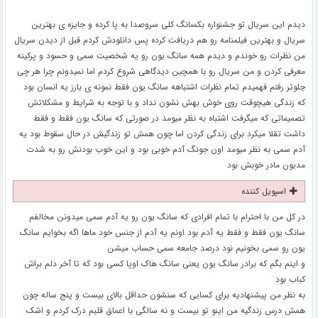
دیدم این سریال تو جشنواره بکسانگ کلی سروصدا به پا کرده و جایزه ی بهترین
سریال و بهترین فیلمنامه رو هم دریافت کرده پس دانلودش کردم قبل از دیدن سریال
من نظرات رو خوندم و دیدم همه سانگ یون رو یه شخصیت سمی و حسود و پرکینه
معرفی کردن و من سریال رو با همچین دیدگاهی شروع کردم اما نمیدونم چرا هر چی
جلوتر رفتم فهمیدم تمام نظرات اشتباهه سانگ یون فقط نمونه ی بارز یه انسان بود
که زندگی هیچوقت روی خوش بهش نشون نداد و با توجه به شرایط و مشکلاتش
تصمیماتی که میگرفت اشتباه به نظر میومد در صورتی که سانگ یون فقط و فقط
داشت تقلا میکرد برای زندگی کردن اما چون همش تو زندگیش در حال سقوط بود یه
آدم سمی به نظر میومد اون جونگ آدم خوبی بود و این خوب بودنش رو به شدت
مدیون مادر خوبش بود
اسپویل کننده
در کل من با احترام با تمام افرادی که سانگ یون رو یه آدم سمی میدونن مخالفم
سانگ یون فقط و فقط یه آدم بود اونم یه آدم از جنس خود ماها اگه بخوایم سانگ
یون رو سمی بخونیم نود درصد جامعه سمی حساب میشن
و اینم بگم که برادر سانگ یون یعنی سانگ هاک اوپا کسی بود که تا آخر دلم براش
کباب بود
به نظر من پیشنهادیه برای کسایی که سنشون حداقل بالای بیست و پنج ساله چون
همش درس زندگیه من اینو تو بیست و نه سالگی با اعماق قلبم درک کردم و اشک