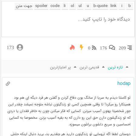
173
0
176
209
تازه ترین
قدیمی ترین
پر امتیازترین
hodap
تو کامنتا دیدم یه سریا از سانگ یون دفاع کردن و گفتن هر فرد دیگه ای هم بود
همینکارا رو میکرد! تا وقتی همچین کسی تو زندگیتون نباشه متوجه نمیشد چقدر این
جور شخصیتا بهتون آسیب میزنن. کسایی که فکر میکنن چون به خاطر فقدان یا دردی
که تو زندگیشون دارن حق این رو دارن که به بقیه آسیب بزنن. مخصوصا به کسایی
احساسین و سریع دلشون براشون میسوزه.
دوستان لطفا اگه ترومایی تو زندگیتون دارید هر چقدرم بد، برید دنبال اینکه حلش