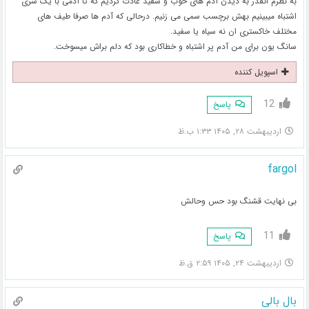
به نظرم انقدر به دیدن آدم های خوب و سفید عادت کردیم که تا آدمی با یک سری
اشتباه میبینیم بهش برچسب سمی می زنیم. درحالی که آدم ها صرفا طیف های
مختلف خاکستری ان نه سیاه یا سفید.
سانگ یون برای من آدم پر اشتباه و خطاکاری بود که دلم براش میسوخت.
اسپویل کننده
12
پاسخ
اردیبهشت ۲۸, ۱۴۰۵ ۱:۳۳ ب.ظ
fargol
بی نهایت قشنگ بود حس و‌حالش
11
پاسخ
اردیبهشت ۲۴, ۱۴۰۵ ۲:۵۹ ق.ظ
بال بالی