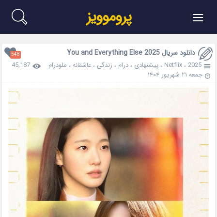
≡
پروموویز
دانلود سریال You and Everything Else 2025
548
2025
،
Netflix
،
پیشنهادی
،
درام
،
زندگی
،
عاشقانه
،
ملودرام
45,187
جمعه ۲۱ شهریور ۱۴۰۴