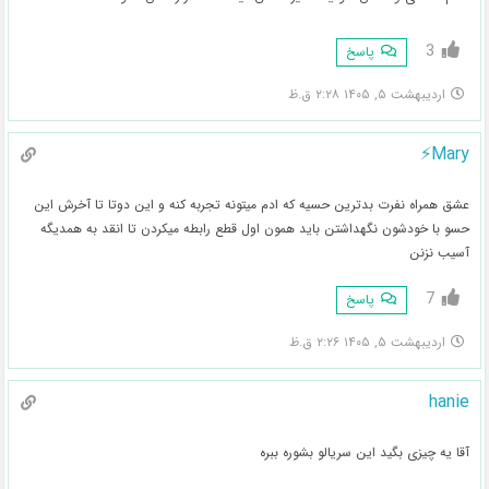
3
پاسخ
اردیبهشت ۵, ۱۴۰۵ ۲:۲۸ ق.ظ
Mary⚡️
عشق همراه نفرت بدترین حسیه که ادم میتونه تجربه کنه و این دوتا تا آخرش این
حسو با خودشون نگهداشتن باید همون اول قطع رابطه میکردن تا انقد به همدیگه
آسیب نزنن‌
7
پاسخ
اردیبهشت ۵, ۱۴۰۵ ۲:۲۶ ق.ظ
hanie
آقا یه چیزی بگید این سریالو بشوره ببره