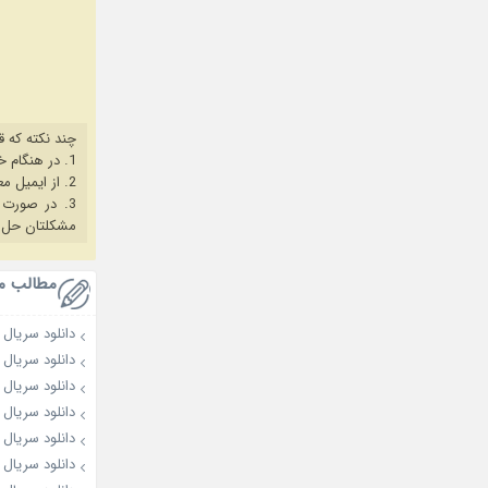
چند نکته که ق
1. در هنگام خرید حتما از آخرین نسخه مروگر فایرفاکس یا کروم استفاده کنید.
2. از ایمیل معتبر برای ثبت نام استفاده کنید.
3. در صورت بروز هرگونه مشکل در خرید، ابتدا
مشکلتان حل 
مطالب م
دانلود سریال My Bias, My Boss 2026
دانلود سریال Dream to You 2026
دانلود سریال Love on the Menu 2026
دانلود سریال The Apartment Job 2026
دانلود سریال Spooky in Love 2026
دانلود سریال OK! Let’s Get Divorced 2026