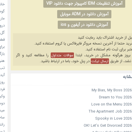
آموزش تنظیمات IDM کامپیوتر جهت دانلود VIP
خانم
گومی
آموزش دانلود در ADM موبایل
ماری
آموزش دانلود در آیفون و ios
دروغ
گل خو
بل از خرید اشتراک باید رعایت کنید
قطعا 
برای
بازگ
را مطالعه کنید و اگر
سوالات متداول
هنر سا
نشد، از طریق
در پنل خود، باما در ارتباط باشید.
ارسال تیکت
تب ب
آیدل
شابه
روزه
فردا
وکیل
دوست
میشه
ساخت 
رانند
تبهکا