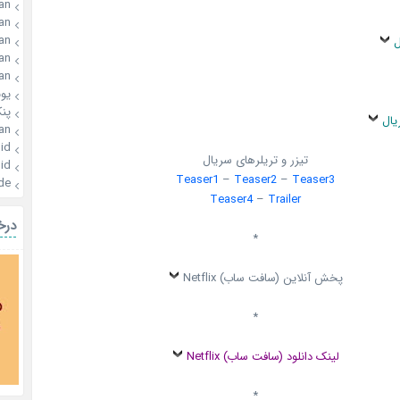
an
an
an
ل
an
an
یو
پن
یال
an
id
تیزر و تریلرهای سریال
id
Teaser1
–
Teaser2
–
Teaser3
de
Teaser4
–
Trailer
درخ
*
پخش آنلاین (سافت ساب) Netflix
*
لینک دانلود (سافت ساب) Netflix
*