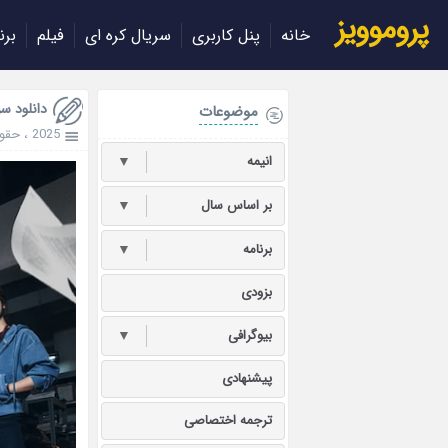
پروموویز
خانه
پنل کاربری
سریال کره ای
فیلم
برن
دانلود سریال 2025
موضوعات
2025
،
حقو
انیمه
▼
بر اساس سال
▼
برنامه
▼
بزودی
بیوگرافی
▼
پیشنهادی
ترجمه اختصاصی