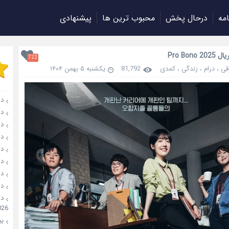
امه
درحال پخش
محبوب ترین ها
پیشنهادی
Pro Bono 
722
قی
،
درام
،
زندگی
،
کمدی
81,792
یکشنبه ۵ بهمن ۱۴۰۴
دانل
دانلو
دانل
دان
دانل
دانل
دانل
دانل
026
بیو