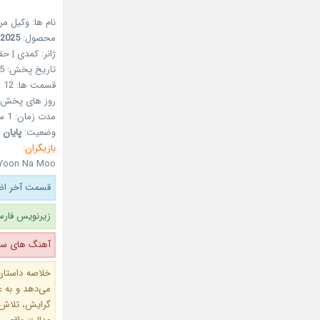
نام ها: وکیل مر
محصول:
2025
ژانر:
کمدی | حقو
تاریخ پخش:
5
قسمت ها:
12
روز های پخش:
مدت زمان:
1 ساعت و 20 دقیقه
وضعیت:
پایان 
بازیگران:
 Yoon Na Moo
قسمت آخر اضا
زیرنویس فارس
آهنگ های سری
خلاصه داستان
می‌دهد و به‌ ع
گرایش، تلاش م