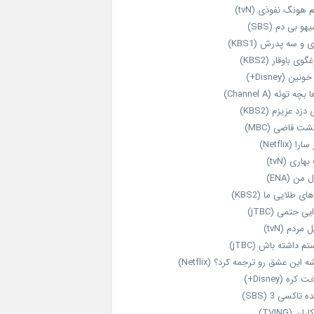
 هونگ نفوذی (tvN)
هو بی دم (SBS)
 و سه پدرش (KBS1)
گوی باوقار (KBS2)
نین (Disney+)
بچه توئه (Channel A)
 دزد عزیزم (KBS2)
شت قاضی (MBC)
را (Netflix)
هاری (tvN)
 من (ENA)
ای طلایی ما (KBS2)
یی حتمی (jTBC)
 مردم (tvN)
م داشته باش (jTBC)
 این عشق رو ترجمه کرد؟ (Netflix)
کره (Disney+)
ه تاکسی 3 (SBS)
ران (TVING)