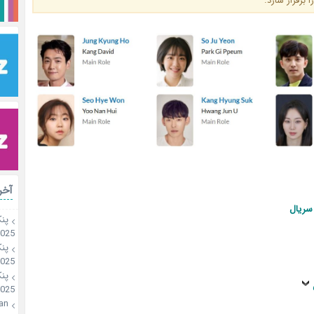
 برقرار سازد.
آخر
سریال
پن
2025
پن
2025
پن
2025
an