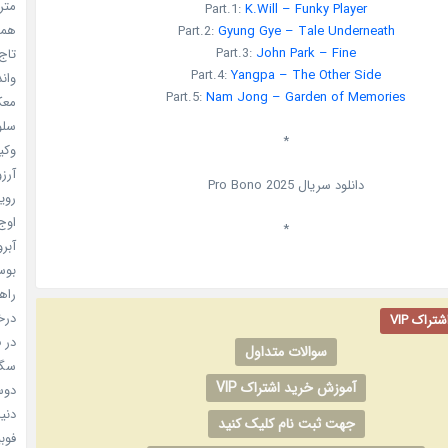
مترس
Part.1:
K.Will – Funky Player
همه 
Part.2:
Gyung Gye – Tale Underneath
Part.3:
John Park – Fine
تاج 
Part.4:
Yangpa – The Other Side
واندرف
Part.5:
Nam Jong – Garden of Memories
معکوس
سلول
*
وکیل
آرزو 
دانلود سریال
2025
Pro Bono
رویا
اوج 
*
آبرو (
بوسه
راهن
درخش
راک VIP
در ف
سوالات متداول
سگ ه
آموزش خرید اشتراک VIP
دوست
دنیای
جهت ثبت نام کلیک کنید
فوبیای