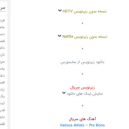
سری
نسخه بدون زیرنویس HDTV
فردا
*
مامو
دستو
نسخه بدون زیرنویس Netflix
قصر ش
دکتر
*
تازه
حرفه
دانلود زیرنویس از سابسورس
یادد
*
دشم
افسا
زیرنویس سریال
زندگ
نمایش لینک های دانلود
یک د
ثبت 
*
قدر م
دلبا
آهنگ های سریال
قلمرو 
Various Artists – Pro Bono