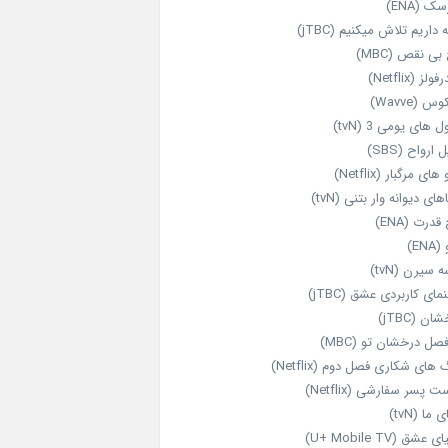
ک (ENA)
داریم تلاش میکنیم (jTBC)
بی‌ نقص (MBC)
ولز (Netflix)
 (Wavve)
 های یومی 3 (tvN)
 ارواح (SBS)
های مرگبار (Netflix)
های دیوانه‌ وار بتنی (tvN)
قدرت (ENA)
ENA)
 سیرن (tvN)
مای کاربردی عشق (jTBC)
ان (jTBC)
صل درخشان تو (MBC)
ای شکاری فصل دوم (Netflix)
‌ پسر سفارشی (Netflix)
 ما (tvN)
 عشق (U+ Mobile TV)