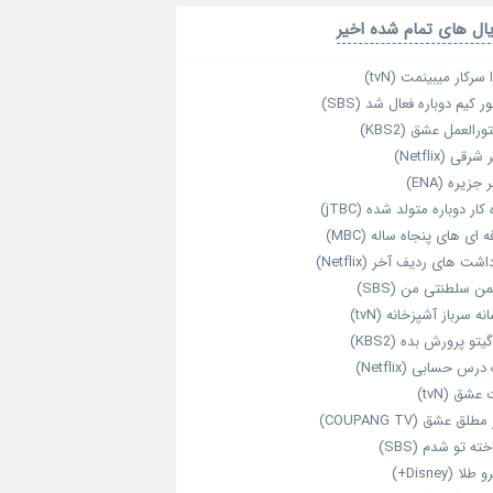
ال های تمام شده اخیر
 سرکار میبینمت (tvN)
ر کیم دوباره فعال شد (SBS)
رالعمل عشق (KBS2)
رقی (Netflix)
 جزیره (ENA)
‌ کار دوباره‌ متولد شده (jTBC)
‌ ای‌ های پنجاه‌ ساله (MBC)
اشت‌ های ردیف آخر (Netflix)
ن سلطنتی من (SBS)
نه سرباز آشپزخانه (tvN)
یتو پرورش بده (KBS2)
رس حسابی (Netflix)
عشق (tvN)
طلق عشق (COUPANG TV)
خته تو شدم (SBS)
طلا (Disney+)