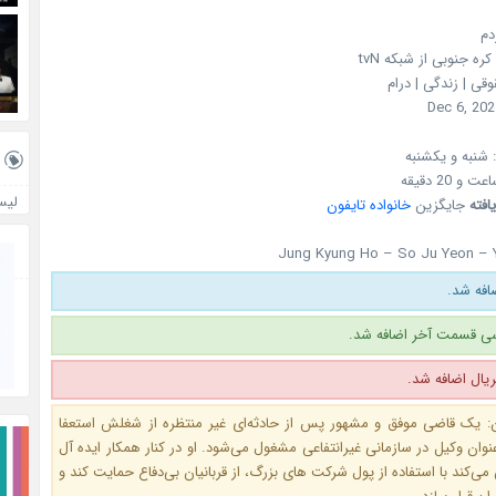
دم
کره جنوبی
از شبکه
tvN
قی | زندگی | درام
Dec 6, 202
شنبه و یکشنبه
لیس
یافته
جایگزین
خانواده تایفون
Jung Kyung Ho – So Ju Yeon –
فه شد.
ی قسمت آخر اضافه شد.
ال اضافه شد.
: یک قاضی موفق و مشهور پس از حادثه‌ای غیر منتظره از شغلش استعفا
نوان وکیل در سازمانی غیرانتفاعی مشغول می‌شود. او در کنار همکار ایده‌ آل‌
ی‌کند با استفاده از پول شرکت‌ های بزرگ، از قربانیان بی‌دفاع حمایت کند و