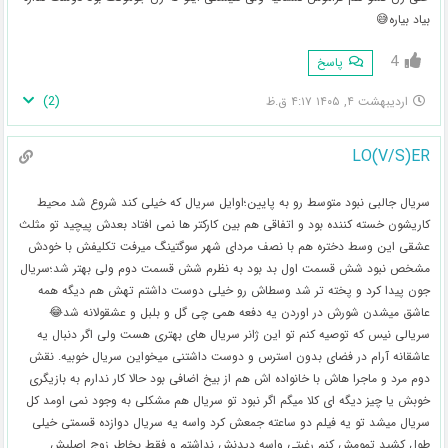
بیاد بیاره😅
4
پاسخ
)
2
(
اردیبهشت ۴, ۱۴۰۵ ۴:۱۷ ق.ظ
LO(V/S)ER
سریال جالبی نبود متوسط رو به پایین؛اوایل سریال که خیلی کند شروع شد محیط
کاریشون خسته کننده بود و اتفاقی هم بین کارکتر ها نمی افتاد بعدش پیچید تو مثلث
عشقی این وسط دختره هم با نصف مردای شهر سوگتینگ میرفت تکلیفش با خودش
مشخص نبود شش قسمت اول بد بود به نظرم شش قسمت دوم ولی بهتر شد؛سریال
جون پیدا کرد و پخته تر شد وسطاش رو خیلی دوست داشتم تهش هم دیگه همه
عاشق میشدن شورش در اوردن یه دفعه همی چی گل و بلبل و عشقولانه شد😂
سریالی نیس که توصیه کنم تو این ژانر سریال های بهتری هست ولی اگر دنبال یه
عاشقانه آرام در فضای بدون استرس و دوست داشتنی میخواین سریال خوبیه. نقش
دوم مرد و ماجرا هاش با خانواده اش هم از بیخ اضافی بود حالا کار ندارم به بازیگری
خوبش یا چیز دیگه ای کلا میگم اگر نبود تو سریال هم مشکلی به وجود نمی اومد کل
سریال میشد تو یه فیلم دو ساعته جمعش کرد واسه یه سریال دوازده قسمتی خیلی
طول کشید تمومش کنم رغبتی واسه دیدنش نداشتم و فقط بخاطر زوج اصلیش