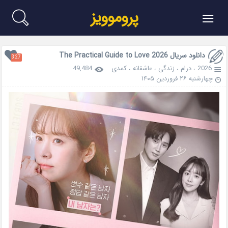
≡
پروموویز
دانلود سریال The Practical Guide to Love 2026
327
2026
،
درام
،
زندگی
،
عاشقانه
،
کمدی
49,484
چهارشنبه ۲۶ فروردین ۱۴۰۵