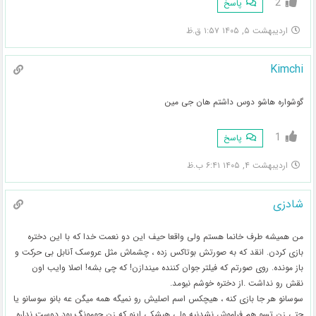
2
پاسخ
اردیبهشت ۵, ۱۴۰۵ ۱:۵۷ ق.ظ
Kimchi
گوشواره هاشو دوس داشتم هان جی مین
1
پاسخ
اردیبهشت ۴, ۱۴۰۵ ۶:۴۱ ب.ظ
شادزی
من همیشه طرف خانما هستم ولی واقعا حیف این دو نعمت خدا که با این دختره
بازی کردن. انقد که به صورتش بوتاکس زده ، چشماش مثل عروسک آنابل بی حرکت و
باز مونده. روی صورتم که فیلتر جوان کننده میندازن! که چی بشه! اصلا وایب اون
نقش رو نداشت .از دختره خوشم نیومد.
سوسانو هر جا بازی کنه ، هیچکس اسم اصلیش رو نمیگه همه میگن عه بانو سوسانو یا
حتی زن تسو هم فراموش نشدنیه ولی هیشکی اینو که زن جومونگ بود دوست نداره