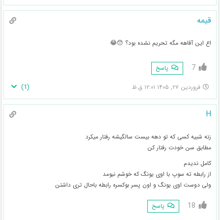
قیمه
اع این آقاهه مگه تحریم نشده بود؟ 😯😂
7
پاسخ
)
1
(
فروردین ۲۷, ۱۴۰۵ ۱۲:۰۱ ق.ظ
H
زنه شبیه کسی که تو دهه بیست سالگیشه رفتار میکرد
مطابق سن خودت رفتار کن
کامل ندیدم
از رابطه ته سوپ با اوی یونگ که خوشم نیومد
ولی دوست اوی یونگ و اون پسر بوکسره رابطه باحال تری داشتن
18
پاسخ