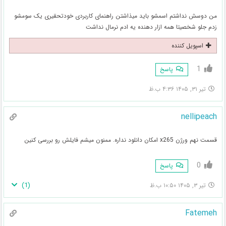
من دوسش نداشتم اسمشو باید میذاشتن راهنمای کاربردی خودتحقیری یک سومشو
زدم جلو شخصیتا همه ازار دهنده یه ادم نرمال نداشت
اسپویل کننده
1
پاسخ
تیر ۳۱, ۱۴۰۵ ۴:۳۶ ب.ظ
nellipeach
قسمت نهم ورژن x265 امکان دانلود نداره. ممنون میشم فایلش رو بررسی کنین
0
پاسخ
)
1
(
تیر ۳, ۱۴۰۵ ۱۰:۵۰ ب.ظ
Fatemeh