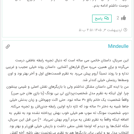
دوست داشتم ادامه بدم..
2
پاسخ
اردیبهشت ۳, ۱۴۰۵ ۴:۵۱ ب.ظ
Mindeulle
این سریال، داستان خانمی سی ساله است که دنبال تجربه رابطه عاطفی درست
می‌گرده و برای همین، می‌ره سراغ قرارهای آشنایی. داستان روند خیلی عجیب و غریبی
نداره و با روند نسبتاً آروم پیش می‌ره. به نظرم قسمت‌های اول و آخر بهتر بود و اون
وسط‌ها ریتمش خیلی کندتر شد.
‌من با ایده کلی داستان مشکل نداشتم ولی با بازیگرهای نقش اصلی و شیمی بینشون
چرا. اول اینکه به نظرم مدل شخصیت‌پردازی لی یی یونگ (با بازی هان جی مین)
واقعاً شخصیت یک خانم بالغ ۳۰ ساله نبود. حتی اکت چهره‌اش و زبان بدنش خیلی
جاها شبیه یه دختر ۲۰ ساله بود که تازه داره اولین رابطه جدی‌اش رو تجربه می‌کنه.
دوم، شخصیت سونگ ته سوپ هم خیلی خوب بهش پرداخته نشده بود به نظرم. به
اضافه اینکه واقعاً به نظرم نقش یه مردم آروم بهش نمی‌یاد. =) من قبل این سریال،
ملکه اشک‌ها رو دیدم که اونجا نقش منفی داشت و بازیش خیلی قوی‌تر و بهتر بود.
انتخاب مدل مو و لباس برای بازیگرها هم به نظرم می‌تونست بهتر باشه. آخه کفش