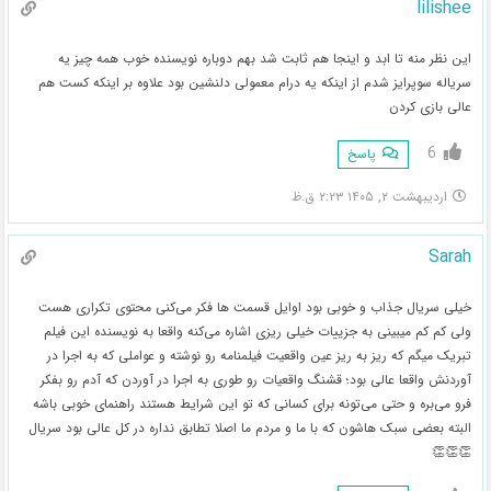
lilishee
این نظر منه تا ابد و اینجا هم ثابت شد بهم دوباره نویسنده خوب همه چیز یه
سریاله سوپرایز شدم از اینکه یه درام معمولی دلنشین بود علاوه بر اینکه کست هم
عالی بازی کردن
6
پاسخ
اردیبهشت ۲, ۱۴۰۵ ۲:۲۳ ق.ظ
Sarah
خیلی سریال جذاب و خوبی بود اوایل قسمت ها فکر می‌کنی محتوی تکراری هست
ولی کم کم میبینی به جزییات خیلی ریزی اشاره می‌کنه واقعا به نویسنده این فیلم
تبریک میگم که ریز به ریز عین واقعیت فیلمنامه رو نوشته و عواملی که به اجرا در
آوردنش واقعا عالی بود؛ قشنگ واقعیات رو طوری به اجرا در آوردن که آدم رو بفکر
فرو می‌بره و حتی می‌تونه برای کسانی که تو این شرایط هستند راهنمای خوبی باشه
البته بعضی سبک هاشون که با ما و مردم ما اصلا تطابق نداره در کل عالی بود سریال
👏👏👏