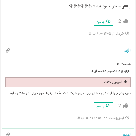
وااااای چقدر بد بود فیلمش👎👎👎👎👎👎
2
پاسخ
خرداد ۱, ۱۴۰۵ ۶:۰۰ ب.ظ
الهه
قسمت 8
تابلو بود تصمیم دختره اینه
اسپویل کننده
نمیدونم چرا اینقدر به هان جی مین هیت داده شده اینجا، من خیلی دوستش دارم.
2
پاسخ
اردیبهشت ۲۴, ۱۴۰۵ ۱۰:۴۰ ب.ظ
لیمو