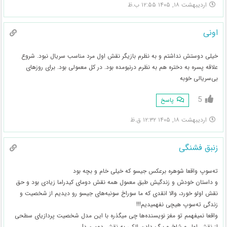
اردیبهشت ۱۸, ۱۴۰۵ ۱۲:۵۵ ب.ظ
اونی
خیلی دوستش نداشتم و به نظرم بازیگر نقش اول مرد مناسب سریال نبود. شروع
علاقه پسره به دختره هم به نظرم درنیومده بود. در کل معمولی بود. برای روزهای
بی‌سریالی خوبه
5
پاسخ
اردیبهشت ۱۸, ۱۴۰۵ ۱۲:۳۲ ق.ظ
زنبق فشنگی
ته‌سوپ واقعا شوهره برعکس جیسو که خیلی خام و بچه بود
و داستان خودش و زندگیش طبق معمول همه نقش دومای کیدراما زیادی بود و حق
نقش اولو خورد، والا انقدی که ما سوراخ سونبه‌های جیسو رو دیدیم از شخصیت و
زندگی ته‌سوپ هیچی نفهمیدیم!!!
واقعا نمیفهمم تو مغز نویسنده‌ها چی میگذره با این مدل شخصیت پردازیای سطحی
از نقش اول و شاخ و برگ دادن الکی به نقش دوم مرد!