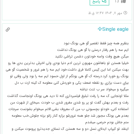
13
پاسخ
مهر ۷, ۱۴۰۴ ۱۲:۴۷ ق.ظ
Single eagle🦅
بنظرم همه چیز فقط تقصیر گو هی یونگ نبود
ایم سه را هم رفتار درستی با گو هی یونگ نداشت
میگن هیچ وقت واسه خودتون دشمن تراشی نکنید
خیلیا هستن تو باهاشون مهربون ترین ادم دنیا بودی ولی اخرش بدترین بدی ها رو
بهت میکنن اما این کِیس کاملا فرق داشت.خود ایم سه را هم غرور و شخصیت گو هی
یونگ رو خورد کرد.درسته ک گو هی یونگم از اول حسود ایم سه را بود ولی وقتی تو
بیای دست بزاری رو نقطه ضعف یکی و خوردش کنی معلومه ک کینه ازت ب دل
میگیره و میخواد سر ب تنت نباشه
مثلا اونجایی ک سه را رفت تبلیغ فیلمبرداری کنه تا دید هی یونگ اونجاست گذاشت
رفت و بعدم بهش گفت تو پر رو شدی مغرور شدی ب خودت ،میخای از شهرت من
استفاده کنی، خودتو بچسبونی ب من ک معروف بشی.الانم میخوام بشونمت سرجات
بعدم هی یونگ مجبور شد جلو همه غرورشو بزاره کنار زانو بزنه جلوش.خب معلومه
منم جاش بودم حرصی میشدم
اینقد تو کیپاپ ایدلای نسل دو و سه هستن ک نسلای جدیدترو پروموت میکنن و