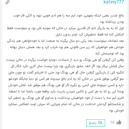
katimj777
بالغ شدن یعنی اینکه بفهمی، خود ایم سه را هم ادم خوبی نبود و الکی فاز خوب
بودن برداشته بود
اول که به یه بازیگر تازه کار قلدری میکرد در حالی که سونبه اش بود و میتونست فقط
کمکش کنه اما فقط تحقیرش کرد اونم بدون دلیل
بعد تصادف میتونست بعد یکی دو سال برگرده به صنعت اما با خودخواهی هم زندگی
خودش هم خواهرش که زیر سن قانونی هم بود خراب کرد و بعد همش دنبال بهانه
بود که توجیحش کنه
وقتی کن گرفتن گو هی یونگ رو دید از حسادت دوباره خواست برگرده در حالی بیست
سال قبلش بیکار بود اگر انقد عشق بازیگری بود چرا بیست سال کاری نکرد انگار کل
انگیزه اش از بازیگری گرفتن حال گو هی یونگ بود حتی تا اخرشم گفت تو چون جای
منو گرفتی موفق شدی در حالی که یه ادم بالغ میدونه هر کس تو دنیا جایگاه خودشو
داره و کسی نمیتونه جای کسی رو بگیره اگر گو هی یونگ هم موفق شد تلاش خودش
بوده! کن رو که به هر کس و ناکس نمیدن بازیت باید واقعا خوب باشه! اما تا لحظه
اخرم ایم سه را دست از خود خواهیش برنداشت و مداوم گو هی یونگ رو تحقیر کرد
و شکستاشو گردنش انداخت در حالی که تمام چیزایی که سرش اومد انعکاس عملکرد
خودش بود
16
پاسخ