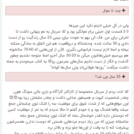
چند تا سوال
ولی در کل خیلی اذیتم نکرد این چیزها.
2-3 قسمت اول خیلی برام غم‌انگیز بود و کلا سریال یه غم پنهانی داشت تا
اخرش برای من. فک کن یهو به خودت بیای ببینی 25 سال زندگیت رو از دست
دادی و 50 سالت شده. وحشتناکه و درواقعیت هم این اتفاق به سادگی ممکنه
بیفته و اصلا لازم نیست فراموشی بگیری. الآن از اون‌هایی که 60-70 سالشونه
هم بپرسیم خیلی‌هاشون میگن ما 20-30 سال آخرو اصلا متوجه نشدیم چطور
گذشت و انگار از دست دادیم سال‌های عمرمون رو😢 یه کتاب میخوندم یه جمله
داشت میگفت “روزها طولانی‌اند ولی سال‌ها کوتاه”
25 سال چی شد؟
کلا لذت بردم از سریال مخصوصا از کاراکتر کارآگاه و بازی عالی سونگ هون.
چقدر شخصیت کیوت و همینطور جذابی داشت و چقدر عشقش زیبا بود😍😍
اون موقع‌هایی که از شدت شوق برای موفقیت سه را اشک توی چشماش جمع
میشد واقعا قشنگ بود و با خودم گفتم تا حالا ندیدم که یه نفر از موفقیت کسی
که دوستش داره انقدر خوشحال بشه که اشک توی چشماش جمع بشه.
متاسفانه چیزی که من زیاد دیدم مردهایی هستن که دوست ندارن همسرشون
پیشرفت کنه تا یه وقت از اون‌ها جلو بزنه و بالاتر بره.
با اینکه عاشقانه کلا به من نمی‌سازه ولی از عشق زیبا و بالغانه و در عین حال