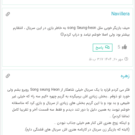
Navillera
حیف بازیگر خوبی مثل song Seung-heon به خاطر بازی در این سریال ، انتظارم
بیشتر بود ولی اصلا خوشم نیامد و دراپ کردم😐
5
پاسخ
مهر ۲۰, ۱۴۰۴ ۳:۱۷ ب.ظ
زهره
فکر می کردم قراره با یک سریال خیلی شاهکار از Song seung Heon روبرو بشم ولی
خورد تو ذوقم ..بخش زیادی اش برمیگرده به گریم چهره «کیم سه را» که خیلی غیر
طبیعی و بد بود و با این گریم بخش های زیادی از سریال و بازی کرد که متاسفانه
خوشم نیومد به همین دلیل با دور تند دیدم و فقط سه قسمت آخر و تقریبا کامل
تماشا کردم) ..
و اینکه زوج هنری اش کنار هم خیلی جذاب نبودن ..
(البته که بازیگر زن سریال در کارنامه هنری اش سریال های قشنگی داره).