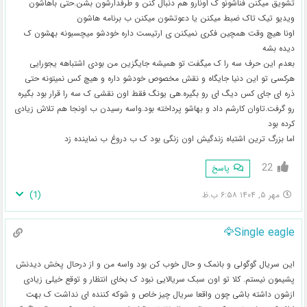
تشویق میکنن فناشونو ک اونارو هم دنبال کنن و طرفدارشون بشن.حتی باهاشون
ویدیو تیک تاک ضبط میکنن یا دعوتشون میکنن ب برنامه هاشون
اونا هیچ وقت همچین فکری نمیکنن ی ارتیست داره خودشو میچسبونه بهشون ک
دیده بشه
بعدم این حرف سه را ک میگفت تو همیشه جایگزین من بودی اشتباهه یجورایی
هرکسی تو این دنیا جایگاه و نقش مخصوص خودشو داره و هیچ کس نمیتونه حتی
ذره ای جای کس دیگ ای رو بگیره.هی یونگ فقط اون نقشی ک سه را قرار بود بگیره
رو گرفت.تاوان کارشم داد و بهاشو پرداخته بود.واسه رسیدن ب اونجا هم تلاش زیادی
کرده بود
اما بزرگ ترین اشتباه زندگیش اون زنگی بود ک ب دروغ ب نماینده زد
22
پاسخ
)
1
(
مهر ۵, ۱۴۰۴ ۶:۵۸ ب.ظ
Single eagle🦅
این سریال گوگولی و بانمک و حال خوب کن بود واسه من و از درحال پخش دیدنش
پشیمون نیستم. کلا تو اون سبک سریالایی نبود ک بخای انتظار و توقع خیلی زیادی
ازشون داشته باشی چون واقعا سریال چیز خاص و شوکه کننده ای نداشت ک بهت