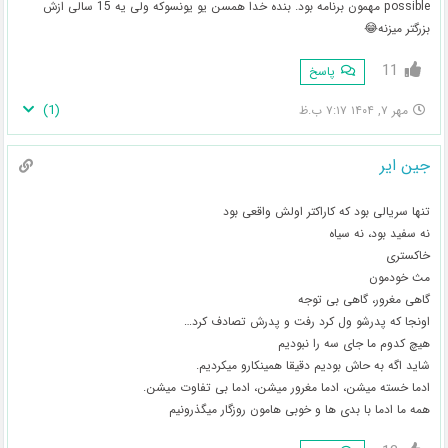
possible مهمون برنامه بود. بنده خدا همسن یو یونسوکه ولی یه 15 سالی ازش
بزرگتر میزنه😂
11
پاسخ
)
1
(
مهر ۷, ۱۴۰۴ ۷:۱۷ ب.ظ
جین ایر
تنها سریالی بود که کاراکتر اولش واقعی بود
نه سفید بود، نه سیاه
خاکستری
مث خودمون
گاهی مغرور، گاهی بی توجه
اونجا که پدرشو ول کرد رفت و پدرش تصادف کرد…
هیچ کدوم ما جای سه را نبودیم
شاید اگه به حاش بودیم دقیقا همینکارو میکردیم.
ادما خسته میشن، ادما مغرور میشن، ادما بی تفاوت میشن.
همه ما ادما با بدی ها و خوبی هامون روزگار میگذرونیم