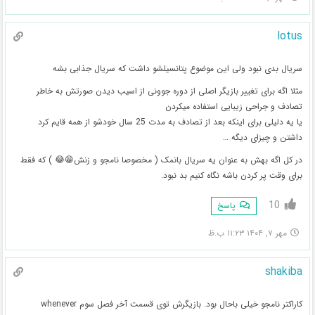
lotus
سریال بدی نبود ولی این موضوع پتانسیلشو داشت که سریال جذابی بشه
مثلا اگه برای تغییر بازیگر اصلی از دوره جوونی از اسیب دیدن صورتش به خاطر
تصادف و جراحی زیبایی استفاده میکردن
یا یه دلیلی برای اینکه بعد از تصادف به مدت 25 سال خودشو از همه قایم کرد
داشتن و چیزای دیگه …
در کل اگه بهش به عنوان یه سریال بانمک ( مخصوصا نامجو و زنش😁😂 ) که فقط
برای وقت پر کردن باشه نگاه کنیم بد نبود.
10
پاسخ
مهر ۷, ۱۴۰۴ ۱۱:۲۳ ب.ظ
shakiba
کاراکتر نامجو خیلی باحال بود. بازیگرش توی قسمت آخر فصل سوم whenever