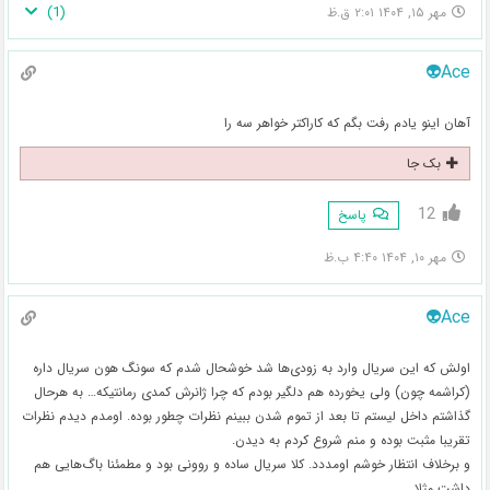
)
1
(
مهر ۱۵, ۱۴۰۴ ۲:۰۱ ق.ظ
Ace👽
آهان اینو یادم رفت بگم که کاراکتر خواهر سه را
بک جا
12
پاسخ
مهر ۱۰, ۱۴۰۴ ۴:۴۰ ب.ظ
Ace👽
اولش که این سریال وارد به زودی‌ها شد خوشحال شدم که سونگ هون سریال داره
(کراشمه چون) ولی یخورده هم دلگیر بودم که چرا ژانرش کمدی رمانتیکه… به هرحال
گذاشتم داخل لیستم تا بعد از تموم شدن ببینم نظرات چطور بوده. اومدم دیدم نظرات
تقریبا مثبت بوده و منم شروع کردم به دیدن.
و برخلاف انتظار خوشم اومددد. کلا سریال ساده و روونی بود و مطمئنا باگ‌هایی هم
داشت مثلا