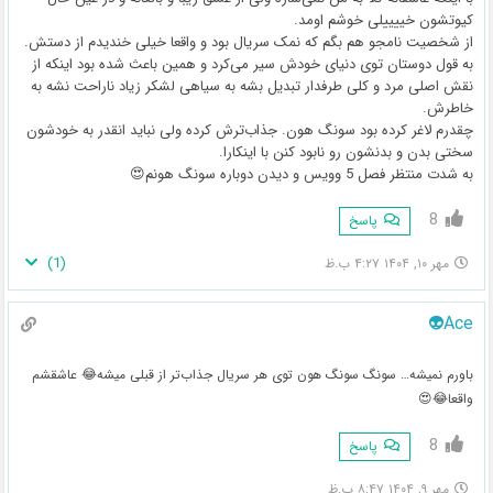
کیوتشون خییییلی خوشم اومد.
از شخصیت نامجو هم بگم که نمک سریال بود و واقعا خیلی خندیدم از دستش.
به قول دوستان توی دنیای خودش سیر می‌کرد و همین باعث شده بود اینکه از
نقش اصلی مرد و کلی طرفدار تبدیل بشه به سیاهی لشکر زیاد ناراحت نشه به
خاطرش.
چقدرم لاغر کرده بود سونگ هون. جذاب‌ترش کرده ولی نباید انقدر به خودشون
سختی بدن و بدنشون رو نابود کنن با اینکارا.
به شدت منتظر فصل 5 وویس و دیدن دوباره سونگ هونم😍
8
پاسخ
)
1
(
مهر ۱۰, ۱۴۰۴ ۴:۲۷ ب.ظ
Ace👽
باورم نمیشه… سونگ سونگ هون توی هر سریال جذاب‌تر از قبلی میشه😂 عاشقشم
واقعا😂😍
8
پاسخ
مهر ۹, ۱۴۰۴ ۸:۴۷ ب.ظ