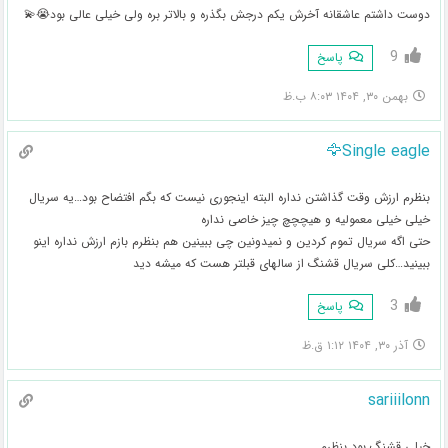
دوست داشتم عاشقانه آخرش یکم درجش بگذره و بالاتر بره ولی خیلی عالی بود😭💫
9
پاسخ
بهمن ۳۰, ۱۴۰۴ ۸:۰۳ ب.ظ
Single eagle🦅
بنظرم ارزش وقت گذاشتن نداره البته اینجوری نیست که بگم افتضاح بود…یه سریال
خیلی خیلی معمولیه و هیچچچ چیز خاصی نداره
حتی اگه سریال تموم کردین و نمیدونین چی ببینین هم بنظرم بازم ارزش نداره اینو
ببینید…کلی سریال قشنگ از سالهای قبلتر هست که میشه دید
3
پاسخ
آذر ۳۰, ۱۴۰۴ ۱:۱۲ ق.ظ
sariiilonn
خیلی قشنگ بود بنظرم