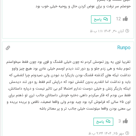
حوصلم سر نرفت و برای عوض کردن حال و روحیه خیلی خوب بود
12
پاسخ
آبان ۳۰, ۱۴۰۴ ۱:۱۱ ب.ظ
Runpo
تقریبا توی یه روز تمومش کردم نه چون خیلی قشنگ و قوی بود چون فقط میخواستم
تموم بشه و هی زدم جلو و رو دور تند دیدم اوممم خیلی عادی بود هیچ چیز واوو
نداشت تیکه های گذشته قشنگ بودن بازیگرا بد نبودن ولی نمیدونم چرا کششی که
باید و نداشت اما انقدرم بدون کشش نبود که دراپش کنم فقط رو دور تند دیدمش
اینکه بازیگر زنش و خیلی دوست ندارم احتمالا کم بی تاثیر نیست و درباره داستانش،
فقط من بودم که فکر میکردم داهی دختره خودش داستانای جالب تری تو ذهنم برای
اون ۲۵ سالی که فراموش کرد بود چید بودم ولی واقعا ضعیف، ناقص و بریده بریده و
بی معنی بودن واقعا میتونست خیلی جالب تر و پر معناتر باشه
3
پاسخ
مهر ۲۵, ۱۴۰۴ ۹:۳۴ ب.ظ