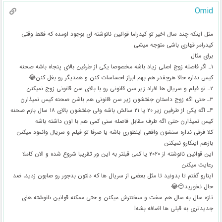
Omid
مثل اینکه چند سال اخیر تو کیدراما قوانین نانوشته ای بوجود اومده که فقط وقتی
کیدرامر قهاری باشی متوجه میشی
برای مثال
۱ـ اگر فاصله زوج اصلی زیاد باشه مخصوصا یکی از طرفین بالای پنجاه باشه صحنه
کیس نداره حالا هرچقدر هم بهم ابراز احساسات کنن و همدیگر رو بغل کنن😂
۲ـ تو فیلم و سریال ها افراد زیر سن قانونی رو با بالای سن قانونی زوج نمیکنن
۳ـ حتی اگه زوج داستان جفتشون زیر سن قانونی هم باشن صحنه کیس نمیذارن
۴ـ اگه یکی از طرفین زیر ۲۰ یا ۲۱ سالش باشه ولی جفتشون بالای ۱۸ سال بازم صحنه
کیس نمیذارن حتی اگه طرف مقابل فاصله سنی کمی هم با اون داشته باشه
کلا فرقی نداره سنشون واقعی اینطوری باشه یا صرفا تو فیلم و سریال وانمود میکنن
بازهم اینکارو نمیکنن
این قوانین نانوشته از ۲۰۲۰ یا کمی قبلتر به این ور تقریبا شروع شده و الان کاملا
رعایت میکنن
اینارو گفتم تا بدونید تا مثل بعضی از سریال ها که دلتون بدجور رو صابون زدید، ضد
حال نخورید😔😂
تازه سال به سال هم سفت و سختترش میکنن و حتی ممکنه قوانین نانوشته های
جدیدتری به قبلی ها اضافه بشه!