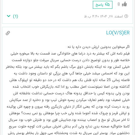
8
پاسخ
)
1
(
اسفند ۲۸, ۱۴۰۴ ۴:۴۰ ب.ظ
LO(V/S)ER
اگر میخواین بدونین ارزش دیدن داره یا نه:
فیلم نامه اش که بیشتر به درد دراما های خانوادگی صد قسمت به بالا میخوره خیلی
خلاصه طور و بدون توضیح دادن درست حسابی سریال میرفت جلو دوازده قسمت
خیلی کمش بود نه اینکه بابتش ذوق مرگ باشم بگم که باید بیشتر می بود بلکه بخاطر
این بود که احساس میشد خیلی جاها گپ های بزرگی تو داستان وجود داشت یه
فاصله زمانی 25 ساله تازه فلش بک هم داشت که در حد دو دقیقه تو اپیلوگ هاش
گذاشته بودن اصلا نمیتونست اصل مطلب رو ادا کنه..بازیگراش خوب انتخاب شده
بودن ولی یدونه کیس یا حداقل یدونه هاگ درست حسابی نداشت عاشقانه اش
خیلی ضعیف بود باهم تعارف میکردن پسره خوش تیپ بود و دختره از عمد میکاپش
رو بد درست کرده بودن که یعنی انگار از دنیای بازیگری رفته بیرون و چهره اش پوکیده
و لپاش قرمز و چروک شده آجوما شده ولی خب چرا موهاش رو نمی بست؟ موهاش
تا اخر سریال تو مخ و اعصاب بیننده بود.جناییش قوی بود و طنزش خوب بود سریال
کاملا خانواگیه صحنه بدی نداره ولی آدم بداش اخرش میشن لات کوچه خلوت سریع
دخلشون میاد. پوستر این سریال به شدت وحشتناکه سی چهل بار بخاطر پوستر ردش