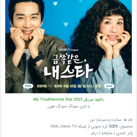
دانلود سریال
2025
My Troublesome Star
با بازی سونگ سونگ هون
نام ها: ستاره دردسرساز من
محصول:
2025
کره جنوبی
از شبکه
ENA, Genie TV
ژانر:
کمدی | عاشقانه | درام