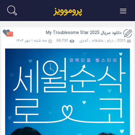
≡
پروموویز
دانلود سریال My Troublesome Star 2025
671
2025
،
درام
،
عاشقانه
،
کمدی
68,700
سه شنبه ۱ مهر ۱۴۰۴