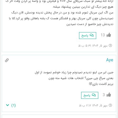
ارائه کنه.بیشتر تو سبک سریالای سال ۲۰۱۷ و قبلترش بود و واسه پر کردن وقت اگر ک
هیچ چیز دیگ ای ندارین ببینین پیشنهاد میشه.
من اگ این سریال تموم شده بود و من در حال پخش ندیده بودمش، الان دیگ
نمیدیدمش چون کلی سریال بهتر و قشنگتر هست ک بشه باهاش وقتو پر کرد.کلا با
ندیدنش چیز خاصیو از دست نمیدین
13
پاسخ
مهر ۵, ۱۴۰۴ ۵:۳۱ ب.ظ
Aye
جین ایر من اینو ندیدم نمیدونم چرا زیاد خوشم نمیومد از اول
بعدی سراغ چی میری؟ انتخاب هات شبیه منه چون
بریم کامنت بازی🤣
3
پاسخ
)
1
(
مهر ۵, ۱۴۰۴ ۲:۱۲ ب.ظ