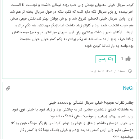
کردم.سریال خیلی معمولی بودش ولی خب روند نرمالی داشت و تونست تا قسمت
اخر بیننده رو پای سریال نگه داره افت که نکرد بلکه در طول سریال پخته تر هم شد
اون اوایل سریال خیلی تحملی شروع شد و یواش یواش بهتر شد.نقش فرعی هاش
هم خوب انتخاب شده بودن کارکتر زیاد داشت اما.بازیگر مهمانش هم نگم براتون
اووف.. ایکاش صبر و دقت بیشتری پای این سریال میزاشتن تر و تمیز میساختنش
واقعا حیف پنج از ده مناسبشه نه یکم بیشتر نه یکم کمتر خیلی خیلی متوسط
بود.واسه یه بار تماشا کردن خوبه
1
پاسخ
اسفند ۹, ۱۴۰۴ ۱۰:۱۹ ق.ظ
NeGi
چقدر نظرات عجیبه! خیلی سریال قشنگی بودددددد خیلی
یه عاشقانه کمدی دلنشین، جنایی کار یه چاشنی بود و زیاد نبود یا خیلی قوی نبود
ولی همون بهش زیبایی و موقعیت های قشنگ داده بود
من خیلی دوسش داشتم و حال و هوام رو عوض کرد! من بازیگر سونگ هون رو کلا
دوسش دارم ولی ازش کمدی ندیده بودم و خیلی بانمک بود! کلا با کمدی کار
میخندید:>>>