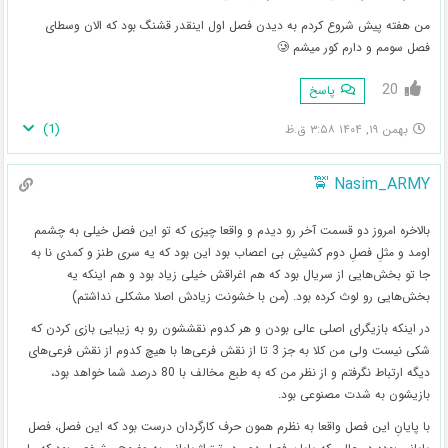
من هفته پیش شروع کردم به دیدن فصل اول اینقدر قشنگ بود که الان وسطای
فصل سومم و دارم کور میشم 🥲
20
پاسخ
)
1
(
بهمن ۱۹, ۱۴۰۴ ۳:۵۸ ق.ظ
Nasim_ARMY 🚖
بالاخره امروز دو قسمت آخر رو دیدم و واقعا چیزی که تو این فصل خیلی به چشمم
اومد و مثلِ فصلِ دوم کشیشِ بی اعصاب بود این بود که یه سری طنز و کمدی نا به
جا تو بخش‌هایی از سریال بود که هم اغراقش خیلی زیاد بود و هم اینکه یه
بخش‌هایی رو لوث کرده بود. (من با خشونت زیادش اصلا مشکلی نداشتم)
در اینکه بازیگرای اصلی عالی بودن و هر کدوم نقششون رو به زیبایی بازی کردن که
شکی نیست ولی من کلا به جز 3 تا از نقش فرعی‌ها با هیچ کدوم از نقش فرعی‌های
دیگه ارتباط نگرفتم و از نظر من که به طبع مخالف با 80 درصد شما خواهد بود،
بازیشون به شدت مصنوعی بود.
با پایانِ این فصل واقعا به نظرم همون حرف کارگردان درست بود که این فصل، فصل