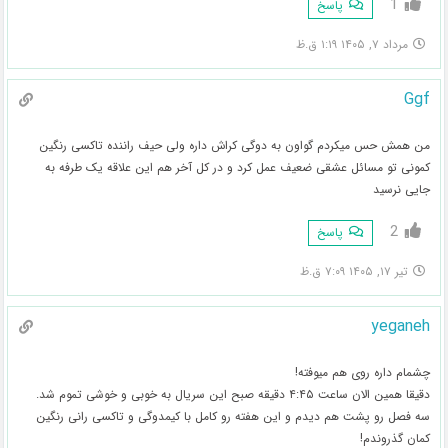
1
پاسخ
مرداد ۷, ۱۴۰۵ ۱:۱۹ ق.ظ
Ggf
من همش حس میکردم گواون به دوگی کراش داره ولی حیف راننده تاکسی رنگین
کمونی تو مسائل عشقی ضعیف عمل کرد و در کل آخر هم این علاقه یک طرفه به
جایی نرسید
2
پاسخ
تیر ۱۷, ۱۴۰۵ ۷:۰۹ ق.ظ
yeganeh
چشمام داره روی هم میوفته!
دقیقا همین الان ساعت ۴:۴۵ دقیقه صبح این سریال به خوبی و خوشی تموم شد.
سه فصل رو پشت هم دیدم و این هفته رو کامل با کیمدوگی و تاکسی رانی رنگین
کمان گذروندم!