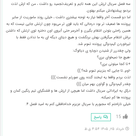
سه فصل سریال ارزش این همه تایم و تعریف‌تجمید رو داشت ، من که ازش لذت
بردمو پیشنهادش میکنم بهتون.
اما دو قسمت آخر واقعا نیاز به توجه بیشتری داشت ، خیلی روند ماموریت از سایر
پرونده ها ضعیف تر بود درحالی که باید قوی تر می‌بود چون ارتش جایی نیست که به
همین راحتی بتونن انتقام بگیرن و آخرسر حتی آبروی اون دختره توی ارتش که داشتن
براش انتقام میگرفتن بهش برنگشت و هیچ دیتای دیگه ای به ما ندادن فقط با
تیرخوردن کیم‌دوگی پرونده تموم شد.
ولی چقدررر از شنیدن دوباره ی دیالوگ:
-هیچ جا نمیخوای بری؟
+تا کجا میتونی بری؟
-اوم..تا جایی که بنزینم تموم شه؟:))
لذت بردم واقعا یه لبخند گنده روی صورتم نشست:)))
چقدر کیم‌دوگی و گو‌اون بهم میان:)))
درکل یه ایراداتی سریال داشت اما هیچی از ارزش ها و قشنگیای تیم رنگین کمان و
پرونده ها کم نمیکنه.
خیلی ناراحتم که مجبورم با سریال عزیزم خداحافظی کنم به امید فصل ۴.
15
پاسخ
خرداد ۲۵, ۱۴۰۵ ۴:۵۴ ق.ظ