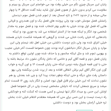
پایان این سریال چیزی نگم من خیلی وقت بود می خواستم این سریال رو ببینم و
مقاومت می کردم بدون دلیل از همون فصل اول شاید بشه گفت حداقل ۳ یا چهار
سالی میشه و از حدود ۲۰۲۲ و تازه امسال بعد از تموم شدن فصل سوم دیدمش
راستش فصل سومش خوب بود ولی پرونده های فصل یک و اون همدردی و قربانی
هایی که فصل اول بودند خیلی به نظرم بهتر انتخاب شده بود و فصل سوم یه مقدار
شخصی بود انگار و اینکه همه جا از المنتز استفاده می شد یه جوری بود و اینکه
باندهایی که خیلی راحت خنثی می شدند و گروهی که همیشه شکست ناپذیر هستند
خیلی اغراق شده بود ولی بازم دوست داشتنی من خیلی اهل نقد نیستم ولی این
موارد و پایان سریال انگار دنبالشون کرده بودند چون خصوصا قسمت آخر خیلی عجیب
و یهویی تموم شد و مثل اینکه سانسور و یا حذف شده چون اولین توقع داشتم به
پایان فصل دوم و قصه آقای کیم و خانمی که داخل پادگان نشون داد مرتبط باشه یا
حتی با اون قصه شروع بشه دومن اینکه حتی پایان قسمت ۱۶ و اون گریه و خواب
گون اون انگار آقای کیم براش اتفاقی افتاده و بعد از پرت شدن برنگشته ولی یهو
داستان رفت جای دیگه و حتی اینکه چطور نجات پیدا کرد و چی شد بعدش رو هم
نشون ندادند که این خیلی برام قابل قبول نبود اصلن و انگار باید روی ۱۶ قسمت تمام
میشد و سریع جمعش کردند که دلیلش مشخص نیست ولی در کل خصوصا فصل
اولش این حس رو میداد انگار تنها نیستی و کسی هست که کمکت کنه و خودکشی
راه درست نیست و این حس برای منی که همیشه معتقدم انتقام خیلی لذت بخش
تره خیلی آرامش بخش بود و دوست داشتنی