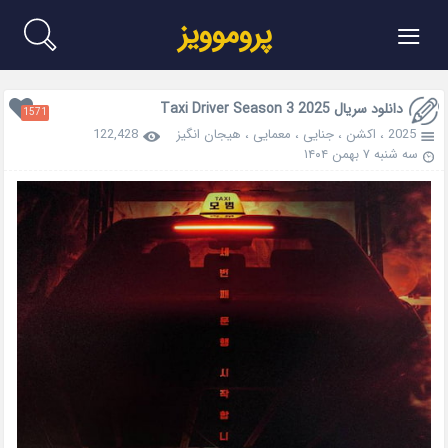
≡
پروموویز
دانلود سریال Taxi Driver Season 3 2025
1571
2025
،
اکشن
،
جنایی
،
معمایی
،
هیجان انگیز
122,428
سه شنبه ۷ بهمن ۱۴۰۴