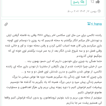
12
پاسخ
بهمن ۱۷, ۱۴۰۴ ۶:۰۷ ب.ظ
ri.hana🚖
راننده تاکسی برای من مثل اون سکانس اخر ریپلای ۱۹۸۸ وقتی به فاصله گرفتن ازش
و نبودنش فکر میکنم انگار برگشتم به محله قدیمیم که یه روزی با دوستام توی کوچه
بازی میکردیم ولی الان همه اسباب کشی کردن و رفتن محله سوت و کور و خالی شده
وقتی فصل دو و سه شروع شدن انگار بعد از یه عمر غربت برگشتم توی خونه ای که
بچگیمو توش گذروندم
حتما همگی یه چیزی برای خودمون داریم که این حسو بهمون بده …
من از خیلی چیزا ناراحت شدم از پول نگرفتن از مشتریا ،از نبودن بازی سکه ای راننده
تاکسی، از عوض شدن ماشین و مدرن شدنش توی فصل دو و سه و ….
ولی چیزی که همه توی زندگی یاد میگیریم همینه دوره ها عوض میشن ما بزرگ
میشیم زندگی پیش میره و درس بزرگ همینه که یاد بگیریم به گذشته ها نچسبیم
پیشرفت کنیم فراموش کنیم با دوره زمونه پیش بریم ولی هرگز اهدافمون و مسئولیت
هامونو فراموش نکنیم
میتونیم از محله مون بریم و باید بتونیم تروماهامون رو بدون اینکه فراموش کنیم واقعا
کی هستیم پشت سر جا بذاریم