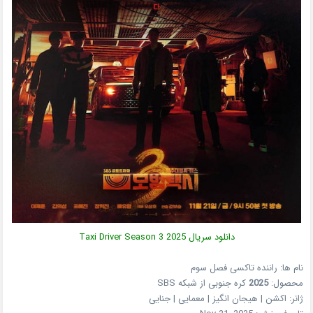
دانلود سریال
2025
Taxi Driver Season 3
نام ها: راننده تاکسی فصل سوم
محصول:
2025
کره جنوبی
از شبکه
SBS
ژانر:
اکشن | هیجان انگیز | معمایی | جنایی