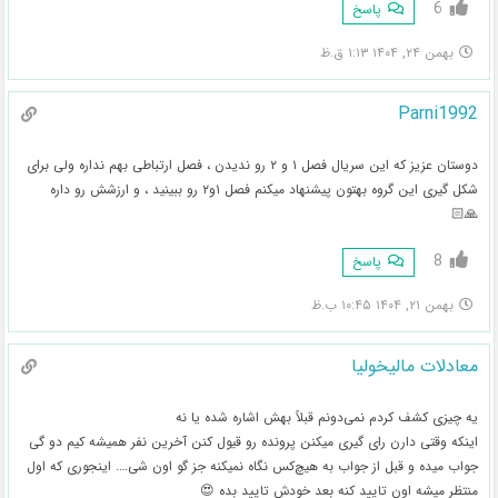
6
پاسخ
بهمن ۲۴, ۱۴۰۴ ۱:۱۳ ق.ظ
Parni1992
دوستان عزیز که این سریال فصل ۱ و ۲ رو ندیدن ، فصل ارتباطی بهم نداره ولی برای
شکل گیری این گروه بهتون پیشنهاد میکنم فصل ۱و۲ رو ببینید ، و ارزشش رو داره
🙏🏻
8
پاسخ
بهمن ۲۱, ۱۴۰۴ ۱۰:۴۵ ب.ظ
معادلات مالیخولیا
یه چیزی کشف کردم نمی‌دونم قبلاً بهش اشاره شده یا نه
اینکه وقتی دارن رای گیری میکنن پرونده رو قیول کنن آخرین نفر همیشه کیم دو گی
جواب میده و قبل از جواب به هیچ‌کس نگاه نمیکنه جز گو اون شی…. اینجوری که اول
منتظر میشه اون تایید کنه بعد خودش تایید بده 😍