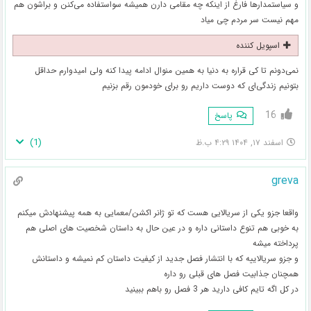
و سیاستمدارها فارغ از اینکه چه مقامی دارن همیشه سواستفاده می‌کنن و براشون هم
مهم نیست سر مردم چی میاد
اسپویل کننده
نمی‌دونم تا کی قراره به دنیا به همین منوال ادامه پیدا کنه ولی امیدوارم حداقل
بتونیم زندگی‌ای که دوست داریم رو برای خودمون رقم بزنیم
16
پاسخ
)
1
(
اسفند ۱۷, ۱۴۰۴ ۴:۲۹ ب.ظ
greva
واقعا جزو یکی از سریالایی هست که تو ژانر اکشن/معمایی به همه پیشنهادش میکنم
به خوبی هم تنوع داستانی داره و در عین حال به داستان شخصیت های اصلی هم
پرداخته میشه
و جزو سریالاییه که با انتشار فصل جدید از کیفیت داستان کم نمیشه و داستانش
همچنان جذابیت فصل های قبلی رو داره
در کل اگه تایم کافی دارید هر 3 فصل رو باهم ببینید