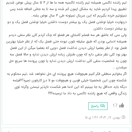
تیم راننده تاکسی همیشه تیم راننده تاکسیه همه ما ها از ۴ ۵ سال پیش عوض شدیم
تطبیق پیدا کردیم شاید یه مشکل ازمون کم شده و سه تا به جاش اضافه شده پس
نمیتونیم خرده بگیریم که این سریال نمیتونه طی ۴ سال عوض بشه…
درنهایت خیلیا نوشتن فصل یک رو بیشتر دوست داشتن خیلیا نوشتن فصل یک و دو
رو بیشتر دوست داشتن
ولی منی که عاشق هر سه فصلم کامنتای هر فصلو که چک کردم کلی نظر منفی دیدم
همیشه ادمایی بودن که طبق سلیقه شون نبوده حتی فصل یک که از نظر خیلیا بهترین
فصل بود از نظر بعضیا ارزش دیدن نداشت فصل دویی که بعضیا میگن از این فصل
بهتر بود کلی نظر منفی داره که چون طنزش زیاده ارزش دیدن نداره و حالا فصل سه
چون یه شخصیت منفی کلی نداشت ارزش دیدن نداره یا چون پرونده ها سریع حل
میشدن …
اگر بخوایم منطقی فکر کنیم هیچوقت هیچ پرونده ای حل نخواهد شد ،تیم محکوم به
شکسته چون این شخصیتا خیلی قوین و هیچوقت مو لا درز کارشون نمیره؟!!فیلمه
دیگه باید حداقل یه جا ببینیم که این ادما هم شکست ناپذیر نیستن وگرنه توی
زندگی واقعی که هیچ راننده تاکسی به داد ما نرسیده!!!!!
17
پاسخ
بهمن ۱۷, ۱۴۰۴ ۱:۴۲ ق.ظ