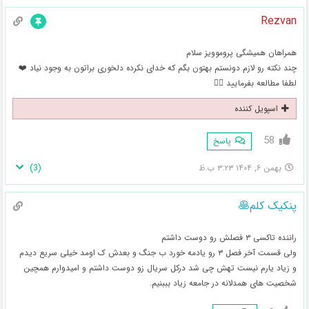
Rezvan
همراهان همیشگی پروموویز سلام
چند نکته رو لازم دونستم بهتون بگم که خدای نکرده دلخوری براتون به وجود نیاد ❤️
لطفا مطالعه بفرمایید 👇🏻
اسپویل کننده
58
پاسخ
)
3
(
بهمن ۶, ۱۴۰۴ ۳:۲۳ ب.ظ
پنکیک کلم🥞
راننده تاکسی ۳ فصلش رو دوست داشتم
ولی قسمت آخر فصل ۳ رو یادمه خورد ب جنگ و بعدش ک اومد خیلی سریع دیدم
و زیاد یارم نیست تهش چی شد درکل سریال زو دوست داشتم و امیدوارم همچین
شخصیت های همدلانه در جامعه زیاد بببنیم‌.