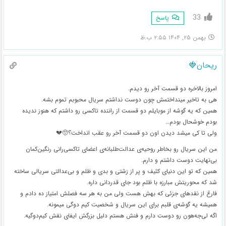
33
پاسخ
بهمن ۲۵, ۱۴۰۴ ۲:۵۵ ب.ظ
ریحان🍓
امروز بالاخره دو قسمت آخر رو دیدم.
هی به تاخیر مینداختمش چون دوست نداشتم سریال محبوبم تموم بشه.
همین که یه گوشه از موبایلم دو قسمت از راننده تاکسی رو داشتم که هنوز ندیده
بودم خوشحال بودم…
ولی تا کی میشد دیدن اون دو قسمت آخر رو عقب انداخت؟🥺💔
من این سریال رو بخاطر روحیه‌ی عدالت‌طلبانه‌ی اعضای تاکسی‌رانی رنگین‌کمان
بی‌نهایت دوست داشتم و دارم.
همین که تو این دنیای کثیف و پر از زشتی و بدی و ظلم و بی‌عدالتی سریالی ساخته
شد که محوریتش مبارزه با ظلم بود جای قدردانی داره.
فارغ از نقدهای جزئی که بهش هست ولی من به هر سه فصلش امتیاز ده دادم و
همیشه یه گوشه‌ی قلبم برای این سریال و شخصیت کیم دوگی میمونه.
اگه لی‌جه‌هون رو دوست دارم و فنش هستم دلیل بزرگش ایفای نقش کیم‌دوگیه.