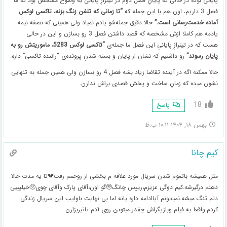
پایانی بوده در حالی که پایانِ فصل دوم در تیتراژِ پایانی به وضوح مشخص بود که ما
فصل 3 داریم، اون هم با این جمله که
“تا زمانی که تلفن زنگ بزنه، تاکسی لوکس
آماده خدمت‌رسانی است.”
حالا دقیق جمله‌شو یادم نمیاد ولی همینی که نصفه نیمه
یادمه هم کاملا ازش مشخصه که قصد داشتن فصل 3 رو بسازن و این در حالی
هست که در تیتراژِ پایانیِ این فصل ما جمله‌ی
“تاکسی لوکس 5283، ماموریتش رو به
پایان رسوند”
رو داشتیم که نشان از پایان و بسته شدنِ پرونده‌ی “راننده تاکسی” داره.
حالا ممکنه اگه در آینده تقاضا زیاد بشه فصل 4 رو بسازن ولی همین جمله به تنهایی
نشون میده که زمانِ ساخت و پخش قصدی براش ندارن.
18
پاسخ
بهمن ۱۸, ۱۴۰۴ ۱۰:۱۱ ب.ظ
کیم چانا
مثل همیشه باتموم شدن سریال مورد علاقه م بخشی از روحمم رفت💔تا یه مدت حالا
ذهنم درگیرشه.کیم دوگی عزیزم،رییس چانگ🥹گو اون،آقای پارک وآقای چوی🥺خیلیییی
دلم تنگ میشه.نمیدونم آیاادامه داره یانه اما بی نهایت باوایب این سریال زندگی
کردم.واقعا یه فیلم وبازیگراش چقدر میتونن روی آدم تاثیربزارن