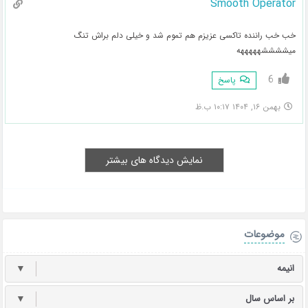
Smooth Operator
خب خب راننده تاکسی عزیزم هم تموم شد و خیلی دلم براش تنگ
میششششهههههه
6
پاسخ
بهمن ۱۶, ۱۴۰۴ ۱۰:۱۷ ب.ظ
نمایش دیدگاه های بیشتر
موضوعات
انیمه
▼
بر اساس سال
▼