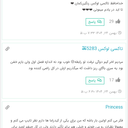
خداحافظ تاکسی لوکس رنگین‌کمان.❤️
تا ابد در یادم میمونی.❤️❤️❤️
29
پاسخ
بهمن ۲۴, ۱۴۰۴ ۷:۳۳ ب.ظ
تاکسی لوکس 5283🚕
مردیم اخر کیم دوگی نرفت تو رابطه😒 خوب بود نه اندازه فصل اول ولی بازم خفن
بود یه سری باگای ریز داشت که میگذریم ازش در کل راضی کننده بود
17
پاسخ
بهمن ۲۴, ۱۴۰۴ ۶:۳۰ ب.ظ
Princess
فکر می کنم اولین بار باشه که من برای یکی از کیدراما ها دارم نظر تایپ می کنم و
معمولا نظرات رو می خونم و خیلی هم برام تأثیر دارند ولی در کل حیفم اومد برای