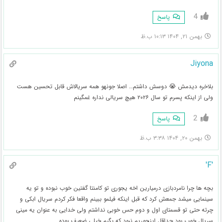
4
پاسخ
بهمن ۲۱, ۱۴۰۴ ۱۰:۱۳ ب.ظ
Jiyona
بلاخره دیدمش 😭 دوسش داشتم… اصلا جونهو همه سریالاش قابل تحسین هست
ولی از اینکه پسرم تو سال ۲۰۲۶ هیچ سریالی نداره غمگینم
2
پاسخ
بهمن ۲۰, ۱۴۰۴ ۳:۳۸ ب.ظ
'F'
بچه ها چرا نامردبازی درمیارین اخه یجوری تو کامنتا گفتین خوب نبوده و تو یه
سینمایی میشد جمعش کرد که قبل اینکه فیلمو ببینم واقعا فکر کردم سریال ابکی و
چرته حتی تو قسمتای اول و دوم حس خوبی نداشتم ولی خدایی به عنوان یه مینی
سریال خوب بود حداقل اینجوریم نبود که بگیم خیلی ضعیف بوده