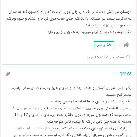
دوستان سریالش یه مقدار باگ داره ولی جوری نیست که زیاد اذیتتون کنه به عنوان
یه سرگرمی ببینید بره قشنگه. بازیگراشم جدی خوب بازی کردن و اکشن و جلوه ویژشم
خوب بود یبارو ارزش داره ببینید
انگار انیمه رو دارید تو فیلم میبینید یه همچین وایبی داره.
6
پاسخ
اسفند ۱۷, ۱۴۰۴ ۴:۰۰ ق.ظ
greva
یکم زیادی سریال کشکی و هندی بود و تو سریال هرچی بیشتر دنبال منطق باشید
بیشتر گیج میشید
باگ زیاد داشت و یسری جاها اصلا نمیفهمیدی چیشده
و سریال 8 قسمتی برای همچین داستانی مناسب نبود بنظرم یا باید ی سینمایی 2
ساعته میبود که همه چیز سریع و بدون حاشیه جمع میشد یا ی سریال 12 یا 16
قسمته که همه چیز کامل باز شه تا بیننده کامل متوجه بشه
و از اونجایی که جونهو بازی میکنه باید بگم انتظار یچیز خفن نباید داشته باشید
ولی اگه به چشم ی سریال تو ژانر فانتزی نگاه کنید اونقدرام بد نبود و برای ی بار