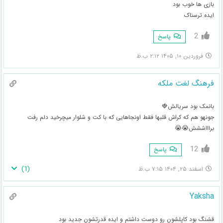
بازی ها خوب بود
ایده ترسناک
2
پاسخ
فروردین ۱۰, ۱۴۰۵ ۲:۱۲ ب.ظ
فرهنگ لغت ملکه
بانمک بود سریالش🍓
جونهو هم که کراش قلبها فقط اونجاهایی که با کت و شلوار میچرخید دلم رفت
براااششش😭😭
12
پاسخ
)
1
(
اسفند ۲۵, ۱۴۰۴ ۷:۱۵ ب.ظ
Yaksha
قشنگ بود کاپلشون رو دوست داشتم و ایده قدرتشون جدید بود