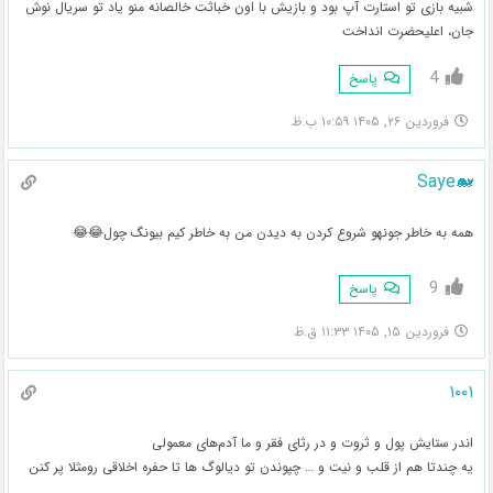
شبیه بازی تو استارت آپ بود و بازیش با اون خباثت خالصانه منو یاد تو سریال نوش
جان، اعلیحضرت انداخت
4
پاسخ
فروردین ۲۶, ۱۴۰۵ ۱۰:۵۹ ب.ظ
🐋Saye
همه به خاطر جونهو شروع کردن به دیدن من به خاطر کیم بیونگ چول😂😂
9
پاسخ
فروردین ۱۵, ۱۴۰۵ ۱۱:۳۳ ق.ظ
۱۰۰۱
اندر ستایش پول و ثروت و در رثای فقر و ما آدم‌های معمولی
یه چندتا هم از قلب و نیت و … چپوندن تو دیالوگ ها تا حفره اخلاقی رو‌مثلا پر کنن