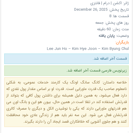
ژانر:
اکشن | درام | فانتزی
تاریخ پخش:
December 26, 2025
قسمت ها:
8
روز های پخش:
جمعه
مدت زمان:
60 دقیقه
وضعیت:
پایان یافته
بازیگران:
Lee Jun Ho – Kim Hye Joon – Kim Byung Chul
قسمت آخر اضافه شد.
زیرنویس فارسی قسمت آخر اضافه شد.
خلاصه داستان: کانگ سانگ اونگ یک کارمند خدمات عمومی، به شکلی
نامعلوم صاحب یک قدرت ماورایی است. قدرت او بر اساس مقدار پول نقدی که
دارد فعال میشود، به همین دلیل همیشه برای داشتن پول کافی که بتواند از
قدرتش استفاده کند در تقلا است.در همین حال، بیون هو این و بانگ اون می
هم قدرتهای ماورایی دارند که یکی با نوشیدن الکل و دیگری با مصرف کالری
قدرتشان فعال می شود. این سه نفر باید هم از زندگی عادی خود محافظت
کنند و هم جلوی آشوبی که خلافکاران قصد ایجاد آن را دارند بگیرند.
.