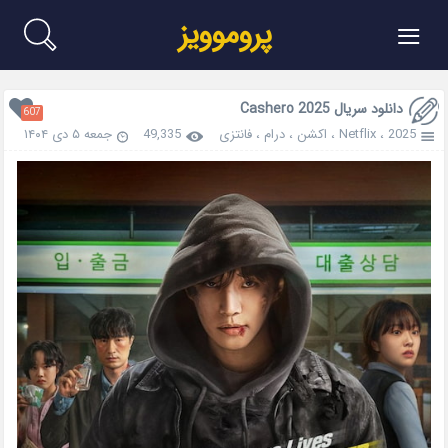
≡
پروموویز
دانلود سریال Cashero 2025
607
2025
،
Netflix
،
اکشن
،
درام
،
فانتزی
49,335
جمعه ۵ دی ۱۴۰۴