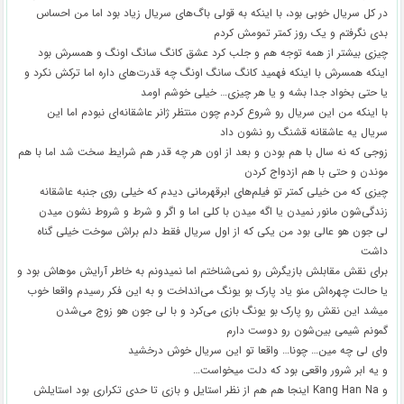
در کل سریال خوبی بود، با اینکه به قولی باگ‌های سریال زیاد بود اما من احساس
بدی نگرفتم و یک روز کمتر تمومش کردم
چیزی بیشتر از همه توجه هم و جلب کرد عشق کانگ سانگ اونگ و همسرش بود
اینکه همسرش با اینکه فهمید کانگ سانگ اونگ چه قدرت‌های داره اما ترکش نکرد و
یا حتی بخواد جدا بشه و یا هر چیزی… خیلی خوشم اومد
با اینکه من این سریال رو شروع کردم چون منتظر ژانر عاشقانه‌ای نبودم اما این
سریال یه عاشقانه قشنگ رو نشون داد
زوجی که نه سال با هم بودن و بعد از اون هر چه قدر هم شرایط سخت شد اما با هم
موندن و حتی با هم ازدواج کردن
چیزی که من خیلی کمتر تو فیلم‌های ابرقهرمانی دیدم که خیلی روی جنبه عاشقانه
زندگی‌شون مانور نمیدن یا اگه میدن با کلی اما و اگر و شرط و شروط نشون میدن
لی جون هو عالی بود من یکی که از اول سریال فقط دلم براش سوخت خیلی گناه
داشت
برای نقش مقابلش بازیگرش رو نمی‌شناختم اما نمیدونم به خاطر آرايش موهاش بود و
یا حالت چهره‌اش منو یاد پارک بو یونگ می‌انداخت و به این فکر رسیدم واقعا خوب
میشد این نقش رو پارک بو یونگ بازی می‌کرد و با لی جون هو زوج می‌شدن
گمونم شیمی بین‌شون رو دوست دارم
وای لی چه مین… چونا… واقعا تو این سریال خوش درخشید
و یه ابر شرور واقعی بود که دلت میخواست…
و Kang Han Na اینجا هم هم از نظر استایل و بازی تا حدی تکراری بود استایلش