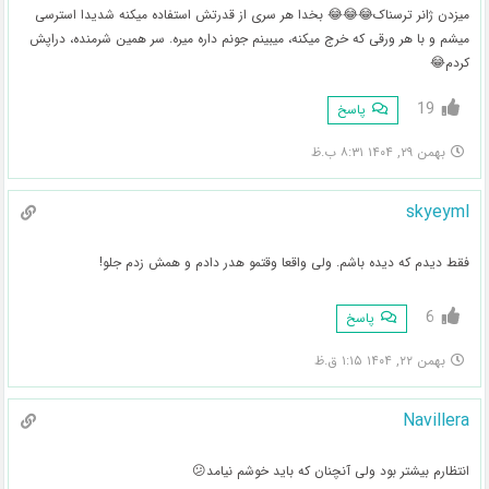
میزدن ژانر ترسناک😂😂😂 بخدا هر سری از قدرتش استفاده میکنه شدیدا استرسی
میشم و با هر ورقی که خرج میکنه، میبینم جونم داره میره. سر همین شرمنده، دراپش
کردم😂
19
پاسخ
بهمن ۲۹, ۱۴۰۴ ۸:۳۱ ب.ظ
skyeyml
فقط دیدم که دیده باشم. ولی واقعا وقتمو هدر دادم و همش زدم جلو!
6
پاسخ
بهمن ۲۲, ۱۴۰۴ ۱:۱۵ ق.ظ
Navillera
انتظارم بیشتر بود ولی آنچنان که باید خوشم نیامد😕