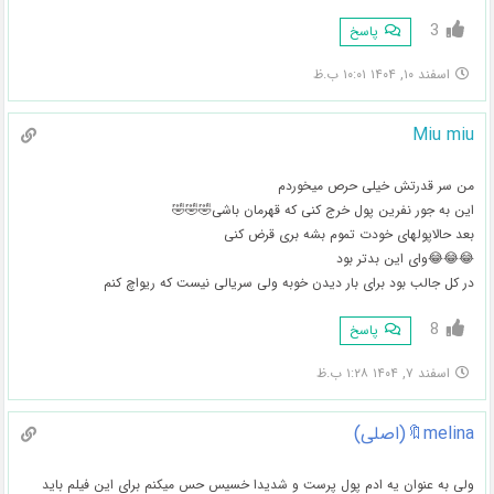
3
پاسخ
اسفند ۱۰, ۱۴۰۴ ۱۰:۰۱ ب.ظ
Miu miu
من سر قدرتش خیلی حرص میخوردم
این به جور نفرین پول خرج کنی که قهرمان باشی🤣🤣🤣
بعد حالاپولهای خودت تموم بشه بری قرض کنی
😂😂😂وای این بدتر بود
در کل جالب بود برای بار دیدن خوبه ولی سریالی نیست که ریواچ کنم
8
پاسخ
اسفند ۷, ۱۴۰۴ ۱:۲۸ ب.ظ
melina🔖(اصلی)
ولی به عنوان یه ادم پول پرست و شدیدا خسیس حس میکنم برای این فیلم باید