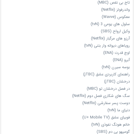
تاج بی‌ نقص (MBC)
واندرفولز (Netflix)
معکوس (Wavve)
سلول های یومی 3 (tvN)
وکیل ارواح (SBS)
آرزو های مرگبار (Netflix)
رویاهای دیوانه‌ وار بتنی (tvN)
اوج قدرت (ENA)
آبرو (ENA)
بوسه سیرن (tvN)
راهنمای کاربردی عشق (jTBC)
درخشان (jTBC)
در فصل درخشان تو (MBC)
سگ های شکاری فصل دوم (Netflix)
دوست‌ پسر سفارشی (Netflix)
دنیای ما (tvN)
فوبیای عشق (U+ Mobile TV)
خانم هونگ نفوذی (tvN)
گومیهو بی دم (SBS)