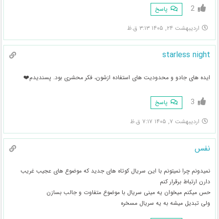
2
پاسخ
اردیبهشت ۲۴, ۱۴۰۵ ۳:۱۳ ق.ظ
starless night
ایده های جادو و محدودیت های استفاده ازشون، فکر محشری بود. پسندیدم❤️
3
پاسخ
اردیبهشت ۷, ۱۴۰۵ ۷:۱۷ ق.ظ
نفس
نمیدونم چرا نمیتونم با این سریال کوتاه های جدید که موضوع های عجیب غریب
دارن ارتباط برقرار کنم
حس میکنم میخوان یه مینی سریال با موضوع متفاوت و جالب بسازن
ولی تبدیل میشه به یه سریال مسخره