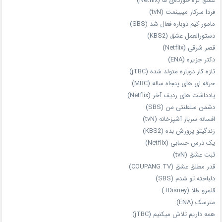
عشق گره خورده‌ی ما (Netflix)
فردا سرکار میبینمت (tvN)
مامور کیم دوباره فعال شد (SBS)
دستورالعمل عشق (KBS2)
قصر شرقی (Netflix)
دکتر جزیره (ENA)
تازه‌ کار دوباره‌ متولد شده (jTBC)
حرفه‌ ای‌ های پنجاه‌ ساله (MBC)
یادداشت‌ های ردیف آخر (Netflix)
دشمن سلطنتی من (SBS)
افسانه سرباز آشپزخانه (tvN)
زندگیتو پرورش بده (KBS2)
یک درس حسابی (Netflix)
ثبت عشق (tvN)
قدر مطلق عشق (COUPANG TV)
دلباخته تو شدم (SBS)
قلمرو طلا (Disney+)
مترسک (ENA)
همه داریم تلاش میکنیم (jTBC)