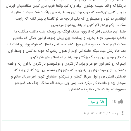
بازیگرا که واقعا نمیشه بهشون ایراد وارد کرد واقعا خوب بازی کردن سکانسهای قهرمان
بازی و کامپیوتریشونم که خوب بود این وسط یه سری باگ داشت خوده داستان اما
اونقدرم بد نبود و همینطوری که یکی از بچه ها تو کامنتا پایینتر گفته اگه راجب
سکانسا یکم بیشتر فکر کنین ارتباط ببینشونو میفهمین
فقط اون سکانس اخر که از زبون سانگ اونگ بود رومخم رفت داشت میگفت ما
بالاخره تونستیم خونه بخریم و پرداخت پول پیش ودیعه از اون جنگی که داشتیم
سخت تر بوده خب معلومه کلی طول کشیده حداقل یکسال که بتونه پولو پرداخت کنه
بعد حالا زنش میاد میگه حامله‌اس اونم از همون زمانی که خونه نداشتن و وسط اون
بدبختی بودن این یه باگ بزرگش بود بنظرم که اصلا روش فکر نکردن
اینم که رو تنفر اون خواهر و برادر کار نکردن و موضوعشو باز نکردن یا اون زنه و قصه
بدهکاری اون مرده بهش یا یه چیزی که متوجهش نشدم این بود که اون زنه که
قدرتش اتیش بودو اول سریال گرفتن و قدرتشو استخراج کردن اخر سریال سالم و
سرحال بود و داشت کار میکرد خب پس چی میشد اگه سانگ اونگ هم قدرتشو
میفروخت؟اونا که مثل دختره نمیکشتنش!
10
پاسخ
بهمن ۱۸, ۱۴۰۴ ۱۲:۱۲ ق.ظ