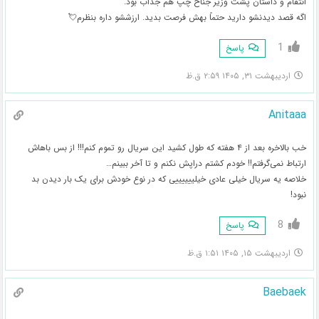
انتقام و داستان پشت وزیر جناح چپ هم جذاب بود.
اگه قصد دیدنشو دارید حتماً بهش فرصت بدید. ارزششو داره بنظرم💘
1
پاسخ
اردیبهشت ۳۱, ۱۴۰۵ ۲:۵۹ ق.ظ
Anitaaa
خب بالاخره بعد از ۴ هفته که طول کشید این سریال رو تموم کنم!!! از بس باهاش
ارتباط نمی‌گرفتم!! خودم کشتم دراپش نکنم و تا آخر ببینم…
خلاصه یه سریال خیلی عادی خیلییییییی که در نوع خودش برای یک بار دیدن بد
نبود!
8
پاسخ
اردیبهشت ۱۵, ۱۴۰۵ ۱:۵۱ ق.ظ
Baebaek