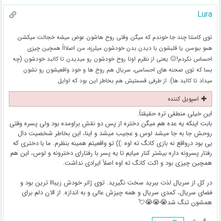
Lura
توی کامنتا چند جا خوندم که میگن وقتی روح هاشون عوض میشه خجالت میکشن
همو ببوسن یا قلبشون با دیدن بدن خودشون میلرزه، من اصلاااً همچین چیزی
احساس نکردم!😐 یعنی از نظرم اونا روح خودشون رو میدیدن تا کالبد خودشون (چه
بسا که توی صحنه های احساسی، سریال هم روح ها و خود واقعیشون رو نشون
میداد تا کالبد ها). از طرفی قسمتیش هم بخاطر این بود که اوایل
اسپویل کننده
این خیلی منطقی تره حقیقتاً.
بابت اینکه یه عده هم میگن دختره از پس دو نقش براومده بود ولی پسره وقتی
روحش جا به جا میشد لوس و عجیب میشد و اینا، این بخاطر شخصیت دال
یی بود درواقع نه بازی کانگ ته اوه :)) تو واقعیتم همینه بنظرم. ما با دختری که
رفتار پسرونه داره بیشتر کنار میایم تا یه پسر با رفتارای دخترونه و لوس، این هم
همچین چیزی بود و اکت کانگ ته اوه اصلاً ایرادی نداشت.
در کل از سریال لذت ببرید سخت نگیرید. توی ژانر خودش زیبااا ترین بود و
فضای سریال، کمدی سریال و همه چیزش عالی و به اندازه. از الان دلم برای
همشون تنگ شد😭😭😭💘