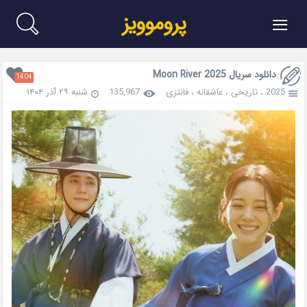
≡
پروموویز
دانلود سریال Moon River 2025
1404
2025
،
تاریخی
،
عاشقانه
،
فانتزی
135,967
شنبه ۲۹ آذر ۱۴۰۴