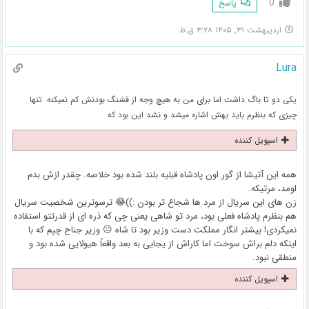
0
پاسخ
اردیبهشت ۳۱, ۱۴۰۵ ۳:۲۸ ق.ظ
Lura
یکی دو تا باگ داشت اما برای من به هیچ وجه از قشنگ بودنش کم نمیکنه. تنها
چیزی که بنظرم باید بهش اشاره میشد و نشد این بود که
اسپویل کننده
همه این آتیشا از گور اون پادشاه قبلیه بلند شده بود خلاصه. چقدر ازش بدم
اومد، مرتیکه.
زن های این سریال از مرد ها شجاع تر بودن :))😂 ترسوترین شخصیت سریال
هم بنظرم پادشاه فعلی بود، مرد تو شاهی یعنی چی که ذره ای از قدرتتو استفاده
نمیکردی! بیشتر انگار مملکت دست وزیر بود تا شاه 😐 وزیر جناح چپم که با
اینکه دلم براش سوخت اما کاراش از یجایی به بعد واقعاً هیولایی شده بود و
منطقی نبود.
اسپویل کننده