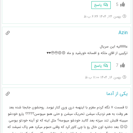
5
پاسخ
بهمن ۲۴, ۱۴۰۴ ۶:۳۶ ب.ظ
Azin
عاااااالیه این سریال
ترکیبی از اقای ملکه و افسانه خورشید و ماه 😍😍🥹🥹♥️♥️
7
پاسخ
بهمن ۱۶, ۱۴۰۴ ۱۱:۰۰ ب.ظ
یکی از آدما
تا قسمت ۷ نگاه کردم مغزم با اینهمه دری وری کنار نیومد. روحشون جابجا شده بعد
هر وقت به هم نزدیک میشن تحریک میشن و حتی همو میبوسن؟؟؟؟؟ یارو خودشو
میبینه قلبش تند میزنه بعد کالبد خودشو میبوسه؟ مثل اینه که تو آینه خودتو ببوسی
😐😐 بعد دختره اون خال رو با چی کاور کرد که وقتی حموم میکرد هم پاک نمیشد که