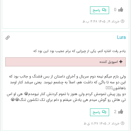
0
پاسخ
خرداد ۱۹, ۱۴۰۵ ۴:۴۸ ب.ظ
Lura
یادم رفت اشاره کنم، یکی از چیزایی که برام عجیب بود این بود که
اسپویل کننده
ولی بازم میگم نیمه دوم سریال و آخرای داستان از بس قشنگ و جالب بود که
این دو سه تا باگی که داشت هم، اصلاً به چشمم نیومد. یعنی میشد کنار اومد
باهاشون☝🏻💘
دو روز پیش تمومش کردم ولی هنوز با تموم کردنش کنار نیومدم😭 هی او اس
تی هاش رو گوش میدم هی یادش میفتم و دلم برای تک تکشون تنگ😭😭
2
پاسخ
خرداد ۲, ۱۴۰۵ ۱۱:۴۷ ق.ظ