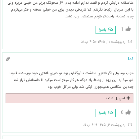
متاسفانه دراپش کردم و قصد ندارم ادامه بدم. =( سجونگ برای من خیلی عزیزه ولی
با این سریال ارتباط نگرفتم. کلا تاریخی دیدن برای من خیلی سخته و فکر می‌کردم
چون کمدیه، راحت‌تر بتونم ببینمش. ولی نشد.
1
پاسخ
اردیبهشت ۱۱, ۱۴۰۵ ۴:۵۰ ب.ظ
ندا
خوب بود ولی اگر فانتزی نداشت تاثیرگذارتر بود تو دنیای فانتزی خود نویسنده قانونا
شو میذاره این یهو از وسط راه دیگه هر کار میخواست میکرد تا داستانش تراز شه
چندین سکانس همینجوری ابکی شد ولی در کل خوب بود
اسپویل کننده
0
پاسخ
اردیبهشت ۶, ۱۴۰۵ ۶:۱۹ ب.ظ