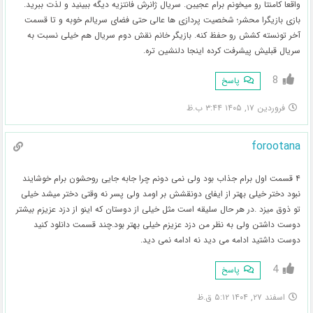
واقعا کامنتا رو میخونم برام عجیبن. سریال ژانرش فانتزیه دیگه ببینید و لذت ببرید.
بازی بازیگرا محشر؛ شخصیت پردازی ها عالی حتی فضای سریالم خوبه و تا قسمت
آخر تونسته کشش رو حفظ کنه. بازیگر خانم نقش دوم سریال هم خیلی نسبت به
سریال قبلیش پیشرفت کرده اینجا دلنشین تره.
8
پاسخ
فروردین ۱۷, ۱۴۰۵ ۳:۴۴ ب.ظ
forootana
۴ قسمت اول برام جذاب بود ولی نمی دونم چرا جابه جایی روحشون برام خوشایند
نبود دختر خیلی بهتر از ایفای دونقشش بر اومد ولی پسر نه وقتی دختر میشد خیلی
تو ذوق میزد .در هر حال سلیقه است مثل خیلی از دوستان که اینو از دزد عزیزم بیشتر
دوست داشتن ولی به نظر من دزد عزیزم خیلی بهتر بود.چند قسمت دانلود کنید
دوست داشتید ادامه می دید نه ادامه نمی دید.
4
پاسخ
اسفند ۲۷, ۱۴۰۴ ۵:۱۲ ق.ظ