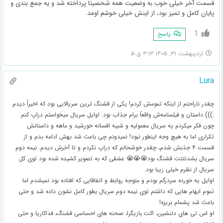
قسمت آخر خیلی خوب به وضعیت همه شخصیتا پرداخته شد و یه جمع بندی و
پایان کامل و تمیز بود، از اینش خیلی خوشم اومد.
1
پاسخ
اردیبهشت ۳۱, ۱۴۰۵ ۳:۱۳ ق.ظ
Lura
چقدر ناراحتم از اینکه تمومش کردم! یکی از قشنگ ترین سریالایی بود که اخیراً دیدم
:))) داستان و فیلمنامه‌ش واقعاً برام جذاب بود. اوایل سریال میخواستم دراپ کنم
چون فکر میکردم یه سریال معمولیه و شبیه افسانه خورشید و ماهه و داستانش
تکراری اما به هیچ وجه اینطور نبود! نمیدونم چی باعث شد بهش ادامه بدم و از
قسمت ۴ جذبش شدم، چقدر خوشحالم که دراپ نکردم و تا آخرش دیدم. نیمه دوم
سریال بشدتتتت قشنگ بود😭😭😭 عشقی که به تصویر کشیده شده بود توی کل
سریال از نظرم خیلی زیبا بود.
اوایل یه خورده سردرگم بودم و متوجه روابط و اتفاقایی که افتاده بود نمیشدم اما
تموم ابهام هایی که داشتم توی نیمه دوم سریال بطور کامل نشون داده شد و حتی
باعث شد پشمام بریزه!
او اس تی های دلنشین، اکت بازیگرا، صحنه های احساسی قشنگ، فداکاریا و حتی