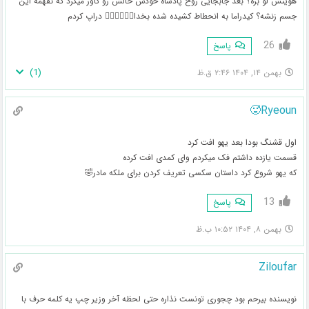
هویتش لو‌ بره؟ بعد جابجایی روح پادشاه خودش خالش رو کاور میکرد که نفهمه این
جسم زنشه؟ کیدراما به انحطاط کشیده شده بخدا🤦🏼‍♀️🤦🏼‍♀️ دراپ کردم
26
پاسخ
)
1
(
بهمن ۱۴, ۱۴۰۴ ۲:۴۶ ق.ظ
Ryeoun🥵
اول قشنگ بودا بعد یهو افت کرد
قسمت یازده داشتم فک میکردم وای کمدی افت کرده
که یهو شروع کرد داستان سکسی تعریف کردن برای ملکه مادر🤣
13
پاسخ
بهمن ۸, ۱۴۰۴ ۱۰:۵۲ ب.ظ
Ziloufar
نویسنده بیرحم بود چجوری تونست نذاره حتی لحظه آخر وزیر چپ یه کلمه حرف با