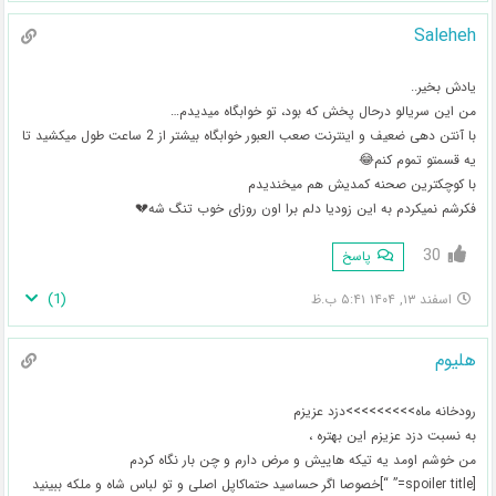
Saleheh
یادش بخیر..
من این سریالو درحال پخش که بود، تو خوابگاه میدیدم…
با آنتن دهی ضعیف و اینترنت صعب العبور خوابگاه بیشتر از 2 ساعت طول میکشید تا
یه قسمتو تموم کنم😂
با کوچکترین صحنه کمدیش هم میخندیدم
فکرشم نمیکردم به این زودیا دلم برا اون روزای خوب تنگ شه💔
30
پاسخ
)
1
(
اسفند ۱۳, ۱۴۰۴ ۵:۴۱ ب.ظ
هلیوم
رودخانه ماه>>>>>>>>>دزد عزیزم
به نسبت دزد عزیزم این بهتره ،
من خوشم اومد یه تیکه هاییش و مرض دارم و چن بار نگاه کردم
[spoiler title=” “]خصوصا اگر حساسید حتماکاپل اصلی و تو لباس شاه و ملکه ببینید