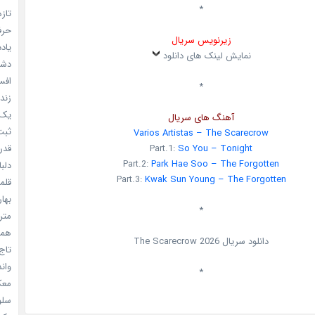
*
تازه
حرفه
زیرنویس سریال
یادد
نمایش لینک های دانلود
دشم
افسا
*
زندگ
یک د
آهنگ های سریال
ثبت 
Varios Artistas – The Scarecrow
قدر م
Part.1:
So You – Tonight
Part.2:
Park Hae Soo – The Forgotten
دلبا
Part.3:
Kwak Sun Young – The Forgotten
قلمرو 
بهار
*
مترس
همه 
دانلود سریال
2026
The Scarecrow
تاج 
واندرف
*
معکوس
سلول