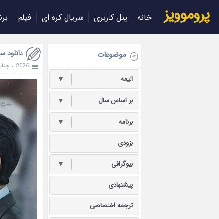
پروموویز
خانه
پنل کاربری
سریال کره ای
فیلم
برن
دانلود سریال ow 2026
موضوعات
2026
،
جنای
انیمه
▼
بر اساس سال
▼
برنامه
▼
بزودی
بیوگرافی
▼
پیشنهادی
ترجمه اختصاصی