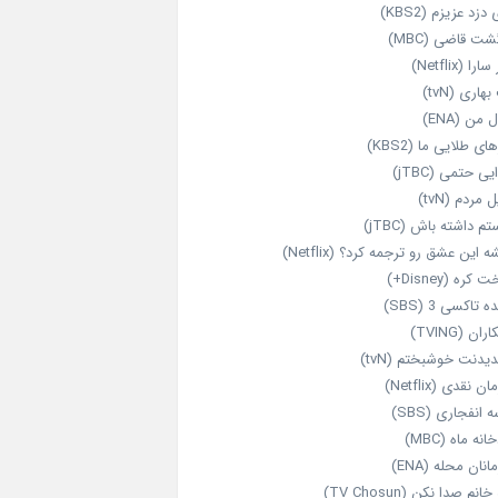
 دزد عزیزم (KBS2)
شت قاضی (MBC)
را (Netflix)
هاری (tvN)
 من (ENA)
ای طلایی ما (KBS2)
یی حتمی (jTBC)
 مردم (tvN)
م داشته باش (jTBC)
 این عشق رو ترجمه کرد؟ (Netflix)
کره (Disney+)
ه تاکسی 3 (SBS)
ران (TVING)
دیدنت خوشبختم (tvN)
ن نقدی (Netflix)
 انفجاری (SBS)
انه ماه (MBC)
انان محله (ENA)
انم صدا نکن (TV Chosun)