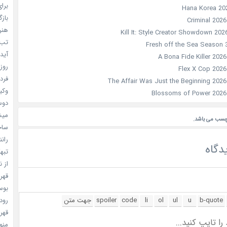
برای
بازگ
هنر سا
تب ب
آیدل
روزه
فردا
وکیل
دوست
میشه
چسب می باشد.
ساخت 
رانند
دگاه
تبهکا
از ن
قهرما
بوسه
رودخ
قهرم
منو خ