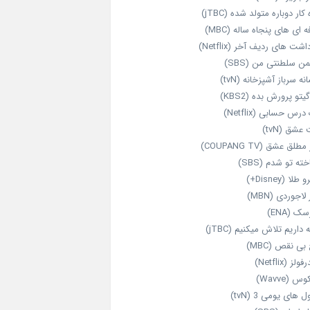
‌ کار دوباره‌ متولد شده (jTBC)
‌ ای‌ های پنجاه‌ ساله (MBC)
اشت‌ های ردیف آخر (Netflix)
ن سلطنتی من (SBS)
نه سرباز آشپزخانه (tvN)
یتو پرورش بده (KBS2)
رس حسابی (Netflix)
عشق (tvN)
طلق عشق (COUPANG TV)
خته تو شدم (SBS)
طلا (Disney+)
 لاجوردی (MBN)
ک (ENA)
داریم تلاش میکنیم (jTBC)
بی‌ نقص (MBC)
ولز (Netflix)
 (Wavve)
 های یومی 3 (tvN)