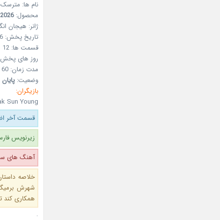
نام ها: مترسک
محصول:
2026
ژانر:
هیجان انگی
تاریخ پخش:
26
قسمت ها:
12
روز های پخش: 
مدت زمان:
60 دقیقه
وضعیت:
پایان 
بازیگران:
ak Sun Young
قسمت آخر اضا
زیرنویس فارس
آهنگ های سری
خلاصه داستان
شهرش برمیگر
همکاری کند تا
.