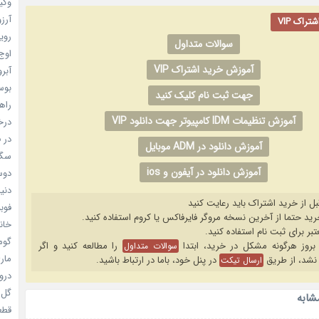
وکیل
آرزو 
راک VIP
رویا
سوالات متداول
اوج 
آموزش خرید اشتراک VIP
آبرو (
بوسه
جهت ثبت نام کلیک کنید
راهن
آموزش تنظیمات IDM کامپیوتر جهت دانلود VIP
درخش
در ف
آموزش دانلود در ADM موبایل
سگ ه
آموزش دانلود در آیفون و ios
دوست
دنیای
بل از خرید اشتراک باید رعایت کنید
فوبیای
خانم
گومی
را مطالعه کنید و اگر
سوالات متداول
ماری
نشد، از طریق
در پنل خود، باما در ارتباط باشید.
ارسال تیکت
دروغ
گل خو
شابه
قطعا 