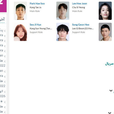
رات
🥞
a🍪
a🍪
a🍪
a🍪
an
؛
اطلاع
2022
an
a🍪
؛
2022
🍪!
026
🌸
؛
؛
س