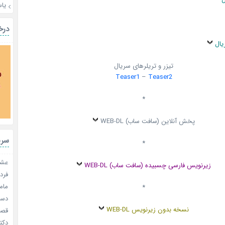
یا
درخ
یال
تیزر و تریلرهای سریال
Teaser1
–
Teaser2
*
پخش آنلاین (سافت ساب) WEB-DL
سری
*
عشق 
زیرنویس فارسی چسبیده (سافت ساب) WEB-DL
فردا
مامو
*
دستو
نسخه بدون زیرنویس WEB-DL
قصر ش
دکتر