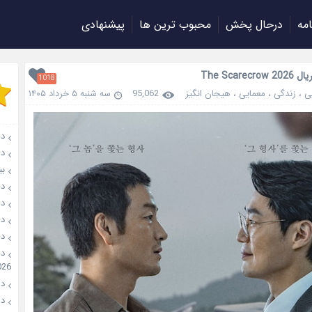
امه
درحال پخش
محبوب ترین ها
پیشنهادی
The Scarecr
1018
ی
،
زندگی
،
معمایی
،
هیجان انگیز
95,062
سه شنبه ۵ خرداد ۱۴۰۵
دانل
دان
بیوگ
دانلود
دانلو
دانل
دان
026
دانل
دانل