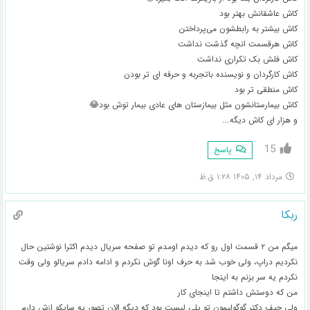
کاش عاشقانش بهتر بود
کاش بیشتر به رابطشون می‌پرداختن
کاش هرقسمت انچه گذشت نداشت
کاش فلش بک تکراری نداشت
کاش کارگردان و نویسنده باتجربه و حرفه ای تر بودن
کاش منطقی تر بود
کاش بیمارستانشون مثل بیمازستان های عادی بیمار توش بود😂
و هزار ای کاش دیگه….
15
پاسخ
مرداد ۱۴, ۱۴۰۵ ۱:۲۸ ق.ظ
ربکا
میگم من ۲ قسمت اول رو که دیدم اومدم تو صفحه سریال دیدم اکثرا نوشتین حال
نکردیم دراپ، ولی خوب شد به حرف اونا گوش نکردم و ادامه دادم سریالو ولی وقت
نکردم یه سر بزنم به اینجا
من که دوستش داشتم تا اینجای کار
ولی حیف دکتر گوگولیمون تو پلی لیست بود که دیگه الان تصور یه سایکو ازش دارم