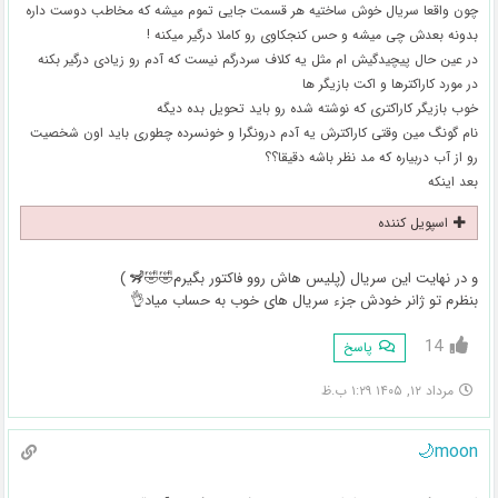
چون واقعا سریال خوش ساختیه هر قسمت جایی تموم میشه که مخاطب دوست داره
بدونه بعدش چی میشه و حس کنجکاوی رو کاملا درگیر میکنه !
در عین حال پیچیدگیش ام مثل یه کلاف سردرگم نیست که آدم رو زیادی درگیر بکنه
در مورد کاراکترها و اکت بازیگر ها
خوب بازیگر کاراکتری که نوشته شده رو باید تحویل بده دیگه
نام گونگ مین وقتی کاراکترش یه آدم درونگرا و خونسرده چطوری باید اون شخصیت
رو از آب دربیاره که مد نظر باشه دقیقا؟؟
بعد اینکه
اسپویل کننده
و در نهایت این سریال (پلیس هاش روو فاکتور بگیرم🤣🤣🦨 )
بنظرم تو ژانر خودش جزء سریال های خوب به حساب میاد👌
14
پاسخ
مرداد ۱۲, ۱۴۰۵ ۱:۲۹ ب.ظ
moon🌙