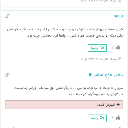
مرداد ۱۵, ۱۴۰۵ ۸:۵۹ ب.ظ
nana
خیلی مسخره یهو نویسنده نظرش درمورد دزدیده شدن تغییر کرد. خب اگر میخواستی
یکی دیگه رو بدزدی فرصت هم داشتی … واقعا این بخشش چرت بود.
2
پاسخ
مرداد ۱۵, ۱۴۰۵ ۷:۳۷ ق.ظ
دختر حاج عباس🍀
سریال تا اینجا جالب بوده برا من …. بازیگر نقش اول مرد هم اجراش بد نیست ..
کاراکترش یه ادم درونگرای کم حرفه اصلا
اسپویل کننده
3
پاسخ