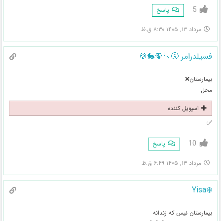
5
پاسخ
مرداد ۱۳, ۱۴۰۵ ۸:۳۰ ق.ظ
فسیلدرامر 🤧🔪🦚🐇🍪
بیمارستان❌
محل
اسپویل کننده
✅
10
پاسخ
مرداد ۱۳, ۱۴۰۵ ۶:۴۹ ق.ظ
❄️Yisa
بیمارستان نیس که زندانه