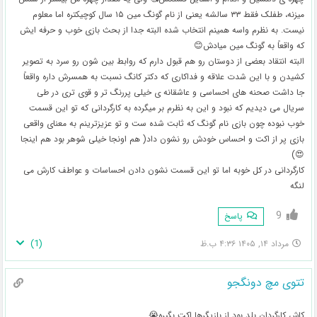
میزنه، طفلک فقط ۳۳ سالشه یعنی از نام گونگ مین ۱۵ سال کوچیکتره اما معلوم
نیست. به نظرم واسه همینم انتخاب شده البته جدا از بحث بازی خوب و حرفه ایش
که واقعاً به گونگ مین میادش😊
البته انتقاد بعضی از دوستان رو هم قبول دارم که روابط بین شون رو سرد به تصویر
کشیدن و با این شدت علاقه و فداکاری که دکتر کانگ نسبت به همسرش داره واقعاً
جا داشت صحنه های احساسی و عاشقانه ی خیلی پررنگ تر و قوی تری در طی
سریال می دیدیم که نبود و این به نظرم بر میگرده به کارگردانی که تو این قسمت
خوب نبوده چون بازی نام گونگ که ثابت شده ست و تو عزیزترینم به معنای واقعی
بازی پر از اکت و احساس خودش رو نشون داد( هم اونجا خیلی شوهر بود هم اینجا
😍)
کارگردانی در کل خوبه اما تو این قسمت نشون دادن احساسات و عواطف کارش می
لنگه
9
پاسخ
)
1
(
مرداد ۱۴, ۱۴۰۵ ۴:۳۶ ب.ظ
تتوی مچ دونگجو
کاش کارگردان بلد بود از بازیگرها اکت بگیره😭