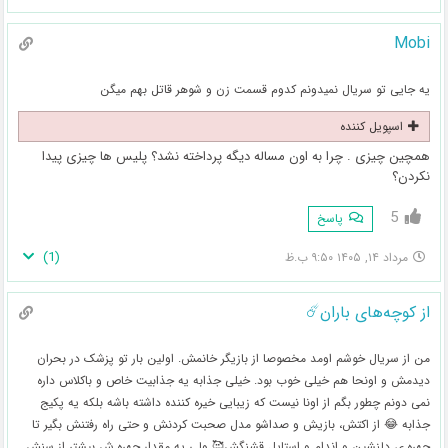
Mobi
یه جایی تو سریال نمیدونم کدوم قسمت زن و شوهر قاتل بهم میگن
اسپویل کننده
همچین چیزی . چرا به اون مساله دیگه پرداخته نشد؟ پلیس ها چیزی پیدا
نکردن؟
5
پاسخ
)
1
(
مرداد ۱۴, ۱۴۰۵ ۹:۵۰ ب.ظ
از کوچه‌های باران☄️
من از سریال خوشم اومد مخصوصا از بازیگر خانمش. اولین بار تو پزشک در بحران
دیدمش و اونحا هم خیلی خوب بود. خیلی جذابه یه جذابیت خاص و باکلاس داره
نمی دونم چطور بگم از اونا نیست که زیبایی خیره کننده داشته باشه بلکه یه پکیج
جذابه 😂 از اکتش، بازیش و صداشو مدل صحبت کردنش و حتی راه رفتنش بگیر تا
چهره ی دلنشین و اندام و استایل قشنگش🥰 ولی یه مقدار چهره ش بیشتر از سنش