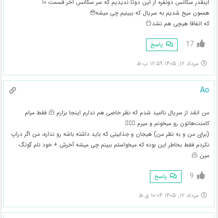
اینقدر سکانس دونفره از این دوتا ندیدیم که سر سکانس آخر قسمت ۱۰
هممون میخ شدیم به سریال که ببینیم چی میشه🥹
که اتفاقا هیچی هم نشد😶
17
پاسخ
مرداد ۱۲, ۱۴۰۵ ۱۲:۵۹ ب.ظ
Ao
من انقد از سریال ناامید شدم که نظر خاصی هم ندارم اینجا بزارم 🫠 فقط میام
کامنت‌هاتون رو میخونم و میرم 🚶🏻‍♀️
(برای من و به نظر من) هیجان و جذابیتی که باید داشته باشه رو نداره، من اگر دراپ
نکردم فقط بخاطر این بوده که میخواستم ببینم چی میشه آخرش + خود نام گونگ
مین 🫠
9
پاسخ
مرداد ۱۲, ۱۴۰۵ ۱۰:۰۴ ق.ظ