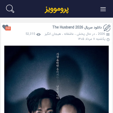
≡
پروموویز
دانلود سریال The Husband 2026
563
2026
،
در حال پخش
،
عاشقانه
،
هیجان انگیز
52,315
یکشنبه ۱۱ مرداد ۱۴۰۵