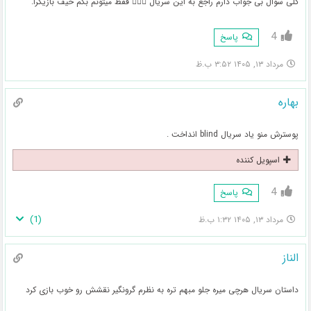
کلی سوال بی جواب دارم راجع به این سریال 🤦🏻‍♀️ فقط میتونم بگم حیف بازیگرا.
4
پاسخ
مرداد ۱۳, ۱۴۰۵ ۳:۵۲ ب.ظ
بهاره
پوسترش منو یاد سریال blind انداخت .
اسپویل کننده
4
پاسخ
)
1
(
مرداد ۱۳, ۱۴۰۵ ۱:۳۲ ب.ظ
الناز
داستان سریال هرچی میره جلو مبهم تره به نظرم گرونگیر نقشش رو خوب بازی کرد