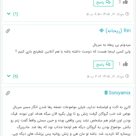
3
پاسخ
)
1
(
مرداد ۱۲, ۱۴۰۵ ۸:۵۰ ب.ظ
Riri (ریحانه) 🍓
میدونم بی ربطه به سریال
ولی کسی اینجا هست که دوست داشته باشه با هم آنلاین شطرنج بازی کنیم ؟
1
پاسخ
)
6
(
مرداد ۱۲, ۱۴۰۵ ۶:۰۷ ب.ظ
Soniyamix🍫
کاری به اکت و فیلمنامه ندارمـ خیلی موضوعات نصفه رها شدن انگار مسیر سریال
عوض شد خب گروگان گرفت زنش رو تا پول بگیره الان میگه هدف اون نبوده. فیک
بودن اون فیلم هم مشخص نشد پس واقعی بوده و حین مستی واقعاً گفت زنم رو
بکش. موضوع بودن یه گروگان دیگه هم اونجا جذاب بود که رها شد. مادربزرگ
پرستاره کلا ناپدید شد. باشه نو مان هی و زنش روانیه پس پزشک های دیگه چی…