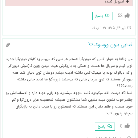
اسپویل کننده
52
پاسخ
تیر ۱۴, ۱۴۰۵ ۱:۳۰ ب.ظ
فدایی بیون ووسوک💘
من واقعا به عنوان کسی که درون‌گرا هستم هر سری که میبینم یه کارکتر درون‌گرا جدید
توی فیلم و سریال ها هست و همگی به بازیگرش هیت میدن چون کارکترش درون‌گرا
و کم دیالوگ بوده یا میمیک کمی داشته اذیت میشم دوستان توی دنیای شما همه
برون‌گرا هستند که توی سریال هایی که می‌بینید درون‌گرا ها نباید جایی داشته
باشند؟؟؟؟
شما اگه درست نقد میکردید کاملا متوجه میشدید چه بازی خوبه داره و احساساتش رو
چقدر خوب نشون میده منتهی شما مشکلتون همیشه شخصیت های درون‌گرا و کم
حرف هست و فقط دنبال این هستند که تعصبتون رو با هیت دادن به بازیگرای
بیچاره پنهون کنید
8
پاسخ