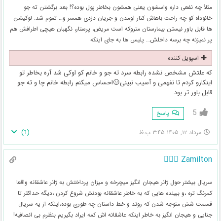
مثلاً چه نفعی داره واسشون یعنی همشون بخاطر پول بوده؟! بعد برگشتن ته جو
خانوداه کو چه راحت باهاش کنار اومدن و جریان دزدی همسر و… تموم شد. لوکیشن
ها قابل باور نیستن بیمارستان متروکه است مریض، پرستار، نگهبان هیچی اطرافش هم
پر نمیزنه چه برسه داخلش… پلیس ها به جای اینکه
اسپویل کننده
که علتش مشخص نشده رابطه سرد ته جو و خانم کو اوکی شد آره بخاطر تو
اینکارو کردم تا نفهمی و آسیب نبینی😐احساس میکنم رابطه خانم چا و ته جو
قابل باور تر بود.
5
پاسخ
)
1
(
مرداد ۱۲, ۱۴۰۵ ۳:۴۵ ب.ظ
Zamilton 🧘🏻‍♀️
سریال بیشتر حول ژانر هیجان انگیز میچرخه و میزان پرداختش به ژانر عاشقانه واقعا
کمرنگ تره ،و ببینده هایی که به خاطر عاشقانه بودنش شروع کردن ،دیگه حداکثر تا
قسمت شش متوجه شدن که روند و خط داستان چه طوری بوده،اینکه از یه سریال
جنایی و هیجان انگیز به خاطر اینکه عاشقانه اش کمه ایراد بگیریم بنظرم بی انصافیه!