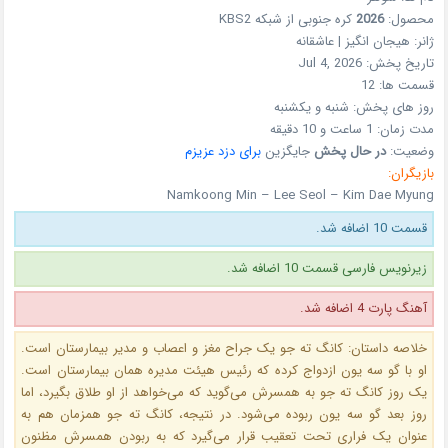
محصول:
2026
کره جنوبی
از شبکه
KBS2
ژانر:
هیجان انگیز | عاشقانه
تاریخ پخش:
Jul 4, 2026
قسمت ها:
12
روز های پخش:
شنبه و یکشنبه
مدت زمان:
1 ساعت و 10 دقیقه
وضعیت:
در حال پخش
جایگزین
برای دزد عزیزم
بازیگران:
Namkoong Min – Lee Seol – Kim Dae Myung
قسمت 10 اضافه شد.
زیرنویس فارسی قسمت 10 اضافه شد.
آهنگ پارت 4 اضافه شد.
خلاصه داستان: کانگ ته‌ جو یک جراح مغز و اعصاب و مدیر بیمارستان است.
او با گو سه‌ یون ازدواج کرده که رئیس هیئت‌ مدیره همان بیمارستان است.
یک روز کانگ ته‌ جو به همسرش می‌گوید که می‌خواهد از او طلاق بگیرد، اما
روز بعد گو سه‌ یون ربوده می‌شود. در نتیجه، کانگ ته‌ جو همزمان هم به
عنوان یک فراری تحت تعقیب قرار می‌گیرد که به ربودن همسرش مظنون