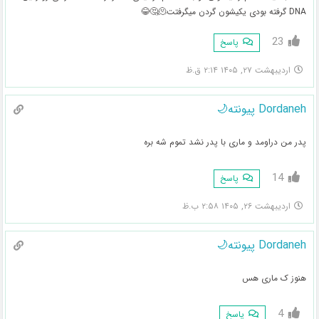
DNA گرفته بودی یکیشون گردن میگرفتت🫠🤔😂
23
پاسخ
اردیبهشت ۲۷, ۱۴۰۵ ۲:۱۴ ق.ظ
Dordaneh پیونته🌙
پدر من دراومد و ماری با پدر نشد تموم شه بره
14
پاسخ
اردیبهشت ۲۶, ۱۴۰۵ ۲:۵۸ ب.ظ
Dordaneh پیونته🌙
هنوز ک ماری هس
4
پاسخ