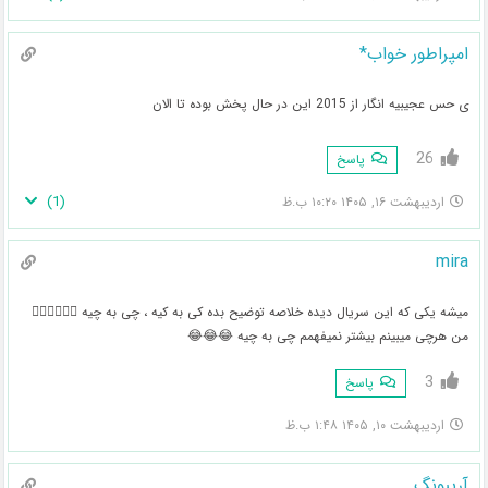
امپراطور خواب*
ی حس عجیبیه انگار از 2015 این در حال پخش بوده تا الان
26
پاسخ
)
1
(
اردیبهشت ۱۶, ۱۴۰۵ ۱۰:۲۰ ب.ظ
mira
میشه یکی که این سریال دیده خلاصه توضیح بده کی به کیه ، چی به چیه 😵‍💫😵‍💫😵‍💫
من هرچی میبینم بیشتر نمیفهمم چی به چیه 😂😂😂
3
پاسخ
اردیبهشت ۱۰, ۱۴۰۵ ۱:۴۸ ب.ظ
آریبونگ