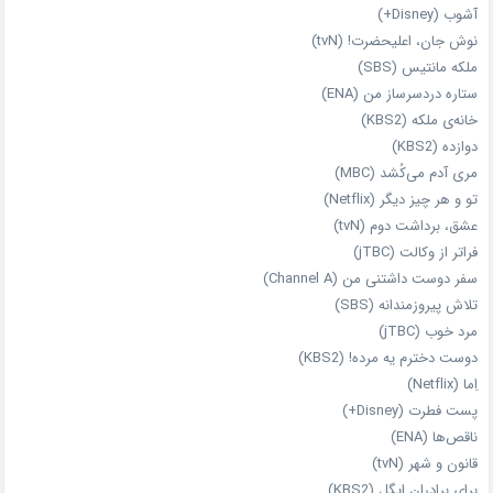
آشوب (Disney+)
نوش جان، اعلیحضرت! (tvN)
ملکه‌ مانتیس (SBS)
ستاره دردسرساز من (ENA)
خانه‌ی ملکه (KBS2)
دوازده (KBS2)
مری آدم می‌کُشد (MBC)
تو و هر چیز دیگر (Netflix)
عشق، برداشت دوم (tvN)
فراتر از وکالت (jTBC)
سفر دوست‌ داشتنی من (Channel A)
تلاش پیروزمندانه (SBS)
مرد خوب (jTBC)
دوست دخترم یه مرده! (KBS2)
اِما (Netflix)
پست فطرت (Disney+)
ناقص‌ها (ENA)
قانون و شهر (tvN)
برای برادران ایگل (KBS2)