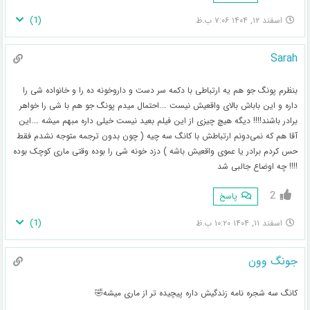
)
1
(
اسفند ۱۲, ۱۴۰۴ ۷:۰۶ ب.ظ
Sarah
بنظرم پونگ جو هم یه ارتباطی با دکمه سر دست و داروخونه ده را و خانواده شی را
داره و این باباش بالای واقعیش نیست ….احتمال میدم پونگ جو هم با شی را خواهر
برادر باشند!!!! دیگه هیچ چیزی از این فیلم بعید نیست خیلی داره مبهم میشه ….این
آقا هم که نمی‌دونم ارتباطش با کانگ سه چیه ( چون بدون ترجمه متوجه نشدم فقط
حس کردم برادر یا عموی واقعیش باشه ) دزد خونه شی را بوده وقتی ماری کوچک بوده
!!!! چه اوضاع جالبی شد
2
پاسخ
)
1
(
اسفند ۱۱, ۱۴۰۴ ۱۰:۲۰ ب.ظ
جونگ وون
کانگ سه شجره نامه زندگیش داره پیچیده تر از ماری میشه🤣