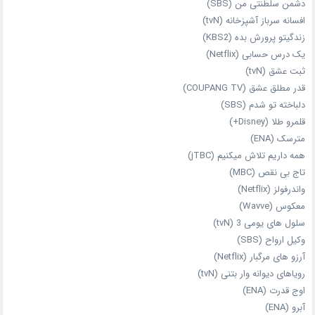
دشمن سلطنتی من (SBS)
افسانه سرباز آشپزخانه (tvN)
زندگیتو پرورش بده (KBS2)
یک درس حسابی (Netflix)
ثبت عشق (tvN)
قدر مطلق عشق (COUPANG TV)
دلباخته تو شدم (SBS)
قلمرو طلا (Disney+)
مترسک (ENA)
همه داریم تلاش میکنیم (jTBC)
تاج بی‌ نقص (MBC)
واندرفولز (Netflix)
معکوس (Wavve)
سلول های یومی 3 (tvN)
وکیل ارواح (SBS)
آرزو های مرگبار (Netflix)
رویاهای دیوانه‌ وار بتنی (tvN)
اوج قدرت (ENA)
آبرو (ENA)