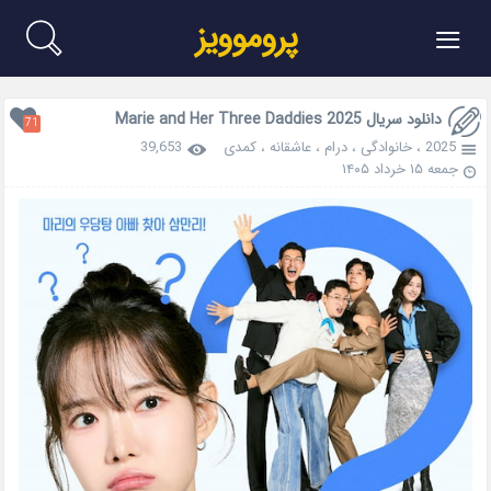
≡
پروموویز
دانلود سریال Marie and Her Three Daddies 2025
71
2025
،
خانوادگی
،
درام
،
عاشقانه
،
کمدی
39,653
جمعه ۱۵ خرداد ۱۴۰۵