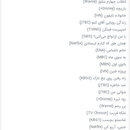
انقلاب چهارم عشق (Wavve)
بازیچه (Disney+)
خانواده تایفون (tvN)
زندگی رویایی آقای کیم (jTBC)
اسپیریت فینگرز (TVING)
با من ازدواج می‌کنی؟ (SBS)
همان‌ طور که کنارم ایستادی (Netflix)
خانم ناشناس (ENA)
به سوی ماه (MBC)
بانوی اول (MBN)
پروژه شین (tvN)
راه رفتن روی یخ نازک (KBS2)
صد خاطره (jTBC)
جوانی من (jTBC)
رود تیره (Disney+)
بی‌ رحم (Wavve)
ملکه فریب (TV Chosun)
شانستو بچسب (KBS1)
جینی، آرزو کن (Netflix)