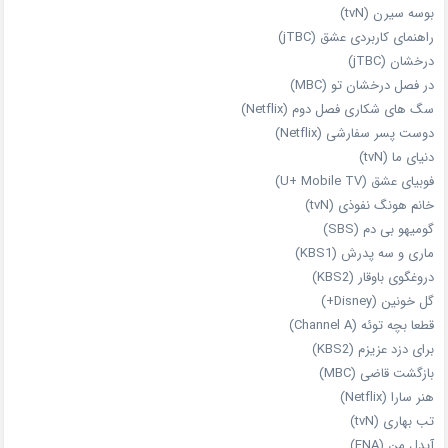
بوسه سیرن (tvN)
راهنمای کاربردی عشق (jTBC)
درخشان (jTBC)
در فصل درخشان تو (MBC)
سگ های شکاری فصل دوم (Netflix)
دوست‌ پسر سفارشی (Netflix)
دنیای ما (tvN)
فوبیای عشق (U+ Mobile TV)
خانم هونگ نفوذی (tvN)
گومیهو بی دم (SBS)
ماری و سه پدرش (KBS1)
دروغگوی باوقار (KBS2)
گل خونین (Disney+)
قطعا بچه توئه (Channel A)
برای دزد عزیزم (KBS2)
بازگشت قاضی (MBC)
هنر سارا (Netflix)
تب بهاری (tvN)
آیدل من (ENA)