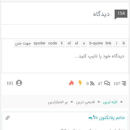
دیدگاه
154
101
0
47
107
تازه ترین
قدیمی ترین
پر امتیازترین
خانم پلانکتون 🐑🐀