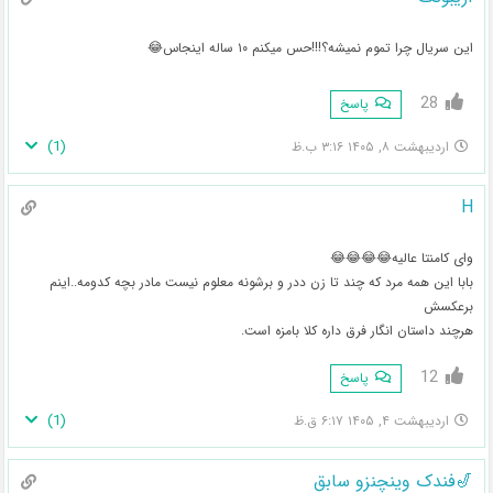
این سریال چرا تموم نمیشه؟!!!حس میکنم ۱۰ ساله اینجاس😂
28
پاسخ
)
1
(
اردیبهشت ۸, ۱۴۰۵ ۳:۱۶ ب.ظ
H
وای کامنتا عالیه😂😂😂😂
بابا این همه مرد که چند تا زن ددر و برشونه معلوم نیست مادر بچه کدومه..اینم
برعکسش
هرچند داستان انگار فرق داره کلا بامزه است.
12
پاسخ
)
1
(
اردیبهشت ۴, ۱۴۰۵ ۶:۱۷ ق.ظ
🎷فندک وینچنزو سابق