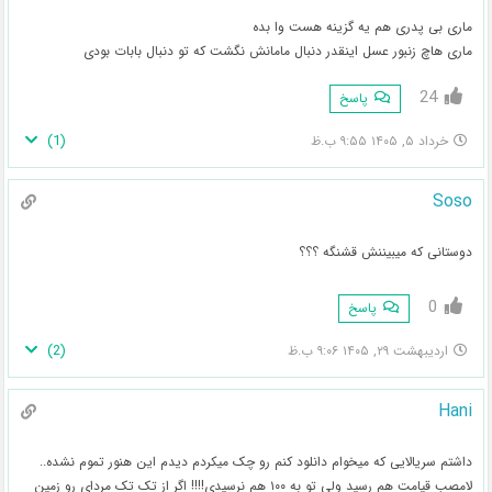
ماری بی پدری هم یه گزینه هست وا بده
ماری هاچ زنبور عسل اینقدر دنبال مامانش نگشت که تو دنبال بابات بودی
24
پاسخ
)
1
(
خرداد ۵, ۱۴۰۵ ۹:۵۵ ب.ظ
Soso
دوستانی که میبیننش قشنگه ؟؟؟
0
پاسخ
)
2
(
اردیبهشت ۲۹, ۱۴۰۵ ۹:۰۶ ب.ظ
Hani
داشتم سریالایی که میخوام دانلود کنم رو چک میکردم دیدم این هنور تموم نشده‌..
لامصب قیامت هم رسید ولی تو به ۱۰۰ هم نرسیدی!!!! اگر از تک تک مردای رو زمین