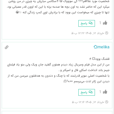
شخصیت مورد علاااقم؟؟؟ گی سوووک 🤤🤌سکانس مبارزش یه چیزی در من روشن
میکرد این که حاضر نشد به اون بچه ها صدمه بزنه با این که اوون قدر عصبانی بود.
تنها تا چیزی که میخواست این بوود که با برادرش توی کمپ زندگی کنه ✨😭
1
پاسخ
خرداد ۱۲, ۱۴۰۵ ۱۲:۲۲ ب.ظ
melika💞
قشنگ بوود💥🤌
من از این مدل فیلم وسریال زیاد دیدم همتون گفتید جان ویک ولی منو یاد فیلمای
جیمز باند انداخت اسکای فال و اسپکتر و…
با شخصیت اصلی سوپر قدرتمند که با چنگ و دندون به هدفشون میرسن من که از
دیدن این ژانر لذت می‌برممم 👀🔪🫠
1
پاسخ
خرداد ۱۲, ۱۴۰۵ ۱۲:۱۶ ب.ظ