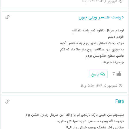
شهریور ۶, ۱۴۰۴ ۶:۱۶ ب.ظ
دوست همسر وینی جون
اومدم سریال دانلود کنم واسه داداشم
خودم دیدم
دیدم بحث کامنتای اخیر راجع به سکانس آخره
یه جوری این سکانس روح منو جلا داد که نگم
عاشق سطح خشونتش بودم
چسبیده حقیقتا
7
پاسخ
شهریور ۵, ۱۴۰۴ ۵:۵۰ ق.ظ
Fara
نمیدونم من خیلی نازک نارنجی ام یا واقعا این سریال زیادی خشن بود
ترجیحا اگه روحیه حساسی دارید سراغش ندارید
سکانس آخر قشنگ روحمو خراش داد ⁦ =⁠_⁠=⁩