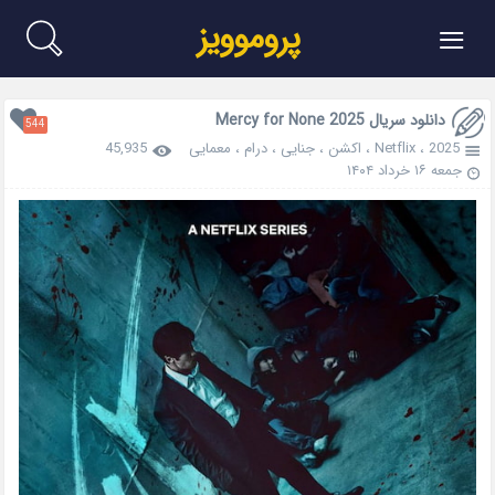
≡
پروموویز
دانلود سریال Mercy for None 2025
544
2025
،
Netflix
،
اکشن
،
جنایی
،
درام
،
معمایی
45,935
جمعه ۱۶ خرداد ۱۴۰۴