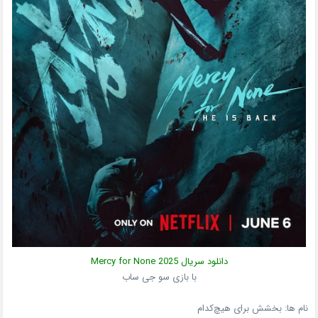
دانلود سریال
2025
Mercy for None
با بازی سو جی ساب
نام ها: بخشش برای هیچ‌کدام