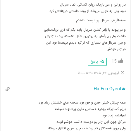
بار روانی و مرز باریک روان انسانی، نماد سریال
نبود ولی به خوبی می‌شد از روند داستان دریافتش کرد.
سینماگرافی سریال رو دوست داشتم.
و در پیوند با ژانر اکشن سریال باید بگم که آری بزرگ‌نمایی
داشت ولی بی‌گمان به بهترین شکل نشسته بود به ژانرش‌
و بین سریال‌های بسیاری که از کره دیدم بی‌همتا بود این
در ژانر خودش.
15
پاسخ
فروردین ۲۶, ۱۴۰۵ ۱۰:۴۰ ب.ظ
Ha Eun Gyeol🫦
همه چیزش خیلی جمع و جور بود صحنه های خشنش زیاد بود
برای کساییکه روحیه حساسی دارن پیشنهاد نمیشه
اغراقشم زیاد بود
در کل چون این ژانر رو دوست داشتم خوشم اومد
ولی چون قسمتاش کم بود همه چی سریع اتفاق میوفتاد