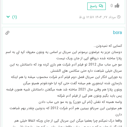
0
پاسخ
)
1
(
مرداد ۲۷, ۱۴۰۴ ۱۲:۵۷ ق.ظ
bora
کسایی که نمیدونن…
دوستان عزیز به عرضتون برسونم این سریال بر اساس یه وبتون معروف کره ای به اسم
پلازا ساخته شده درواقع کپی از جان ویک نیست
سو جی ساب سال 2012 تو فیلم آدم شرکت هم بازی کرده بود که داستانش به این
سریال خیلی شباهت داره حتی سکانس های اکشنش
یه جورایی انگار این سریال فصل دوم فیلم آدم شرکت محسوب میشه یا هم اینکه
بازسازی شده اینجوری هم میشه گفت حتی کره ایا خودشونم همینو میگن
وبتون پلازا هم وقتی سال 2021 ساخته شد همه میگفتن داستانش شبیه همون فیلمه
پس باید بگیم وبتون هم کپی از فیلم آدم شرکته
واسه همینه که نقش (نام کی جون) رو به سو جی ساب دادن
هم میتونین این سریالو ببینین هم آدم شرکت 2012 که بدونین چقدر بهم شباهت
دارن
واقعا درک نمیکنم چرا بعضیا میگن این سریال کپی از جان ویکه اتفاقا خیلی هم
قشنگتر از جان ویکه و سو جی ساب واقعا محشر بازی میکنه حتی با چشماش…✨