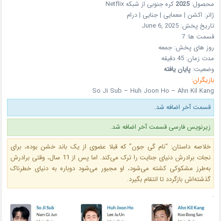
محصول:
2025
کره جنوبی
از شبکه
Netflix
ژانر:
اکشن | معمایی | جنایی | درام
تاریخ پخش:
June 6, 2025
قسمت ها: 7
روز های پخش:
جمعه
مدت زمان: 45 دقیقه
وضعیت:
پایان یافته
بازیگران:
So Ji Sub – Huh Joon Ho – Ahn Kil Kang
قسمت آخر اضافه شد.
زیرنویس فارسی قسمت آخر اضافه شد.
خلاصه داستان: “نام گی جون” که قبلا عضوی از یک باند خشن بوده، برای
نجات برادرش دنیای جنایت را ترک می‌کند. اما پس از 11 سال، وقتی برادرش
به‌طرز مشکوکی کشته می‌شود، او مجبور می‌شود دوباره به دنیای خطرناک
گذشته‌اش بازگردد تا انتقام بگیرد.
.