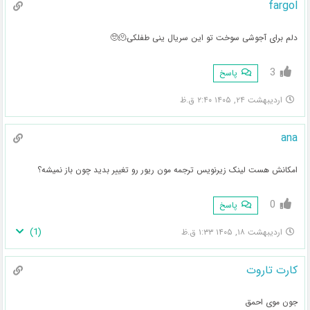
fargol
دلم برای آجوشی سوخت تو این سریال ینی طفلکی🫠🥺
3
پاسخ
اردیبهشت ۲۴, ۱۴۰۵ ۲:۴۰ ق.ظ
ana
امکانش هست لینک زیرنویس ترجمه مون ریور رو تغییر بدید چون باز نمیشه؟
0
پاسخ
)
1
(
اردیبهشت ۱۸, ۱۴۰۵ ۱:۳۳ ق.ظ
کارت تاروت
جون موی احمق