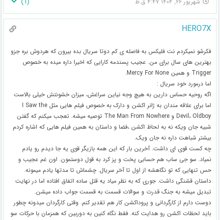
)
1
(
شهریور ۲۶, ۱۴۰۴ ۴:۴۷ ق.ظ
HERO7X
فکرشو نمیکردم نت فلیکس به فاصله ی کم دوتا سریال بده بیرون که هردوش بره جزو
بهترین های سال برای من. عجیب پسندمه کارایی که اخیرا داره میده به خصوص
Trigger و همین Mercy For None.
اما درمورد خود سریال :
اگه روحیه حساس دارین به هیچ وجه نیاین سراغش، میزان خشونتش خیلی بالاست
اما برای علاقه مندان به ژانر اکشن و دارک به خصوص فیلم هایی مثل I Saw the
Devil، Oldboy و The Man From Nowhere توصیه میشه. تعجب میکنم که گفتن
شبیه جان ویکه نه به لحاظ اکشن ،فضا و داستان به همین فیلم هایی که اشاره کردم
بیشتر شباهت داره نه جان ویک.
چه کست قوی ای داشت. آخرین بار که این همه بازیگر قوی یه جا دیدم رو یادم
نمیاد. سو جی ساب هم حسابی پخت و پز کرد به قول دوستمون. اون غم عجیب و
حس تنهایی که تو نگاهشه از اول تا آخر سریال. چشماش تا مدتها یادم میمونه.
داستان قشنگی داشت. جوری که به نظر میاد یه قتل ساده اتفاق افتاده اما در نهایت
تبدیل میشه به جنگ قدرت و سوالات قسمت به قسمت جواب داده میشن.
دوست دارم از کارگردانی و پروداکشن کار هم تقدیر کنم. وقتی کارگردان میدونه چطور
باید لحظات اکشن رو هدایت کنه. فقط نگاه کنین به دوربین که همزمان با حرکات سو