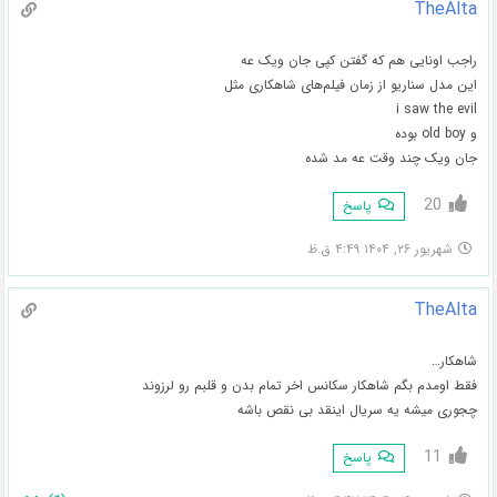
TheAlta
راجب اونایی هم که گفتن کپی جان ویک عه
این مدل سناریو از زمان فیلم‌های شاهکاری مثل
i saw the evil
و old boy بوده
جان ویک چند وقت عه مد شده
20
پاسخ
شهریور ۲۶, ۱۴۰۴ ۴:۴۹ ق.ظ
TheAlta
شاهکار…
فقط اومدم بگم شاهکار سکانس اخر تمام بدن و قلبم رو لرزوند
چجوری میشه یه سریال اینقد بی نقص باشه
11
پاسخ