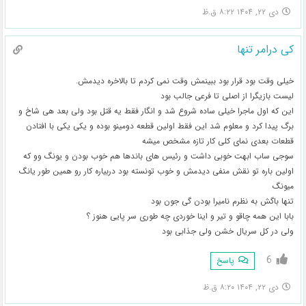
دی ۲۲, ۱۴۰۴ ۸:۲۲ ق.ظ
کی درامر تنها
خیلی وقت بود قرار بود ببینمش وقت نمی کردم تا بالاخره دیدمش.
لیست بازیگرا از اصلی تا فرعی جالب بود
این که اول ماجرا خیلی ساده شروع شد و انگار فقط یه قتل بود ولی بعد هی شاخ و
برگ پیدا کرد و معلوم شد این فقط اولین قطعه دومینو بوده و یکی یکی با افتادن
قطعات بعدی نمای کلی کار تازه مشخص میشه
سوجی ساب ابهت خوبی داشت و رئیس های باندها هم خوب بودن و یونگ وو که
اولین باره تو نقش منفی دیدمش و خوب تونسته بود دربیاره کار رو همین طور یانگ
میونگ
تنها باگش به نظرم نامیرا بودن گی جون بود
بابا این همه چاقو و تیر و اینا خوردی چه طوری سر پایی هنوز ؟
ولی در کل سریال خشن ولی جذابی بود
6
پاسخ
دی ۲۲, ۱۴۰۴ ۸:۲۰ ق.ظ