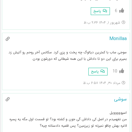
6
پاسخ
شهریور ۱, ۱۴۰۴ ۹:۳۶ ب.ظ
Monillaa
سوجی ساب با کمترین دیالوگ چه پخت و پزی کرد. سکانس آخر روحم رو آتیش زد.
بمیرم برای این دو تا داداش با این همه شیطانی که دورشون بودن.
10
پاسخ
مرداد ۳۰, ۱۴۰۴ ۶:۵۸ ب.ظ
سوشی
اسپووووویل
من نفهمیدم در اصل کی داداش گی جون و کشته بود؟ تو قسمت اول مگه یه پسره
لاغره بهش چاقو نمیزنه تو زیرزمین؟ پس قضیه دادستانه چیه؟