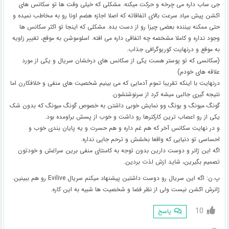
جی ساب داره می چرخه و حرکت میکنه. مشکلی که خیلی وقت ها تو سکانس های
اکشن پیش میاد سرعت بالای اتفاقاته که اصلا اجازه هضم اونا رو به مخاطب نمیده و
حتی ممکنه بیننده بعضی چیزا رو از دست بده. مشکلی که اینجا تو اکثر سکانس ها
وجود نداره و کاملا مشخصه چه اتفاقی داره می افته. اسلوموشن به موقع، تغییر زاویه
به موقع و درنهایت کوریوگرافی جذاب.
(سکانسی که تو پوستر هست یکی از سکانس های درخشان سریال و یکی از مورد
علاقه های خودم)
درنهایت با اینکه تقریبا تموم آدمایی که می بینیم شخصیت های منفی و خلافکارن اما
نتیجه گیری جالبی میشه کرد از سرنوشتشون.
گونگ میونگ و یونگ وو نمایش خوبی داشتن به خصوص گونگ میونگ که بدون شک
یکی از رو اعصاب ترین کارکترها رو داشت و خوب از پسش براومده بود.
و در نهایت سکانس آخر که هم غم داره و هم حسرت و یه پایان بندی خوب و
احساسی تو دنیایی که واقعا بخشش و ترحم جایی نداره.
اگه این ژانر و دوست دارین بدون توجه به کامنتای منفی برین سراغش و خودتون
تصمیم بگیرین، شاید ازش لذت بردین.
پ.ن: اگه این سریال رو دوست داشتین پیشنهاد میکنم سریال Evilive رو هم ببینین.
ژانرش اکشن نیست ولی از نظر فضا و شخصیت ها شبیه به این کاره.
10
پاسخ