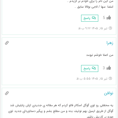
من این نام را برای خودم بر گزیدم ..
امضا: سها / لاجی بولالا سابق ..
5
پاسخ
تیر ۱۵, ۱۴۰۵ ۹:۲۲ ب.ظ
زهرا
من اصلا خوشم نیومد
3
پاسخ
تیر ۱۵, ۱۴۰۵ ۵:۵۵ ب.ظ
نوافن
یه محققی رو توی گوگل اسکالر فالو کردم که هر مقاله ی جدیدی ازش پابلیش شد
گوگل از طریق ایمیل بهم نوتیف بده و من مطلع بشم و پیگیر دستاوردای جدید توی
حوزه ی کاریش باشم.