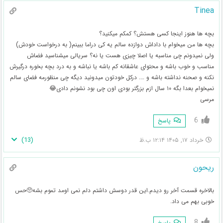
Tinea
بچه ها هنوز اینجا کسی هستش؟ کمکم میکنید؟
بچه ها من میخوام با داداش دوازده سالم یه کی دراما ببینم( به درخواست خودش)
ولی نمیدونم چی مناسبه یا اصلا چیزی هست یا نه؟ سریالی میشناسید فضاش
مناسب و خوب باشه و محتوای عاشقانه کم باشه یا نباشه و به درد بچه بخوره درگیرش
نکنه و صحنه نداشته باشه و …. درکل خودتون میدونید دیگه چی منظورمه فضای سالم
نمیخوام بعدا بگه ۱۰ سال ازم بزرگتر بودی اون چی بود نشونم دادی😂
مرسی
6
پاسخ
)
13
(
خرداد ۱۷, ۱۴۰۵ ۱۲:۱۴ ب.ظ
ریحون
بالاخره قسمت آخر رو دیدم.این قدر دوسش داشتم دلم نمی اومد تموم بشه🥺حس
خوبی بهم می داد.
8
پاسخ