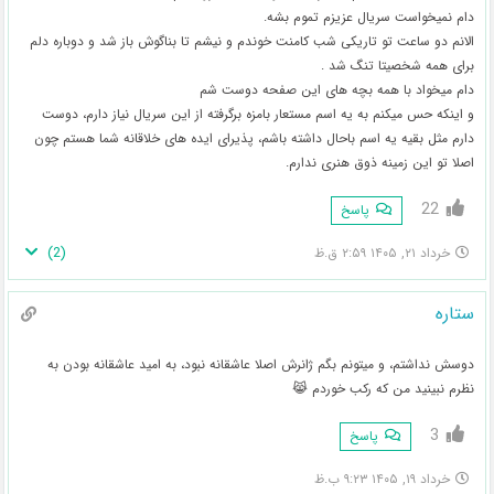
دام نمیخواست سریال عزیزم تموم بشه.
الانم دو ساعت تو تاریکی شب کامنت خوندم و نیشم تا بناگوش باز شد و دوباره دلم
برای همه شخصیتا تنگ شد .
دام میخواد با همه بچه های این صفحه دوست شم
و اینکه حس میکنم به یه اسم مستعار بامزه برگرفته از این سریال نیاز دارم، دوست
دارم مثل بقیه یه اسم باحال داشته باشم، پذیرای ایده های خلاقانه شما هستم چون
اصلا تو این زمینه ذوق هنری ندارم.
22
پاسخ
)
2
(
خرداد ۲۱, ۱۴۰۵ ۲:۵۹ ق.ظ
ستاره
دوسش نداشتم، و میتونم بگم ژانرش اصلا عاشقانه نبود، به امید عاشقانه بودن به
نظرم نبینید من که رکب خوردم 😹
3
پاسخ
خرداد ۱۹, ۱۴۰۵ ۹:۲۳ ب.ظ