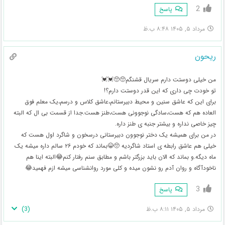
2
پاسخ
مرداد ۵, ۱۴۰۵ ۸:۴۸ ب.ظ
ریحون
من خیلی دوستت دارم سریال قشنگم🥺🥺💓💓
تو خودت چی داری که این قدر دوستت دارم؟!
برای این که عاشق سنین و محیط دبیرستانم،عاشق کلاس و درسم،یک معلم فوق
العاده هم که هست،سادگی نوجوونی هست،طنز هست.جدا از قسمت بی ال که البته
چیز خاصی نداره و بیشتر جنبه ی طنز داره.
در من برای همیشه یک دختر نوجوون دبیرستانی درسخون و شاگرد اول هست که
خیلی هم عاشق رابطه ی استاد شاگردیه 🥺😂بماند که خودم ۲۶ سالم داره میشه یک
ماه دیگه.و بماند که الان باید بزرگتر باشم و مطابق سنم رفتار کنم😂البته اینا هم
ناخودآگاه و روان آدم رو نشون میده و کلی مورد روانشناسی میشه ازم فهمید😂
3
پاسخ
)
3
(
مرداد ۵, ۱۴۰۵ ۸:۱۱ ب.ظ