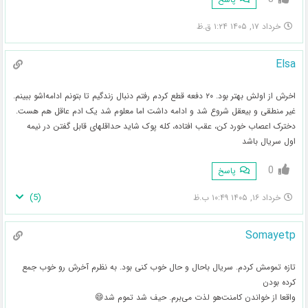
خرداد ۱۷, ۱۴۰۵ ۱:۲۴ ق.ظ
Elsa
اخرش از اولش بهتر بود. ۲۰ دفعه قطع کردم رفتم دنبال زندگیم تا بتونم ادامه‌اشو ببینم.
غیر منطقی و بیعقل شروع شد و ادامه داشت اما معلوم شد یک ادم عاقل هم هست.
دخترک اعصاب خورد کن، عقب افتاده، کله پوک شاید حداقلهای قابل گفتن در نیمه
اول سریال باشد
0
پاسخ
)
5
(
خرداد ۱۶, ۱۴۰۵ ۱۰:۴۹ ب.ظ
Somayetp
تازه تمومش کردم. سریال باحال و حال خوب کنی بود. به نظرم آخرش رو خوب جمع
کرده بودن
واقعا از خواندن کامنت‌هو لذت می‌برم. حیف شد تموم شد😄