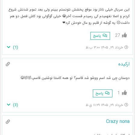
این سریال خیلی ناناز بود موقع پخشش نتونستم ببینم ولی بعد تموم شدنش شروع
کردم و اصلا نفهمیدم کی رسیدم قسمت آخر😭 خیلی گوگولی بود کاش فصل دو هم
داشت☹ یه گوشه از قلبم رو مال خودش کرد❤
27
پاسخ
)
1
(
خرداد ۲۹, ۱۴۰۵ ۳:۰۰ ب.ظ
ارکیده
دوستان چی شد اسم ووشو شد قاسم؟ تو همه کامنتا نوشتین قاسم,،🤣🤣😂
1
پاسخ
)
3
(
خرداد ۲۹, ۱۴۰۵ ۱۱:۲۹ ق.ظ
Crazy nona