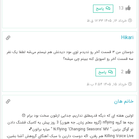
13
پاسخ
خرداد ۱۶, ۱۴۰۵ ۱۲:۳۳ ق.ظ
Hikari
دوستان من ۳ قسمت آخر رو ندیدم توی مود دیدنش هم نیستم می‌شه لطفا یک نفر
سه قسمت آخر رو اسپویل کنه ببینم چی میشه؟
2
پاسخ
خرداد ۱۵, ۱۴۰۵ ۶:۵۴ ب.ظ
خانم هان
اولین هفته ای که دیگه قدرمطلق نداریم، جدایی ازشون سخت بود برام 😞
بچه ها گروه nflying (گروه معلم زبان_ جه هیون) 3 روز پیش یه کامبک قشنگ دادن
تو گوگل بزنین ” N.Flying ‘Changing Seasons’ MV ” میاره براتون💕
Killing Voice Live هم رفتن، اگه دوست دارین با سبک آهنگای گروهش آشنا بشین،