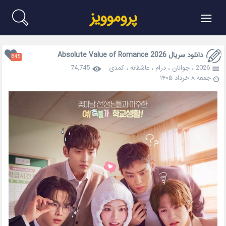
≡
پروموویز
دانلود سریال Absolute Value of Romance 2026
845
2026
،
جوانان
،
درام
،
عاشقانه
،
کمدی
74,745
جمعه ۸ خرداد ۱۴۰۵