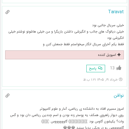
Taravat
خیلی سریال جالبی بود
خیلی دیالوگ های جالب و انگیزشی داشتن بازیگرا و من خیلی هاشونو نوشتم خیلی
انگیزشی بود
فقط یکم آخرای سریال انگار میخواستم فقط جمعش کنن و
اسپویل کننده
13
پاسخ
خرداد ۱۹, ۱۴۰۵ ۱:۲۱ ب.ظ
نوافن
امروز مسیرم افتاد به دانشکده ی ریاضی، آمار و علوم کامپیوتر.
روی دیوار راهروی همکف یه پوستر زده بودن و اسم چندین ریاضی دان بود و گس
وات؟ یکیشون گاوس بود :))))))))))))) گاووووووس :)))))
گاوووووس رو در ویکی پدیا ببینید 😂😂😂