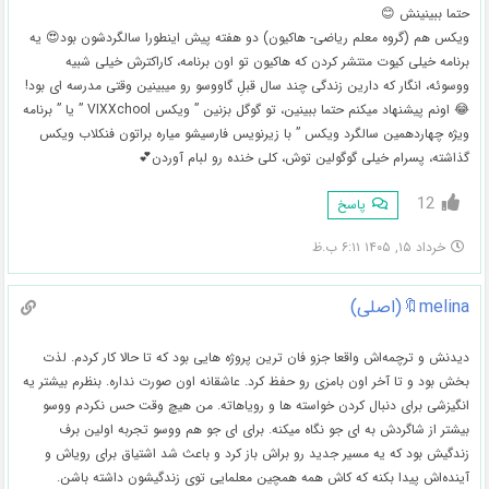
حتما ببینینش 😊
ویکس هم (گروه معلم ریاضی- هاکیون) دو هفته پیش اینطورا سالگردشون بود😍 یه
برنامه خیلی کیوت منتشر کردن که هاکیون تو اون برنامه، کاراکترش خیلی شبیه
ووسوئه، انگار که دارین زندگی چند سال قبلِ گاووسو رو میبینین وقتی مدرسه ای بود!
😂 اونم پیشنهاد میکنم حتما ببینین، تو گوگل بزنین ” ویکس VIXXchool ” یا ” برنامه
ویژه چهاردهمین سالگرد ویکس ” با زیرنویس فارسیشو میاره براتون فنکلاب ویکس
گذاشته، پسرام خیلی گوگولین توش، کلی خنده رو لبام آوردن💕
12
پاسخ
خرداد ۱۵, ۱۴۰۵ ۶:۱۱ ب.ظ
melina🔖(اصلی)
دیدنش و ترچمه‌اش واقعا جزو فان ترین پروژه هایی بود که تا حالا کار کردم. لذت
بخش بود و تا آخر اون بامزی رو حفظ کرد. عاشقانه اون صورت نداره. بنظرم بیشتر یه
انگیزشی برای دنبال کردن خواسته ها و رویاهاته. من هیچ وقت حس نکردم ووسو
بیشتر از شاگردش به ای جو نگاه میکنه. برای ای جو هم ووسو تجربه اولین برف
زندگیش بود که یه مسیر جدید رو براش باز کرد و باعث شد اشتیاق برای رویاش و
آینده‌اش پیدا بکنه که کاش همه همچین معلمایی توی زندگیشون داشته باشن.