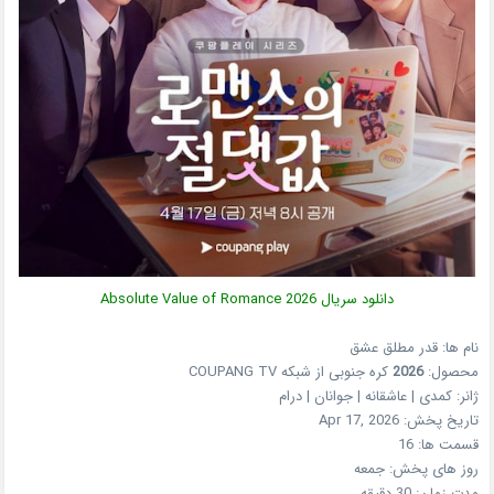
دانلود سریال
2026
Absolute Value of Romance
نام ها: قدر مطلق عشق
محصول:
2026
کره جنوبی
از شبکه
COUPANG TV
ژانر:
کمدی | عاشقانه | جوانان | درام
تاریخ پخش:
Apr 17, 2026
قسمت ها:
16
روز های پخش:
جمعه
مدت زمان:
30 دقیقه