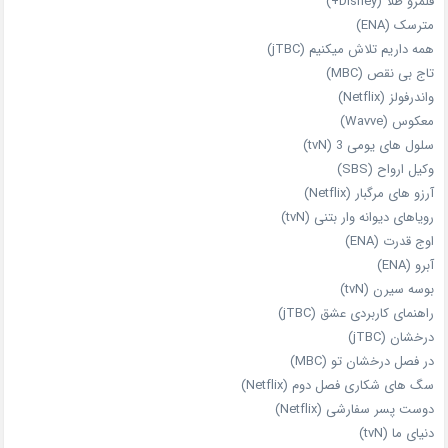
قلمرو طلا (Disney+)
مترسک (ENA)
همه داریم تلاش میکنیم (jTBC)
تاج بی‌ نقص (MBC)
واندرفولز (Netflix)
معکوس (Wavve)
سلول های یومی 3 (tvN)
وکیل ارواح (SBS)
آرزو های مرگبار (Netflix)
رویاهای دیوانه‌ وار بتنی (tvN)
اوج قدرت (ENA)
آبرو (ENA)
بوسه سیرن (tvN)
راهنمای کاربردی عشق (jTBC)
درخشان (jTBC)
در فصل درخشان تو (MBC)
سگ های شکاری فصل دوم (Netflix)
دوست‌ پسر سفارشی (Netflix)
دنیای ما (tvN)