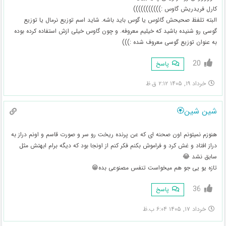
کارل فریدریش گاوس :)))))))))))
البته تلفظ صحیحش گائوس یا گوس باید باشه. شاید اسم توزیع نرمال یا توزیع
گوسی رو شنیده باشید که خیلیم معروفه. و چون گاوس خیلی ازش استفاده کرده بوده
به عنوان توزیع گوسی معروف شده :)))
20
پاسخ
خرداد ۱۹, ۱۴۰۵ ۲:۱۲ ق.ظ
شین شین🏵
هنوزم نمیتونم اون صحنه ای که عن پرنده ریخت رو سر و صورت قاسم و اونم دراز به
دراز افتاد و غش کرد و فراموش بکنم فکر کنم از اونجا بود که دیگه برام ابهتش مثل
سابق نشد 😂
تازه یو یی جو هم میخواست تنفس مصنوعی بده😁
36
پاسخ
خرداد ۱۷, ۱۴۰۵ ۶:۰۴ ب.ظ