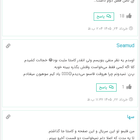
ای کاش فصل دوم داشت…
18
پاسخ
خرداد ۲۴, ۱۴۰۵ ۲:۰۴ ب.ظ
Seamud
اومدم یه نظر منفی بنویسم ولی انقدر کامنتا مثبت بود😂 خجالت کشیدم.
کلا اگه کسی فقط می‌خواست وقتش بگذره ببینه خوبه.
پ‌ن: نمیدونم چرا هروقت قاسمو می‌دیدم😐🤦🏻‍♀️ یاد کیم سوهیون میفتادم.
1
پاسخ
خرداد ۲۲, ۱۴۰۵ ۱۱:۳۲ ب.ظ
سها
من فلبمو تو این سریال و این صفحه و کامنتا جا گذاشتم.
تا یه مدت که اصلا دلم نمیخواست دو قسمت آخرو ببینم .