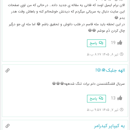
الان برام ایمیل اومد که فلانی یه مقاله ی جدید داده… در حالی که من توی صفحات
این سایت دنبال یه سریالی میگردم که دیدنش خوشحالم کنه و باهاش وقت هدر
بدم 😂
در این لحظه باید مثه قاسم در طلب دانوش و تحقیق باشم 😂 اما مثه ای جو درگیر
چال کردن دُمِ موشم 😂😂
19
پاسخ
تیر ۸, ۱۴۰۵ ۸:۲۷ ب.ظ
الهه جلبک🪖🍪!
سریال قشنگشنسنن دلم برات تنگ شدههه😭😭😭
13
پاسخ
تیر ۷, ۱۴۰۵ ۹:۵۷ ب.ظ
یه کیپاپر کیدرامر