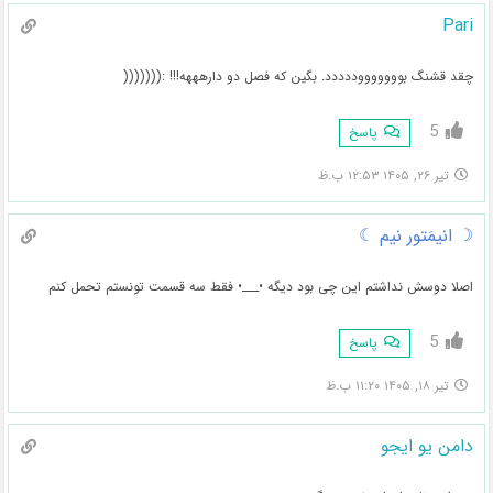
Pari
چقد قشنگ بوووووووددددد. بگین که فصل دو دارهههه!!! :(((((((
5
پاسخ
تیر ۲۶, ۱۴۰۵ ۱۲:۵۳ ب.ظ
☽ انیمَتور نیم ☾
اصلا دوسش نداشتم این چی بود دیگه •___• فقط سه قسمت تونستم تحمل کنم
5
پاسخ
تیر ۱۸, ۱۴۰۵ ۱۱:۲۰ ب.ظ
دامن یو ایجو