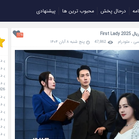
امه
درحال پخش
محبوب ترین ها
پیشنهادی
First Lad
176
سی
،
ملودرام
47,862
پنج شنبه ۸ آبان ۱۴۰۴
دانلو
دانل
دان
026
دانل
دانل
دانل
دانلو
دانل
دان