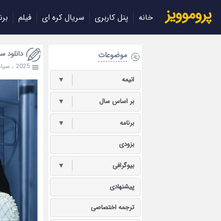
پروموویز
خانه
پنل کاربری
سریال کره ای
فیلم
برن
دانلود سریال y 2025
موضوعات
2025
،
سیا
انیمه
▼
بر اساس سال
▼
برنامه
▼
بزودی
بیوگرافی
▼
پیشنهادی
ترجمه اختصاصی