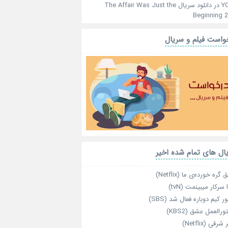
Y
در
دانلود سریال The Affair Was Just the
Beginning 
واست فیلم و سریال
ال های تمام شده اخیر
گره خورده‌ی ما (Netflix)
 سرکار میبینمت (tvN)
ر کیم دوباره فعال شد (SBS)
رالعمل عشق (KBS2)
رقی (Netflix)