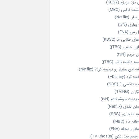
 دزد عزیزم (KBS2)
شت قاضی (MBC)
را (Netflix)
هاری (tvN)
 من (ENA)
ای طلایی ما (KBS2)
یی حتمی (jTBC)
 مردم (tvN)
م داشته باش (jTBC)
 این عشق رو ترجمه کرد؟ (Netflix)
کره (Disney+)
ه تاکسی 3 (SBS)
ران (TVING)
دیدنت خوشبختم (tvN)
ن نقدی (Netflix)
 انفجاری (SBS)
انه ماه (MBC)
انان محله (ENA)
انم صدا نکن (TV Chosun)