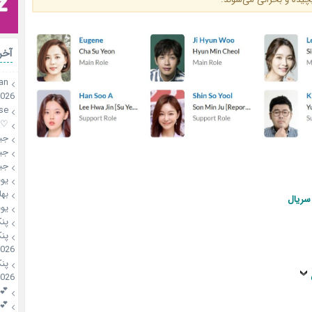
آخر
an
2026
se
♡mahsa♡
جی
جی
جی
یو
بها
سریال
یو
پن
پن
2026
پن
2026
💕riri
💕riri