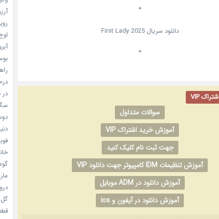
*
آرزو 
رویا
دانلود سریال
2025
First Lady
اوج 
آبرو (
*
بوسه
راهن
درخش
در ف
راک VIP
سگ ه
سوالات متداول
دوست
دنیای
آموزش خرید اشتراک VIP
فوبیای
جهت ثبت نام کلیک کنید
خانم
گومی
آموزش تنظیمات IDM کامپیوتر جهت دانلود VIP
ماری
آموزش دانلود در ADM موبایل
دروغ
گل خو
آموزش دانلود در آیفون و ios
قطعا 