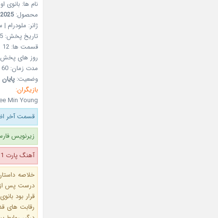
نام ها: بانوی او
محصول:
2025
ژانر: ملو
درام | 
تاریخ پخش:
5
قسمت ها:
12
روز های پخش:
مدت زمان:
60 دقیقه
وضعیت:
پایان ی
بازیگران:
ee Min Young
قسمت آخر اضا
زیرنویس فارس
آهنگ پارت 1 اضافه شد.
خلاصه داستان
درست پس از پ
قرار بود بانو
رقابت‌ های ق
درگیر روابط پ