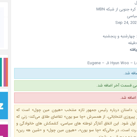
ل
کره جنوبی
از شبکه
MBN
سیاسی
Sep 24, 202
چهارشنبه و پنجشنبه
افته
Eugene – Ji Hyun Woo – L
فه شد.
ی قسمت آخر اضافه شد.
: داستان درباره رئیس‌ جمهور تازه‌ منتخب «هیون مین چول» است که
یروزی انتخاباتی، از همسرش «چا سو یون» تقاضای طلاق می‌کند؛ زنی که
ی اول شود. این اتفاق آغازگر توطئه‌ های سیاسی، کشمکش‌ های خانوادگی و
درت است، در حالی‌که «چا سو یون»، «هیون مین چول» و «شین هه رین»
یچیده و بحرانی می‌شوند.