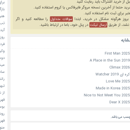
بل از خرید اشتراک باید رعایت کنید
برای
بازگ
هنر سا
را مطالعه کنید و اگر
سوالات متداول
تب ب
نشد، از طریق
در پنل خود، باما در ارتباط باشید.
ارسال تیکت
آیدل
روزه
شابه
فردا
وکیل
دوست
میشه
ساخت 
Watcher 201
رانند
تبهکا
از ن
قهرما
بوسه
رودخ
چسب می باشد.
قهرم
منو خ