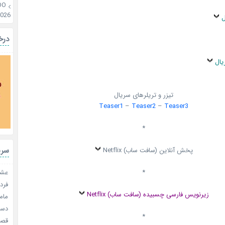
OO
2026
ل
درخ
یال
تیزر و تریلرهای سریال
Teaser1
–
Teaser2
–
Teaser3
*
سری
پخش آنلاین (سافت ساب) Netflix
عشق 
*
فردا
زیرنویس فارسی چسبیده (سافت ساب) Netflix
مامو
دستو
*
قصر ش