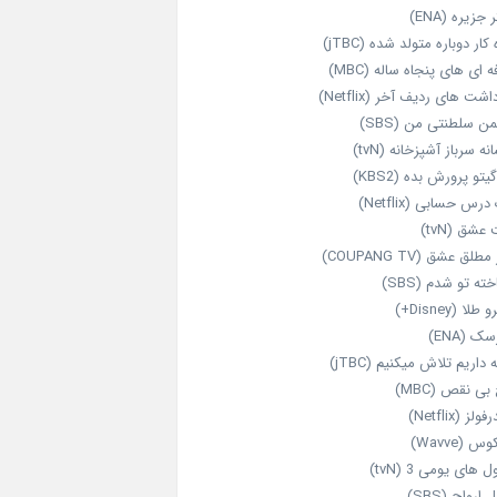
 جزیره (ENA)
‌ کار دوباره‌ متولد شده (jTBC)
‌ ای‌ های پنجاه‌ ساله (MBC)
اشت‌ های ردیف آخر (Netflix)
ن سلطنتی من (SBS)
نه سرباز آشپزخانه (tvN)
یتو پرورش بده (KBS2)
رس حسابی (Netflix)
عشق (tvN)
طلق عشق (COUPANG TV)
خته تو شدم (SBS)
طلا (Disney+)
ک (ENA)
داریم تلاش میکنیم (jTBC)
بی‌ نقص (MBC)
ولز (Netflix)
 (Wavve)
 های یومی 3 (tvN)
 ارواح (SBS)