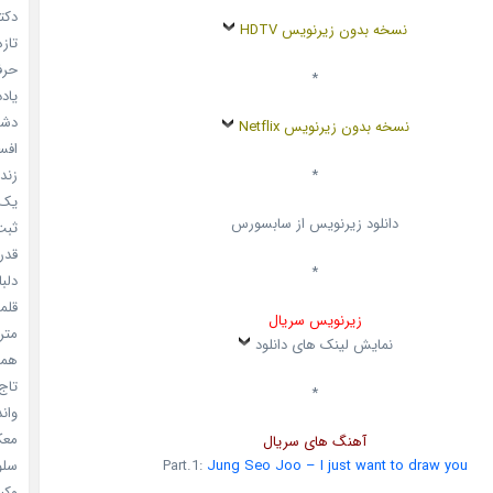
دکتر
نسخه بدون زیرنویس HDTV
تازه
حرفه
*
یادد
دشم
نسخه بدون زیرنویس Netflix
افسا
زندگ
*
یک د
دانلود زیرنویس از سابسورس
ثبت 
قدر م
*
دلبا
قلمرو 
زیرنویس سریال
مترس
نمایش لینک های دانلود
همه 
تاج 
*
واندرف
معکوس
آهنگ های سریال
سلول
Part.1:
Jung Seo Joo – I just want to draw you
وکیل