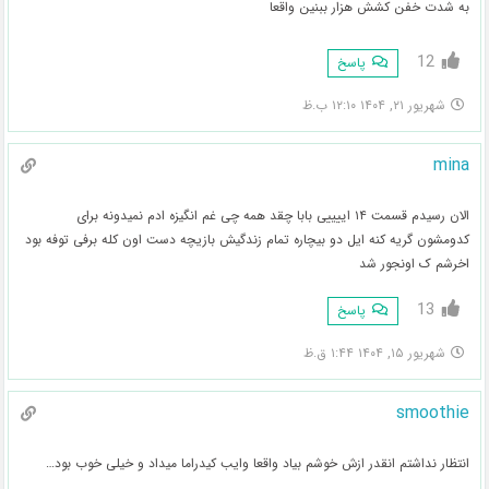
به شدت خفن کشش هزار ببنین واقعا
12
پاسخ
شهریور ۲۱, ۱۴۰۴ ۱۲:۱۰ ب.ظ
mina
الان رسیدم قسمت ۱۴ اییییی بابا چقد همه چی غم انگیزه ادم نمیدونه برای
کدومشون گریه کنه ایل دو بیچاره تمام زندگیش بازیچه دست اون کله برفی توفه بود
اخرشم ک اونجور شد
13
پاسخ
شهریور ۱۵, ۱۴۰۴ ۱:۴۴ ق.ظ
smoothie
انتظار نداشتم انقدر ازش خوشم بیاد واقعا وایب کیدراما میداد و خیلی خوب بود…