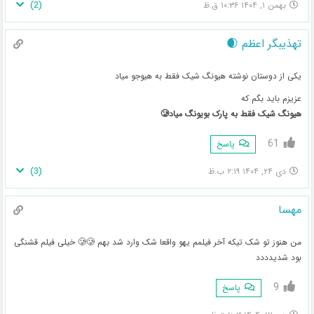
)
2
(
بهمن ۱, ۱۴۰۴ ۱۰:۳۶ ق.ظ
تهذیبگر اعظم 🌒
یکی از دوستان نوشته هیونگ شیک فقط به هیوجو میاد
عزیزم باید بگم که
هیونگ شیک فقط به پارک بویونگ میاد🥲
61
پاسخ
)
3
(
دی ۲۴, ۱۴۰۴ ۲:۱۹ ب.ظ
مهسا
من هنوز تو شک تیکه آخر فیلمم یهو واقعا شک وارد شد بهم 🥲🥲 خیلی فیلم قشنگی
بود شدیدددد
9
پاسخ