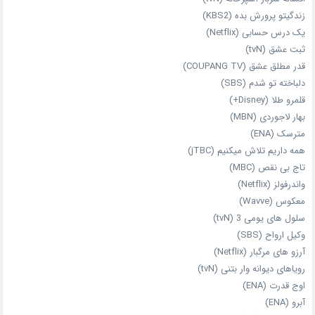
زندگیتو پرورش بده (KBS2)
یک درس حسابی (Netflix)
ثبت عشق (tvN)
قدر مطلق عشق (COUPANG TV)
دلباخته تو شدم (SBS)
قلمرو طلا (Disney+)
بهار لاجوردی (MBN)
مترسک (ENA)
همه داریم تلاش میکنیم (jTBC)
تاج بی‌ نقص (MBC)
واندرفولز (Netflix)
معکوس (Wavve)
سلول های یومی 3 (tvN)
وکیل ارواح (SBS)
آرزو های مرگبار (Netflix)
رویاهای دیوانه‌ وار بتنی (tvN)
اوج قدرت (ENA)
آبرو (ENA)