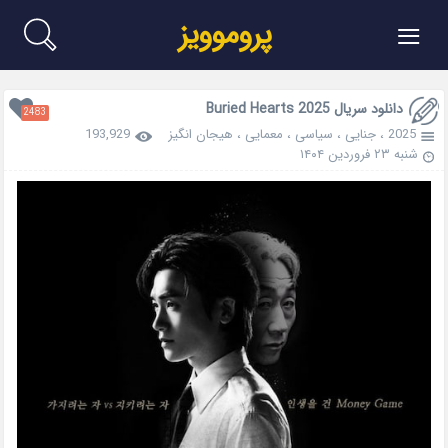
≡
پروموویز
دانلود سریال Buried Hearts 2025
2483
2025
،
جنایی
،
سیاسی
،
معمایی
،
هیجان انگیز
193,929
شنبه ۲۳ فروردین ۱۴۰۴