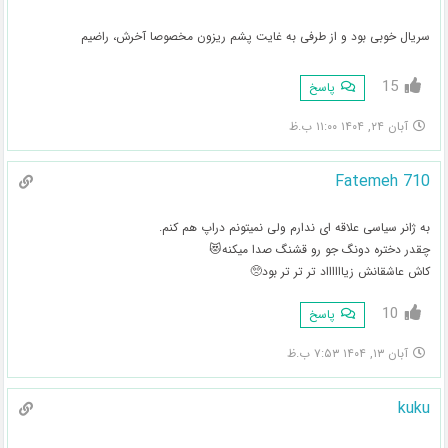
سریال خوبی بود و از طرفی به غایت پشم ریزون مخصوصا آخرش، راضیم
15
پاسخ
آبان ۲۴, ۱۴۰۴ ۱۱:۰۰ ب.ظ
Fatemeh 710
به ژانر سیاسی علاقه ای ندارم ولی نمیتونم دراپ هم کنم.
چقدر دختره دونگ جو رو قشنگ صدا میکنه😻
کاش عاشقانش زیااااااد تر تر تر بود🥺
10
پاسخ
آبان ۱۳, ۱۴۰۴ ۷:۵۳ ب.ظ
kuku