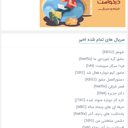
سریال های تمام شده اخیر
شوهر (KBS2)
عشق گره خورده‌ی ما (Netflix)
فردا سرکار میبینمت (tvN)
مامور کیم دوباره فعال شد (SBS)
دستورالعمل عشق (KBS2)
قصر شرقی (Netflix)
دکتر جزیره (ENA)
تازه‌ کار دوباره‌ متولد شده (jTBC)
حرفه‌ ای‌ های پنجاه‌ ساله (MBC)
یادداشت‌ های ردیف آخر (Netflix)
دشمن سلطنتی من (SBS)
افسانه سرباز آشپزخانه (tvN)