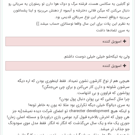
تو گابلین یه سکانس هست، فرشته مرگ و دوک هوا دارن تو رستوران یه سریالی رو
دنبال می‌کنن که میگن فلانی دخترشه و آبمیوه از دهنش می‌ریزه و اینا پشماشون
می‌ریزه درواقع تمسخر این نوع سریالای قدیمی بود.
به نظرم این پلات برای این سال واقعا نوستالژی حساب میشد:))
یه سری تضادها داشت
اسپویل کننده
ولی یه تیکه‌شو خیلی خیلی دوست داشتم.
اسپویل کننده
هیچی هم از نوع کارشون نشون نمیداد. فقط اینطوری بودن که اره دیگه
سرشون شلوغه و دارن کار می‌کنن و برای چی می‌جنگن؟
پولشون که فراوون و بی انتهاست.
چرا مثل کسایی که بی پولن دنبال پول بودن؟
یه سری دیالوگا خیلی دیگه تکراری بود مثلا ته یون به خاطر توعه!
و اینکه هیچ charecter development تو اعضای شرکت دیده نمیشد(به جز
هی چول که اخرش بالاخره قبول کرد عوضی بازی دراورده) و مسئله اصلی زمان!
جوری یک ماه و یک سال می‌گذشت که انگار نه انگار. فقط مدل موی سودونگ
جو جذاب تر میشد.