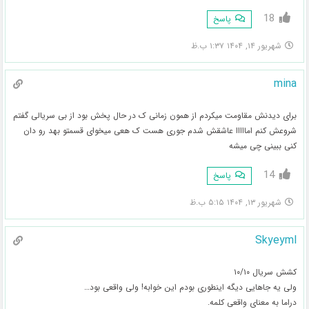
18
پاسخ
شهریور ۱۴, ۱۴۰۴ ۱:۳۷ ب.ظ
mina
برای دیدنش مقاومت میکردم از همون زمانی ک در حال پخش بود از بی سریالی گفتم
شروعش کنم امااااا عاشقش شدم جوری هست ک هعی میخوای قسمتو بهد رو دان
کنی ببینی چی میشه
14
پاسخ
شهریور ۱۳, ۱۴۰۴ ۵:۱۵ ب.ظ
Skyeyml
کشش سریال ۱۰/۱۰
ولی یه جاهایی دیگه اینطوری بودم این خوابه! ولی واقعی بود…
دراما به معنای واقعی کلمه.