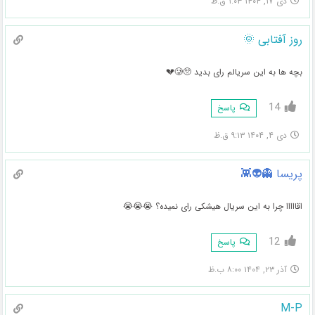
دی ۱۷, ۱۴۰۴ ۱:۰۳ ق.ظ
روز آفتابی 🌞
بچه ها به این سریالم رای بدید 🥺🥲💔
14
پاسخ
دی ۴, ۱۴۰۴ ۹:۱۳ ق.ظ
پریسا 👻👽👾
اقااااا چرا به این سریال هیشکی رای نمیده؟ 😭😭😭
12
پاسخ
آذر ۲۳, ۱۴۰۴ ۸:۰۰ ب.ظ
M-P