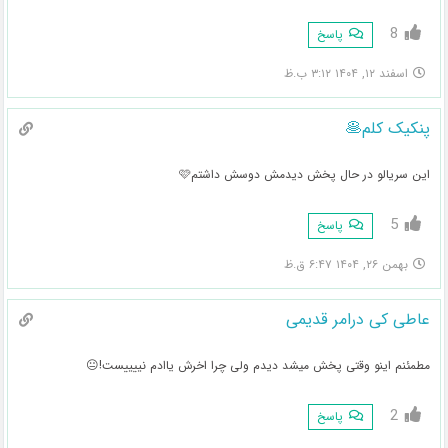
8
پاسخ
اسفند ۱۲, ۱۴۰۴ ۳:۱۲ ب.ظ
پنکیک کلم🥞
این سریالو در حال پخش دیدمش دوسش داشتم🩷
5
پاسخ
بهمن ۲۶, ۱۴۰۴ ۶:۴۷ ق.ظ
عاطی کی درامر قدیمی
مطمئنم اینو وقتی پخش میشد دیدم ولی چرا اخرش یاادم نییییست!😐
2
پاسخ