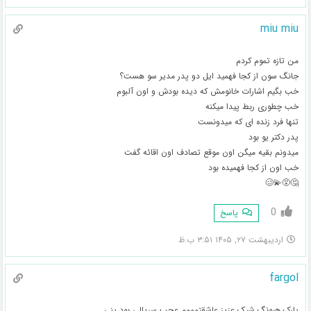
miu miu
من تازه تموم کردم
جانگ سون از کجا فهمید ایل دو پدر مدیر سو هست؟
خب بگیم اشارات خانومش که دیده بودش و اون آلبوم
خب چطوری ربط پیدا میکنه
تنها فرد زنده ای که میدونست
پدر دکتر یو بود
میدونم بقیه میگن اون موقع تصادف اون اقائه گفت
خب اون از کجا فهمیده بود
🤔😵‍💫🥴
0
پاسخ
اردیبهشت ۲۷, ۱۴۰۵ ۳:۵۱ ب.ظ
fargol
پارک هیونگ شیک عزیز عاشقتمممم عجب سریالی بود ینی…