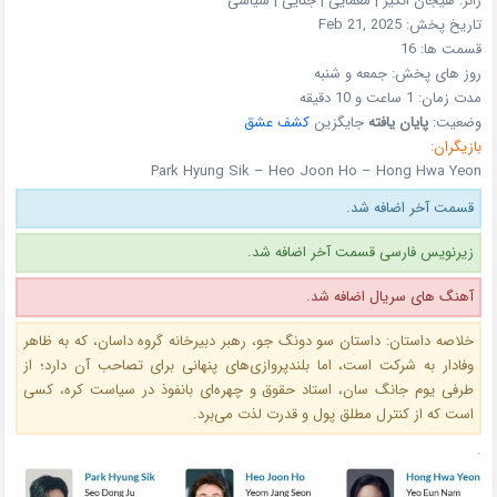
ژانر:
هیجان انگیز | معمایی | جنایی | سیاسی
تاریخ پخش:
Feb 21, 2025
قسمت ها:
16
روز های پخش:
جمعه و شنبه
مدت زمان:
1 ساعت و 10 دقیقه
وضعیت:
پایان یافته
جایگزین
کشف عشق
بازیگران:
Park Hyung Sik – Heo Joon Ho – Hong Hwa Yeon
قسمت آخر اضافه شد.
زیرنویس فارسی قسمت آخر اضافه شد.
آهنگ های سریال اضافه شد.
خلاصه داستان: داستان سو دونگ جو، رهبر دبیرخانه گروه داسان، که به‌ ظاهر
وفادار به شرکت است، اما بلندپروازی‌های پنهانی برای تصاحب آن دارد؛ از
طرفی یوم جانگ سان، استاد حقوق و چهره‌ای بانفوذ در سیاست کره، کسی
است که از کنترل مطلق پول و قدرت لذت می‌برد.
.