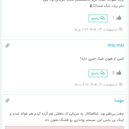
دلم برات تنگ شده❤️‍🔥🫂
1
پاسخ
اردیبهشت ۲۴, ۱۴۰۵ ۲:۲۷ ق.ظ
miu miu
کسی از هیون شیک خبری داره؟
0
پاسخ
اردیبهشت ۲۱, ۱۴۰۵ ۶:۲۸ ب.ظ
مهسا
چقدر بی‌نظیر بود. شاااهکااار. یه سریالی ک باهاش هم گریه کردم هم شوکه شدم و
اینک بی رحمی این سیستم پولداری رو قشنگ نشون داد.