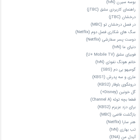
بوسه سیرن (tvN)
راهنمای کاربردی عشق (jTBC)
درخشان (jTBC)
در فصل درخشان تو (MBC)
سگ های شکاری فصل دوم (Netflix)
دوست‌ پسر سفارشی (Netflix)
دنیای ما (tvN)
فوبیای عشق (U+ Mobile TV)
خانم هونگ نفوذی (tvN)
گومیهو بی دم (SBS)
ماری و سه پدرش (KBS1)
دروغگوی باوقار (KBS2)
گل خونین (Disney+)
قطعا بچه توئه (Channel A)
برای دزد عزیزم (KBS2)
بازگشت قاضی (MBC)
هنر سارا (Netflix)
تب بهاری (tvN)
آیدل من (ENA)