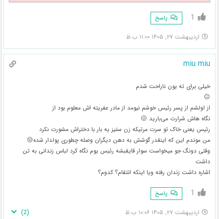
1
پاسخ
اردیبهشت ۲۷, ۱۴۰۵ ۱۱:۰۰ ب.ظ
miu miu
خیلی برای ته یون ناراحت شدم
😐
از اولشم از پسر رئیس خوشم نیومد از مادر عفریته اش معلوم بود از
نگاه هاش شرارت می‌بارید 😖
رئیس یعنی خاک تو سرت مرتیکه زن ستیز یه بار با دختراش مشورت نکرد
من موندم این که اینقدر گوشش به دهن دیگران وصله چطوری پولدار شده😒
وقتی دونگ جو میخواست سوار قایقبشه رئیس یوم نگاه کرد لباس زندانی به تن
داشت
اشاره داشت زندان رفته ویا اینکه انتقام؟ کدوم؟
1
پاسخ
)
2
(
اردیبهشت ۲۷, ۱۴۰۵ ۱۰:۰۶ ب.ظ