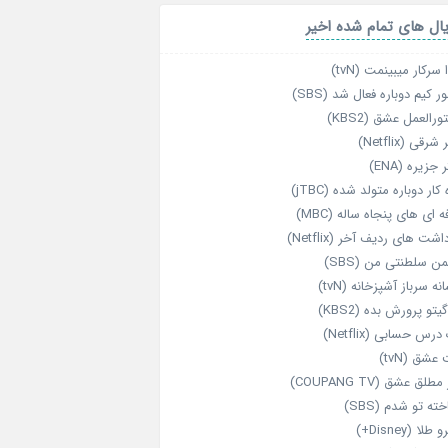
ال های تمام شده اخیر
 سرکار میبینمت (tvN)
ر کیم دوباره فعال شد (SBS)
رالعمل عشق (KBS2)
رقی (Netflix)
 جزیره (ENA)
‌ کار دوباره‌ متولد شده (jTBC)
‌ ای‌ های پنجاه‌ ساله (MBC)
اشت‌ های ردیف آخر (Netflix)
ن سلطنتی من (SBS)
نه سرباز آشپزخانه (tvN)
یتو پرورش بده (KBS2)
رس حسابی (Netflix)
عشق (tvN)
طلق عشق (COUPANG TV)
خته تو شدم (SBS)
طلا (Disney+)