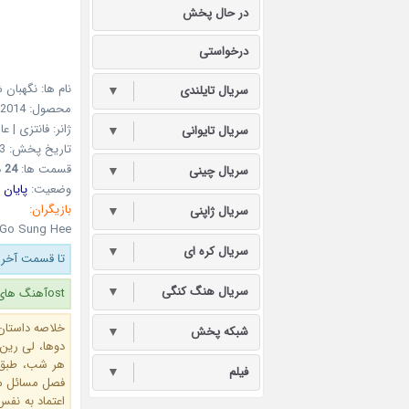
در حال پخش
درخواستی
نام ها: نگهبان شب – ’s Journal
سریال تایلندی
▼
محصول: 2014 کره جنوبی از شبکه
ژانر: فانتزی | ع
سریال تایوانی
▼
تاریخ پخش: 13مرداد1393 – 4Aug2014
قسمت ها:
24
د
سریال چینی
▼
وضعیت:
پایان 
بازیگران:
سریال ژاپنی
▼
 Go Sung Hee
سریال کره ای
▼
تا قسمت آخر 
سریال هنگ کنگی
▼
ostآهنگ های سریال اضافه شد.
خلاصه داستان
شبکه پخش
▼
هر شب، طبق ف
فیلم
▼
فصل مسائل ما
اعتماد به نفس