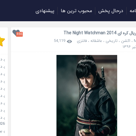
امه
درحال پخش
محبوب ترین ها
پیشنهادی
 The Night Watchman 2014
466
،
اکشن
،
تاریخی
،
عاشقانه
،
فانتزی
54,119
دانل
دانلو
دانل
دان
دانل
دانل
دانل
دانل
026
بیو