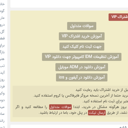
خانم
گومی
راک VIP
ماری
دروغ
سوالات متداول
گل خو
آموزش خرید اشتراک VIP
قطعا 
برای
جهت ثبت نام کلیک کنید
بازگ
آموزش تنظیمات IDM کامپیوتر جهت دانلود VIP
هنر سا
تب ب
آموزش دانلود در ADM موبایل
آیدل
آموزش دانلود در آیفون و ios
روزه
فردا
بل از خرید اشتراک باید رعایت کنید
وکیل
دوست
را مطالعه کنید و اگر
میشه
سوالات متداول
نشد، از طریق
در پنل خود، باما در ارتباط باشید.
ارسال تیکت
ساخت 
رانند
تبهکا