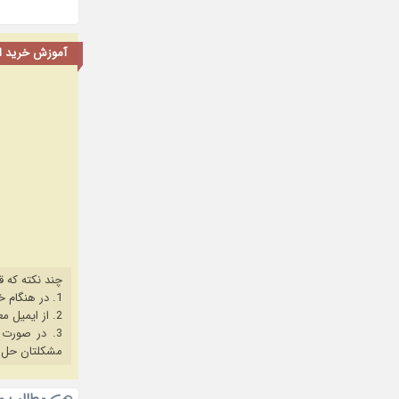
آموزش خرید اشت
چند نکته که ق
1. در هنگام خرید حتما از آخرین نسخه مروگر فایرفاکس یا کروم استفاده کنید.
2. از ایمیل معتبر برای ثبت نام استفاده کنید.
3. در صورت بروز هرگونه مشکل در خرید، ابتدا
مشکلتان حل 