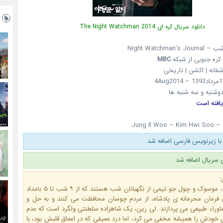
دانلود سریال کره ای The Night Watchman 2014
Night Watchman
MBC
اشقانه | اکشن | تاریخی
وشنبه و سه شنبه ها
یافته است
Jung Il Woo – Kim Hwi Soo –
با زیرنویس فارسی اضافه شد.
:
دوها، لی رین، موسوک و چول جو تیمی از نگهبانان شب هستند که از ۹ شب تا ۵ بامداد
رمان محرمانه ی پادشاه، از مردم چوسان محافظت می کنند و به حل و
وراء طبیعی می پردازند. لی رین، یک شاهزاده سلطنتی ولگرد است که عدم
 خودش را همیشه مخفی می کرد، اما درد عمیقی که در اعماق قلبش بود، با