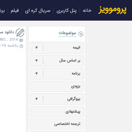
پروموویز
خانه
پنل کاربری
سریال کره ای
فیلم
برن
دانلود سریال کره ای
موضوعات
MBC
،
2014
یکشنبه ۲۵ تیر ۱۳۹۶
انیمه
▼
بر اساس سال
▼
برنامه
▼
بزودی
بیوگرافی
▼
پیشنهادی
ترجمه اختصاصی