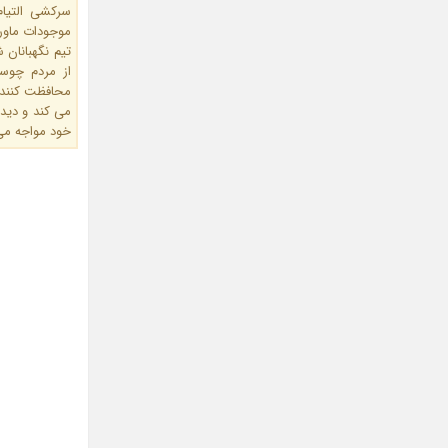
سرکشی التیام
موجودات ماورا
تیم نگهبانان
از مردم چوسا
محافظت کنند.
می کند و دید
خود مواجه م