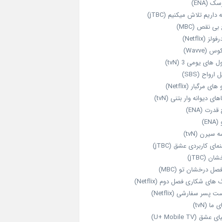
ک (ENA)
داریم تلاش میکنیم (jTBC)
بی‌ نقص (MBC)
ولز (Netflix)
 (Wavve)
 های یومی 3 (tvN)
 ارواح (SBS)
های مرگبار (Netflix)
های دیوانه‌ وار بتنی (tvN)
قدرت (ENA)
ENA)
 سیرن (tvN)
مای کاربردی عشق (jTBC)
ان (jTBC)
صل درخشان تو (MBC)
ای شکاری فصل دوم (Netflix)
‌ پسر سفارشی (Netflix)
 ما (tvN)
 عشق (U+ Mobile TV)