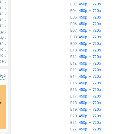
an
E03:
450p
–
720p
an
E04:
450p
–
720p
an
E05:
450p
–
720p
an
E06:
450p
–
720p
an
E07:
450p
–
720p
یو
E08:
450p
–
720p
پن
an
E09:
450p
–
720p
id
E10:
450p
–
720p
id
E11:
450p
–
720p
de
E12:
450p
–
720p
E13:
450p
–
720p
درخ
E14:
450p
–
720p
E15:
450p
–
720p
E16:
450p
–
720p
E17:
450p
–
720p
E18:
450p
–
720p
E19:
450p
–
720p
E20:
450p
–
720p
E21:
450p
–
720p
E22:
450p
–
720p