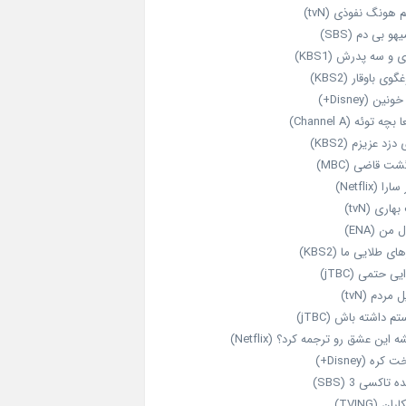
 هونگ نفوذی (tvN)
هو بی دم (SBS)
 و سه پدرش (KBS1)
گوی باوقار (KBS2)
نین (Disney+)
بچه توئه (Channel A)
 دزد عزیزم (KBS2)
شت قاضی (MBC)
را (Netflix)
هاری (tvN)
 من (ENA)
ای طلایی ما (KBS2)
یی حتمی (jTBC)
 مردم (tvN)
م داشته باش (jTBC)
 این عشق رو ترجمه کرد؟ (Netflix)
کره (Disney+)
ه تاکسی 3 (SBS)
ران (TVING)