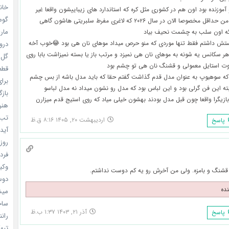
خانم
موزنده بود اون هم در کشوری مثل کره که استاندارد های زیباییشون واقعا غیر
گومی
قابل فهمه برای من حداقل مخصوصا الان در سال ۲۰۲۶ که لاغری مفرط سلبریتی هاشون گاهی
ماری
ه اون سلب به چشمت نحیف بیاد
تش داشتم فقط تنها موردی که منو حرص میداد موهای نان هی بود 😂خوب آخه
دروغ
ر سکانس یه شونه به موهای نان هی نمیزد و مرتب باز یا بسته نمیزاشت بابا روی
گل خو
اوت استایل معمولی و قشنگ نان هی تو چشم بود
قطعا 
که سوهیوپ به عنوان مدل قدم گذاشت گفتم حقا که باید مدل باشه از بس چشم
برای
بته این فن گرلی بود و این لباس بود که مدل رو نشون میداد نه مدل لباسو
بازگ
بازیگرا واقعا چون قبل مدل بودند بهشون خیلی میاد که روی استیج قدم میزارن
هنر سا
تب ب
اردیبهشت ۲۰, ۱۴۰۵ ۸:۱۶ ق.ظ
پاسخ
آیدل
روزه
فردا
وکیل
قشنگ و بامزه. ولی من آخرش رو یه کم دوست نداشتم.
دوست
نده
میشه
ساخت 
آذر ۲۱, ۱۴۰۳ ۱:۳۷ ب.ظ
پاسخ
رانند
تبهکا