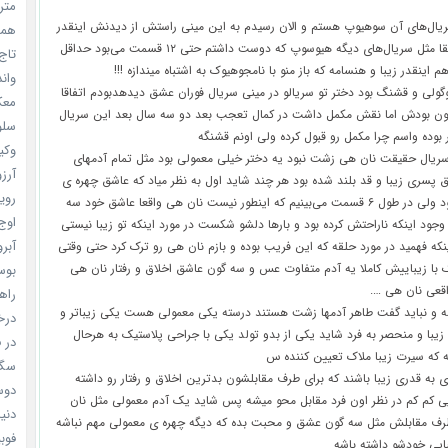
مترس
یال‌های آن سوهیوپ هستم و الان رسیدم به این مینی راستش از دیدنش اینقدر
همه 
خوشم اومد دقیقا مثل سریال‌های دیگه هیوسوپ که دوست داشتم حتی ۱۲ قسمت می‌بود حداقل
تاج 
 اینقدر زیبا و هنسامه که باز منو با نامجوهیوک به اشتباه میندازه !!!
واندرف
گولی و قشنگ بود دختر تو سریالو در مینی سریال فوران عشق دیدهدبودم اتفاقا
معکوس
ون بودش اما نقش مکمل داشت در کمال تعجب بعد دو سه سال بعد این سریال
سلول
بوده واسم چرا مکمل رو قبول کرده ولی اونم قشنگه
وکیل
 سریال حقیقت نان هی زشت نبود یه دختر خیلی معمولی بود مثل تمام آدمهای
آرزو 
 پسری زیبا و قد بلند شده بود هر چند شاید اول به نظر میاد که عاشق چهره ی
رویا
سه گون شده بود ولی در طول ۶ قسمت می‌بینیم که اینطور نیست نان هی واقعا عاشق خود سه
اوج 
وجود اینکه ناراحتش کرده بود و بارها دلشو شکست در مورد اینکه تو زیبا نیستی
آبرو (
نکه فهمید در مورد حلقه که این فریب بوده و بازم نان هی رو ترک کرد حتی وقتی
با زیباییش کاملا یه آدم متفاوت عس و سه گون عاشق اخلاق و رفتار نان هی
بوسه
قعی نان هی ….
راهن
ه و نباید گفت طاهر آدمها زشت هستند درسته یکی معمولی هست یکی زیباتر و
درخش
زیبا و منحصر به فرد شاید یکی از بدو تولد یکی با جراحی پلاستیک به هرحال
در ف
ه که سیرت زیبا ملاک تعیین کننده س
سگ ه
ی به قدری زیبا باشند که برای طرف مقابلشون بدترین اخلاق و رفتار رو داشته
دوست
یی کم کم در نظر اون فرد مقابل محو میشه پس شاید یک آدم معمولی مثل نان
دنیای
طرف مقابلش مثل سه گون عشق و محبت بده که دیگه چهره ی معمولی مهم نباشه
فوبیای
ایی خودشو داشته باشه