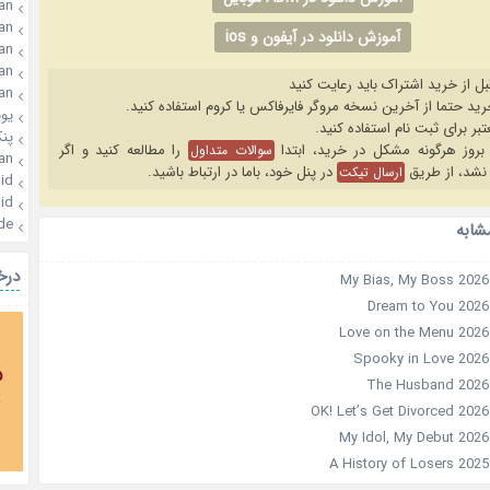
an
an
آموزش دانلود در آیفون و ios
an
an
بل از خرید اشتراک باید رعایت کنید
an
یو
پن
را مطالعه کنید و اگر
سوالات متداول
an
نشد، از طریق
در پنل خود، باما در ارتباط باشید.
ارسال تیکت
id
id
de
شابه
درخ