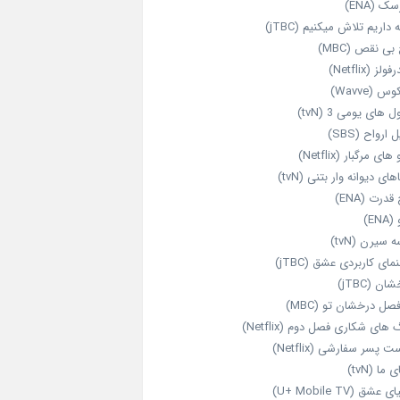
ک (ENA)
داریم تلاش میکنیم (jTBC)
بی‌ نقص (MBC)
ولز (Netflix)
 (Wavve)
 های یومی 3 (tvN)
 ارواح (SBS)
های مرگبار (Netflix)
های دیوانه‌ وار بتنی (tvN)
قدرت (ENA)
ENA)
 سیرن (tvN)
مای کاربردی عشق (jTBC)
ان (jTBC)
صل درخشان تو (MBC)
ای شکاری فصل دوم (Netflix)
‌ پسر سفارشی (Netflix)
 ما (tvN)
 عشق (U+ Mobile TV)