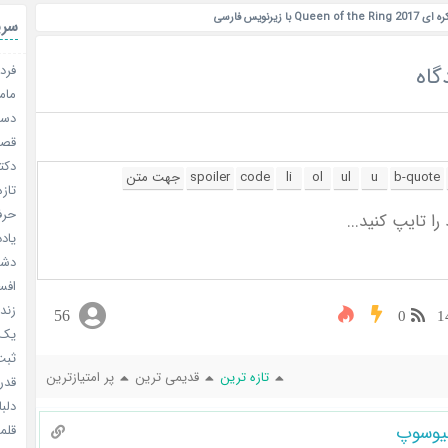
با زیرنویس فارسی
سری
گاه
فردا
مامو
دستو
قصر ش
دکتر
تازه
حرفه
یادد
دشم
افسا
زندگ
56
0
1
یک د
ثبت 
تازه ترین
قدیمی ترین
پر امتیازترین
قدر م
دلبا
یوسوپ
قلمرو 