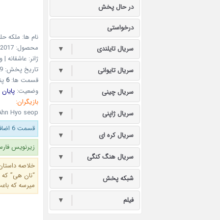
در حال پخش
درخواستی
نام ها: ملکه حل
محصول: 2017 کره جنوبی از شبکه
سریال تایلندی
▼
ژانر: عاشقانه | 
تاریخ پخش: 19اسفند1395 – 09March2017
سریال تایوانی
▼
قسمت ها:
6
پن
وضعیت:
پایان 
سریال چینی
▼
بازیگران:
 Ahn Hyo seop
سریال ژاپنی
▼
قسمت 6 اضافه شد.
سریال کره ای
▼
زیرنویس فارسی قسم
سریال هنگ کنگی
▼
خلاصه داستان
“نان هی” که 
شبکه پخش
▼
میرسه که باع
فیلم
▼