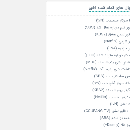
ال های تمام شده اخیر
 سرکار میبینمت (tvN)
ر کیم دوباره فعال شد (SBS)
رالعمل عشق (KBS2)
رقی (Netflix)
 جزیره (ENA)
‌ کار دوباره‌ متولد شده (jTBC)
‌ ای‌ های پنجاه‌ ساله (MBC)
اشت‌ های ردیف آخر (Netflix)
ن سلطنتی من (SBS)
نه سرباز آشپزخانه (tvN)
یتو پرورش بده (KBS2)
رس حسابی (Netflix)
عشق (tvN)
طلق عشق (COUPANG TV)
خته تو شدم (SBS)
طلا (Disney+)