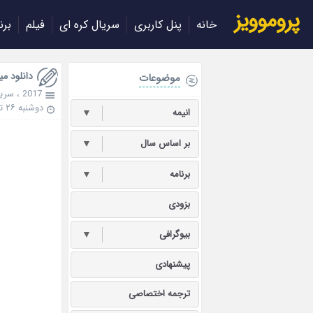
پروموویز
خانه
پنل کاربری
سریال کره ای
فیلم
برن
دانلود مینی سریا
موضوعات
2017
،
سریا
دوشنبه ۲۶ تیر ۱۳۹۶
انیمه
▼
بر اساس سال
▼
برنامه
▼
بزودی
بیوگرافی
▼
پیشنهادی
ترجمه اختصاصی