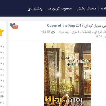
امه
درحال پخش
محبوب ترین ها
پیشنهادی
ل کره ای Queen of the Ring 2017
577
ل کره ای
،
عاشقانه
،
فانتزی
،
وب درام
46,635
دانل
دانلو
دانل
دان
دانل
دانل
دانل
دانل
026
بیو