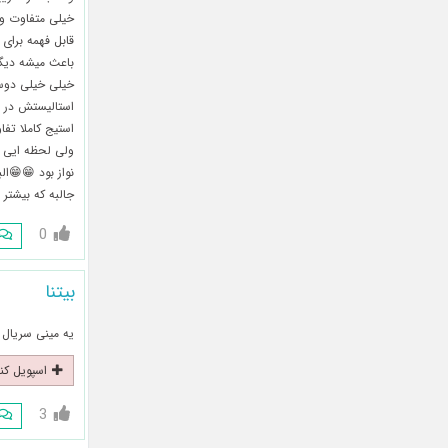
خیلی متفاوت و آ
باعث میشه دیگ
خیلی خیلی دوس
استالیستش در ه
استیج کاملا تف
ولی لحظه ایی 
نواز بود 😁😁ال
جالبه که بیشتر 
0
بیتنا
یه مینی سریال 
اسپویل کن
3