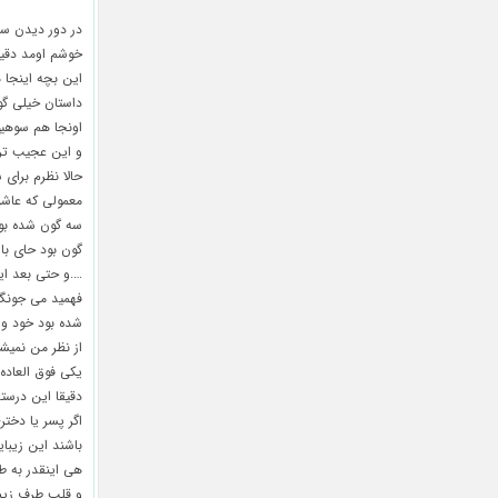
در دور دیدن سر
این بچه اینجا هم
داستان خیلی گو
اونجا هم سوهی
و این عجیب تر 
حالا نظرم برای
معمولی که عاشق
گون بود حای با 
….و حتی بعد ای
فهمید می جونگ 
شده بود خود وا
از نظر من نمیش
یکی فوق العاده 
دقیقا این درست
اگر پسر یا دختر
باشند این زیبا
هی اینقدر به 
و قلب طرف زیب