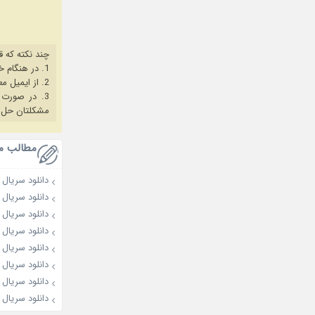
چند نکته که ق
1. در هنگام خرید حتما از آخرین نسخه مروگر فایرفاکس یا کروم استفاده کنید.
2. از ایمیل معتبر برای ثبت نام استفاده کنید.
3. در صورت بروز هرگونه مشکل در خرید، ابتدا
مشکلتان حل 
مطالب م
دانلود سریال My Bias, My Boss 2026
دانلود سریال Dream to You 2026
دانلود سریال Love on the Menu 2026
دانلود سریال Spooky in Love 2026
دانلود سریال The Husband 2026
دانلود سریال OK! Let’s Get Divorced 2026
دانلود سریال My Idol, My Debut 2026
دانلود سریال A History of Losers 2025