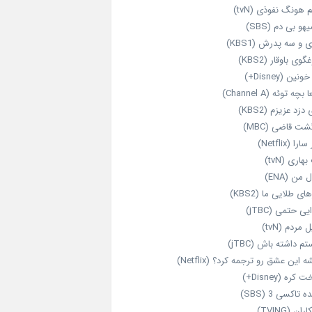
 هونگ نفوذی (tvN)
هو بی دم (SBS)
 و سه پدرش (KBS1)
گوی باوقار (KBS2)
نین (Disney+)
بچه توئه (Channel A)
 دزد عزیزم (KBS2)
شت قاضی (MBC)
را (Netflix)
هاری (tvN)
 من (ENA)
ای طلایی ما (KBS2)
یی حتمی (jTBC)
 مردم (tvN)
م داشته باش (jTBC)
 این عشق رو ترجمه کرد؟ (Netflix)
کره (Disney+)
ه تاکسی 3 (SBS)
ران (TVING)