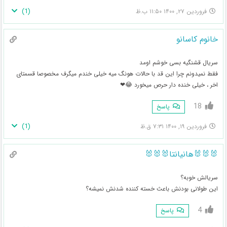
)
1
(
فروردین ۲۷, ۱۴۰۰ ۱۱:۵۰ ب.ظ
خانوم کاسانو
سریال قشنگیه بسی خوشم اومد
فقط نمیدونم چرا این قد با حالات هونگ میه خیلی خندم میگرف مخصوصا قسمتای
اخر ، خیلی خنده دار حرص میخورد 😂❤
18
پاسخ
)
1
(
فروردین ۱۹, ۱۴۰۰ ۷:۳۱ ق.ظ
🐰🐰🐰هانیانتا🐰🐰🐰
سریالش خوبه؟
این طولانی بودنش باعث خسته کننده شدنش نمیشه؟
4
پاسخ