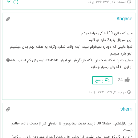
)
1
(
اسفند ۲۷, ۱۳۹۹ ۱:۲۶ ق.ظ
Ahgase
منی که بالای 100تا کی دراما دیدم
این سریال رتبه2 داره تو قلبم
تنها دلیلی که دوباره نمیخوام ببینم اینه وقت ندارم.وگرنه یه هفته بهم بدن میشینم
اینو بازم میبینم.
خیلی نامردیه که به خاطر اینکه بازیگراش تو ایران ناشناخته ان،بهش کم لطفی بشه😑
از اول تا آخرش بسیار جذابه
24
پاسخ
بهمن ۱۱, ۱۳۹۹ ۱۱:۳۳ ق.ظ
sherri
من بازگشتم… احتمالا 30 درصد قدرت بیناییمون تا اینجای کار از دست دادم، حالیم
نیست.
و لازمه بگم که هنوز تموم نشده. (با چشم های خون آلود اپیزود بعد را پلی میکند)