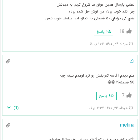
لعنتی پارسال همین موقع ها شروع کردم به دیدنش
چرا انقد خوب بود؟ من توش حل شده بودم
هیچ کی درامای ۵۰ قسمتی به اندازه این مطمئنا خوب نیس
18
پاسخ
مرداد ۲۴, ۱۴۰۰ ۱۰:۱۱ ب.ظ
Zi
منم دیدم آگاسه تعریفش رو کرد اومدم ببینم چیه
50 قسمته؟! 😬😂
7
پاسخ
)
1
(
خرداد ۲۶, ۱۴۰۰ ۲:۳۷ ق.ظ
melina
آگاسه گفت ببین نت که گرفتم میبینم . خداحافظ چشمان