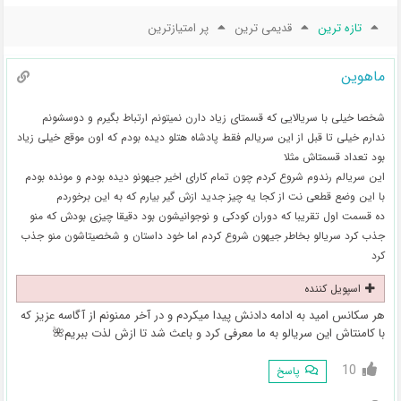
تازه ترین
قدیمی ترین
پر امتیازترین
ماهوین
شخصا خیلی با سریالایی که قسمتای زیاد دارن نمیتونم ارتباط بگیرم و دوسشونم
ندارم خیلی تا قبل از این سریالم فقط پادشاه هتلو دیده بودم که اون موقع خیلی زیاد
بود تعداد قسمتاش مثلا
این سریالم رندوم شروع کردم چون تمام کارای اخیر جیهونو دیده بودم و مونده بودم
با این وضع قطعی نت از کجا یه چیز جدید ازش گیر بیارم که به این برخوردم
ده قسمت اول تقریبا که دوران کودکی و نوجوانیشون بود دقیقا چیزی بودش که منو
جذب کرد سریالو بخاطر جیهون شروع کردم اما خود داستان و شخصیتاشون منو جذب
کرد
اسپویل کننده
هر سکانس امید به ادامه دادنش پیدا میکردم و در آخر ممنونم از آگاسه عزیز که
با کامنتاش این سریالو به ما معرفی کرد و باعث شد تا ازش لذت ببریم🌺
10
پاسخ