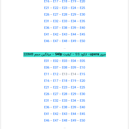
E16
–
E17
–
E18
–
E19
–
E20
E21
–
E22
–
E23
–
E24
–
E25
E26
–
E27
–
E28
–
E29
–
E30
E31
–
E32
–
E33
–
E34
–
E35
E36
–
E37
–
E38
–
E39
–
E40
E41
–
E42
–
E43
–
E44
–
E45
E46
–
E47
–
E48
–
E49
–
E50
…
سرور
upera
– انکود SS – کیفیت
540p
– میانگین حجم 220MB
E01
–
E02
–
E03
–
E04
–
E05
E06
–
E07
–
E08
–
E09
–
E10
E11
–
E12
– E13 – E14 –
E15
E16
–
E17
–
E18
–
E19
–
E20
E21
–
E22
–
E23
–
E24
–
E25
E26
–
E27
–
E28
–
E29
–
E30
E31
–
E32
–
E33
–
E34
–
E35
E36
–
E37
–
E38
–
E39
–
E40
E41
–
E42
–
E43
–
E44
–
E45
E46
–
E47
–
E48
–
E49
–
E50
…