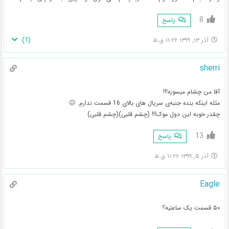
8
پاسخ
)
1
(
آذر ۱۳, ۱۳۹۹ ۱۱:۲۶ ق.ظ
sherri
آقا من چشام میسوزه!!!
مثله اینکه بنده جنبه‌ی سریال های بالای 16 قسمت ندارم. 😐
چقدر خوبه این دول موک!!! (چشم قلبی)(چشم قلبی)
13
پاسخ
آذر ۵, ۱۳۹۹ ۱۱:۲۲ ق.ظ
Eagle
۵۰ قسمت یک ساعتیه؟