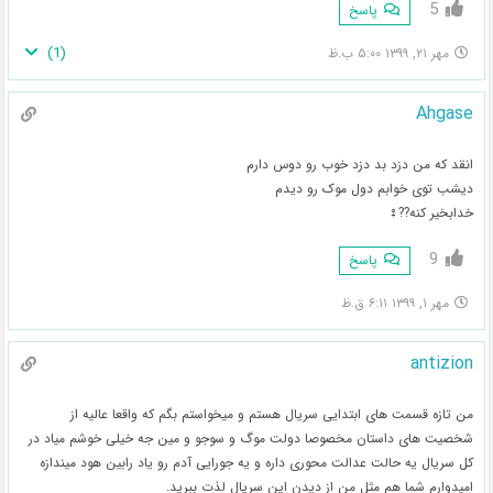
5
پاسخ
)
1
(
مهر ۲۱, ۱۳۹۹ ۵:۰۰ ب.ظ
Ahgase
انقد که من دزد بد دزد خوب رو دوس دارم
دیشب توی خوابم دول موک رو دیدم
خدابخیر کنه??‍♀️
9
پاسخ
مهر ۱, ۱۳۹۹ ۶:۱۱ ق.ظ
antizion
من تازه قسمت های ابتدایی سریال هستم و میخواستم بگم که واقعا عالیه از
شخصیت های داستان مخصوصا دولت موگ و سوجو و مین جه خیلی خوشم میاد در
کل سریال یه حالت عدالت محوری داره و یه جورایی آدم رو یاد رابین هود میندازه
امیدوارم شما هم مثل من از دیدن این سریال لذت ببرید.