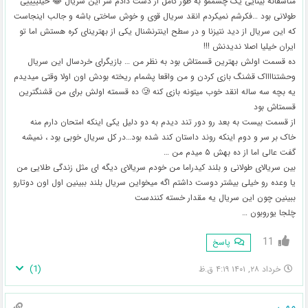
متاسفانه بینایی یک چشممو به طور کامل از دست دادم سر این سریال 😂 خیلییییی
طولانی بود …فکرشم نمیکردم انقد سریال قوی و خوش ساختی باشه و جالب اینجاست
که این سریال از دید نتیزنا و در سطح اینترنشنال یکی از بهترینای کره هستش اما تو
ایران خیلیا اصلا ندیدنش !!!
ده قسمت اولش بهترین قسمتاش بود به نظر من … بازیگرای خردسال این سریال
وحشتنااااک قشنگ بازی کردن و من واقعا پشمام ریخته بودش اون اولا وقتی میدیدم
یه بچه سه ساله انقد خوب میتونه بازی کنه 🥲 ده قسمته اولش برای من قشنگترین
قسمتاش بود
از قسمت بیست به بعد رو دور تند دیدم به دو دلیل یکی اینکه امتحان دارم منه
خاک بر سر و دوم اینکه روند داستان کند شده بود…در کل سریال خوبی بود ، نمیشه
گفت عالی اما از ده بهش ۵ میدم من …
بین سریالای طولانی و بلند کیدراما من خودم سریالای دیگه ای مثل زندگی طلایی من
یا وعده رو خیلی بیشتر دوست داشتم اگه میخواین سریال بلند ببینین اول اون دوتارو
ببینین چون این سریال یه مقدار خسته کنندست
چَلجا یوروبون …
11
پاسخ
)
1
(
خرداد ۲۸, ۱۴۰۱ ۴:۱۹ ق.ظ
مهی