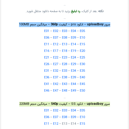
…
نکته
: بعد از کلیک،
رد تبلیغ
بزنید تا به صفحه دانلود منتقل شوید.
…
سرور
uploadboy
– انکود pro – کیفیت
360p
– میانگین حجم 100MB
E01
–
E02
–
E03
–
E04
–
E05
E06
–
E07
–
E08
–
E09
–
E10
E11
–
E12
–
E13
–
E14
–
E15
E16
–
E17
–
E18
–
E19
–
E20
E21
–
E22
–
E23
–
E24
–
E25
E26
–
E27
–
E28
–
E29
–
E30
E31
–
E32
–
E33
–
E34
–
E35
E36
–
E37
–
E38
–
E39
–
E40
E41
–
E42
–
E43
–
E44
–
E45
E46
–
E47
–
E48
–
E49
–
E50
…
سرور
uploadboy
– انکود SS – کیفیت
540p
– میانگین حجم 220MB
E01
–
E02
–
E03
–
E04
–
E05
E06
–
E07
–
E08
–
E09
–
E10
E11
–
E12
– E13 – E14 –
E15