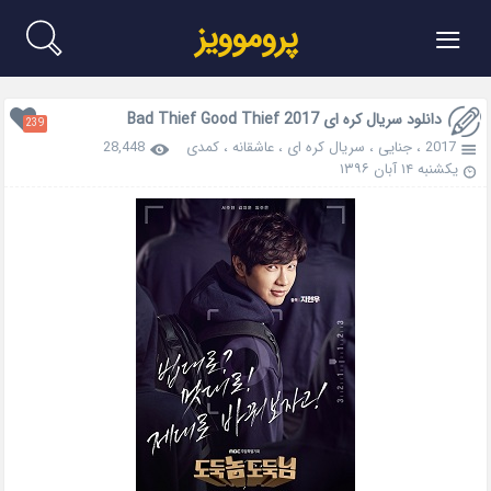
≡
پروموویز
دانلود سریال کره ای Bad Thief Good Thief 2017
239
2017
،
جنایی
،
سریال کره ای
،
عاشقانه
،
کمدی
28,448
یکشنبه ۱۴ آبان ۱۳۹۶