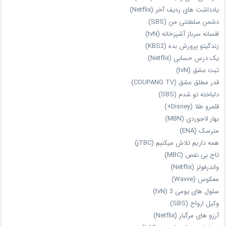
یادداشت‌ های ردیف آخر (Netflix)
دشمن سلطنتی من (SBS)
افسانه سرباز آشپزخانه (tvN)
زندگیتو پرورش بده (KBS2)
یک درس حسابی (Netflix)
ثبت عشق (tvN)
قدر مطلق عشق (COUPANG TV)
دلباخته تو شدم (SBS)
قلمرو طلا (Disney+)
بهار لاجوردی (MBN)
مترسک (ENA)
همه داریم تلاش میکنیم (jTBC)
تاج بی‌ نقص (MBC)
واندرفولز (Netflix)
معکوس (Wavve)
سلول های یومی 3 (tvN)
وکیل ارواح (SBS)
آرزو های مرگبار (Netflix)