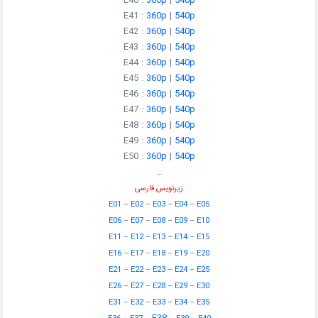
E40 :
360p
|
540p
E41 :
360p
|
540p
E42 :
360p
|
540p
E43 :
360p
|
540p
E44 :
360p
|
540p
E45 :
360p
|
540p
E46 :
360p
|
540p
E47 :
360p
|
540p
E48 :
360p
|
540p
E49 :
360p
|
540p
E50 :
360p
|
540p
…
زیرنویس فارسی
E01
–
E02
–
E03
–
E04
–
E05
E06
–
E07
–
E08
–
E09
–
E10
E11
–
E12
–
E13
–
E14
–
E15
E16
–
E17
–
E18
–
E19
–
E20
E21
–
E22
–
E23
–
E24
–
E25
E26
–
E27
–
E28
–
E29
–
E30
E31
–
E32
–
E33
–
E34
–
E35