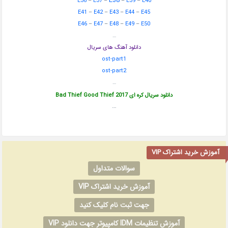
E38
E36
–
E37
–
–
E39
–
E40
E41
–
E42
–
E43
–
E44
–
E45
E46
–
E47
–
E48
–
E49
–
E50
…
دانلود آهنگ های سریال
ost-part1
ost-part2
…
دانلود سریال کره ای Bad Thief Good Thief 2017
…
آموزش خرید اشتراک VIP
سوالات متداول
آموزش خرید اشتراک VIP
جهت ثبت نام کلیک کنید
آموزش تنظیمات IDM کامپیوتر جهت دانلود VIP