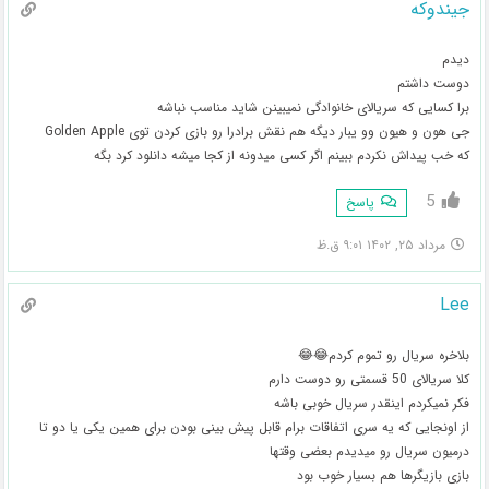
جیندوکه
دیدم
دوست داشتم
برا کسایی که سریالای خانوادگی نمیبینن شاید مناسب نباشه
جی هون و هیون وو یبار دیگه هم نقش برادرا رو بازی کردن توی Golden Apple
که خب پیداش نکردم ببینم اگر کسی میدونه از کجا میشه دانلود کرد بگه
5
پاسخ
مرداد ۲۵, ۱۴۰۲ ۹:۰۱ ق.ظ
Lee
بلاخره سریال رو تموم کردم😂😂
کلا سریالای 50 قسمتی رو دوست دارم
فکر نمیکردم اینقدر سریال خوبی باشه
از اونجایی که یه سری اتفاقات برام قابل پیش بینی بودن برای همین یکی یا دو تا
درمیون سریال رو میدیدم بعضی وقتها
بازی بازیگرها هم بسیار خوب بود