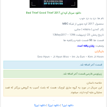
دانلود سریال کره ای Bad Thief Good Thief 2017
نام ها: دزد بد دزد خوب
محصول: 2017 کره جنوبی از شبکه
MBC
ژانر: کمدی | عاشقانه | جنایی
تاریخ پخش: 23 اردیبهشت 1396 – 13May2017
قسمت ها:
50
قسمت شنبه و یکشنبه ها
وضعیت:
پایان یافته است.
بازیگران:
Seo Hyun – Ji Hyun Woo – Im Ju Eun – Kim Ji Hoon
قسمت آخر اضافه شد.
زیرنویس فارسی قسمت آخر اضافه شد.
خلاصه داستان:
این سریال در مورد یه گروه سارق کوچک هست که باعث آسیب به گروهی بزرگتر که قصد
عملیاتی علیه کره دارند، میشوند.
…
دانلود تیزر1
|
دانلود تیزر2
|
دانلود تیزر3