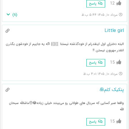
12
پاسخ
)
6
(
مرداد ۱۰, ۱۴۰۵ ۵:۴۴ ب.ظ
Little girl
البته دخترای اول اینقدرام از خودگذشته نیستنا :))))) اگه یه جاییم از خودشون بگذرن
انقدر مهربون نیستن !!
15
پاسخ
مرداد ۱۰, ۱۴۰۵ ۴:۰۱ ب.ظ
پنکیک کلم🥞
واقعا صبر کسایی که سریال های طولانی رو می‌بینند خیلی زیاده😂🥺ماشالله سبحان
الله
15
پاسخ