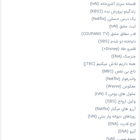
افسانه سرباز آشپزخانه (tvN)
زندگیتو پرورش بده (KBS2)
یک درس حسابی (Netflix)
ثبت عشق (tvN)
قدر مطلق عشق (COUPANG TV)
دلباخته تو شدم (SBS)
قلمرو طلا (Disney+)
مترسک (ENA)
همه داریم تلاش میکنیم (jTBC)
تاج بی‌ نقص (MBC)
واندرفولز (Netflix)
معکوس (Wavve)
سلول های یومی 3 (tvN)
وکیل ارواح (SBS)
آرزو های مرگبار (Netflix)
رویاهای دیوانه‌ وار بتنی (tvN)
اوج قدرت (ENA)
آبرو (ENA)
بوسه سیرن (tvN)