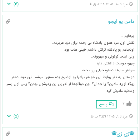
)
6
(
مرداد ۱۰, ۱۴۰۵ ۸:۴۸ ق.ظ
دامن یو ایجو
پرهایم ..
نقش اول مرد همون پادشاه بی رحمه برای دزد عزیزمه..
اونجاعم رو پادشاه کراش داشتم خیلی هات بود
ولی اینجا گوگولی و مهربونه..
چهره دوست داشتنی داره
خواهر سلیطه دختره خیلی رو مخمه ..
دوستان یه نفر روابط این خواهر برادرا رو توضیح بده ممنون میشم. ابن دوتا دختر
بزرگه از یه مادرن؟ یا جدان؟ اون دوقلوها از اخرین زن پدرشون بودن؟ پس اون پسر
وسطیه مادرش کیه
7
پاسخ
)
2
(
مرداد ۹, ۱۴۰۵ ۲:۵۹ ب.ظ
🐝زی زی🐝