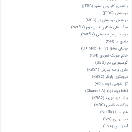
راهنمای کاربردی عشق (jTBC)
درخشان (jTBC)
در فصل درخشان تو (MBC)
سگ های شکاری فصل دوم (Netflix)
دوست‌ پسر سفارشی (Netflix)
دنیای ما (tvN)
فوبیای عشق (U+ Mobile TV)
خانم هونگ نفوذی (tvN)
گومیهو بی دم (SBS)
ماری و سه پدرش (KBS1)
دروغگوی باوقار (KBS2)
گل خونین (Disney+)
قطعا بچه توئه (Channel A)
برای دزد عزیزم (KBS2)
بازگشت قاضی (MBC)
هنر سارا (Netflix)
تب بهاری (tvN)
آیدل من (ENA)