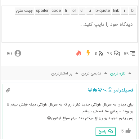
80
0
73
65
تازه ترین
قدیمی ترین
پر امتیازترین
فسیلدرامر 🤧🔪🦚🐇🍪
برای دیدن یه سریال طولانی جدید نیاز دارم که یه سریال طولانی دیگه قبلش ببینم تا
رو روند سریالای ۵۰ قسمتی بیوفتم…
پس پدرم عجیبه رو ریواچ میکنم بعد میام سراغ ایشون😂
5
پاسخ