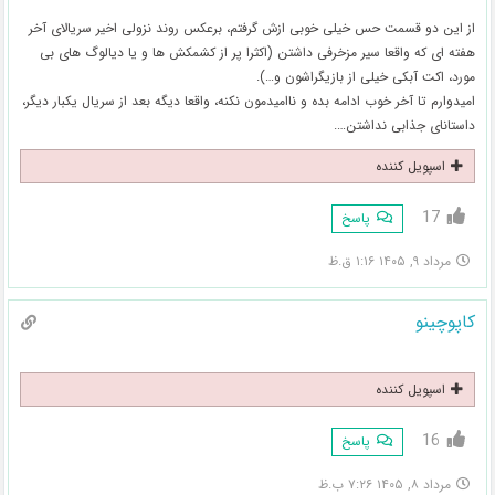
از این دو قسمت حس خیلی خوبی ازش گرفتم، برعکس روند نزولی اخیر سریالای آخر
هفته ای که واقعا سیر مزخرفی داشتن (اکثرا پر از کشمکش ها و یا دیالوگ های بی
مورد، اکت آبکی خیلی از بازیگراشون و…).
امیدوارم تا آخر خوب ادامه بده و ناامیدمون نکنه، واقعا دیگه بعد از سریال یکبار دیگر،
داستانای جذابی نداشتن….
اسپویل کننده
17
پاسخ
مرداد ۹, ۱۴۰۵ ۱:۱۶ ق.ظ
کاپوچینو
اسپویل کننده
16
پاسخ
مرداد ۸, ۱۴۰۵ ۷:۲۶ ب.ظ