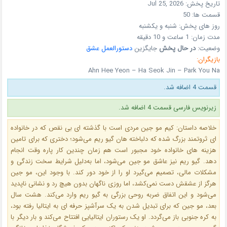
تاریخ پخش:
Jul 25, 2026
قسمت ها:
50
روز های پخش:
شنبه و یکشنبه
مدت زمان:
1 ساعت و 10 دقیقه
وضعیت:
در حال پخش
جایگزین
دستورالعمل عشق
بازیگران:
Ahn Hee Yeon – Ha Seok Jin – Park You Na
قسمت 4 اضافه شد.
زیرنویس فارسی قسمت 4 اضافه شد.
خلاصه داستان: کیم مو جین مردی است با گذشته‌ ای بی‌ نقص که در خانواده‌
ای ثروتمند بزرگ شده که دلباخته هان گیو ریم می‌شود؛ دختری که برای تامین
هزینه‌ های خانواده‌ خود مجبور است هم زمان چندین کار پاره‌ وقت انجام
دهد. گیو ریم نیز عاشق مو جین می‌شود، اما به‌دلیل شرایط سخت زندگی و
مشکلات مالی، تصمیم می‌گیرد او را از خود دور کند. با وجود این، مو جین
هرگز از عشقش دست نمی‌کشد، اما روزی ناگهان بدون هیچ رد و نشانی ناپدید
می‌شود و این اتفاق ضربه روحی بزرگی به گیو ریم وارد می‌کند. هشت سال
بعد، مو جین که برای تبدیل شدن به یک سرآشپز حرفه‌ ای به ایتالیا رفته بود،
به کره جنوبی باز می‌گردد. او یک رستوران ایتالیایی افتتاح می‌کند و بار دیگر با