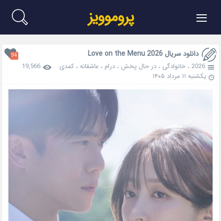
≡
پروموویز
دانلود سریال Love on the Menu 2026
94
2026
،
خانوادگی
،
در حال پخش
،
درام
،
عاشقانه
،
کمدی
19,566
یکشنبه ۱۱ مرداد ۱۴۰۵