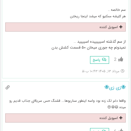
سم خالصه ..
هر کلیشه ممکنیو که میشد اینجا ریختن
اسپویل کننده
از سم گذشته اسیییییده اسیییید ..
نمیدونم چه جوری میخان ۵۰ قسمت کشش بدن
2
پاسخ
مرداد ۱۳, ۱۴۰۵ ۱۰:۴۳ ب.ظ
🐝زی زی🐝
واقعا دلم لک زده بود واسه اینطور سناریوها…. قشنگ حس سریالای جذاب قدیم رو
میده.😃🤩😍
اسپویل کننده