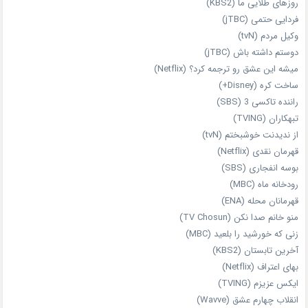
روزهای طلایی ما (KBS2)
فردایی حتمی (jTBC)
وکیل مردم (tvN)
دوستم داشته باش (jTBC)
میشه این عشق رو ترجمه کرد؟ (Netflix)
ساخت کره (Disney+)
راننده تاکسی 3 (SBS)
تبهکاران (TVING)
از ندیدنت خوشبختم (tvN)
قهرمان نقدی (Netflix)
بوسه انفجاری (SBS)
رودخانه ماه (MBC)
قهرمانان محله (ENA)
منو خانم صدا نکن (TV Chosun)
زنی که خورشید را بلعید (MBC)
آخرین تابستان (KBS2)
بهای اعتراف (Netflix)
ایکس عزیزم (TVING)
انقلاب چهارم عشق (Wavve)