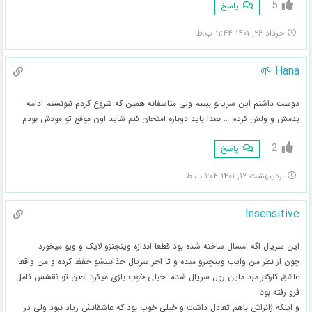
5
پاسخ
خرداد ۲۶, ۱۴۰۱ ۱۱:۴۴ ب.ظ
Hana 🌱
دوست داشتم این سریالو ببینم ولی متاسفانه همین که شروع کردم نتونستم ادامه
بدمش و ولش کردم … بعدا باید دوباره امتحان کنم شاید اون موقع تو مودش بودم
2
پاسخ
اردیبهشت ۱۲, ۱۴۰۱ ۱:۰۴ ب.ظ
Insensitive
این سریال اگه امسال ساخته شده بود قطعا اندازه وینچنزو لایک و ویو میخورد
چون از نطر من وایب وینچنزو میده و تا اخر سریال جذابیتشو حفظ کرده و من واقعا
عاشق کارکتر مرد ماین رول سریال شدم. خیلی خوب بازی میکرد اصن تو نقشس کامل
فرو رفته بود
و اینکه ژانراش باهم تعادل داشت و خیلی خوب بود که عاشقانش زیاد نبود ولی در