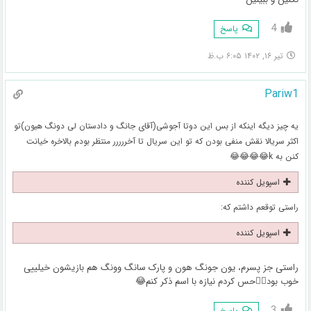
4
پاسخ
تیر ۱۶, ۱۴۰۲ ۶:۰۵ ب.ظ
Pariw1
یه چیز دیگه اینکه از بس این دوتا آجوشی(آقای جانگ و دادستان لی دونگ هیون)تو
اکثر سریالا نقش منفی بودن که تو این سریال تا آخررررر منتظر بودم بالاخره خیانت
کنن به k😂😂😂😂
اسپویل کننده
راستی توقعم داشتم که:
اسپویل کننده
راستی جز پسرم، یون جونگ هون و پارک سانگ وونگ هم بازیشون خیلییی
خوب بود👌🏻حس کردم نیازه با اسم ذکر کنم😂
3
پاسخ