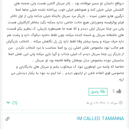
درواقع داستان تو مسیر نیوفتاده بود … ژانر سریال اکشن هست ولی صحنه های
اکشنش خیلی خیلی کمه و هموناهم خیلی خوب پرداخته نشده خیلی جاها اصلا
درگیری هارو نشون نمیده … بازیگر مرد سریال بااینکه خیلی جذابه ولی از اول تااخر
فیلم پوکرفیسه وصورتش هیچ حالت خاصی نداره ممکنه بگید بخاطر کاراکترش هست
ولی من چنتا سریال ازش دیدم و کلا همه جا همینطوره بازیش، ک بنظرم یکم قسمت
های عاشقانه سریال رو خسته کننده میکنه، چون فقط دختره دیالوگ داره و پشت هم
داره حرف میزنه و پسره بیشتر وقتا فقط داره زل زل نگاهش میکنه … انتخاب بازیگرش
هم جالب نبود بخصوص نقش اصلی زن رو اصلا متناسب با مرد انتخاب نکردن . من
از بازیگر زن چنتا سریال دیدم ک خیلی جذاب و گیرا بازی میکنه ولی این نقش اصلا
مناسبش نبوده بخصوص مدل موهاش واقعا فاجعه بود تو سریال …
خلاصه که واسه من اونطوری نبود ک میخکوب بشم و سریال های بادیگاردی و
جاسوسی فوق العاده خفن تر ازاینهم دیدم … اما اینم بد نبود به یکبار دیدنش می
ارزه .
5
پاسخ
)
1
(
مرداد ۲, ۱۴۰۱ ۱:۲۱ ق.ظ
IM CALLED TAMANNA