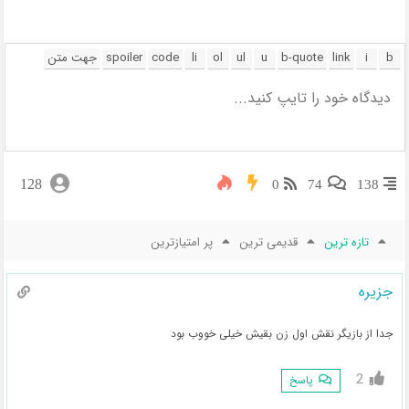
128
0
74
138
تازه ترین
قدیمی ترین
پر امتیازترین
جزیره
جدا از بازیگر نقش اول زن بقیش خیلی خووب بود
2
پاسخ