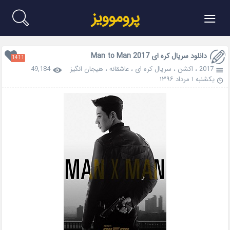
≡
پروموویز
دانلود سریال کره ای Man to Man 2017
1411
2017
،
اکشن
،
سریال کره ای
،
عاشقانه
،
هیجان انگیز
49,184
یکشنبه ۱ مرداد ۱۳۹۶