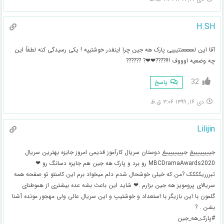
H.SH
آقا این لععععنتیییی پارک هه جین چرا اینقدر خوشتیپه ! یکی رسیدگی کنه لطفاً این
چه وضعیه اوووف !!!????❤❤? ??????
32
پاسخ
دی ۱۶, ۱۳۹۹ ۳:۰۶ ق.ظ
Lilijin
جییییییییغ جییییییییغ دوستان سریال کارآموز قدیمی امروز جایزه بهترین سریال
MBCDramaAwards2020 رو برد و پارک هه جین هم جایزه دسانگ رو ❤
تبررریکککک ?من که خیلی خوشحال شدم دلم میخواد برم این کامنتو تو صفحه همه
سریالای پرومویز هه جین بزارم .❤ شاید این باعث بشه عده بیشتری از هموطنای
گلمون با این بازیگر با استعداد و خوشتیپ و این سریال عالی ولی مهجور مونده آشنا
بشن . ?
#پارک_هه_جین