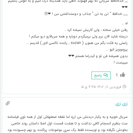
__ خداحافظ سریالی که بهم فهموند گاهی باید همدیگه درک کنیم و به اغوش بکشیم
❤❤
___ خدافظ ” تن به تن ” جذاب و دوستداشتنی من ! ❤🥺
اه …
رفتن خیلی سخته ، ولی کاریش نمیشه کرد ..
درسته شاید الان برم ولی برمیگردم دوباره و همه سریالارو درو میکنم !
راستی یه فکت بگم من همون ( suzan , راننده تاکسی لاور ) قدیمم …
پروموویز انیو …
بدون همیشه فن تو و کیدراما هستم ❤❤
میبینمت !
6
پاسخ
فروردین ۱۱, ۱۴۰۲ ۴:۴۵ ق.ظ
زی زی
سریال خوبیه و به یکبار دیدنش می ارزه اما نقطه ضعفهاش اول از همه توی فیلمنامه
ست بنظرم انسجام کافی نداشت و تا هشت قسمت اول اصلا داستان روند خاصی
بخودش نگرفته بود و نویسنده فقط یک سری موضوعات پراکنده رو بهم چسبونده بود