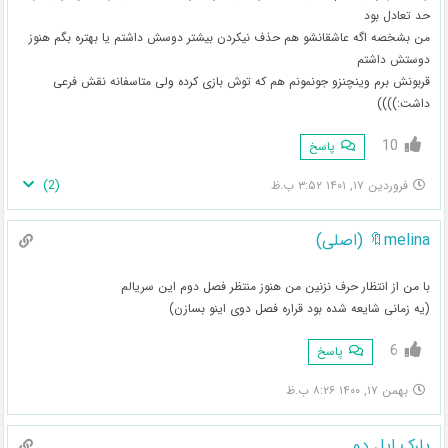
حد تعادل بود
من بشخصه اگه عاشقانشو هم حذف نیکردن بیشتر دوسش داشتم یا بهتره بگم هنوز
دوستش داشتم
قربونش برم وینچنزو جونمونم هم که توش بازی کرده ولی متاسفانه نقش فرعی
داشت:))))
10
پاسخ
)
2
(
فروردین ۱۷, ۱۴۰۱ ۳:۵۲ ب.ظ
melina🔖 (اصلی)
با من از انتظار حرف نزنین من هنوز منتظر فصل دوم این سریالم
(یه زمانی شایعه شده بود قراره فصل دوی اینو بسازن)
6
پاسخ
بهمن ۱۷, ۱۴۰۰ ۸:۲۶ ب.ظ
پارک ایل دو