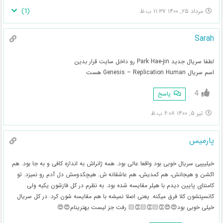
)
1
(
مرداد ۲۵, ۱۴۰۰ ۱۱:۳۷ ب.ظ
Sarah
لطفا سریال جدید Park Hae-jin رو داخل سایت قرار بدین
اسم سریال Genesis – Replication Human هست
4
پاسخ
تیر ۵, ۱۴۰۰ ۶:۰۸ ب.ظ
پارمیس
خیلیییی سریال خوبی بود واقعا عالی بود. همه ژانراش به اندازه کافی و به جا بود. هم
اکشن و هیجانش، هم کمدیش، هم عاشقانه ش. هیچکدومش دل آدم رو نمیزد. تو
کامنتای پایین دیدم با هیلر مقایسه شده بود‌. به نظرم در کل فازشون یکیه ولی
کانسپتشون کلا فرق میکنه. یعنی اصلا نمیشه با هم مقایسه شون کرد. در کل سریال
خیلی خوبی بود😍😍👏🏻👏🏻👏🏻 رفت جز لیست بهترینام😍😍