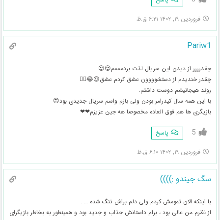
فروردین ۱۹, ۱۴۰۲ ۶:۲۱ ق.ظ
Pariw1
چقدرررر از دیدن این سریال لذت بردمممم😍😍
چقدر خندیدم از دستشوووون عشق کردم عشق😍😂👌🏻
روند هیجانیشم دوست داشتم.
با این همه سال کیدرامر بودن ولی بازم واسم سریال جدیدی بود😍
بازیگری ها هم فوق العاده مخصوصا هه جین عزیزم❤❤
5
پاسخ
فروردین ۱۹, ۱۴۰۲ ۶:۱۰ ق.ظ
سگ جیندو :))))
با اینکه الان تمومش کردم ولی دلم براش تنگ شده … .
از نظرم من عالی بود ، برام داستانش جذاب و جدید بود و همینطور به بخاطر بازیگرای