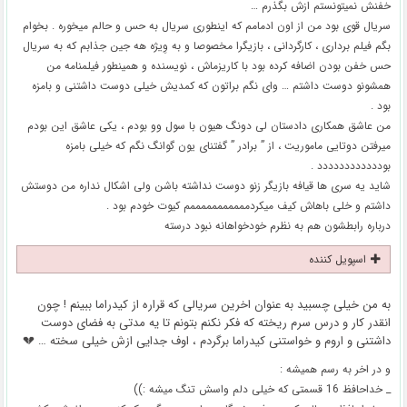
خفنش نمیتونستم ازش بگذرم …
سریال قوی بود من از اون ادمامم که اینطوری سریال به حس و حالم میخوره . بخوام
بگم فیلم برداری ، کارگردانی ، بازیگرا مخصوصا و به وِیژه هه جین جذابم که به سریال
حس خفن بودن اضافه کرده بود با کاریزماش ، نویسنده و همینطور فیلمنامه من
همشونو دوست داشتم … وای نگم براتون که کمدیش خیلی دوست داشتنی و بامزه
بود .
من عاشق همکاری دادستان لی دونگ هیون با سول وو بودم ، یکی عاشق این بودم
میرفتن دوتایی ماموریت ، از ” برادر ” گفتنای یون گوانگ نگم که خیلی بامزه
بودددددددددددد .
شاید یه سری ها قیافه بازیگر زنو دوست نداشته باشن ولی اشکال نداره من دوستش
داشتم و خلی باهاش کیف میکردمممممممممممم کیوت خودم بود .
درباره رابطشون هم به نظرم خودخواهانه نبود درسته
اسپویل کننده
به من خیلی چسبید به عنوان اخرین سریالی که قراره از کیدراما ببینم ! چون
انقدر کار و درس سرم ریخته که فکر نکنم بتونم تا یه مدتی به فضای دوست
داشتنی و اروم و خواستنی کیدراما برگردم ، اوف جدایی ازش خیلی سخته … 💔
و در اخر به رسم همیشه :
_ خداحافظ 16 قسمتی که خیلی دلم واسش تنگ میشه :))