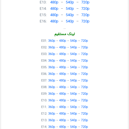
E13:
480p
–
540p
–
720p
E14:
480p
–
540p
–
720p
E15:
480p
–
540p
–
720p
E16:
480p
–
540p
–
720p
…
لینک مستقیم
E01:
360p
–
480p
–
540p
–
720p
E02:
360p
–
480p
–
540p
–
720p
E03:
360p
–
480p
–
540p
–
720p
E04:
360p
–
480p
–
540p
–
720p
E05:
360p
–
480p
–
540p
–
720p
E06:
360p
–
480p
–
540p
–
720p
E07:
360p
–
480p
–
540p
–
720p
E08:
360p
–
480p
–
540p
–
720p
E09:
360p
–
480p
–
540p
–
720p
E10:
360p
–
480p
–
540p
–
720p
E11:
360p
–
480p
–
540p
–
720p
E12:
360p
–
480p
–
540p
–
720p
E13:
360p
–
480p
–
540p
–
720p
E14:
360p
–
480p
–
540p
–
720p