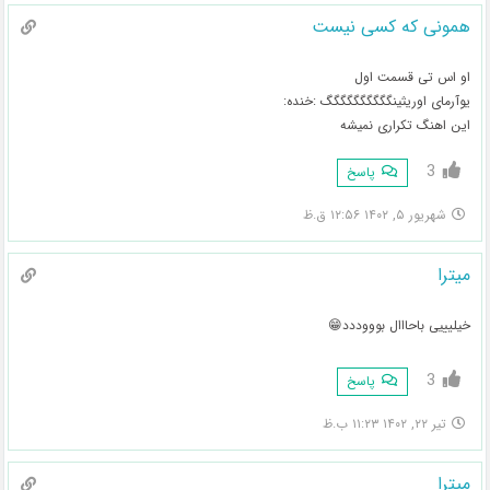
همونی که کسی نیست
او اس تی قسمت اول
یوآرمای اوریثینگگگگگگگگگگ :خنده:
این اهنگ تکراری نمیشه
3
پاسخ
شهریور ۵, ۱۴۰۲ ۱۲:۵۶ ق.ظ
میترا
خیلیییی باحااال بوووددد😁
3
پاسخ
تیر ۲۲, ۱۴۰۲ ۱۱:۲۳ ب.ظ
میترا