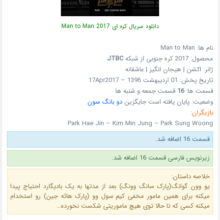
دانلود سریال کره ای Man to Man 2017
نام ها: Man to Man
محصول: 2017 کره جنوبی از شبکه
JTBC
ژانر: اکشن | هیجان انگیز | عاشقانه
تاریخ پخش: 01 اردیبهشت 1396 – 17Apr2017
قسمت ها:
16
قسمت جمعه و شنبه ها
وضعیت: پایان یافته است جایگزین
دو بانگ سون
بازیگران:
Park Hae Jin – Kim Min Jung – Park Sung Woong
قسمت 16 اضافه شد.
زیرنویس فارسی قسمت 16 اضافه شد.
خلاصه داستان:
یو وون گوانگ(پارک سانگ وونگ) بعد از مدتها به یک بادیگارد احتیاج پیدا
میکنه برای همین مامور مخفی کیم سول وو (پارک هائه جین) رو استخدام
میکنه کسی که تا حالا توی هیچ ماموریتی شکست نخورده…