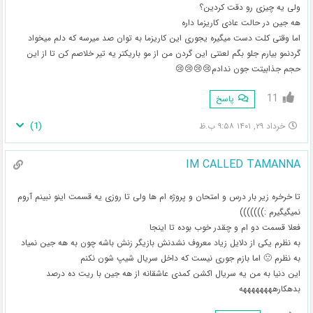
ولی یه چیزی رو دقت کردین؟
هه جین در حالت عادی کاریزما داره
اما وقتی کلت دست میگیره یجوری این کاریزما به توان صد میرسه که دلم میخواد
گردنمو بیارم جلو بگم لعنتی این گردن من از مو باریکتر یه تیر خلاصم کن تا از این
حجم جذابیتت جون ندادم😢😢😢😢
11
پاسخ
)
1
(
خرداد ۲۹, ۱۴۰۱ ۹:۵۸ ب.ظ
IM CALLED TAMANNA
تا خرخره زیر بار درس و امتحان و پروژه ام ها ولی تا روزی یه قسمت اینو نبینم آروم
نمیگیگیرم :)))))))
فعلا قسمت دو ام و چقدر خوب بوده تا اینجا
به نظرم یکی از دلایل زیاد معروف نشدنش بازیگر زنش باشه چون به هه جین نمیاد
به نظرم 🙁 اما بازم جوری نیست که داخل سریال شیپ شون نکنم
این دنیا به من یه سریال اکشن کمدی عاشقانه از هه جین با ریت ده درصد
بدهکارههههههههه