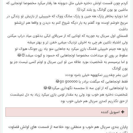
کردم چون قسمت اولش دختره خیلی مثل دیوونه ها رفتار میکرد مخصوصا اونجایی که
ماشین یو یون گوانگ رو بلند کرد😑
اما دوباره بخاطر پارک هه جین و پارک سانگ ووک که خییییلی از بازیش تو زندگی در
مریخ خوشم اومده بود گفتم یه بار دیگه شروع کنم به دیدن و واقعا هم ارزششو
داشت
قسمتای اول سریال یه جوریه که اونایی که از سریالای ابکی بدشون میاد دراپ میکنن
ولی اشتباه نکنین هر چی به اخرش نزدیک میشی خفن تر و بهتر میشه
پارو هه جینم خیییلی قشنگ بازی میکرد یه جاهایی منو یاد ری جونگ هیوک تو
سقوط بر روی تو مینداخت مخصوصا اونجاهایی که حسود و کیوت میشد😍😂
و اما برسیممم به شخصیت مورد علاقه من تو این سریال و اونم کسی نیست جز یو
یون گوانگ
این بشر چقدرررر نمکهههه خیلی بامزه بوددد
فقط اونجاهایی که میگفت برادر یا go gooooo😂
یا اونجاهایی که از اون سه تا مجسمه نگهداری میکرد😂😂
شخصیت دختره هم خوب بود ولی یه مقدار لوس بازی میکرد زیاد به دل نمیشست
از حق نگذریم کمدی سریال هم خیلی خوب بود
اسپویل کننده
پایان بندی سریال هم خوب و منطقی بود خلاصه از فسمت های اولش قضاوت
نکنین و ببینین