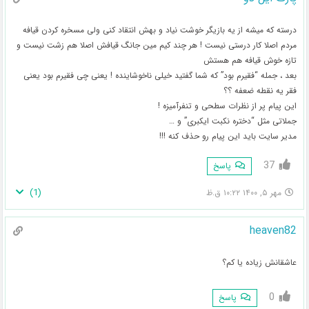
درسته که میشه از یه بازیگر خوشت نیاد و بهش انتقاد کنی ولی مسخره کردن قیافه
مردم اصلا کار درستی نیست ! هر چند کیم مین جانگ قیافش اصلا هم زشت نیست و
تازه خوش قیافه هم هستش
بعد ، جمله “فقیرم بود” که شما گفتید خیلی ناخوشاینده ! یعنی چی فقیرم بود یعنی
فقر یه نقطه ضعفه ؟؟
این پیام پر از نظرات سطحی و تنفرآمیزه !
جملاتی مثل “دختره نکبت ایکبری” و …
مدیر سایت باید این پیام رو حذف کنه !!!
37
پاسخ
)
1
(
مهر ۵, ۱۴۰۰ ۱۰:۲۲ ق.ظ
heaven82
عاشقانش زیاده یا کم؟
0
پاسخ