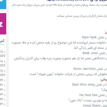
-این سریال در 16 قسمت یک ساعته روزهای شنبه و یکشنبه از شبکه tvN کره به جای سریال سزاوار یک اسم دکتر
ریال همان کارگردان سریال رییس حساس میباشد.
:
آخر
ه خانواده بسیار ثروتمنده اما این موضوع رو از بقیه مخفی کرده و حالا مجبوره
در محله ای فقیر زندگی کنه.
پن
2025
 دانشگاهی معتبر اما باز هم مجبوره بصورت پاره وقت برای گذران زندگیش
پن
2025
پن
 باهوش که رییس بخشی از شرکت خانواده “بیون هیوک” است.
2025
انی:
an
an
an
یوک”
an
an
یما و بهترین دوست “باک جون”
an