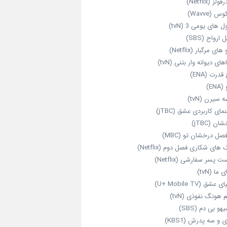
ولز (Netflix)
 (Wavve)
 های یومی 3 (tvN)
 ارواح (SBS)
های مرگبار (Netflix)
های دیوانه‌ وار بتنی (tvN)
قدرت (ENA)
ENA)
 سیرن (tvN)
مای کاربردی عشق (jTBC)
ان (jTBC)
صل درخشان تو (MBC)
ای شکاری فصل دوم (Netflix)
‌ پسر سفارشی (Netflix)
 ما (tvN)
 عشق (U+ Mobile TV)
 هونگ نفوذی (tvN)
هو بی دم (SBS)
 و سه پدرش (KBS1)