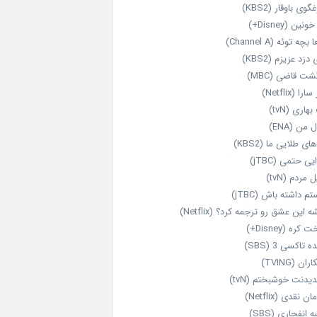
گوی باوقار (KBS2)
نین (Disney+)
بچه توئه (Channel A)
 دزد عزیزم (KBS2)
شت قاضی (MBC)
را (Netflix)
هاری (tvN)
 من (ENA)
ای طلایی ما (KBS2)
یی حتمی (jTBC)
 مردم (tvN)
م داشته باش (jTBC)
 این عشق رو ترجمه کرد؟ (Netflix)
کره (Disney+)
ه تاکسی 3 (SBS)
ران (TVING)
دیدنت خوشبختم (tvN)
ن نقدی (Netflix)
 انفجاری (SBS)