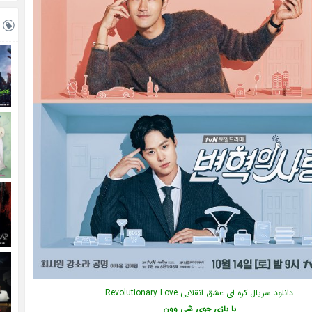
دانلود سریال کره ای عشق انقلابی Revolutionary Love
با بازی چوی شی وون