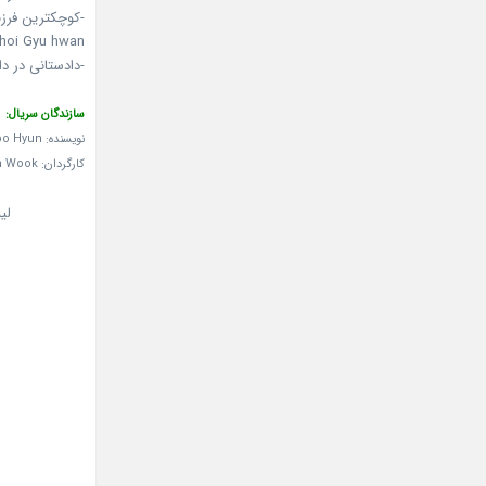
-کوچکترین فرزن
Choi Gyu hwan در نقش ng Myeong soo
-دادستانی در د
سازندگان سریال:
نویسنده: Joo Hyun (رییس حساس)
کارگردان: Song Hyun Wook
لین