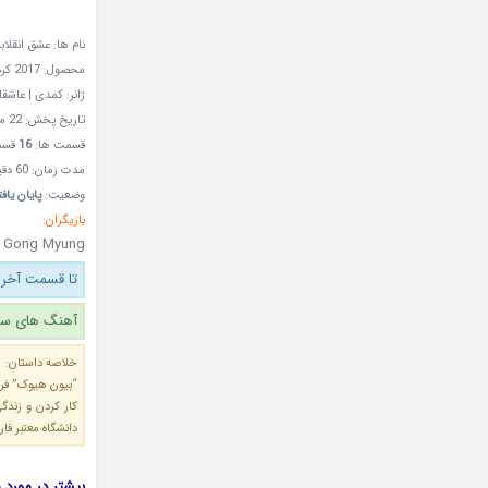
نام ها: عشق انقلابی – yuk’s Love
محصول: 2017 کره جنوبی از شبکه
ژانر: کمدی | عاشقا
تاریخ پخش: 22 مهر 1396 – 14Oct2017
قسمت ها:
16
قسم
مدت زمان: 60 دقیقه
وضعیت:
پایان یاف
بازیگران:
- Gong Myung
تا قسمت آخر 
آهنگ های سری
خلاصه داستان:
“بیون هیوک” فرزن
کار کردن و زندگ
دانشگاه معتبر فا
بیشتر در مورد سریال کره ای 017