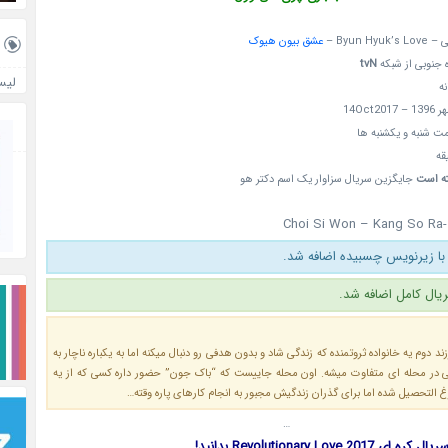
Byun H –
عشق بیون هیوک
tvN
لیس
نه
ت شنبه و یکشنبه ها
ته است
جایگزین سریال سزاوار یک اسم دکتر هو
Choi Si Won – Kang So Ra
با زیرنویس چسبیده اضافه شد.
ال کامل اضافه شد.
د دوم یه خانواده ثروتمنده که زندگی شاد و بدون هدفی رو دنبال میکنه اما به یکباره ناچار به
ی در محله ای متفاوت میشه. اون محله جاییست که “باک جون” حضور داره کسی که از یه
رغ التحصیل شده اما برای گذران زندگیش مجبور به انجام کارهای پاره وقته…
…
Revolutionary Love 2 بدانید!