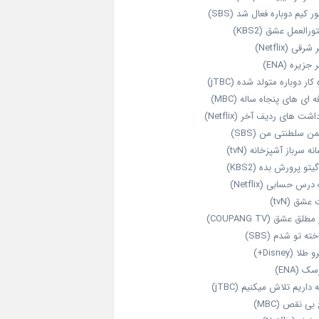
ر کیم دوباره فعال شد (SBS)
رالعمل عشق (KBS2)
رقی (Netflix)
 جزیره (ENA)
‌ کار دوباره‌ متولد شده (jTBC)
‌ ای‌ های پنجاه‌ ساله (MBC)
اشت‌ های ردیف آخر (Netflix)
ن سلطنتی من (SBS)
نه سرباز آشپزخانه (tvN)
یتو پرورش بده (KBS2)
رس حسابی (Netflix)
عشق (tvN)
طلق عشق (COUPANG TV)
خته تو شدم (SBS)
طلا (Disney+)
ک (ENA)
داریم تلاش میکنیم (jTBC)
بی‌ نقص (MBC)