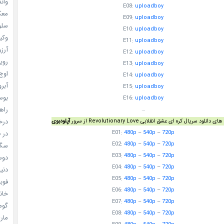
واندرف
E08:
uploadboy
معکوس
E09:
uploadboy
سلول
E10:
uploadboy
وکیل
E11:
uploadboy
آرزو 
E12:
uploadboy
رویا
E13:
uploadboy
اوج 
E14:
uploadboy
آبرو (
E15:
uploadboy
بوسه
E16:
uploadboy
راهن
…
درخش
 دانلود سریال کره ای عشق انقلابی Revolutionary Love از سرور
آپلودبوی
در ف
E01:
480p
–
540p
–
720p
E02:
480p
–
540p
–
720p
سگ ه
E03:
480p
–
540p
–
720p
دوست
E04:
480p
–
540p
–
720p
دنیای
E05:
480p
–
540p
–
720p
فوبیای
E06:
480p
–
540p
–
720p
خانم
E07:
480p
–
540p
–
720p
گومی
E08:
480p
–
540p
–
720p
ماری