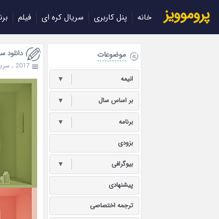
پروموویز
خانه
پنل کاربری
سریال کره ای
فیلم
برن
دانلود سریال 
موضوعات
2017
،
سریا
انیمه
▼
بر اساس سال
▼
برنامه
▼
بزودی
بیوگرافی
▼
پیشنهادی
ترجمه اختصاصی