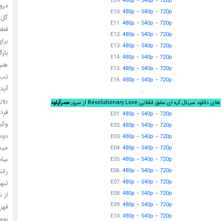
E09:
480p
–
540p
–
720p
دروغ
E10:
480p
–
540p
–
720p
گل خو
E11:
480p
–
540p
–
720p
قطعا 
E12:
480p
–
540p
–
720p
برای
E13:
480p
–
540p
–
720p
بازگ
E14:
480p
–
540p
–
720p
هنر سا
E15:
480p
–
540p
–
720p
تب ب
E16:
480p
–
540p
–
720p
آیدل
…
روزه
 دانلود سریال کره ای عشق انقلابی Revolutionary Love از سرور
عصرآپلود
فردا
E01:
480p
–
540p
–
720p
وکیل
E02:
480p
–
540p
–
720p
دوست
E03:
480p
–
540p
–
720p
میشه
E04:
480p
–
540p
–
720p
ساخت 
E05:
480p
–
540p
–
720p
رانند
E06:
480p
–
540p
–
720p
تبهکا
E07:
480p
–
540p
–
720p
E08:
480p
–
540p
–
720p
از ن
E09:
480p
–
540p
–
720p
قهرما
E10:
480p
–
540p
–
720p
بوسه