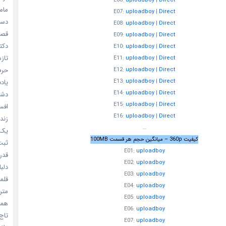
E06:
uploadboy
|
Direct
مامو
E07:
uploadboy
|
Direct
دستو
E08:
uploadboy
|
Direct
قصر ش
E09:
uploadboy
|
Direct
دکتر
E10:
uploadboy
|
Direct
تازه
E11:
uploadboy
|
Direct
حرفه
E12:
uploadboy
|
Direct
یادد
E13:
uploadboy
|
Direct
E14:
uploadboy
|
Direct
دشم
E15:
uploadboy
|
Direct
افسا
E16:
uploadboy
|
Direct
زندگ
…
یک د
کیفیت 360p – میانگین حجم هر قسمت 100MB
ثبت 
E01:
uploadboy
قدر م
E02:
uploadboy
دلبا
E03:
uploadboy
قلمرو 
E04:
uploadboy
مترس
E05:
uploadboy
همه 
E06:
uploadboy
تاج 
E07:
uploadboy