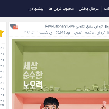
امه
درحال پخش
محبوب ترین ها
پیشنهادی
کره ای عشق انقلابی Revolutionary Love
708
ل کره ای
،
عاشقانه
،
کمدی
76,975
یکشنبه ۱۲ آذر ۱۳۹۶
دانل
دانل
دانلو
دانل
دان
دانل
دانل
دانل
دانل
026