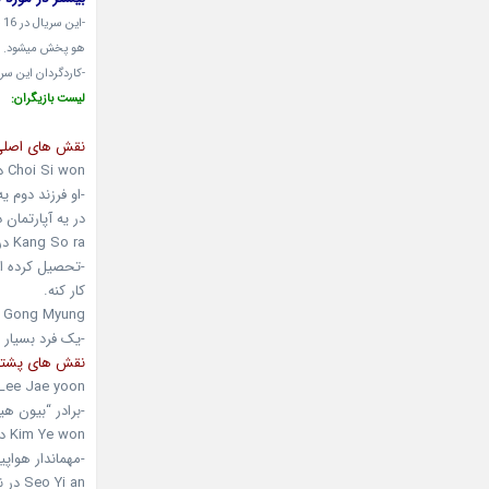
هو پخش میشود.
-کاردگردان این س
لیست بازیگران:
نقش های اصلی
Choi Si won در نقش Byun Hyuk
-او فرزند دوم ی
در یه آپارتمان 
Kang So ra در نقش Baek Joon
-تحصیل کرده از
کار کنه.
Gong Myung در نقش Kwon Jae hoon
-یک فرد بسیار
نقش های پشتیب
Lee Jae yoon در نقش Byun Woo sung
-برادر “بیون ه
Kim Ye won در نقش Ha Yeon hee
-مهماندار هواپ
Seo Yi an در نقش Hong Cherry