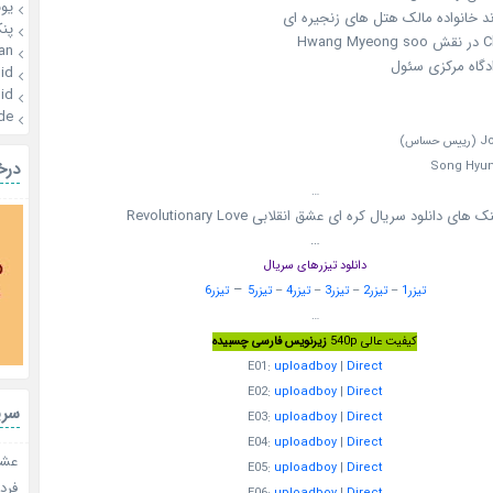
یو
د خانواده مالک هتل های زنجیره ای
پن
Hwa
an
ادگاه مرکزی سئول
id
id
de
درخ
…
ک های دانلود سریال کره ای عشق انقلابی Revolutionary Love
…
دانلود تیزرهای سریال
–
تیزر1
–
تیزر2
–
تیزر3
–
تیزر4
–
تیزر5
تیزر6
…
کیفیت عالی 540p
زیرنویس فارسی چسبیده
E01:
uploadboy
|
Direct
E02:
uploadboy
|
Direct
سری
E03:
uploadboy
|
Direct
E04:
uploadboy
|
Direct
عشق 
E05:
uploadboy
|
Direct
فردا