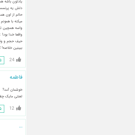
یادتون باشه هم
دلش یه پرنسسه ب
میکنه با همونم 
واقعا خدا بود! :
حیف حجم و وقت
ببینین خلاصه! ک
24
فاطمه
خوشمان آمد?
لعنتی مایک چقد
12
...