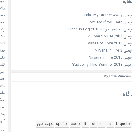
حرفه
شابه
یادد
دشم
Take My Brot
افسا
Love Me If 
زندگ
حاصره در مه Siege in Fog 2018
یک د
A Love So B
ثبت 
Ashes of Lo
قدر م
Nirvana in 
دلبا
Nirvana in F
قلمرو 
Suddenly This
مترس
همه 
تاج 
گاه
واندرف
معکوس
سلول
وکیل
آرزو 
رویا