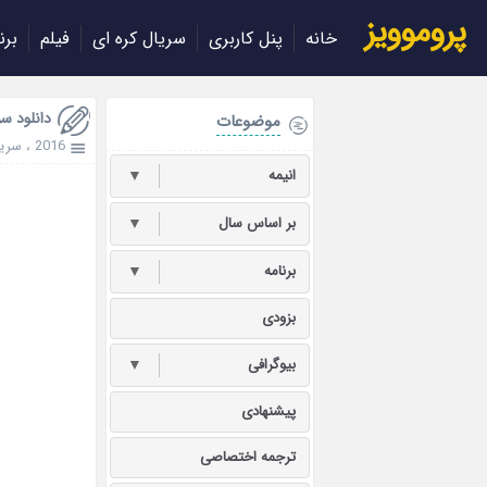
پروموویز
خانه
پنل کاربری
سریال کره ای
فیلم
برن
دانلود سریا
موضوعات
2016
،
سریا
انیمه
▼
بر اساس سال
▼
برنامه
▼
بزودی
بیوگرافی
▼
پیشنهادی
ترجمه اختصاصی