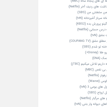
‌ ای‌ های پنجاه‌ ساله (MBC)
اشت‌ های ردیف آخر (Netflix)
ن سلطنتی من (SBS)
نه سرباز آشپزخانه (tvN)
یتو پرورش بده (KBS2)
رس حسابی (Netflix)
عشق (tvN)
طلق عشق (COUPANG TV)
خته تو شدم (SBS)
طلا (Disney+)
ک (ENA)
داریم تلاش میکنیم (jTBC)
بی‌ نقص (MBC)
ولز (Netflix)
 (Wavve)
 های یومی 3 (tvN)
 ارواح (SBS)
های مرگبار (Netflix)
های دیوانه‌ وار بتنی (tvN)