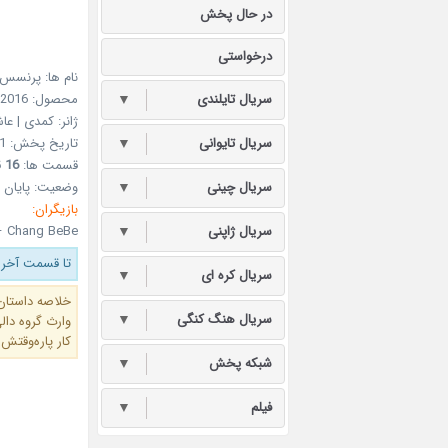
در حال پخش
درخواستی
نام ها: پرنسس
سریال تایلندی
▼
محصول: 2016 چین از شبکه
ژانر: کمدی | عاش
سریال تایوانی
▼
تاریخ پخش: 21 مرداد 1395 – 11Aug2016
قسمت ها:
16
ق
سریال چینی
▼
وضعیت: پایان 
بازیگران:
سریال ژاپنی
▼
 – Chang BeBe
تا قسمت آخر 
سریال کره ای
▼
خلاصه داستان
سریال هنگ کنگی
▼
وارث گروه دال
کار پاره‌وقتش
شبکه پخش
▼
فیلم
▼