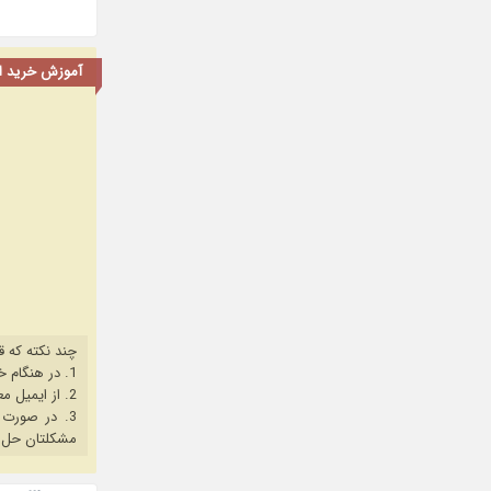
آموزش خرید اشت
چند نکته که ق
1. در هنگام خرید حتما از آخرین نسخه مروگر فایرفاکس یا کروم استفاده کنید.
2. از ایمیل معتبر برای ثبت نام استفاده کنید.
3. در صورت بروز هرگونه مشکل در خرید، ابتدا
مشکلتان حل 