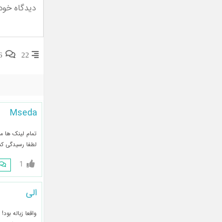
6
22
Mseda
تمام لینک ها م
لطفا رسیدگی کن
1
الی
واقعا زباله بود