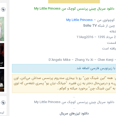
دانلود سریال چینی پرنسس کوچک من My Little Princess
 کوچولوی من –
My Little Princess
Sohu TV
قانه
سمت
یافته است
D’Angelo Mike – Zhang Yu Xi – Chen Kenji
با زیرنویس فارسی اضافه شد.
: همه “لین شینگ چن” رو با بیماری سندروم پرنسس صداش می‌کنن، اون
ی‌ـه و درعین‌حال دختر یه زنِ فقیره. “جیانگ نیان یو” پسری نابغه‌س که توی
 به “لین شینگ چن” برخورد میکنه و کم‌کم…
…
دانلود سریال چینی پرنسس کوچک من My Little Princess
…
لیس
دانلود تیزرهای سریال