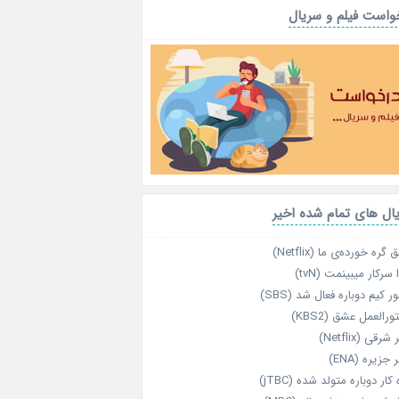
واست فیلم و سریال
ال های تمام شده اخیر
گره خورده‌ی ما (Netflix)
 سرکار میبینمت (tvN)
ر کیم دوباره فعال شد (SBS)
رالعمل عشق (KBS2)
رقی (Netflix)
 جزیره (ENA)
‌ کار دوباره‌ متولد شده (jTBC)