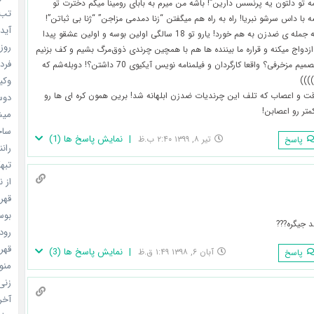
ه تو دلتون یه پرنسس دارین”! باشه من میرم به بابای رومینا میگم دخترت تو
تب ب
ا داس سرشو نبریا! راه به راه هم میگفتن “زنا دمدمی مزاجن” “ژنا بی ثباتن”!
آیدل
حالم از اون همه جمله ی ضدزن به هم خورد! یارو تو 18 سالگی اولین بوسه و اولین عشقو پیدا
روزه
ازدواج میکنه و قراره ما بیننده ها هم با همچین چرندی ذوق‌مرگ بشیم و کف بزنیم
فردا
واسه همچین تصمیم مزخرفی؟ واقعا کارگردان و فیلمنامه نویس آیکیوی 70 داشتن؟! دوبله‌شم که
وکیل
))))
 و اعصاب که تلف این چرندیات ضدزن ابلهانه شد! برین همون کره ای ها رو
دوست
متر رو اعصابن!
میشه
ساخت 
|
نمایش پاسخ ها
(
1
)
تیر ۸, ۱۳۹۹ ۲:۴۰ ب.ظ
پاسخ
رانند
تبهکا
از ن
قهرما
بوسه
 جیگره???
رودخ
قهرم
|
نمایش پاسخ ها
(
3
)
آبان ۶, ۱۳۹۸ ۱:۴۹ ق.ظ
پاسخ
منو خ
زنی 
آخری