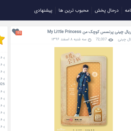
امه
درحال پخش
محبوب ترین ها
پیشنهادی
ل چینی پرنسس کوچک من My Little Princess
185
ل چینی
72,037
سه شنبه ۸ اسفند ۱۳۹۶
دانلو
دانل
دان
026
دانل
دانل
دانل
دانلو
دانل
دان