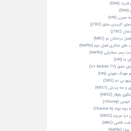
قدرت (ENA)
ENA)
 سیرن (tvN)
مای کاربردی عشق (jTBC)
ان (jTBC)
صل درخشان تو (MBC)
ای شکاری فصل دوم (Netflix)
‌ پسر سفارشی (Netflix)
 ما (tvN)
 عشق (U+ Mobile TV)
 هونگ نفوذی (tvN)
هو بی دم (SBS)
 و سه پدرش (KBS1)
گوی باوقار (KBS2)
نین (Disney+)
بچه توئه (Channel A)
 دزد عزیزم (KBS2)
شت قاضی (MBC)
را (Netflix)