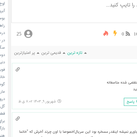
اوج 
آبرو (
بوسه
راهن
درخش
25
0
1
در ف
سگ ه
تازه ترین
قدیمی ترین
پر امتیازترین
دوست
دنیای
فوبیای
خانم
نقضی شده متاسفانه
گومی
ید
ماری
دروغ
شهریور ۹, ۱۴۰۳ ۸:۰۲ ق.ظ
پاسخ
گل خو
قطعا 
برای
بازگ
! باورم نمیشه اینقدر مسخره بود این سریال!خصوصا با اون چرند آخرش که “خانما
هنر سا