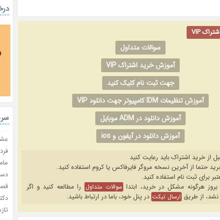
درخ
راک VIP
سوالات متداول
آموزش خرید اشتراک VIP
جهت ثبت نام کلیک کنید
آموزش تنظیمات IDM کامپیوتر جهت دانلود VIP
سری
آموزش دانلود در ADM موبایل
آموزش دانلود در آیفون و ios
عشق 
فردا
بل از خرید اشتراک باید رعایت کنید
مامو
دستو
قصر ش
را مطالعه کنید و اگر
سوالات متداول
نشد، از طریق
در پنل خود، باما در ارتباط باشید.
ارسال تیکت
دکتر
تازه