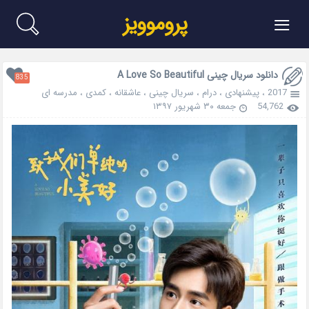
≡
پروموویز
دانلود سریال چینی A Love So Beautiful
835
2017
،
پیشنهادی
،
درام
،
سریال چینی
،
عاشقانه
،
کمدی
،
مدرسه ای
54,762
جمعه ۳۰ شهریور ۱۳۹۷