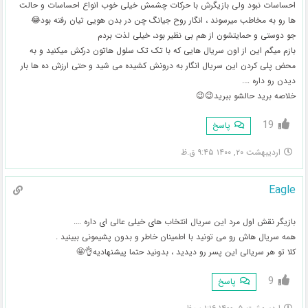
احساسات نبود ولی بازیگرش با حرکات چشمش خیلی خوب انواع احساسات و حالت
ها رو به مخاطب میرسوند ، انگار روح جیانگ چن در بدن هویی تیان رفته بود😂
جو دوستی و حمایتشون از هم بی نظیر بود، خیلی لذت بردم
بازم میگم این از اون سریال هایی که با تک تک سلول هاتون درکش میکنید و به
محض پلی کردن این سریال انگار به درونش کشیده می شید و حتی ارزش ده ها بار
دیدن رو داره ….
خلاصه برید حالشو ببرید😉😉
19
پاسخ
اردیبهشت ۲۰, ۱۴۰۰ ۹:۴۵ ق.ظ
Eagle
بازیگر نقش اول مرد این سریال انتخاب های خیلی عالی ای داره ….
همه سریال هاش رو می تونید با اطمینان خاطر و بدون پشیمونی ببینید .
کلا تو هر سریالی این پسر رو دیدید ، بدونید حتما پیشنهادیه👌🤩
9
پاسخ