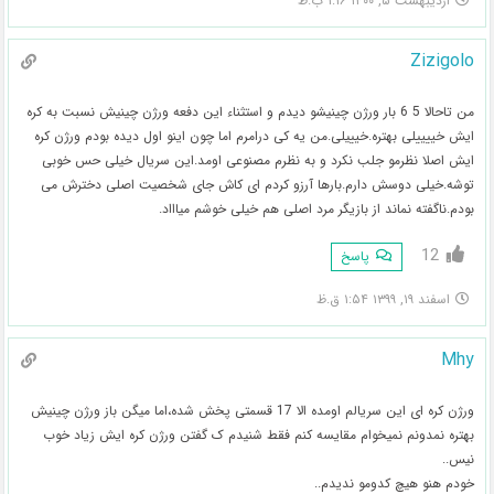
اردیبهشت ۵, ۱۴۰۰ ۱:۱۶ ب.ظ
Zizigolo
من تاحالا 5 6 بار ورژن چینیشو دیدم و استثناء این دفعه ورژن چینیش نسبت به کره
ایش خییییلی بهتره.خیییلی.من یه کی درامرم اما چون اینو اول دیده بودم ورژن کره
ایش اصلا نظرمو جلب نکرد و به نظرم مصنوعی اومد.این سریال خیلی حس خوبی
توشه.خیلی دوسش دارم.بارها آرزو کردم ای کاش جای شخصیت اصلی دخترش می
بودم.ناگفته نماند از بازیگر مرد اصلی هم خیلی خوشم میاااد.
12
پاسخ
اسفند ۱۹, ۱۳۹۹ ۱:۵۴ ق.ظ
Mhy
ورژن کره ای این سریالم اومده الا 17 قسمتی پخش شده،اما میگن باز ورژن چینیش
بهتره نمدونم نمیخوام مقایسه کنم فقط شنیدم ک گفتن ورژن کره ایش زیاد خوب
نیس..
خودم هنو هیچ کدومو ندیدم..