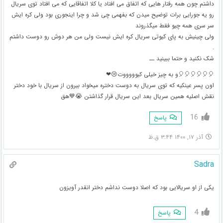
داشتم چون همه رفتار هایی که اتفاق می افتاد یا کلا اتفاقایی که می افتاد توی سریال
رو یه جورایی برات توضیح میدن که بفهمی چی شد و چرا اینجوری بود ولی کره ایش
سر سری همه چیو فقط میگذروند
ولی چینیش به پای کیوتی سریال کره ایش نیست ولی من هر دوش رو دوست داشتم
.
شک نکنید و حتما ببینید ــ
🎈🎈🎈🎈🎈🎈و به چیز خیلی کیوووووت😢❤
اون پسر عینکیه که توی سریال به دوست دختره میخواد بیرون از سریال با خود دختر
نقش اصلیه همین سریال بعد این سریال قرار گذاشتن 😭💙هق
16
پاسخ
آذر ۱۷, ۱۴۰۰ ۳:۴۴ ق.ظ
Sadra
یکی از او سریالایی بود که اصلا دوست نداشم دختر انقدر آویزون
4
پاسخ