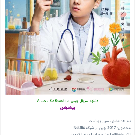
دانلود سریال چینی A Love So Beautiful
پیشنهادی
نام ها: عشق بسیار زیباست
محصول:
2017
چین از شبکه
Netflix
ژانر: عاشقانه | مدرسه ای | درام | کمدی