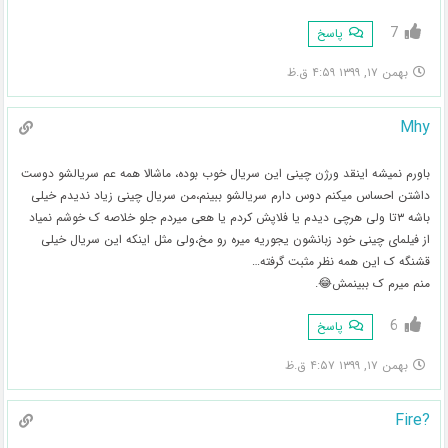
7
پاسخ
بهمن ۱۷, ۱۳۹۹ ۴:۵۹ ق.ظ
Mhy
باورم نمیشه اینقد ورژن چینی این سریال خوب بوده، ماشالا همه عم سریالشو دوست
داشتن احساس میکنم دوس دارم سریالشو ببینم،من سریال چینی زیاد ندیدم خیلی
باشه ۳تا ولی هرچی دیدم یا فلاپش کردم یا هعی میردم جلو خلاصه ک خوشم نمیاد
از فیلمای چینی خود زبانشون یجوریه میره رو مخ،ولی مثل اینکه این سریال خیلی
قشنگه ک این همه نظر مثبت گرفته…
منم میرم ک ببینمش😂.
6
پاسخ
بهمن ۱۷, ۱۳۹۹ ۴:۵۷ ق.ظ
?Fire