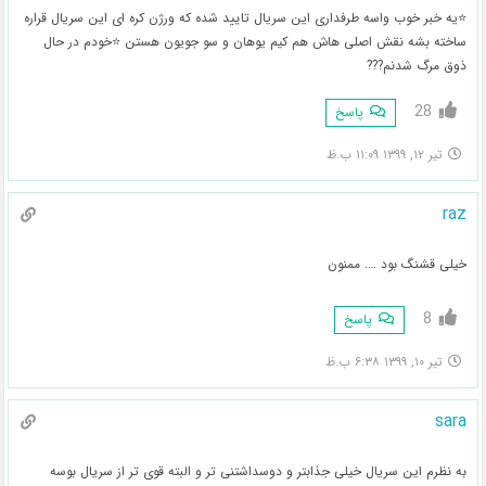
⭐یه خبر خوب واسه طرفداری این سریال تایید شده که ورژن کره ای این سریال قراره
ساخته بشه نقش اصلی هاش هم کیم یوهان و سو جویون هستن ⭐خودم در حال
ذوق مرگ شدنم???
28
پاسخ
تیر ۱۲, ۱۳۹۹ ۱۱:۰۹ ب.ظ
raz
خیلی قشنگ بود …. ممنون
8
پاسخ
تیر ۱۰, ۱۳۹۹ ۶:۳۸ ب.ظ
sara
به نظرم این سریال خیلی جذابتر و دوسداشتنی تر و البته قوی تر از سریال بوسه