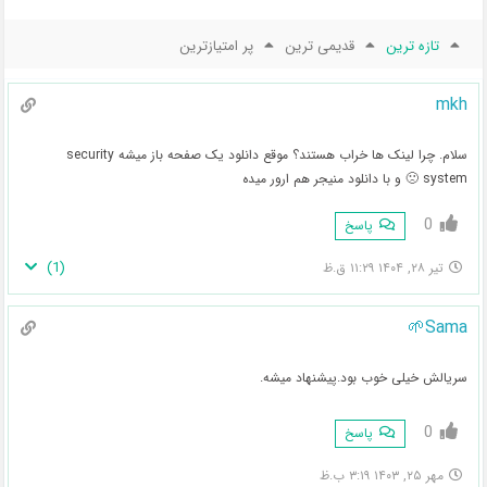
تازه ترین
قدیمی ترین
پر امتیازترین
mkh
سلام. چرا لینک ها خراب هستند؟ موقع دانلود یک صفحه باز میشه security
system 🙁 و با دانلود منیجر هم ارور میده
0
پاسخ
)
1
(
تیر ۲۸, ۱۴۰۴ ۱۱:۲۹ ق.ظ
Sama🌱
سریالش خیلی خوب بود.پیشنهاد میشه.
0
پاسخ
مهر ۲۵, ۱۴۰۳ ۳:۱۹ ب.ظ