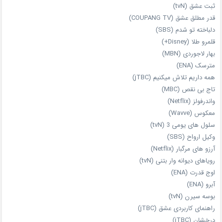
ثبت عشق (tvN)
قدر مطلق عشق (COUPANG TV)
دلباخته تو شدم (SBS)
قلمرو طلا (Disney+)
بهار لاجوردی (MBN)
مترسک (ENA)
همه داریم تلاش میکنیم (jTBC)
تاج بی‌ نقص (MBC)
واندرفولز (Netflix)
معکوس (Wavve)
سلول های یومی 3 (tvN)
وکیل ارواح (SBS)
آرزو های مرگبار (Netflix)
رویاهای دیوانه‌ وار بتنی (tvN)
اوج قدرت (ENA)
آبرو (ENA)
بوسه سیرن (tvN)
راهنمای کاربردی عشق (jTBC)
درخشان (jTBC)