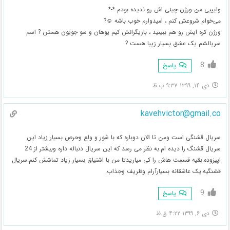
وایییی من ورژن چینی اش رو ندیده بودم *-*
می‌خوام شروعش کنم ، امیدوارم خوب باشه ⁦☺️⁩?
ورژن کره ایش رو هم ببینید ، بازیگرانش کیم یوهان و سو جویون هستن ? اسم
سریالشم یک عشق بسیار زیبا هست ?
8
پاسخ
دی ۱۴, ۱۳۹۹ ۹:۳۷ ب.ظ
kavehvictor@gmail.co
سریال قشنگی است ومن تا الان دوباره که با شور و ولع وحرص بسیار زیاد این
سریال قشنگ را دیده ام.به نظر می رسد که این سریال دنباله داره وبیشتر از 24
اپیزوده.بقیه قسمت هاش را کی میاریدتا من با اشتیاق بسیار زیاد تماشش کنم.سریال
قشنگیه.یک عاشقانه بسیارآرام وظریف وجذاب.
9
پاسخ
دی ۶, ۱۳۹۹ ۴:۲۲ ق.ظ