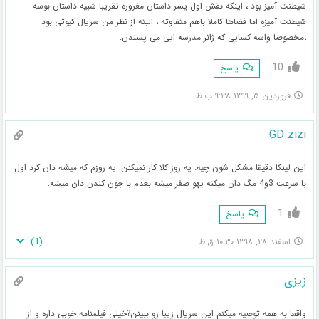
شیطنت آمیز بود ، اینکه نقش اول پسر داستان مغروره تقریبا شبیه داستان بوسه
شیطنت آمیزه اما فضاها کاملا باهم متفاوته ، البته از نظر من سریال کیوتی بود
،مخصوصا واسه کسایی که ژانر مدرسه ایی می پسندن.
10
پاسخ
فروردین ۵, ۱۳۹۹ ۹:۳۸ ب.ظ
GD.zizi
این لینکا دقیقا مشکل شون چیه. یه روز کلا کار نمیکنن. یه روزم که میشه دان کرد اول
با سرعت 3و4 مگ دان میکنه یهو صفر میشه بعدم با جون کندن دان میشه.
1
پاسخ
)
1
(
اسفند ۲۸, ۱۳۹۸ ۱۰:۳۰ ق.ظ
زیزی
واقعا به همه توصیه میکنم این سریال زیبا رو ببینن?خیلی فیلمنامه خوبی داره و از