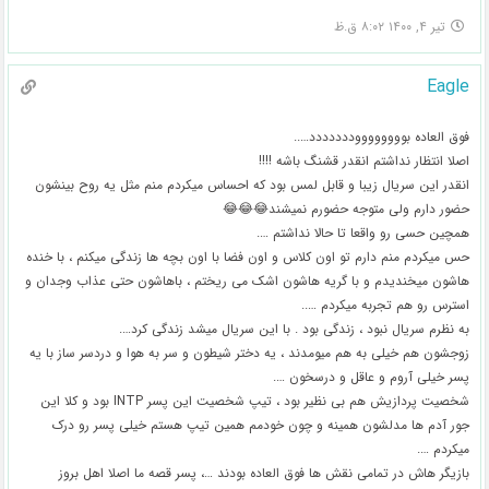
تیر ۴, ۱۴۰۰ ۸:۰۲ ق.ظ
Eagle
فوق العاده بووووووووددددددد…..
اصلا انتظار نداشتم انقدر قشنگ باشه !!!!
انقدر این سریال زیبا و قابل لمس بود که احساس میکردم منم مثل یه روح بینشون
حضور دارم ولی متوجه حضورم نمیشند😂😂😂
همچین حسی رو واقعا تا حالا نداشتم ….
حس میکردم منم دارم تو اون کلاس و اون فضا با اون بچه ها زندگی میکنم ، با خنده
هاشون میخندیدم و با گریه هاشون اشک می ریختم ، باهاشون حتی عذاب وجدان و
استرس رو هم تجربه میکردم …..
به نظرم سریال نبود ، زندگی بود . با این سریال میشد زندگی کرد….
زوجشون هم خیلی به هم میومدند ، یه دختر شیطون و سر به هوا و دردسر ساز با یه
پسر خیلی آروم و عاقل و درسخون ….
شخصیت پردازیش هم بی نظیر بود ، تیپ شخصیت این پسر INTP بود و کلا این
جور آدم ها مدلشون همینه و چون خودمم همین تیپ هستم خیلی پسر رو درک
میکردم ….
بازیگر هاش در تمامی نقش ها فوق العاده بودند …، پسر قصه ما اصلا اهل بروز