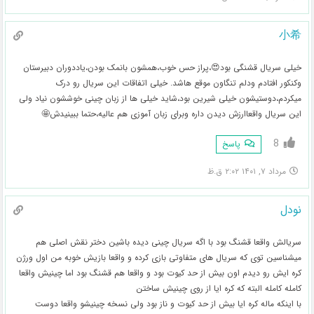
小希
خیلی سریال قشنگی بود😍،پراز حس خوب،همشون بانمک بودن،یاددوران دبیرستان
وکنکور افتادم ودلم تنگاون موقع هاشد. خیلی اتفاقات این سریال رو درک
میکردم،دوستیشون خیلی شیرین بود،شاید خیلی ها از زبان چینی خوششون نیاد ولی
این سریال واقعاارزش دیدن داره وبرای زبان آموزی هم عالیه،حتما ببینیدش🤩
8
پاسخ
مرداد ۷, ۱۴۰۱ ۲:۰۲ ق.ظ
نودل
سریالش واقعا قشنگ بود با اگه سریال چینی دیده باشین دختر نقش اصلی هم
میشناسین توی که سریال های متفاوتی بازی کرده و واقعا بازیش خوبه من اول ورژن
کره ایش رو دیدم اون بیش از حد کیوت بود و واقعا هم قشنگ بود اما چینیش واقعا
کامله کامله البته که کره ایا از روی چینیش ساختن
با اینکه ماله کره ایا بیش از حد کیوت و ناز بود ولی نسخه چینیشو واقعا دوست