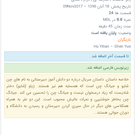
تاریخ پخش: 18 آبان 1396 – 09Nov2017
قسمت ها:
24
نمره:
8.8
در MDL
مدت زمان: 45 دقیقه
وضعیت:
پایان یافته است
بازیگران:
Hu Yitian – Shen Yue
تا قسمت آخر اضافه شد.
زیرنویس فارسی اضافه شد.
خلاصه داستان: داستان سریال درباره دو دانش آموز دبیرستانی به نام های چن
شایو و جیانگ چن است که همسایه هم نیز هستند. ژیاو (شایو) دختر
شادیست که زیاد درسخوان نیست و جیانگ چن را تحسین می کند. جیانگ
چن بخاطر خوشتیپی و نمرات عالیش محبوب است. این دو نفر به همراه
همکلاسی های دیگر در حال سپری کردن دبیرستان و رسیدن به دانشگاه و
دوران جوانی هستند…