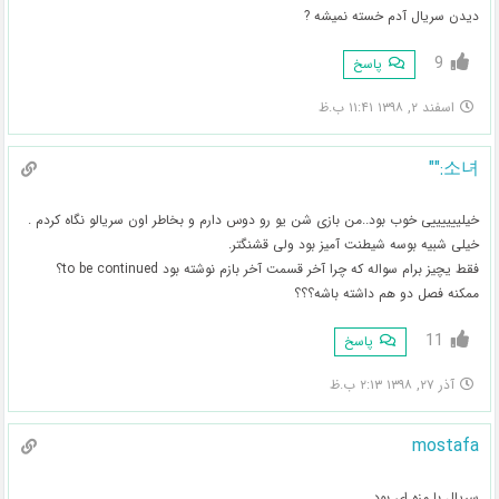
دیدن سریال آدم خسته نمیشه ?
9
پاسخ
اسفند ۲, ۱۳۹۸ ۱۱:۴۱ ب.ظ
소녀:""
خیلییییییی خوب بود..من بازی شن یو رو دوس دارم و بخاطر اون سریالو نگاه کردم .
خیلی شبیه بوسه شیطنت آمیز بود ولی قشنگتر.
فقط یچیز برام سواله که چرا آخر قسمت آخر بازم نوشته بود to be continued؟
ممکنه فصل دو هم داشته باشه؟؟؟
11
پاسخ
آذر ۲۷, ۱۳۹۸ ۲:۱۳ ب.ظ
mostafa
سریال با مزه ای بود .