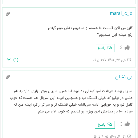
maral_c_o
گایز من الان قسمت ۱۰ هستم و سندروم نقش دوم گرفتم
رفع میشه این سندروم؟
3
پاسخ
)
1
(
دی ۲۲, ۱۴۰۱ ۱:۰۷ ق.ظ
بی نشان
سریال بوسه شیطنت امیز کره ای بد نبود اما همین سریال ورژن ژاپنی داره به نام
عشق در توکیو که خیلی قشنگ تره و همچنین انیمه این سریال هم هست که خوب
گامل تره و یه جورایی ادامه سریالشه خیلی قشنگ تر و سر تر از کره ایشه من که
خودم ۱۰۰ بار دیدمش این ورژن رو ندیدم که خوب الان می بینم
3
پاسخ
آذر ۴, ۱۴۰۱ ۴:۰۵ ق.ظ