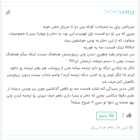
나자닌♡•♡•♡
سریالش برای یه استراحت کوتاه بین دو تا سریال خفن خوبه
چیزی که من تو دو قسمت اول فهمیدم این بود یه دختر و چهارتا پسر با خصوصیات
متفاوت که از این دختر به نوعی خوششون میاد
امااااااا لینک قسمت سه یه طوریه
من نمیدونم بقیه چطوری دیدن ولی زیرنویسش هماهنگ نیست اینکه میگم هماهنگ
نیست یعنی با دستم نمیشه درستش کرد!!!!!
انگار یه تیکه ی دیگه رو داره ترجمه میکنه حتی از پروساب هم رفتم ترجمه رو دانلود
کردم اما انگار اونم رو یه کلیپ دیگه ترجمه کرده ! واسم جذاب نیست بدون زیرنویس
نگاهش کنم حیف شد
کاش مدیر رسیدگی کنه شاید قسمت سه رو ناقص گذاشتین چون زیر نویس درسته از
نظرم دقیقا سکانس بعدی که دختر و پسرا دارن باهم حرف میزنن رو ترجمه کردن ولی
یهو صحنه ی دعوا تو سری ۳ شروع میشه?
2
پاسخ
آبان ۲۶, ۱۳۹۷ ۹:۱۳ ب.ظ