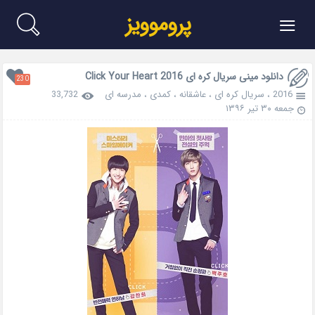
≡
پروموویز
دانلود مینی سریال کره ای Click Your Heart 2016
230
2016
،
سریال کره ای
،
عاشقانه
،
کمدی
،
مدرسه ای
33,732
جمعه ۳۰ تیر ۱۳۹۶