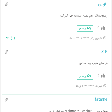
نازنین
زیرنویساش هم زمان نیست چی کار کنم
0
پاسخ
)
1
(
شهریور ۳, ۱۳۹۷ ۱۲:۱۷ ب.ظ
Z.R
فیلمش خوب بود ممنون
2
پاسخ
تیر ۵, ۱۳۹۷ ۲:۳۹ ق.ظ
fatmhe
میشه سریال Nightmare Teacher رو قرار بدین