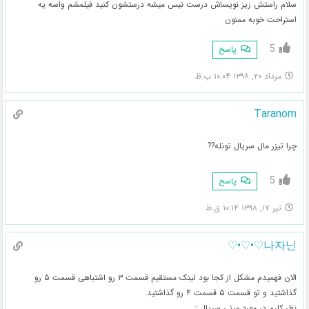
سلام راستش زیز نویساش درست نیس میشه درستشون کنید فیلمشم واسه یه
استراحت خوبه ممنون
5
پاسخ
مرداد ۲۰, ۱۳۹۸ ۱۰:۰۴ ب.ظ
Taranom
چرا تیزر مال سریال تونله??
5
پاسخ
تیر ۱۷, ۱۳۹۸ ۱۰:۱۴ ق.ظ
나자닌♡•♡•♡
الان فهمیدم مشکل از کجا بود لینک مستقیم قسمت ۳ رو اشتباهی قسمت ۵ رو
گذاشتید و تو قسمت ۵ قسمت ۴ رو گذاشتید.
نظر کلیم در مورد مینی سریال :