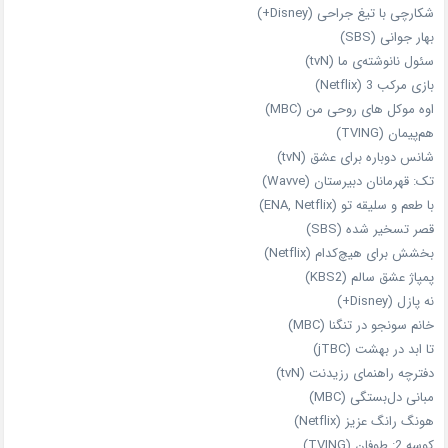
شکارچی با تیغ جراحی (Disney+)
بهار جوانی (SBS)
سئول نانوشته‌ی ما (tvN)
بازی مرکب 3 (Netflix)
اوه موکل های روحی من (MBC)
هم‌پیمان (TVING)
شانس دوباره برای عشق (tvN)
تک: قهرمانان دبیرستان (Wavve)
با طعم و سلیقه تو (ENA, Netflix)
قصر تسخیر شده (SBS)
بخشش برای هیچ‌کدام (Netflix)
پمپاژ عشق سالم (KBS2)
نه پازل (Disney+)
خانم سونجو در تنگنا (MBC)
تا ابد در بهشت (jTBC)
دفترچه راهنمای رزیدنت (tvN)
مبانی دل‌بستگی (MBC)
هونگ رانگ عزیز (Netflix)
کوسه 2: طوفان (TVING)