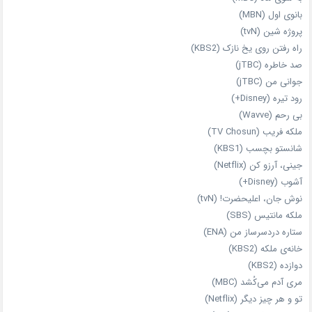
بانوی اول (MBN)
پروژه شین (tvN)
راه رفتن روی یخ نازک (KBS2)
صد خاطره (jTBC)
جوانی من (jTBC)
رود تیره (Disney+)
بی‌ رحم (Wavve)
ملکه فریب (TV Chosun)
شانستو بچسب (KBS1)
جینی، آرزو کن (Netflix)
آشوب (Disney+)
نوش جان، اعلیحضرت! (tvN)
ملکه‌ مانتیس (SBS)
ستاره دردسرساز من (ENA)
خانه‌ی ملکه (KBS2)
دوازده (KBS2)
مری آدم می‌کُشد (MBC)
تو و هر چیز دیگر (Netflix)