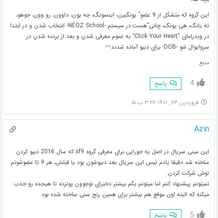
این گروه که متشکل از 9 عضوِ” یونگبین، اینسونگ، جه یون، داوون، رو وون، جوهو،
ته یانگ، هی یونگ، چانی”هست.در سیستمِ -NEOZ School- انتخاب شدن و در ابتدا
در وبدرامای “Click Your Heart” به عموم معرفی شدن و بعد از برنده شدن در
سروایوال شوِ -DOB- برای دبیو آماده شدند〰
منبع
4
پاسخ
فروردین ۲۳, ۱۴۰۱ ۳:۲۷ ب.ظ
Azin
این مینی سریال در اصل یه جورایی برای معرفی گروه sf9 که سال 2016 دبیو کردن
ساخته شد دقیقا یادم نیس این سریال بعد دبیوشون بود یا قبلش، هر 9 تا عضوشونم
توش شرکت کردن.
نمیتونم پیشنهاد کنم اما میتونم بگم بیشتر دخترای نوجوون پونزده تا هیجده رو جذب
میکنه که البته اون موقع هم بیشتر برای همین رنج سنی ساخته شده بود
5
پاسخ