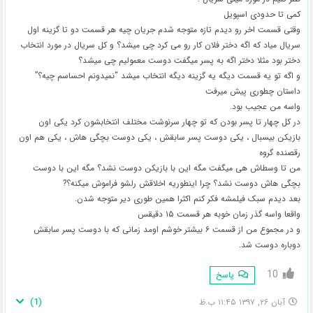
کمی تا حدودی اسپویل
وقتی قسمت اخر رو دیدم تازه متوجه شدم جریان چیه هر قسمت دو تا گزینه اول
سریال میاد که اگه دختر فلان کار رو می کرد چی میشد؟ و کل سریال در مورد انتخاب
دختر بود مثلا دختر اگه به پسر میگفت دوست معمولیم چی میشد؟
و اگه تو یه قسمت دیگه یه گزینه دیگه انتخاب میشد “نمیدونم احساسم چیه؟”
داستان چطوری پیش میرفت
واسه من عجیب بود.
در کل چهار تا پسر بودن که تو چهار سرنوشت مختلف انتخابشون کرد یکی اون
بازیکن بیسبال ، یکی دوست پسر سابقش ، یکی دوست بچگی هاش ، یکی هم اون
رقصنده گروه
من تا وسطاش هی میگفت مگه این با بازیکن دوست نشد؟ مگه این با دوست
بچگی هاش دوست نشد؟ چرا اینطوریه اخلاقش رلشو فراموش میکنه؟?
بعد دیدم سبک فیلمشه فکر کنم اکثرا همین طوری دیر متوجه شدن.
واقعا واسه گذر زمان خوبه هر قسمت ۱۵ دقیقس
و در مجموع من از قسمت ۶ بیشتر خوشم اومد زمانی که با دوست پسر سابقش
دوباره دوست شد.
10
پاسخ
)
1
(
آبان ۲۶, ۱۳۹۷ ۱۱:۴۵ ب.ظ