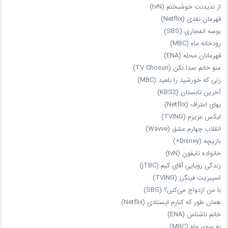
از ندیدنت خوشبختم (tvN)
قهرمان نقدی (Netflix)
بوسه انفجاری (SBS)
رودخانه ماه (MBC)
قهرمانان محله (ENA)
منو خانم صدا نکن (TV Chosun)
زنی که خورشید را بلعید (MBC)
آخرین تابستان (KBS2)
بهای اعتراف (Netflix)
ایکس عزیزم (TVING)
انقلاب چهارم عشق (Wavve)
بازیچه (Disney+)
خانواده تایفون (tvN)
زندگی رویایی آقای کیم (jTBC)
اسپیریت فینگرز (TVING)
با من ازدواج می‌کنی؟ (SBS)
همان‌ طور که کنارم ایستادی (Netflix)
خانم ناشناس (ENA)
به سوی ماه (MBC)