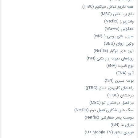
همه داریم تلاش میکنیم (jTBC)
تاج بی‌ نقص (MBC)
واندرفولز (Netflix)
معکوس (Wavve)
سلول های یومی 3 (tvN)
وکیل ارواح (SBS)
آرزو های مرگبار (Netflix)
رویاهای دیوانه‌ وار بتنی (tvN)
اوج قدرت (ENA)
آبرو (ENA)
بوسه سیرن (tvN)
راهنمای کاربردی عشق (jTBC)
درخشان (jTBC)
در فصل درخشان تو (MBC)
سگ های شکاری فصل دوم (Netflix)
دوست‌ پسر سفارشی (Netflix)
دنیای ما (tvN)
فوبیای عشق (U+ Mobile TV)