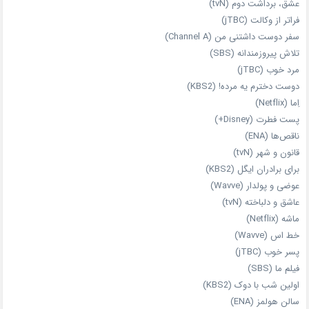
عشق، برداشت دوم (tvN)
فراتر از وکالت (jTBC)
سفر دوست‌ داشتنی من (Channel A)
تلاش پیروزمندانه (SBS)
مرد خوب (jTBC)
دوست دخترم یه مرده! (KBS2)
اِما (Netflix)
پست فطرت (Disney+)
ناقص‌ها (ENA)
قانون و شهر (tvN)
برای برادران ایگل (KBS2)
عوضی و پولدار (Wavve)
عاشق و دلباخته (tvN)
ماشه (Netflix)
خط اس (Wavve)
پسر خوب (jTBC)
فیلم ما (SBS)
اولین شب با دوک (KBS2)
سالن هولمز (ENA)