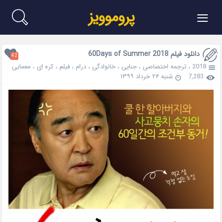
≡
پروموویز
دانلود فیلم 60Days of Summer 2018
42
2018
،
ترجمه اختصاصی
،
جنایی
،
خانوادگی
،
درام
،
فیلم
،
کره ای
،
معمایی
7,283
شنبه ۲۴ خرداد ۱۳۹۹