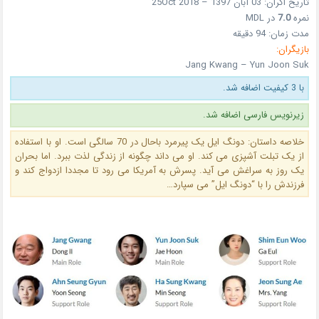
تاریخ اکران: 03 آبان 1397 – 25Oct 2018
نمره
7.0
در MDL
مدت زمان: 94 دقیقه
بازیگران:
Jang Kwang – Yun Joon Suk
با 3 کیفیت اضافه شد.
زیرنویس فارسی اضافه شد.
خلاصه داستان: دونگ ایل یک پیرمرد باحال در 70 سالگی است. او با استفاده
از یک تبلت آشپزی می کند. او می داند چگونه از زندگی لذت ببرد. اما بحران
یک روز به سراغش می آید. پسرش به آمریکا می رود تا مجددا ازدواج کند و
فرزندش را با “دونگ ایل” می سپارد…