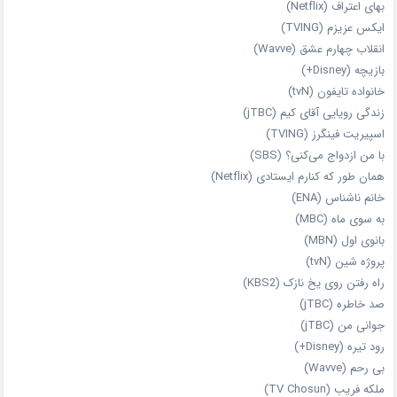
بهای اعتراف (Netflix)
ایکس عزیزم (TVING)
انقلاب چهارم عشق (Wavve)
بازیچه (Disney+)
خانواده تایفون (tvN)
زندگی رویایی آقای کیم (jTBC)
اسپیریت فینگرز (TVING)
با من ازدواج می‌کنی؟ (SBS)
همان‌ طور که کنارم ایستادی (Netflix)
خانم ناشناس (ENA)
به سوی ماه (MBC)
بانوی اول (MBN)
پروژه شین (tvN)
راه رفتن روی یخ نازک (KBS2)
صد خاطره (jTBC)
جوانی من (jTBC)
رود تیره (Disney+)
بی‌ رحم (Wavve)
ملکه فریب (TV Chosun)