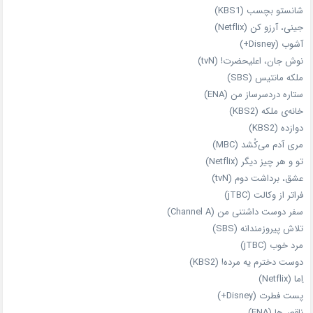
شانستو بچسب (KBS1)
جینی، آرزو کن (Netflix)
آشوب (Disney+)
نوش جان، اعلیحضرت! (tvN)
ملکه‌ مانتیس (SBS)
ستاره دردسرساز من (ENA)
خانه‌ی ملکه (KBS2)
دوازده (KBS2)
مری آدم می‌کُشد (MBC)
تو و هر چیز دیگر (Netflix)
عشق، برداشت دوم (tvN)
فراتر از وکالت (jTBC)
سفر دوست‌ داشتنی من (Channel A)
تلاش پیروزمندانه (SBS)
مرد خوب (jTBC)
دوست دخترم یه مرده! (KBS2)
اِما (Netflix)
پست فطرت (Disney+)
ناقص‌ها (ENA)