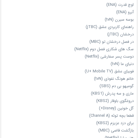
اوج قدرت (ENA)
آبرو (ENA)
بوسه سیرن (tvN)
راهنمای کاربردی عشق (jTBC)
درخشان (jTBC)
در فصل درخشان تو (MBC)
سگ های شکاری فصل دوم (Netflix)
دوست‌ پسر سفارشی (Netflix)
دنیای ما (tvN)
فوبیای عشق (U+ Mobile TV)
خانم هونگ نفوذی (tvN)
گومیهو بی دم (SBS)
ماری و سه پدرش (KBS1)
دروغگوی باوقار (KBS2)
گل خونین (Disney+)
قطعا بچه توئه (Channel A)
برای دزد عزیزم (KBS2)
بازگشت قاضی (MBC)
هنر سارا (Netflix)