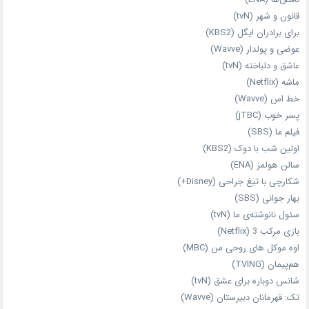
قانون و شهر (tvN)
برای برادران ایگل (KBS2)
عوضی و پولدار (Wavve)
عاشق و دلباخته (tvN)
ماشه (Netflix)
خط اس (Wavve)
پسر خوب (jTBC)
فیلم ما (SBS)
اولین شب با دوک (KBS2)
سالن هولمز (ENA)
شکارچی با تیغ جراحی (Disney+)
بهار جوانی (SBS)
سئول نانوشته‌ی ما (tvN)
بازی مرکب 3 (Netflix)
اوه موکل های روحی من (MBC)
هم‌پیمان (TVING)
شانس دوباره برای عشق (tvN)
تک: قهرمانان دبیرستان (Wavve)