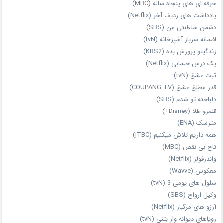
حرفه‌ ای‌ های پنجاه‌ ساله (MBC)
یادداشت‌ های ردیف آخر (Netflix)
دشمن سلطنتی من (SBS)
افسانه سرباز آشپزخانه (tvN)
زندگیتو پرورش بده (KBS2)
یک درس حسابی (Netflix)
ثبت عشق (tvN)
قدر مطلق عشق (COUPANG TV)
دلباخته تو شدم (SBS)
قلمرو طلا (Disney+)
مترسک (ENA)
همه داریم تلاش میکنیم (jTBC)
تاج بی‌ نقص (MBC)
واندرفولز (Netflix)
معکوس (Wavve)
سلول های یومی 3 (tvN)
وکیل ارواح (SBS)
آرزو های مرگبار (Netflix)
رویاهای دیوانه‌ وار بتنی (tvN)