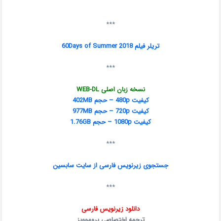
***
تریلر فیلم 60Days of Summer 2018
***
نسخه زبان اصلی WEB-DL
کیفیت 480p – حجم 402MB
کیفیت 720p – حجم 977MB
کیفیت 1080p – حجم 1.76GB
***
جستجوی زیرنویس فارسی از سایت سابسین
***
دانلود زیرنویس فارسی
ترجمه اختصاصی پروموویز