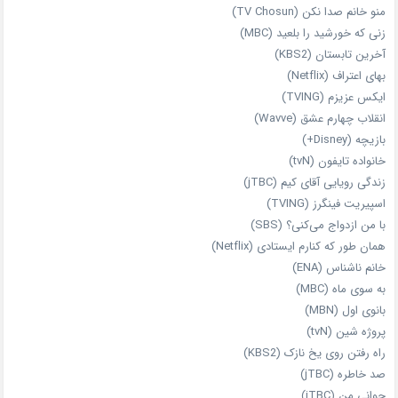
منو خانم صدا نکن (TV Chosun)
زنی که خورشید را بلعید (MBC)
آخرین تابستان (KBS2)
بهای اعتراف (Netflix)
ایکس عزیزم (TVING)
انقلاب چهارم عشق (Wavve)
بازیچه (Disney+)
خانواده تایفون (tvN)
زندگی رویایی آقای کیم (jTBC)
اسپیریت فینگرز (TVING)
با من ازدواج می‌کنی؟ (SBS)
همان‌ طور که کنارم ایستادی (Netflix)
خانم ناشناس (ENA)
به سوی ماه (MBC)
بانوی اول (MBN)
پروژه شین (tvN)
راه رفتن روی یخ نازک (KBS2)
صد خاطره (jTBC)
جوانی من (jTBC)