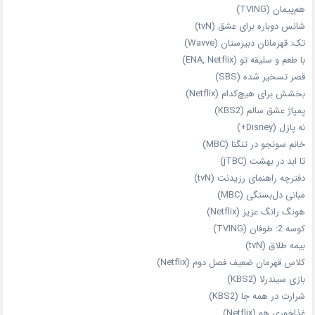
هم‌پیمان (TVING)
شانس دوباره برای عشق (tvN)
تک: قهرمانان دبیرستان (Wavve)
با طعم و سلیقه تو (ENA, Netflix)
قصر تسخیر شده (SBS)
بخشش برای هیچ‌کدام (Netflix)
پمپاژ عشق سالم (KBS2)
نه پازل (Disney+)
خانم سونجو در تنگنا (MBC)
تا ابد در بهشت (jTBC)
دفترچه راهنمای رزیدنت (tvN)
مبانی دل‌بستگی (MBC)
هونگ رانگ عزیز (Netflix)
کوسه 2: طوفان (TVING)
بیمه طلاق (tvN)
کلاس قهرمان ضعیف فصل دوم (Netflix)
بازی سیندرلا (KBS2)
شرارت در همه‌ جا (KBS2)
غذاخوری هو (Netflix)