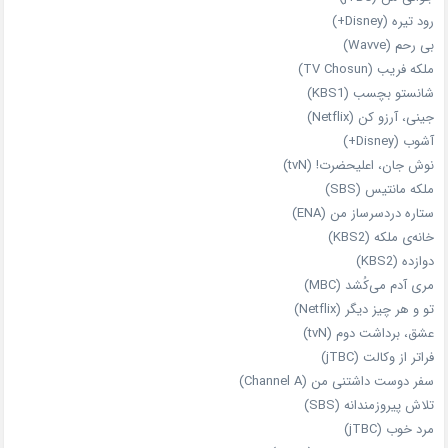
رود تیره (Disney+)
بی‌ رحم (Wavve)
ملکه فریب (TV Chosun)
شانستو بچسب (KBS1)
جینی، آرزو کن (Netflix)
آشوب (Disney+)
نوش جان، اعلیحضرت! (tvN)
ملکه‌ مانتیس (SBS)
ستاره دردسرساز من (ENA)
خانه‌ی ملکه (KBS2)
دوازده (KBS2)
مری آدم می‌کُشد (MBC)
تو و هر چیز دیگر (Netflix)
عشق، برداشت دوم (tvN)
فراتر از وکالت (jTBC)
سفر دوست‌ داشتنی من (Channel A)
تلاش پیروزمندانه (SBS)
مرد خوب (jTBC)