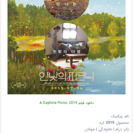
دانلود فیلم A Daytime Picnic 2019
نام: پیکنیک
محصول:
2019
کره
ژانر: درام | خانوادگی | جوانان