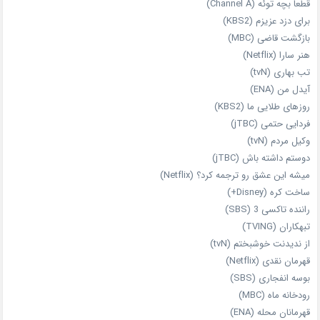
قطعا بچه توئه (Channel A)
برای دزد عزیزم (KBS2)
بازگشت قاضی (MBC)
هنر سارا (Netflix)
تب بهاری (tvN)
آیدل من (ENA)
روزهای طلایی ما (KBS2)
فردایی حتمی (jTBC)
وکیل مردم (tvN)
دوستم داشته باش (jTBC)
میشه این عشق رو ترجمه کرد؟ (Netflix)
ساخت کره (Disney+)
راننده تاکسی 3 (SBS)
تبهکاران (TVING)
از ندیدنت خوشبختم (tvN)
قهرمان نقدی (Netflix)
بوسه انفجاری (SBS)
رودخانه ماه (MBC)
قهرمانان محله (ENA)