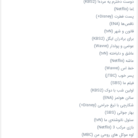
دوست دخترم یه مرده! (KBS2)
اِما (Netflix)
پست فطرت (Disney+)
ناقص‌ها (ENA)
قانون و شهر (tvN)
برای برادران ایگل (KBS2)
عوضی و پولدار (Wavve)
عاشق و دلباخته (tvN)
ماشه (Netflix)
خط اس (Wavve)
پسر خوب (jTBC)
فیلم ما (SBS)
اولین شب با دوک (KBS2)
سالن هولمز (ENA)
شکارچی با تیغ جراحی (Disney+)
بهار جوانی (SBS)
سئول نانوشته‌ی ما (tvN)
بازی مرکب 3 (Netflix)
اوه موکل های روحی من (MBC)