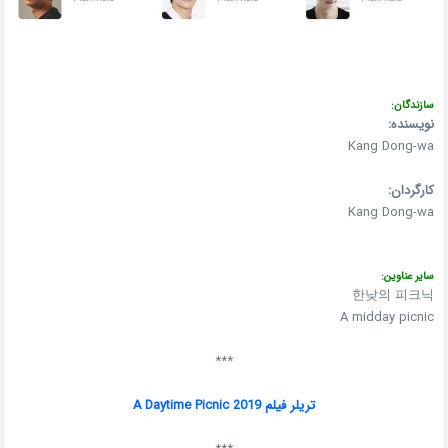
سازندگان:
نویسنده:
Kang Dong-wa
کارگردان:
Kang Dong-wa
سایر عناوین:
한낮의 피크닉
A midday picnic
***
تریلر فیلم A Daytime Picnic 2019