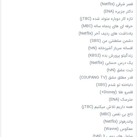
قصر شرقی (Netflix)
دکتر جزیره (ENA)
تازه‌ کار دوباره‌ متولد شده (jTBC)
حرفه‌ ای‌ های پنجاه‌ ساله (MBC)
یادداشت‌ های ردیف آخر (Netflix)
دشمن سلطنتی من (SBS)
افسانه سرباز آشپزخانه (tvN)
زندگیتو پرورش بده (KBS2)
یک درس حسابی (Netflix)
ثبت عشق (tvN)
قدر مطلق عشق (COUPANG TV)
دلباخته تو شدم (SBS)
قلمرو طلا (Disney+)
مترسک (ENA)
همه داریم تلاش میکنیم (jTBC)
تاج بی‌ نقص (MBC)
واندرفولز (Netflix)
معکوس (Wavve)
سلول های یومی 3 (tvN)