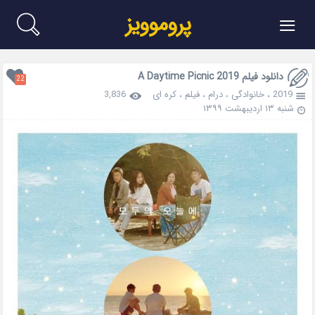
≡
پروموویز
دانلود فیلم A Daytime Picnic 2019
22
2019
،
خانوادگی
،
درام
،
فیلم
،
کره ای
3,836
شنبه ۱۳ اردیبهشت ۱۳۹۹