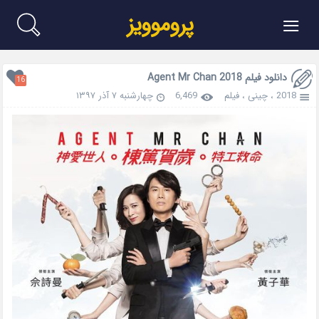
≡
پروموویز
دانلود فیلم Agent Mr Chan 2018
16
2018
،
چینی
،
فیلم
6,469
چهارشنبه ۷ آذر ۱۳۹۷