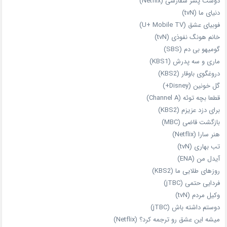
دوست‌ پسر سفارشی (Netflix)
دنیای ما (tvN)
فوبیای عشق (U+ Mobile TV)
خانم هونگ نفوذی (tvN)
گومیهو بی دم (SBS)
ماری و سه پدرش (KBS1)
دروغگوی باوقار (KBS2)
گل خونین (Disney+)
قطعا بچه توئه (Channel A)
برای دزد عزیزم (KBS2)
بازگشت قاضی (MBC)
هنر سارا (Netflix)
تب بهاری (tvN)
آیدل من (ENA)
روزهای طلایی ما (KBS2)
فردایی حتمی (jTBC)
وکیل مردم (tvN)
دوستم داشته باش (jTBC)
میشه این عشق رو ترجمه کرد؟ (Netflix)