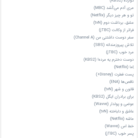
دوازده (KBS2)
مری آدم می‌کُشد (MBC)
تو و هر چیز دیگر (Netflix)
عشق، برداشت دوم (tvN)
فراتر از وکالت (jTBC)
سفر دوست‌ داشتنی من (Channel A)
تلاش پیروزمندانه (SBS)
مرد خوب (jTBC)
دوست دخترم یه مرده! (KBS2)
اِما (Netflix)
پست فطرت (Disney+)
ناقص‌ها (ENA)
قانون و شهر (tvN)
برای برادران ایگل (KBS2)
عوضی و پولدار (Wavve)
عاشق و دلباخته (tvN)
ماشه (Netflix)
خط اس (Wavve)
پسر خوب (jTBC)