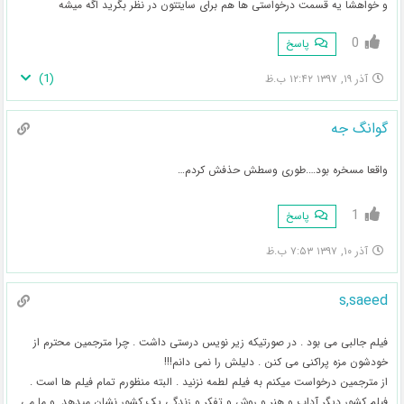
و خواهشا یه قسمت درخواستی ها هم برای سایتتون در نظر بگرید اگه میشه
0
پاسخ
)
1
(
آذر ۱۹, ۱۳۹۷ ۱۲:۴۲ ب.ظ
گوانگ جه
واقعا مسخره بود….طوری وسطش حذفش کردم…
1
پاسخ
آذر ۱۰, ۱۳۹۷ ۷:۵۳ ب.ظ
s,saeed
فیلم جالبی می بود . در صورتیکه زیر نویس درستی داشت . چرا مترجمین محترم از
خودشون مزه پراکنی می کنن . دلیلش را نمی دانم!!!
از مترجمین درخواست میکنم به فیلم لطمه نزنید . البته منظورم تمام فیلم ها است .
فیلم کشور دیگر آداب و هنر و روش و تفکر و زندگی یک کشور نشان میدهد. و ما می