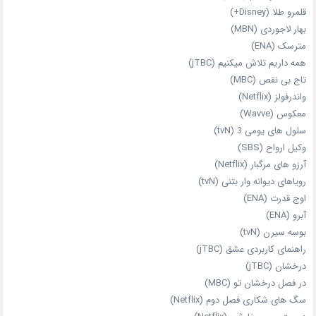
قلمرو طلا (Disney+)
بهار لاجوردی (MBN)
مترسک (ENA)
همه داریم تلاش میکنیم (jTBC)
تاج بی‌ نقص (MBC)
واندرفولز (Netflix)
معکوس (Wavve)
سلول های یومی 3 (tvN)
وکیل ارواح (SBS)
آرزو های مرگبار (Netflix)
رویاهای دیوانه‌ وار بتنی (tvN)
اوج قدرت (ENA)
آبرو (ENA)
بوسه سیرن (tvN)
راهنمای کاربردی عشق (jTBC)
درخشان (jTBC)
در فصل درخشان تو (MBC)
سگ های شکاری فصل دوم (Netflix)