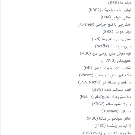
فیلم ما (SBS)
اولین شب با دوک (KBS2)
سالن هولمز (ENA)
شکارچی با تیغ جراحی (Disney+)
بهار جوانی (SBS)
سئول نانوشته‌ی ما (tvN)
بازی مرکب 3 (Netflix)
اوه موکل های روحی من (MBC)
هم‌پیمان (TVING)
شانس دوباره برای عشق (tvN)
تک: قهرمانان دبیرستان (Wavve)
با طعم و سلیقه تو (ENA, Netflix)
قصر تسخیر شده (SBS)
بخشش برای هیچ‌کدام (Netflix)
پمپاژ عشق سالم (KBS2)
نه پازل (Disney+)
خانم سونجو در تنگنا (MBC)
تا ابد در بهشت (jTBC)
دفترچه راهنمای رزیدنت (tvN)