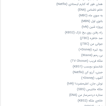
همان‌ طور که کنارم ایستادی (Netflix)
خانم ناشناس (ENA)
به سوی ماه (MBC)
بانوی اول (MBN)
پروژه شین (tvN)
راه رفتن روی یخ نازک (KBS2)
صد خاطره (jTBC)
جوانی من (jTBC)
رود تیره (Disney+)
بی‌ رحم (Wavve)
ملکه فریب (TV Chosun)
شانستو بچسب (KBS1)
جینی، آرزو کن (Netflix)
آشوب (Disney+)
نوش جان، اعلیحضرت! (tvN)
ملکه‌ مانتیس (SBS)
ستاره دردسرساز من (ENA)
خانه‌ی ملکه (KBS2)