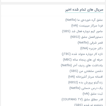
سریال های تمام شده اخیر
عشق گره خورده‌ی ما (Netflix)
فردا سرکار میبینمت (tvN)
مامور کیم دوباره فعال شد (SBS)
دستورالعمل عشق (KBS2)
قصر شرقی (Netflix)
دکتر جزیره (ENA)
تازه‌ کار دوباره‌ متولد شده (jTBC)
حرفه‌ ای‌ های پنجاه‌ ساله (MBC)
یادداشت‌ های ردیف آخر (Netflix)
دشمن سلطنتی من (SBS)
افسانه سرباز آشپزخانه (tvN)
زندگیتو پرورش بده (KBS2)
یک درس حسابی (Netflix)
ثبت عشق (tvN)
قدر مطلق عشق (COUPANG TV)
دلباخته تو شدم (SBS)