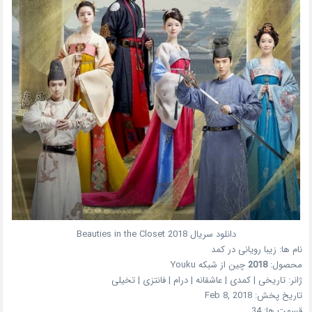
دانلود سریال
2018
Beauties in the Closet
نام ها:
زیبا رویانی در کمد
محصول:
2018
چین
از شبکه
Youku
ژانر:
تاریخی | کمدی | عاشقانه | درام | فانتزی | تخیلی
تاریخ پخش:
Feb 8, 2018
قسمت ها:
34