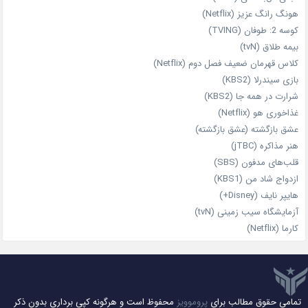
هونگ رانگ عزیز (Netflix)
کوسه 2: طوفان (TVING)
بیمه طلاق (tvN)
کلاس قهرمان ضعیف فصل دوم (Netflix)
بازی سیندرلا (KBS2)
شرارت در همه‌ جا (KBS2)
غذاخوری هو (Netflix)
عشق بازگشته (عشق بازگشته)
هنر مذاکره (jTBC)
قلب‌های مدفون (SBS)
ازدواج شاد من (KBS1)
هایپر نایف (Disney+)
آزمایشگاه سیب‌ زمینی (tvN)
کارما (Netflix)
تمامی حقوق مطالب برای
پروموویز
محفوظ است و هرگونه کپی برداری بدون ذکر