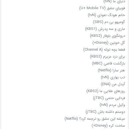
دنیای ما (tvN)
فوبیای عشق (U+ Mobile TV)
خانم هونگ نفوذی (tvN)
گومیهو بی دم (SBS)
ماری و سه پدرش (KBS1)
دروغگوی باوقار (KBS2)
گل خونین (Disney+)
قطعا بچه توئه (Channel A)
برای دزد عزیزم (KBS2)
بازگشت قاضی (MBC)
هنر سارا (Netflix)
تب بهاری (tvN)
آیدل من (ENA)
روزهای طلایی ما (KBS2)
فردایی حتمی (jTBC)
وکیل مردم (tvN)
دوستم داشته باش (jTBC)
میشه این عشق رو ترجمه کرد؟ (Netflix)
ساخت کره (Disney+)