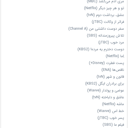
مری آدم می‌کُشد (MBC)
تو و هر چیز دیگر (Netflix)
عشق، برداشت دوم (tvN)
فراتر از وکالت (jTBC)
سفر دوست‌ داشتنی من (Channel A)
تلاش پیروزمندانه (SBS)
مرد خوب (jTBC)
دوست دخترم یه مرده! (KBS2)
اِما (Netflix)
پست فطرت (Disney+)
ناقص‌ها (ENA)
قانون و شهر (tvN)
برای برادران ایگل (KBS2)
عوضی و پولدار (Wavve)
عاشق و دلباخته (tvN)
ماشه (Netflix)
خط اس (Wavve)
پسر خوب (jTBC)
فیلم ما (SBS)