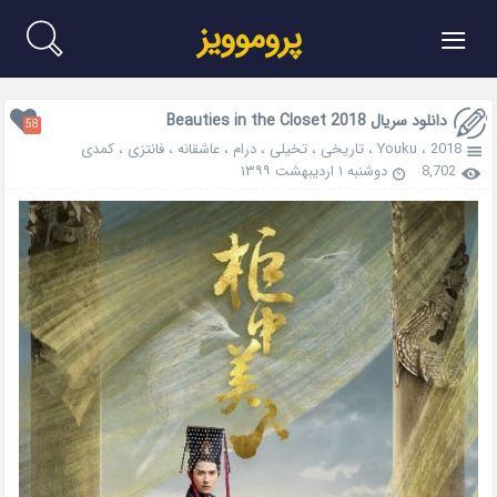
≡
پروموویز
دانلود سریال Beauties in the Closet 2018
58
2018
،
Youku
،
تاریخی
،
تخیلی
،
درام
،
عاشقانه
،
فانتزی
،
کمدی
8,702
دوشنبه ۱ اردیبهشت ۱۳۹۹