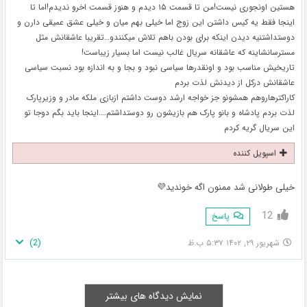
هستین اونجوری نیست!من تا قسمت ۱۵ دیدم و هنوز قسمت اخرو ندیدم!اما تا
اینجا فقط یه کیس داشتن این زوج اما خیلی بهم میان و خیلی عشق عمیقی دارن و
دوستداشتنیه دیدن اینکه برای بودن باهم تلاش میکنندو…تقریبا عاشقانش مثل
مسترسانشاینه که عاشقانه سریال غالب نیست اما بسیار زیباست!
تاریخیش مناسب بود و اونقدرها سیاسی نبود و بجا و به اندازه بود نسبت سیاسی
عاشقانش درکل از دیدنش لذت بردم
کاراکترهاروهم همشونو جز خواجه ارشد دوست داشتم ازبازی ملکه مادر و وزیرپارک
لذت بردم پادشاه و بانو پارک هم بازیشون رو دوستداشتم….اینجا باید بگم دوجا تو
این سریال گریه کردم
اسپویل کننده
خیلی طولانی شد ممنون اگه خوندید💜
12
پاسخ
)
2
(
شهریور ۲۹, ۱۴۰۲ ۵:۳۷ ب.ظ
نمایش دیدگاه های بیشتر