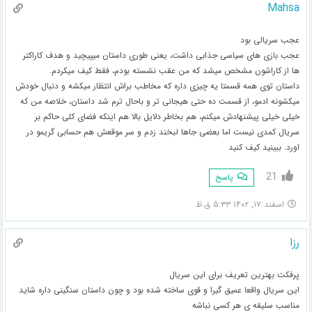
Mahsa
عجب سریالی بود
عجب بازی های سیاسی جذابی داشت، یعنی طوری داستان میپیچید و هدف کاراکتر
ها از کاراشون مشخص میشد که من عقب نشسته بودم، فقط کیف میکردم.
داستان توی همه قسمتا یه چیزی داره که مخاطب براش انتظار میکشه و دنبال خودش
میکشونه ادمو، از قسمت ده حتی هیجانی تر و باحال ترم شد داستان، خلاصه من که
خیلی خیلی پیشنهادش میکنم، هم بخاطر دلایل بالا هم اینکه فضای کلی حاکم بر
سریال کمدی نیست اما بعضی جاها لبخند زدم و سر موقعش هم حسابی گریمو در
اورد. ببینید کیف کنید
21
پاسخ
اسفند ۱۷, ۱۴۰۲ ۵:۳۳ ق.ظ
رزا
پرفکت بهترین تعریف برای این سریال
این سریال واقعا عمیق گیرا و قوی ساخته شده بود و چون داستان سنگینی داره شاید
مناسب سلیقه ی هر کسی نباشه