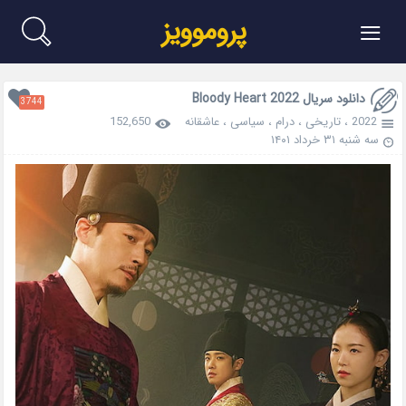
≡
پروموویز
دانلود سریال Bloody Heart 2022
3744
2022
،
تاریخی
،
درام
،
سیاسی
،
عاشقانه
152,650
سه شنبه ۳۱ خرداد ۱۴۰۱