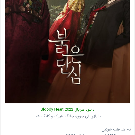
دانلود سریال
2022
Bloody Heart
با بازی لی جون، جانگ هیوک و کانگ هانا
نام ها: قلب خونین