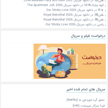
هلی🎒؛
در
دانلود سریال Love Between Fairy and Devil 2022
الهه جلبک🪖🍪!
در
دانلود سریال The Apartment Job 2026
☀️🌸
در
دانلود سریال Our Sticky Love 2026
هلی🎒؛
در
دانلود سریال Royal Betrothal 2026
هلی🎒؛
در
دانلود سریال Royal Betrothal 2026
یاسی
در
دانلود سریال Our Sticky Love 2026
درخواست فیلم و سریال
سریال های تمام شده اخیر
عشق گره خورده‌ی ما (Netflix)
فردا سرکار میبینمت (tvN)