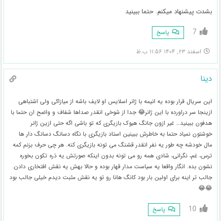
بشدت پیشنهاد میکنم. حتما ببینید
7
پاسخ
اسفند ۲۳, ۱۴۰۴ ۱۱:۵۶ ب.ظ
دینا
این سریال قرار بوده یه انیمه با ژانر اسلایس او لایف باشه از میازاکی ولی اشتباهی
ازینجا سر دراورده با این ژانر😂 جدا از شوخی انقدر صداها شفاف و واضح ان حتما با
هدفون ببینید… غیر ازون جانگ هیوک بازیگری که تو باشی اگه حتی ازین ژانر
خوشتون نمیاد حتما به خاطرش ببینین استاد بازیگری با نگاه دسانگ دسانگ دار ها
مال خودشه چه طور یه نفر انقدر قشنگ می تونه بازیگری کنه. هر چی حرف بزنم کمه
ترس، غم، نگرانی، شادی همه رو می تونه بدون اینکه صورتش یه ذره تکون بخوره
نشون بده. انگار واقعا یه سیاست مدار قهار بوده و حالا بهش یه نقش افتخاری دادن.
جالب تر اینه برای اولین بار بود کانگ هانا رو تو یه نقش مثبت دیدم خیلی جالب بود
😂😂
10
پاسخ