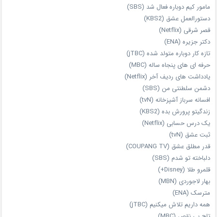
مامور کیم دوباره فعال شد (SBS)
دستورالعمل عشق (KBS2)
قصر شرقی (Netflix)
دکتر جزیره (ENA)
تازه‌ کار دوباره‌ متولد شده (jTBC)
حرفه‌ ای‌ های پنجاه‌ ساله (MBC)
یادداشت‌ های ردیف آخر (Netflix)
دشمن سلطنتی من (SBS)
افسانه سرباز آشپزخانه (tvN)
زندگیتو پرورش بده (KBS2)
یک درس حسابی (Netflix)
ثبت عشق (tvN)
قدر مطلق عشق (COUPANG TV)
دلباخته تو شدم (SBS)
قلمرو طلا (Disney+)
بهار لاجوردی (MBN)
مترسک (ENA)
همه داریم تلاش میکنیم (jTBC)
تاج بی‌ نقص (MBC)