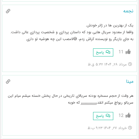
نجمه
یک از بهترین ها در ژانر خودش.
واقعا از معدود سریال هایی بود که داستان پردازی و شخصیت پردازی عالی داشت.
به جای بازیگر رو نویسنده کراش زدم، 😅لامصب این چه هوشیه تو داری
11
پاسخ
مرداد ۲۸, ۱۴۰۴ ۵:۳۲ ق.ظ
مینا
هر وقت از حجم مسخره بودنه سریالای تاریخی در حال پخش خسته میشم میام این
سریالو ریواچ میکنم انقدررررررررررررر که خوبه
12
پاسخ
خرداد ۲۷, ۱۴۰۴ ۹:۲۳ ب.ظ