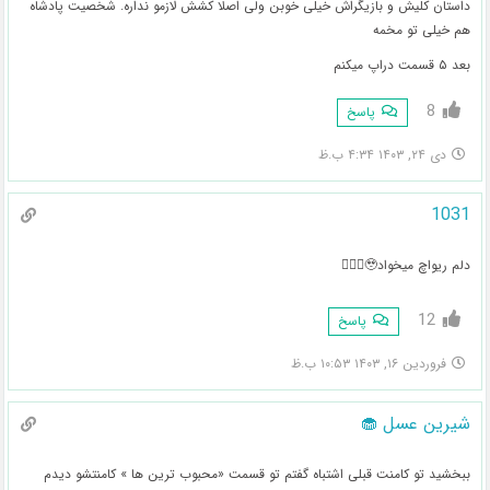
داستان کلیش و بازیگراش خیلی خوبن‌ ولی اصلا کشش لازمو نداره. شخصیت پادشاه
هم خیلی تو مخمه
بعد ۵ قسمت دراپ میکنم
8
پاسخ
دی ۲۴, ۱۴۰۳ ۴:۳۴ ب.ظ
1031
دلم ریواچ میخواد🥹🧎🏻‍♀️
12
پاسخ
فروردین ۱۶, ۱۴۰۳ ۱۰:۵۳ ب.ظ
شیرین عسل 🧁
ببخشید تو کامنت قبلی اشتباه گفتم تو قسمت «محبوب ترین ها » کامنتشو دیدم