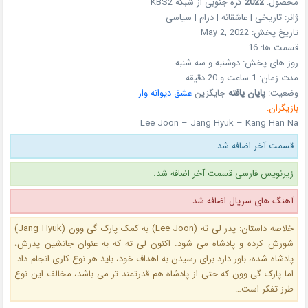
محصول:
2022
کره جنوبی
از شبکه
KBS2
ژانر:
تاریخی | عاشقانه | درام | سیاسی
تاریخ پخش:
May 2, 2022
قسمت ها:
16
روز های پخش:
دوشنبه و سه شنبه
مدت زمان:
1 ساعت و 20 دقیقه
وضعیت:
پایان یافته
جایگزین
عشق دیوانه وار
بازیگران:
Lee Joon – Jang Hyuk – Kang Han Na
قسمت آخر اضافه شد.
زیرنویس فارسی قسمت آخر اضافه شد.
آهنگ های سریال اضافه شد.
خلاصه داستان: پدر لی ته (
Lee Joon
) به کمک پارک گی وون (
Jang Hyuk
)
شورش کرده و پادشاه می شود. اکنون لی ته که به عنوان جانشین پدرش،
پادشاه شده، باور دارد برای رسیدن به اهداف خود، باید هر نوع کاری انجام داد.
اما پارک گی وون که حتی از پادشاه هم قدرتمند تر می باشد، مخالف این نوع
طرز تفکر است…