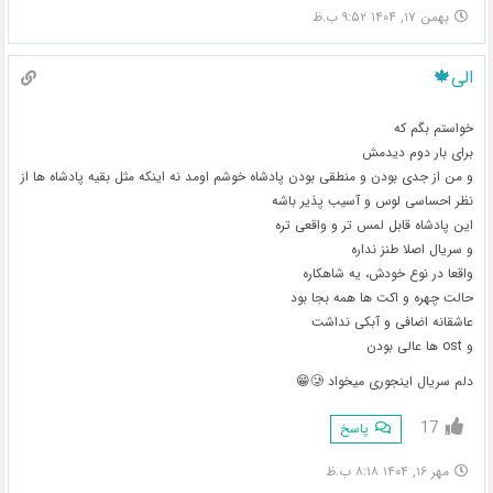
بهمن ۱۷, ۱۴۰۴ ۹:۵۲ ب.ظ
الی🍁
خواستم بگم که
برای بار دوم دیدمش
و من از جدی بودن و منطقی بودن پادشاه خوشم اومد نه اینکه مثل بقیه پادشاه ها از
نظر احساسی لوس و آسیب پذیر باشه
این پادشاه قابل لمس تر و واقعی تره
و سریال‌ اصلا طنز نداره
واقعا در نوع خودش، یه شاهکاره
حالت چهره و اکت ها همه بجا بود
عاشقانه اضافی و آبکی نداشت
و ost ها عالی بودن
دلم سریال‌ اینجوری میخواد 🥲😁
17
پاسخ
مهر ۱۶, ۱۴۰۴ ۸:۱۸ ب.ظ