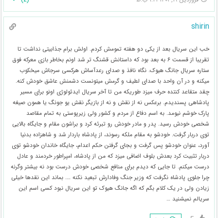
shirin
خب این سریال بعد از یکی دو هفته تمومش کردم. اولش برام جذابیتی نداشت تا
تقریبا از قسمت ۶ به بعد بود که داستانش قشنگ تر شد اونم بخاطر بازی معرکه فوق
ستاره سریال جانگ هیوک. نگاه نافذ و صدای رعدآساش هرکسی سرجاش میخکوب
میکنه و در آن واحد با صدای لطیف و گرمش میتونست دشمنش عاشق خودش کنه.
چقد متقاعد کنتده حرف میزد طوریکه من تا آخر سریال ایدئولوژی اونو برای مسیر
پادشاهی پسندیدم. برعکس نه از نقش و نه از بازیگر نقش یو جونگ یا همون صیغه
پارک خوشم نیومد. به اسم دفاع از مردم و کشور ولی زیرپوستی به تمام مقاصد
شخصی خودش رسید. پدر و مادر خودش رو تبرئه کرد و براشون مقام و جایگاه بالایی
توی دربار گرفت. خودشو به مقام ملکه رسوند، از پادشاه باردار شد و شاهزاده بدنیا
آورد، عنوان خودشو پس گرفت و بجای گرفتن حکم اعدام، جایگاه خاندان خودشو توی
دربار تثبیت کرد بعدش بلوف اضافی میزد که من از پادشاه، امپراطور خردمند و عادل
درست میکنم. تا جایی که دیدم برای منافع شخصی خودش درست بود نه بیشتر وگرنه
چرا جلوی پادشاه نگرفت که وزیر جنگ وفادارش تبعید نکنه …. بماند این نقدها خیلی
زیادن ولی در یک کلام بگم که اگه جانگ هیوک تو این سریال نبود کسی اسم این
سریالم نمیشنید …