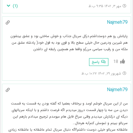
)
1
(
مهر ۳, ۱۴۰۲ ۹:۳۵ ب.ظ
Najmeh79
پایانش رو هم دوستداشتم.درکل سریال جذاب و خوش ساختی بود و عشق بینشون
هم شیرین ودرعین حال خیلی سطح بالا و قوی بود به قول خود( پادشاه عشق من
ملکه من و رقیب سیاسی من)و واقعا هم همچین رابطه ای داشتن
18
پاسخ
شهریور ۲۹, ۱۴۰۲ ۱۰:۲۷ ب.ظ
Najmeh79
من از این سریال خوشم اومد و برخلاف بعضیا که گفته بودن یه قسمت یه قسمت
دیدن من سه یا چهار قسمت درروز میدیدم اگه فرصت داشتم و با اینکه سریالهای
دیگه ای درکنارش میدیدم وقتی سراغ فایل هام میومدم ترجیح میدادم بازهم این
سریالو ببینم و تمومش کنم!به هرحال…
عاشقانه سریالو خیلی دوست داشتم!اگه دنبال سریال تمام عاشقانه یا عاشقانه زیادی