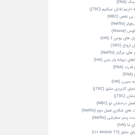
ک (ENA)
داریم تلاش میکنیم (jTBC)
بی‌ نقص (MBC)
ولز (Netflix)
 (Wavve)
 های یومی 3 (tvN)
 ارواح (SBS)
های مرگبار (Netflix)
های دیوانه‌ وار بتنی (tvN)
قدرت (ENA)
ENA)
 سیرن (tvN)
مای کاربردی عشق (jTBC)
ان (jTBC)
صل درخشان تو (MBC)
ای شکاری فصل دوم (Netflix)
‌ پسر سفارشی (Netflix)
 ما (tvN)
 عشق (U+ Mobile TV)