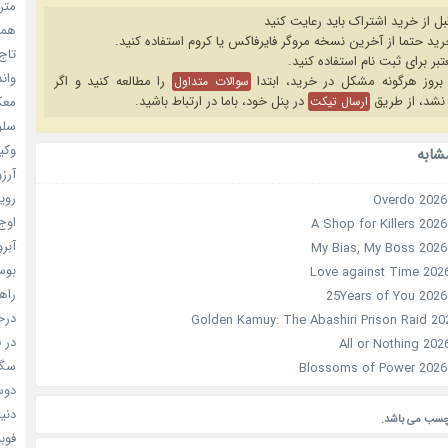
مترس
بل از خرید اشتراک باید رعایت کنید
همه 
تاج 
واندرف
را مطالعه کنید و اگر
سوالات متداول
نشد، از طریق
در پنل خود، باما در ارتباط باشید.
ارسال تیکت
معکوس
سلول
وکیل
شابه
آرزو 
رویا
اوج 
آبرو (
بوسه
راهن
درخش
در ف
سگ ه
دوست
دنیای
چسب می باشد.
فوبیای