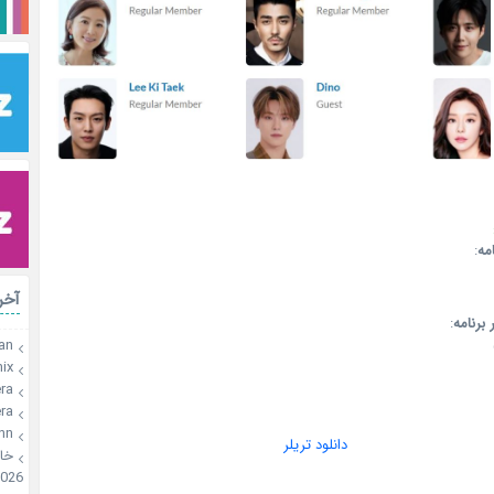
:
عن
رات
:
عنوان 
an
x🍫
a🍪
a🍪
onn
دانلود تریلر
🍪
026
.