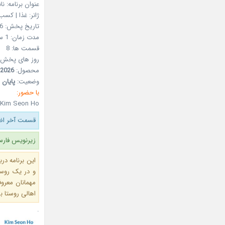
عنوان برنامه: نا
ژانر:
غذا | کسب 
تاریخ پخش:
6
مدت زمان:
1 ساعت 21 دقیقه
قسمت ها:
8
روز های پخش:
محصول:
2026
وضعیت:
پایان ی
با حضور:
 Kim Seon Ho
قسمت آخر اضا
زیرنویس فارس
این برنامه در
و در یک روستا
مهمانان معرو
اهالی روستا ب
.