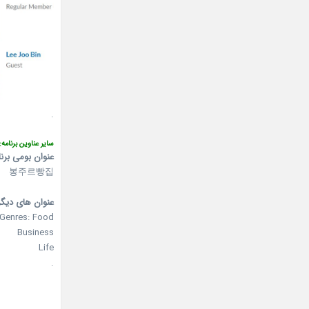
.
سایر عناوین برنامه:
عنوان بومی برنا
봉주르빵집
عنوان های دیگر 
Genres: Food
Business
Life
.