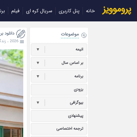
پروموویز
خانه
پنل کاربری
سریال کره ای
فیلم
برن
دانلود برنامه ery 2026
موضوعات
2026
،
زندگ
انیمه
▼
بر اساس سال
▼
برنامه
▼
بزودی
بیوگرافی
▼
پیشنهادی
ترجمه اختصاصی