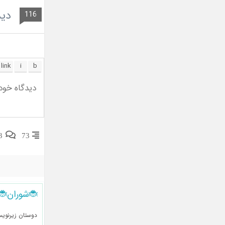
دید
116
3
73
🐞شوران🐞
دوستان زیرنوی