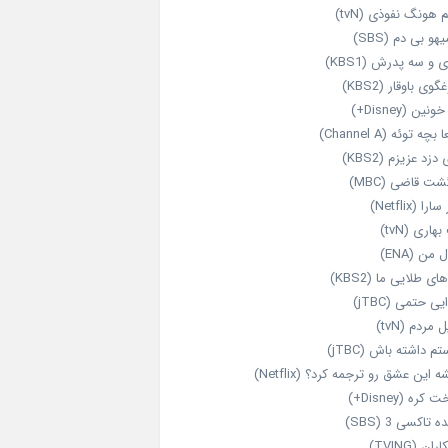
 هونگ نفوذی (tvN)
هو بی دم (SBS)
 و سه پدرش (KBS1)
گوی باوقار (KBS2)
نین (Disney+)
بچه توئه (Channel A)
 دزد عزیزم (KBS2)
شت قاضی (MBC)
را (Netflix)
هاری (tvN)
 من (ENA)
ای طلایی ما (KBS2)
یی حتمی (jTBC)
 مردم (tvN)
م داشته باش (jTBC)
 این عشق رو ترجمه کرد؟ (Netflix)
کره (Disney+)
ه تاکسی 3 (SBS)
ران (TVING)