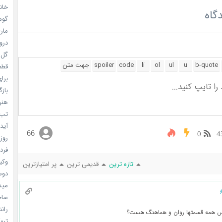
خانم
گاه
گومی
ماری
دروغ
گل خو
قطعا 
برای
بازگ
هنر سا
تب ب
آیدل
66
0
4
روزه
فردا
وکیل
تازه ترین
قدیمی ترین
پر امتیازترین
دوست
میشه
ساخت 
رانند
س همه قسمتها روان و هماهنگ هست؟
تبهکا