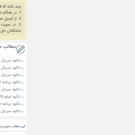
چند نکته که ق
1. در هنگام خرید حتما از آخرین نسخه مروگر فایرفاکس یا کروم استفاده کنید.
2. از ایمیل معتبر برای ثبت نام استفاده کنید.
3. در صورت بروز هرگونه مشکل در خرید، ابتدا
مشکلتان حل 
مطالب م
دانلود سریال Overdo 2026
دانلود سریال A Shop for Killers 2026
دانلود سریال My Bias, My Boss 2026
دانلود برنامه Love against Time 2026
دانلود سریال 25Years of You 2026
دانلود فیلم Golden Kamuy: The Abashiri Prison Raid 2026
دانلود برنامه All or Nothing 2026
دانلود سریال Blossoms of Power 2026
این مطلب بدون بر