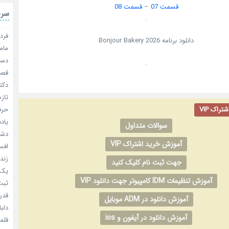
قسمت 07
–
قسمت 08
سری
.
فردا
دانلود برنامه
2026
Bonjour Bakery
مامو
دستو
.
قصر ش
دکتر
تازه
راک VIP
حرفه
یادد
سوالات متداول
دشم
آموزش خرید اشتراک VIP
افسا
زندگ
جهت ثبت نام کلیک کنید
یک د
آموزش تنظیمات IDM کامپیوتر جهت دانلود VIP
ثبت 
قدر م
آموزش دانلود در ADM موبایل
دلبا
آموزش دانلود در آیفون و ios
قلمرو 