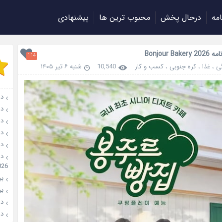
امه
درحال پخش
محبوب ترین ها
پیشنهادی
Bonjour Bak
114
ی
،
غذا
،
کره جنوبی
،
کسب و کار
10,540
شنبه ۶ تیر ۱۴۰۵
دان
دانل
دانل
دانل
دانل
026
بیو
بیوگ
دانل
دانل