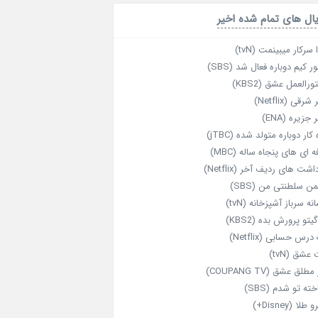
ال های تمام شده اخیر
 سرکار میبینمت (tvN)
ر کیم دوباره فعال شد (SBS)
رالعمل عشق (KBS2)
رقی (Netflix)
 جزیره (ENA)
‌ کار دوباره‌ متولد شده (jTBC)
‌ ای‌ های پنجاه‌ ساله (MBC)
اشت‌ های ردیف آخر (Netflix)
ن سلطنتی من (SBS)
نه سرباز آشپزخانه (tvN)
یتو پرورش بده (KBS2)
رس حسابی (Netflix)
عشق (tvN)
طلق عشق (COUPANG TV)
خته تو شدم (SBS)
طلا (Disney+)